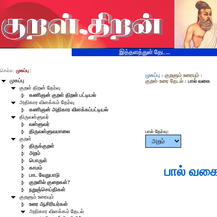
இத்தளத்துள் தேட...
செல்க:
முகப்பு
|
முகப்பு
:
குறளும் உரையும்
:
முகப்பு
குறள்-உரை தேடல்
:
பால் வகை
குறள் திறன் தேர்வு
கணிஞன் குறள் திறன் பட்டியல்
அதிகார விளக்கம் தேர்வு
கணிஞன் அதிகார விளக்கப்பட்டியல்
திருவள்ளுவர்
வள்ளுவர்
திருவள்ளுவமாலை
பால் தேர்வு:
குறள்
திருக்குறள்
அறம்
பொருள்
பால் வகை
காமம்
பாட வேறுபாடு
குறளில் குறைகள்?
நறுஞ்செய்திகள்
குறளும் உரையும்
உரை ஆசிரியர்கள்
அதிகார விளக்கம் தேடல்