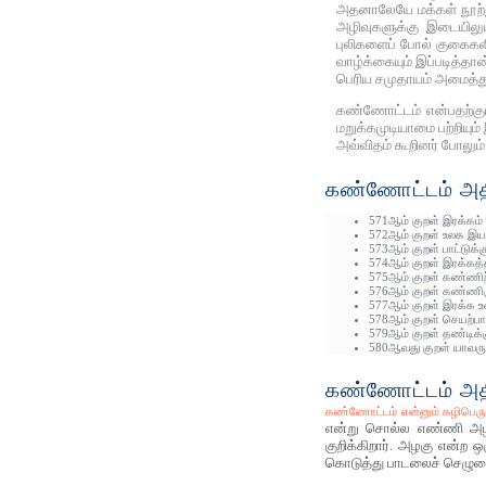
அதனாலேயே மக்கள் நூற்று
அழிவுகளுக்கு இடையிலும
புலிகளைப் போல் குகைகளில
வாழ்க்கையும் இப்படித்த
பெரிய சமுதாயம் அமைத்த
கண்ணோட்டம் என்பதற்குப்
மறுக்கமுடியாமை பற்றியும
அவ்விதம் கூறினர் போலும
கண்ணோட்டம் அதிக
571ஆம் குறள் இரக்கம் 
572ஆம் குறள் உலக இயக்
573ஆம் குறள் பாட்டுக்
574ஆம் குறள் இரக்கத்
575ஆம் குறள் கண்ணிற
576ஆம் குறள் கண்ணிரு
577ஆம் குறள் இரக்க உ
578ஆம் குறள் செயற்பாட
579ஆம் குறள் தண்டிக்க
580ஆவது குறள் யாவரும
கண்ணோட்டம் அதிக
கண்ணோட்டம் என்னும் கழிபெரு
என்று சொல்ல எண்ணி அழகிய
குறிக்கிறார். அழகு என்ற
கொடுத்து பாடலைச் செழுமை