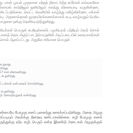
து. மான் முயல் முதலான மற்றத் தீமை அற்ற உயிர்கள் எவ்வளவோ
்லாமல் காற்றிலும் ஒளியிலும் கலந்து விளையாடி வருகின்றன;
ிடப்பதில்லை; வெட்ட வெளியில் வாழ்ந்து மகிழ்கின்றன; மக்கள்
்பு. அதனால்தான் நூறாயிரக்கணக்காகக் கூடி வாழ்வதும் பெரிய
ருளை நன்கு தெளிவுபடுத்துகிறது.
்கள் பொருள் கூறியுள்ளனர். பழகியவர் பற்றியும் அவர் சொல்
) எனத் தொடங்கும் பாடற்பொருளின் அடிப்படையில் உரையாளர்கள்
ற சொல் ஆளப்பட்டது. அதுவே சரியான பொருள்.
கூறுவது.
கிறது.
்? என வினவுகிறது.
கூறுகிறது.
்டார்கள் என்பதைச் சொல்கிறது.
 கூறுகிறது.
ு அமைதியுறுவர் என்கிறது.
பண்பையே பேரழகு எனப் புனைந்து உரைக்கப்படுகிறது. அதை அழகு
ப்படியும் அவர்க்கு நிறைவு உண்டாகவில்லை. கழி பேரழகு எனக்
த்துக்கு ஏற்ப கழி, பெரும் என்ற இரண்டு அடைகள் அழகுக்குக்