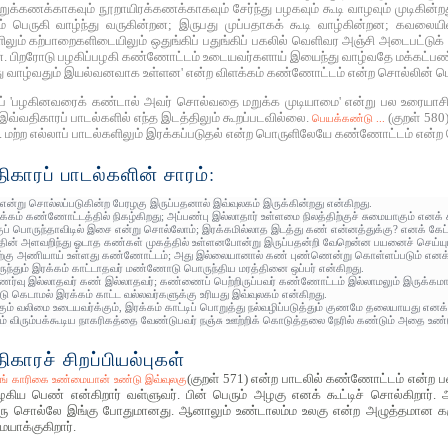
க்கணக்காகவும் நூறாயிரக்கணக்காகவும் சேர்ந்து பழகவும் கூடி வாழவும் முடிகின்ற
் பெருகி வாழ்ந்து வருகின்றன; இருபது முப்பதாகக் கூடி வாழ்கின்றன; கவலையில
ும் கற்பாறைகளிடையிலும் ஒதுங்கிப் பதுங்கிப் பகலில் வெளிவர அஞ்சி அடைபட்டுக் க
ான். பிறரோடு பழகிப்பழகி கண்ணோட்டம் உடையவர்களாய் இயைந்து வாழ்வதே மக்கட்பண
ு வாழ்வதும் இயல்வனவாக உள்ளன' என்ற விளக்கம் கண்ணோட்டம் என்ற சொல்லின் பொ
 'பழகினவரைக் கண்டால் அவர் சொல்வதை மறுக்க முடியாமை' என்று பல உரையாசிரியர
் இவ்வதிகாரப் பாடல்களில் எந்த இடத்திலும் கூறப்படவில்லை.
(குறள் 580
பெயக்கண்டு ...
். மற்ற எல்லாப் பாடல்களிலும் இரக்கப்படுதல் என்ற பொருளிலேயே கண்ணோட்டம் என்
ாரப் பாடல்களின் சாரம்:
என்று சொல்லப்படுகின்ற பேரழகு இருப்பதனால் இவ்வுலகம் இருக்கின்றது என்கிறது.
கம் கண்ணோட்டத்தில் நிகழ்கிறது; அப்பண்பு இல்லாதார் உள்ளமை நிலத்திற்குச் சுமையாகும் எனக் 
குப் பொருந்தாவிடில் இசை என்று சொல்லோம்; இரக்கமில்லாத இடத்து கண் என்னத்துக்கு? எனக் கேட்
தின் அளவறிந்து ஓடாத கண்கள் முகத்தில் உள்ளனபோன்று இருப்பதன்றி வேறென்ன பயனைச் செய்யும
்கு அணியாய் உள்ளது கண்ணோட்டம்; அது இல்லையானால் கண் புண்ணென்று கொள்ளப்படும் எனக் 
ந்தும் இரக்கம் காட்டாதவர் மண்ணோடு பொருந்திய மரத்தினை ஒப்பர் என்கிறது.
ணர்வு இல்லாதவர் கண் இல்லாதவர்; கண்ணைப் பெற்றிருப்பவர் கண்ணோட்டம் இல்லாமலும் இருக்கமாட
ு கெடாமல் இரக்கம் காட்ட வல்லவர்களுக்கு உரியது இவ்வுலகம் என்கிறது.
ும் வலிமை உடையவர்க்கும், இரக்கம் காட்டிப் பொறுத்து நல்வழிப்படுத்தும் குணமே தலையாயது எனக்
் விரும்பக்கூடிய நாகரிகத்தை வேண்டுபவர் நஞ்சு ஊற்றிக் கொடுத்தலை நேரில் கண்டும் அதை உண்ட
ாரச் சிறப்பியல்புகள்
(குறள் 571) என்ற பாடலில் கண்ணோட்டம் என்ற 
ங் காரிகை உண்மையான் உண்டு இவ்வுலகு
 பெண் என்கிறார் வள்ளுவர். பின் பெரும் அழகு எனக் கூட்டிச் சொல்கிறார். அ
 ஒரு சொல்லே இங்கு போதுமானது. ஆனாலும் உண்டாலம்ம உலகு என்ற அழுத்தமான கரு
யாக்குகிறார்.