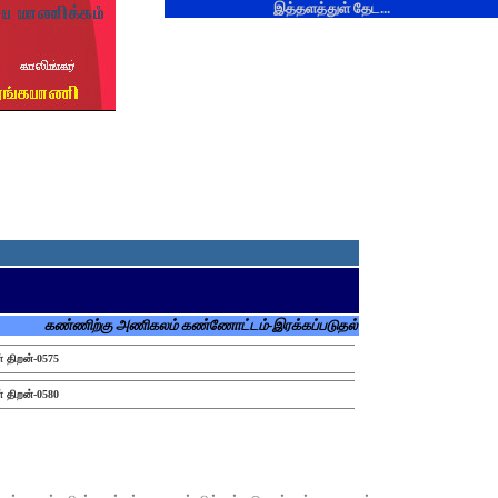
இத்தளத்துள் தேட...
கண்ணிற்கு அணிகலம் கண்ணோட்டம்-இரக்கப்படுதல்
் திறன்-0575
் திறன்-0580