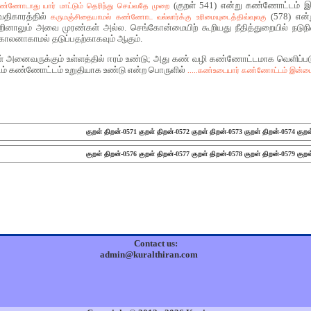
(குறள் 541) என்று கண்ணோட்டம் இன்
 கண்ணோடாது யார் மாட்டும் தெரிந்து செய்வதே முறை
திகாரத்தில்
(578) என்
கருமஞ்சிதையாமல் கண்ணோட வல்லார்க்கு உரிமையுடைத்திவ்வுலகு
னாலும் அவை முரண்கள் அல்ல. செங்கோன்மையிற் கூறியது நீதித்துறையில் நடுநில
கோலனாகாமல் தடுப்பதற்காகவும் ஆகும்.
்கள் அனைவருக்கும் உள்ளத்தில் ஈரம் உண்டு; அது கண் வழி கண்ணோட்டமாக வெளிப்பட
ிடம் கண்ணோட்டம் உறுதியாக உண்டு என்ற பொருளில்
.....கண்உடையார் கண்ணோட்டம் இன்மைய
குறள் திறன்-0571
குறள் திறன்-0572
குறள் திறன்-0573
குறள் திறன்-0574
குறள
குறள் திறன்-0576
குறள் திறன்-0577
குறள் திறன்-0578
குறள் திறன்-0579
குறள
Contact us:
admin@kuralthiran.com