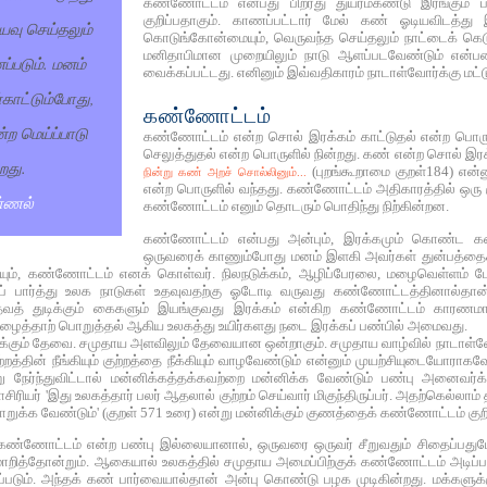
கண்ணோட்டம் என்பது பிறரது துயரம்கண்டு இரங்கும் பண்
குறிப்பதாகும். காணப்பட்டார் மேல் கண் ஓடியவிடத
யவு செய்தலும்
கொடுங்கோன்மையும், வெருவந்த செய்தலும் நாட்டைக் கெடுத்
மனிதாபிமான முறையிலும் நாடு ஆளப்படவேண்டும் என்ப
படும். மனம்
வைக்கப்பட்டது. எனினும் இவ்வதிகாரம் நாடாள்வோர்க்கு மட்
காட்டும்போது,
கண்ணோட்டம்
ற மெய்ப்பாடு
கண்ணோட்டம் என்ற சொல் இரக்கம் காட்டுதல் என்ற பொர
செலுத்துதல் என்ற பொருளில் நின்றது. கண் என்ற சொல் இரக்
றது.
(புறங்கூறாமை குறள்184) என்ன
நின்று கண் அறச் சொல்லினும்...
என்ற பொருளில் வந்தது. கண்ணோட்டம் அதிகாரத்தில் ஒரு கு
்ணல்
கண்ணோட்டம் எனும் தொடரும் பொதிந்து நிற்கின்றன.
கண்ணோட்டம் என்பது அன்பும், இரக்கமும் கொண்ட கண்ண
ஒருவரைக் காணும்போது மனம் இளகி அவர்கள் துன்பத்தைக்
யும், கண்ணோட்டம் எனக் கொள்வர். நிலநடுக்கம், ஆழிப்பேரலை, மழைவெள்ளம் போன
ப் பார்த்து உலக நாடுகள் உதவுவதற்கு ஓடோடி வருவது கண்ணோட்டத்தினால்தான்
த் துடிக்கும் கைகளும் இயங்குவது இரக்கம் என்கிற கண்ணோட்டம் காரணமாகத்தான
றிழைத்தாற் பொறுத்தல் ஆகிய உலகத்து உயிர்களது நடை இரக்கப் பண்பில் அமைவது.
ருக்கும் தேவை. சமுதாய அளவிலும் தேவையான ஒன்றாகும். சமுதாய வாழ்வில் நாடா
்றத்தின் நீங்கியும் குற்றத்தை நீக்கியும் வாழவேண்டும் என்னும் முயற்சியுடையோரா
ாறு நேர்ந்துவிட்டால் மன்னிக்கத்தக்கவற்றை மன்னிக்க வேண்டும் பண்பு அனைவர்
சிரியர் 'இது உலகத்தார் பலர் ஆதலால் குற்றம் செய்வார் மிகுந்திருப்பர். அதற்கெல்ல
்க வேண்டும்' (குறள் 571 உரை) என்று மன்னிக்கும் குணத்தைக் கண்ணோட்டம் குறி
கண்ணோட்டம் என்ற பண்பு இல்லையானால், ஒருவரை ஒருவர் சீறுவதும் சிதைப்பதுமே வ
மாறித்தோன்றும். ஆகையால் உலகத்தில் சமுதாய அமைப்பிற்குக் கண்ணோட்டம் அடிப்ப
புலப்படும். அந்தக் கண் பார்வையால்தான் அன்பு கொண்டு பழக முடிகின்றது. மக்களு