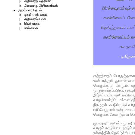
அதிகாரத் தெரிவில்
அனைத்து அதிகாரங்கள்
இரக்கவுணர்வும் த
குறள்-உரை தேடல்
குறள் எண் வகை
கண்ணோட்டமெனப்
அதிகாரம் வகை
இயல் வகை
நெகிழ்தலைக் கண்
பால் வகை
கண்ணோட்டம் என்
உளதாகி
- தமிழண
குற்றத்தைப் பொறுத்தலை
உண்டாக்கும் துயரங்களை
பொறுக்காத மனமும், உதவ
(பாதுகாக்கப்படுதல்) தவ
இந்தப் பண்பு தனி மனித
வாழவேண்டும். மக்கள் குற
நிகழ்தல் கூடும். அவ்வ
பரிப்பெருமாள் என்ற உரையா
பொறுக்க வேண்டுவன பொறுக
மு வரதராசனின் (மு வ) '
வாழும் காடுபோல நாடும் 
உள்ளத்தில் நெகிழ்ச்சி 