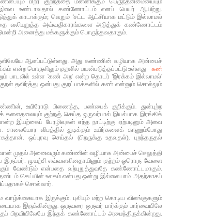
பையும் பிறர் குற்றத்தை மன்னிக்கும் பெருந்தன்மையையும்
்து இவை உண்டாவதால் கண்ணோட்டம் எனப் பெயர் ஆயிற்று.
துக் காடாக்கும்; வெறும் 'சட்ட ஆட்சி'யாக மட்டும் இல்லாமல்
தை வலியுறுத்த அவ்வதிகாரங்களை அடுத்துக் கண்ணோட்டம்
டுமன்றி அனைத்து மக்களுக்கும் பொருந்துவதாகும்.
ுளிலேயே ஆளப்பட்டுள்ளது. அது கண்ணின் வழியாக அன்பைச்
கம் என்ற பொருளிலும் குறளில் பயன்படுத்தப்பட்டு உள்ளது -
கண்
ும் பாடலில் உள்ள 'கண் அற' என்ற தொடர் 'இரக்கம் இல்லாமல்'
றள் தவிர்த்து ஒன்பது குறட்பாக்களில் கண் என்னும் சொல்லும்
ின், உயிரோடு பிணைந்த, பண்பைக் குறிக்கும். துன்புற்ற
 களைதலையும் குற்றஞ் செய்த ஒருவர்பால் இயல்பாக இரங்கிக்
்ற இயற்கைப் பேரழிவுகள் எந்த நாட்டிற்கு ஏற்படினும் அவை
. சாலையோர விபத்தில் துடிக்கும் உயிர்களைக் காணும்போது
். ஒப்புரவு செய்தல் (பிறருக்கு உதவுதல்), புறந்தருதல்
ள்வோன் முதல் அனைவரும் கண்ணின் வழியாக அன்பைச் செலுத்தி
கவே இருப்பர். முயற்சி எவ்வளவினதாயினும் குற்றம் ஓரொரு வேளை
க்கும் வேண்டும் என்பதை வற்புறுத்துவதே கண்ணோட்டமாகும்.
ாம் தண்டம் செய்யின் உலகம் என்பது ஒன்று இல்லையாம். அதற்காகப்
ப்பதாகச் சொல்வார்.
ாழ்க்கையாக இருக்கும். புலியும் மற்ற கொடிய விலங்குகளும்
டையாக இருக்கின்றது. ஒருவரை ஒருவர் பார்க்கும் பார்வையிலே
க்குப் பிறவியிலேயே இந்தக் கண்ணோட்டம் அமைந்திருக்கின்றது.