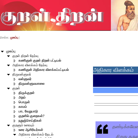
செல்க:
முகப்பு
|
முகப்பு
குறள் திறன் தேர்வு
கணிஞன் குறள் திறன் பட்டியல்
அதிகார விளக்கம் தேர்வு
அதிகார விளக்கம்
கணிஞன் அதிகார விளக்கப்பட்டியல்
திருவள்ளுவர்
வள்ளுவர்
திருவள்ளுவமாலை
குறள்
திருக்குறள்
அறம்
பொருள்
காமம்
பாட வேறுபாடு
குறளில் குறைகள்?
நறுஞ்செய்திகள்
தண்டிக்கவேண
குறளும் உரையும்
உரை ஆசிரியர்கள்
அதிகார விளக்கம் தேடல்
சிறுது கரு