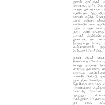
குறளில் குறிப்பறிதல
மூன்று உள. ஒன்று பொருட்
என்னும் இவ்வதிகாரம். மற
வருகின்றன. ‘குறிப்பறி
காதலில் வீழ்ந்த இருவரு
காதல் குறிப்பை மற்ற
காலிங்கரின் உரை குறள
‘குறிப்பு உணர்தல்’ எனக் கு
(128)’ என்ற மற்றொரு 
கணவன் திரும்பியபோது
இல்லாமல், தம் உள்ள
இறைஞ்சுவது போன்ற, பு
மெய்ப்பாடுகளால் ஒரு
செய்தலைச் சொல்கிறது.
ஒருவர் மற்றவர் வா
நினைப்பதை / சொல்ல வர
அவரது முகத்தை நோக்க
சொல்வது குறிப்பறிதல். ந
உரனுடைய மனப்பார்வை
உலகத்தில் பிறரோடு பழக
குறிப்பறிதல் வேண்டும
இது இன்றியமையாதது. ஆட
எண்ணங்களை ஆழ்ந்துணர்
அவ்வாறே ஆள்பவன் மற்
பழகுதலும் சொல்லப்
அகக்குறிப்பையும் தலை
ஒரு குறள். குறிப்ப