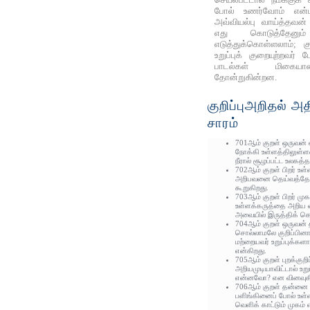
போல் உணர்வோம் என்ப
அவ்வியல்பு வாய்த்தவன்
எது கொடுத்தேனு
எடுத்துக்கொள்ளலாம்; க
உறுப்புக் குறையுற்றவர
பாடல்கள் மிகையான
தோன்றுகின்றன.
குறிப்புஅறிதல் அ
சாரம்
701ஆம் குறள் ஒருவன் 
நோக்கி உள்ளத்திலுள்ள
நீரால் சூழப்பட்ட உலகத்
702ஆம் குறள் பிறர் உள
அறிபவனை தெய்வத்தோடு
கூறுகிறது.
703ஆம் குறள் பிறர் முக
உள்ளக்கருத்தை அறிய 
அவையில் இருத்திக் க
704ஆம் குறள் ஒருவன்
சொல்லாமலே குறிப்பின
மற்றையவர் உறுப்புக்க
என்கிறது.
705ஆம் குறள் புறக்குற
அறியமுடியாவிட்டால் உ
என்னவோ? என வினவுகி
706ஆம் குறள் தன்னை 
பளிங்கினைப் போல் உள்
வெளிக் காட்டும் முகம் 