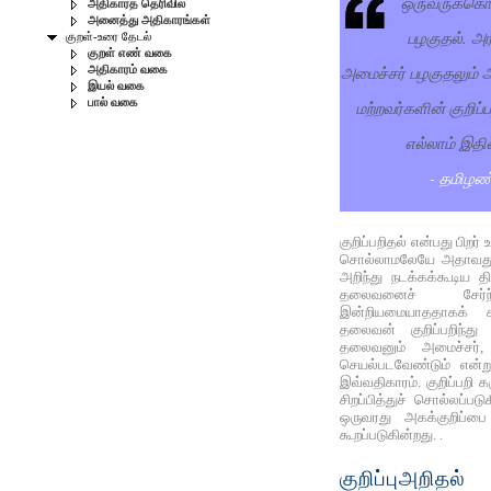
ஒருவருக்கொரு
அதிகாரத் தெரிவில்
அனைத்து அதிகாரங்கள்
பழகுதல். அரச
குறள்-உரை தேடல்
குறள் எண் வகை
அமைச்சர் பழகுதலும்
அதிகாரம் வகை
இயல் வகை
பால் வகை
மற்றவர்களின் குறிப்ப
எல்லாம் இதில
- தமிழண
குறிப்பறிதல் என்பது பிற
சொல்லாமலேயே அதாவது
அறிந்து நடக்கக்கூடிய தி
தலைவனைச் சேர்ந்
இன்றியமையாததாகக் கர
தலைவன் குறிப்பறிந்து
தலைவனும் அமைச்சர், க
செயல்படவேண்டும் என்
இவ்வதிகாரம். குறிப்பறி
சிறப்பித்துச் சொல்லப்ப
ஒருவரது அகக்குறிப்ப
கூறப்படுகின்றது. .
குறிப்புஅறிதல்