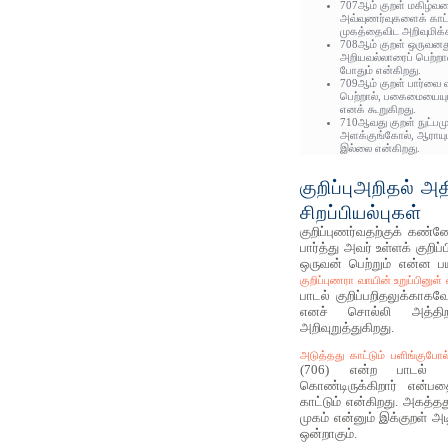
707ஆம் குறள் மகிழ்வட
அவ்வுணர்வுகளைக் காட்ட ம
முகத்தைவிட அறிவுமிக்
708ஆம் குறள் ஒருவன
அறியவல்லாரைப் பெற்றால
போதும் என்கிறது.
709ஆம் குறள் பார்வ
பெற்றால், பகைமையையும
எனக் கூறுகிறது.
710ஆவது குறள் நுட்பம
அளக்குங்கோல், ஆராயும
இல்லை என்கிறது.
குறிப்புஅறிதல் அ
சிறப்பியல்புகள்
குறிப்புணர்வதற்குக் கண்ண
பார்த்து அவர் உள்ளக் கு
ஒருவன் பெற்றும் என்ன ப
குறிப்புணரா வாயின் உறுப்பின
பாடல் குறிப்பறிதலுக்காக
எனச் சொல்லி அத்தி
அறிவுறுத்துகிறது.
அடுத்தது காட்டும் பளிங்குபோல
(706) என்ற பாடல் ஒர
கொண்டிருக்கிறார் என்ப
காட்டும் என்கிறது. அகத்த
முகம் என்னும் இக்குறள் அட
ஒன்றாகும்.