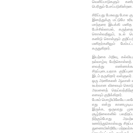
வெளிப்பாடுகளும் கண்ண
பெரிதும் பேசப்படுகின்றன.
சிரிப்பது பேசுவது போல க
இனத்துக்கு மட்டுமே உரிய
மாந்தரை இயக்கி மனித 
பேச்சில்லாமல், கருத்தைத
கொள்வதிலும், உடல் ம
கண்டு கொள்ளும் குறிப்ப
மனிதர்களிலும் மேம்பட
கருதுகிறார்.
இயற்கை அறிவு, கல்வியற
நல்வாழ்வு மேற்கொள்ள
வைத்து எண்ணக்கூட
சிறப்புடையதாக குறிப்பு
இடம் தருகிறார் வள்ளுவர
ஒரு அணிகலன் ஆவான் எ
உயர்வான விலையும் கொடுக
அவனைத் தெய்வத்திற்க
எனவும் குறிக்கிறார்.
பேசும் மொழியிலேயே பல
எது என்று காணமுடிய
இருக்க, ஒருவரது மு
சூழ்நிலைகளில் பலதிறப்
நிற்கும்போது அவற
உணர்ந்துகொள்வது சிறப்
துணையின்றியே மற்றவர்கள்
செயல்பட்டால் நமக்குக்