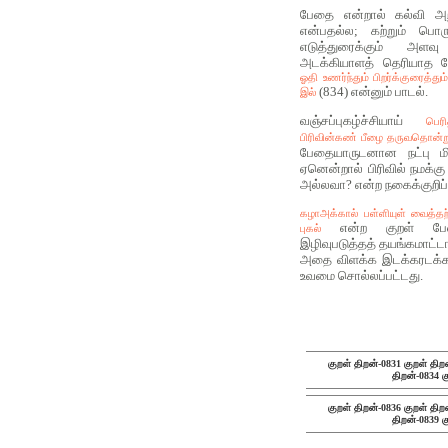
பேதை என்றால் கல்வி அற
என்பதல்ல; கற்றும் பொரு
எடுத்துரைக்கும் அள
அடக்கியாளத் தெரியாத பே
ஓதி உணர்ந்தும் பிறர்க்குரைத்
(834) என்னும் பாடல்.
இல்
வஞ்சப்புகழ்ச்சியாய்
பெர
பிரிவின்கண் பீழை தருவதொன்
பேதையாருடனான நட்பு மி
ஏனென்றால் பிரிவில் நமக்கு
அல்லவா? என்ற நகைக்குறிப்
கழாஅக்கால் பள்ளியுள் வைத்தற
என்ற குறள் பேதை
புகல்
இழிவுபடுத்தத் தயங்கமாட்ட
அதை விளக்க இடக்கரடக்
உவமை சொல்லப்பட்டது.
குறள் திறன்-0831
குறள் திற
திறன்-0834
க
குறள் திறன்-0836
குறள் திற
திறன்-0839
க