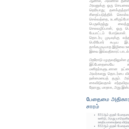
ஆனால், அவனால் தன்
அவனுக்கு ஒரு செயலையும
தெரியாது; தனக்குத்தா
சிறைப்படுத்திக் கொள்
செல்வத்தை, உடனிருப்போர
பெருவிருந்து வைத்
செலவழிப்பான்; ஒரு பொ
பேயாட்டம் போடுவான
தொடர்பு முடிவுக்கு வந்
பெரியோர் கூடிய இடத
தாங்கமுடியாத இழிவை உ
இவை இவ்வதிகாரப் பாடல்க
பிறரோடு பழகுவதிலுள்ள கு
இப்பேதைமையே க
மனிதர்களுடனான நட்ப
அவர்களது தொடர்பை விட்
நன்மையைத் தரும். அவ
கைவிடுவதால் எந்தவிதம
நேராது; மாறாக, அது இன்ப
பேதைமை அதிகாரப
சாரம்
831ஆம் குறள் பேதைமை
உண்டு; அஃது யாதெனி
ஊதியமானவற்றை விடுதல
832ஆம் குறள் பேதைமை