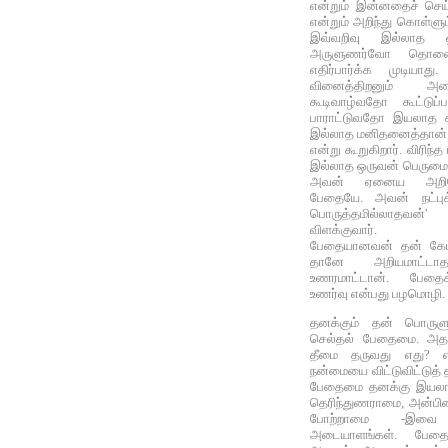
என்றும் இன்னதைச் செய
என்றும் அறிந்து கொள்ளு
இவ்வறிவு இல்லாத 
அருளுணர்வோ தொலைந
எதிர்பார்க்க முடியாது
வினைத்திறனும் அ
கூடிவாழ்வதோ கூட்டுப்
பாராட்டுவதோ இயலாத க
இல்லாத மனிதனைத்தான் 
என்று கூறுகிறார். விரிந
இல்லாத ஒருவன் பெருமை
அவன் ஏனைய அறிவெல்
பேதையே. அவன் நட்புக்
பொருத்தமில்லாதவ
விளக்குவார்.
பேதையானவன் தன் கேட்
தானே அறியமாட்டாதவ
உணரமாட்டான். பேதைக
உணர்வு என்பது பழமொழி.
தனக்கும் தன் பொருளுக
செல்தல் பேதைமை. அத
தீமை தருவது எது? எ
நன்மையை விட்டுவிட்டுத்
பேதைமை தனக்கு இயலாம
தெரிந்துணராமை, அன்பி
போற்றாமை -இவை 
அடையாளங்கள். பேத