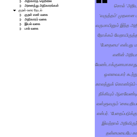
அதிகாரத் தெரிவில்
சொல் 'அறியா
அனைத்து அதிகாரங்கள்
குறள்-உரை தேடல்
'வருத்தம்' முதலான
குறள் எண் வகை
அதிகாரம் வகை
வருமாயினும் இந்த அத
இயல் வகை
பால் வகை
நோக்கம் வேறாயிருத
'பேதைமை' என்பது ம
எனின் அறிய
வேண்டாக்குணமாகாது.
ஔவையார் கூற்றுப
காலத்துக் கொண்டும்
நீக்கியும் ஆளவேண்
வள்ளுவரும் 'கையறி
என்பர். 'பேதைப்படுக்கு
இவற்றால் அறிவிருந
தன்மையையே காட