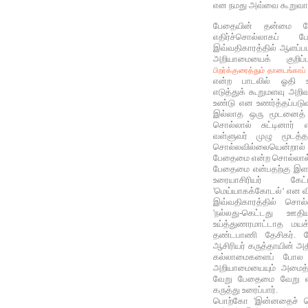
என நமது அவ்வை கூறுவாள
பேதையின் தன்மை ப
எதிர்ச்சொல்லாகப
இவ்வதிகாரத்தில் ஆளப்பட
அறியாமையைக் குறிப
பிறர்க்குரைத்தும் தானடங்கா
என்ற பாடலில் ஓதி உணர
எடுத்துக் கூறுமளவு அறிவ
உண்டு என உணர்த்தப்படு
இல்லாத ஒரு மூடனைத் 
சொல்லால் சுட்டினார்
வள்ளுவர் முழு மூடத
சொல்லவில்லையென்ற
பேதைமை என்ற சொல்லால் எ
பேதைமை என்பதற்கு இளம
உரையாசிரியர் கே
'மெய்யாகக்கோடல்‘ என வி
இவ்வதிகாரத்தில் சொல
'நல்லது-கெட்டது ஊத
உய்த்துணரமாட்டாத மயக
தண்டபாணி தேசிகர். ம
ஆசிரியர் கருத்தாயின் அ
கல்லாமைகளைப் போல 
அறியாமையையும் அமைத்த
வேறு பேதைமை வேறு என
கருத்து உரைப்பார்.
பொற்கோ 'இன்னதைச் செ