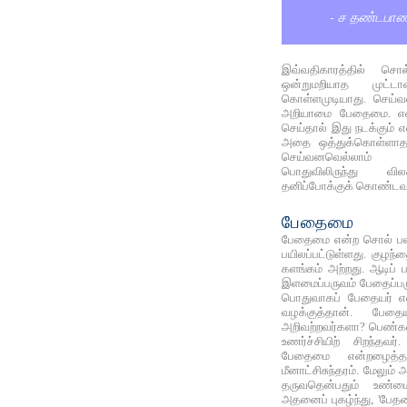
- ச தண்டபாண
இவ்வதிகாரத்தில் சொல
ஒன்றுமறியாத முட்
கொள்ளமுடியாது. செய்வ
அறியாமை பேதைமை. என்
செய்தால் இது நடக்கும்
அதை ஒத்துக்கொள்ளா
செய்வனவெல்லாம் 
பொதுவிலிருந்து வி
தனிப்போக்குக் கொண்டவ
பேதைமை
பேதைமை என்ற சொல் பல 
பயிலப்பட்டுள்ளது. குழ
களங்கம் அற்றது. ஆடிப் 
இளமைப்பருவம் பேதைப்பர
பொதுவாகப் பேதையர் என்
வழக்குத்தான். பேத
அறிவற்றவர்களா? பெண்க
உணர்ச்சியிற் சிறந்தவ
பேதைமை என்றழைத்
மீனாட்சிசுந்தரம். மேலு
தருவதென்பதும் உண்ம
அதனைப் புகழ்ந்து, 'பேத