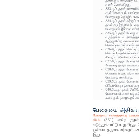
தனக்குக் கைவராத பொர
எனச் சொல்கிறது.
833ஆம் குறள் நாணமில்
அன்பின்மையும், யாதொ
பேதையது தொழில் எனக்
834ஆம் குறள் கற்றும் அறி
தான் அவற்றிற்கேற்ப ஒழ
பேதையார் இல்லை என்க
835ஆம் குறள் பேதை எழ
வருந்தக்கூடிய நரகத்த
ஆற்றுகின்ற செயல்களா
கொள்ளுவான் எனச் சொ
836ஆம் குறள் செய்யு
செயல் மேற்கொள்வானாயி
சிறைப்பட்டும் போவான் 
837ஆம் குறள் பேதை ப
அயலவர் நன்கு உண்ண உ
838ஆம் குறள் பேதையா
பெற்றால் பித்து ஏறினா
போல்வது என்கிறது.
839ஆம் குறள் பேதையின
பிரியும்போது துன்பம் த
840ஆவது குறள் பெரியோ
பேதையாயினான் புகுதல
தளத்துள் நுழைவதுபோல்
பேதைமை அதிகாரச்
பேதைமை என்பதுஒன்று யாது
(831) என்ற குறள
விடல்
எடுத்துக்காட்டு கூறுகிறத
நன்மை தருவனவற்றைக் க
இது.