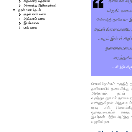
தனியாக வருந்
அதிகாரத் தெரிவில்
அனைத்து அதிகாரங்கள்
மிகுதி. தலைவ
குறள்-உரை தேடல்
குறள் எண் வகை
பின்னர்த் தனியாக 
அதிகாரம் வகை
இயல் வகை
பால் வகை
அவன் நினைவாகவே இ
காதல் இன்பச் சிறப
துணைமையையு
வருந்துகின
- சி இலக்
செயல்நோக்கம் கருதித் 
தனிமையில் தலைவிக்கு வந
அதிகாரம். தான் பி
வருந்துவதுபோல் தலைவனும
எண்ணுகிறாள். அதுசமயம
உறவு பற்றி நினைக்கி
ஒருதலையாய்க் காதல
இவர்கள் பற்றிய ஆழ்ந்த 
எழுகின்றன.