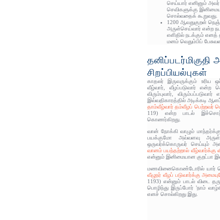
செய்யார் எனினும் அவர் 
செவிகளுக்கு இனிமைய
சொல்வதைக் கூறுவது.
1200 ஆவதுகுறள் நெஞ்ச
அருள்செய்வார் என்ற ந
எளிதில் நடக்கும் எனத
மனம் வெதும்பிப் பேசு
தனிப்படர்மிகுதி 
சிறப்பியல்புகள்
காதலர் இருவருக்கும் உரிய ஒ
வீழ்வார், வீழப்படுவார் என்ற
விரும்புவார், விரும்பப்படுவா
இவ்வதிகாரத்தில் அடிக்கடி ஆளப
தாம்வீழ்வார் தம்வீழப் பெற்றவர் 
119) என்ற பாடல் இச்சொற
கொணர்கிறது.
வான் நோக்கி வாழும் மாந்தர்
பயக்குமோ அவ்வளவு அருள்
ஒருவர்க்கொருவர் செய்யும் அ
வானம் பயந்தற்றால் வீழ்வார்க்கு 
என்னும் இனிமையான குறட்பா இ
மணவினைகொண்டோரில் யார் செம்
வீழுநர் வீழப் படுவார்க்கு அமைய
1193) என்னும் பாடல் விடை தரு
பொழிந்து இருப்போர் 'நாம் வாழ
எனச் சொல்கிறது இது.