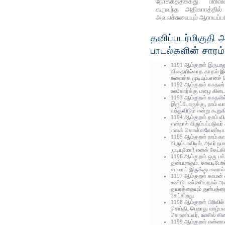
நோக்கத்தக்கது. பிரிவ
கூறவந்த அதிகாரத்தில
அவலச்சுவையும் ஆராயப்பட
தனிப்படர்மிகுதி 
பாடல்களின் சாரம்
1191 ஆம்குறள் இருபா
விதையில்லாத காதல் இ
சுவைக்க முடியும்.எனச்
1192 ஆம்குறள் காதலர் ஒ
உலகோர்க்கு மழை கிடைத
1193 ஆம்குறள் காதலில
இருப்போருக்கு, நாம் வ
வந்துவிடும் என்று கூறுக
1194 ஆம்குறள் தாம் விரு
என்றால் விரும்பப்படுவர்
எனக் கொள்ளவேண்டியது
1195 ஆம்குறள் நாம் க
விரும்பாவிடில், அவர் 
முடியுமோ? எனக் கேட்கி
1196 ஆம்குறள் ஒரு பக
துன்பமாகும். காவடிபோ
சமமாய் இருக்குமானால் 
1197 ஆம்குறள் காமன் 
உண்டுபண்ணியதால் அவ
துயரத்தையும் துன்பத்
கேட்கிறது.
1198 ஆம்குறள் பிரிவில
செய்தி, பெறாது வாழ்ப
கொண்டவர், உலகில் கி
1199 ஆம்குறள் என்னால்