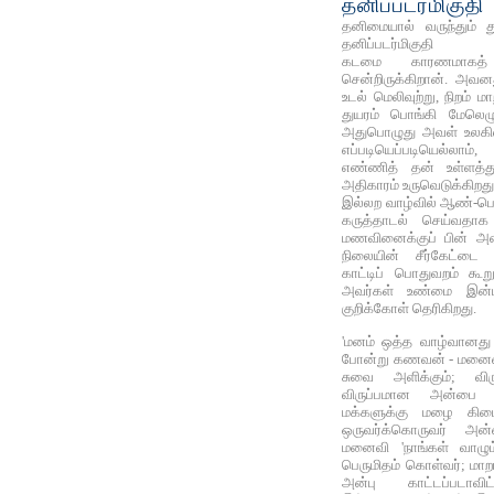
தனிப்படர்மிகுதி
தனிமையால் வருந்தும் 
தனிப்படர்மிகுதி
கடமை காரணமாகத்
சென்றிருக்கிறான். அவன
உடல் மெலிவுற்று, நிறம் ம
துயரம்‌ பொங்கி மேலெழு
அதுபொழுது அவள் உலகில
எப்படியெப்படியெல்லாம
எண்ணித் தன் உள்ளத்
அதிகாரம் உருவெடுக்கிறது
இல்லற வாழ்வில் ஆண்-ப
கருத்தாடல் செய்வதாக
மணவினைக்குப் பின் அம
நிலையின் சீர்கேட்ட
காட்டிப் பொதுவறம் கூற
அவர்கள் உண்மை இன்
குறிக்கோள் தெரிகிறது.
'மனம் ஒத்த வாழ்வானத
போன்று கணவன் - மனைவி
சுவை அளிக்கும்; விரு
விருப்பமான அன்பை 
மக்களுக்கு மழை கிட
ஒருவர்க்கொருவர் அன
மனைவி 'நாங்கள் வாழும
பெருமிதம் கொள்வர்; மாற
அன்பு காட்டப்படாவி