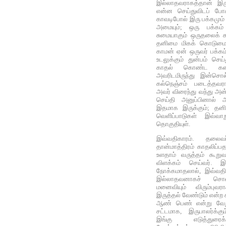
இல்லாதவராகத்தான் இருக
என்ன செய்துவிடப் போக
காவடிபோல் இரு பக்கமும் 
அமையும்; ஒரு பக்கம் 
சுமையாகும் ஒருதலைக் கா
தனிமை மிகக் கொடுமை
காமன் ஏன் ஒருவர் பக்கம் 
உடலுக்கும் துன்பம் செய
காதல் கொண்ட கணவர்
அவரிடமிருந்து இன்சொ
கல்நெஞ்சம் படைத்தவரா
அவர் விரைந்து வந்து அன்
செய்தி அனுப்பினால் அ
இதமாக இருக்கும்; தனி
வெளிப்பாடுகள் இவ்வா
தொகுதியுள்.
இவ்வதிகாரம். தலைவர்
தான்மாத்திரம் காதலிப்ப
உளதாம் வருத்தம் கூறு
விளக்கம் செய்வர்.
நோக்கமாதலால், இவ்வத
இல்லாதவனாகச் சொன
மனைவியும் விரும்புவராக
இருத்தல் வேண்டும் என்ற 
ஆண் பெண் என்று வேறுப
சட்டமாக, இருபாலர்க்கு
இங்கு எடுத்துரைக்