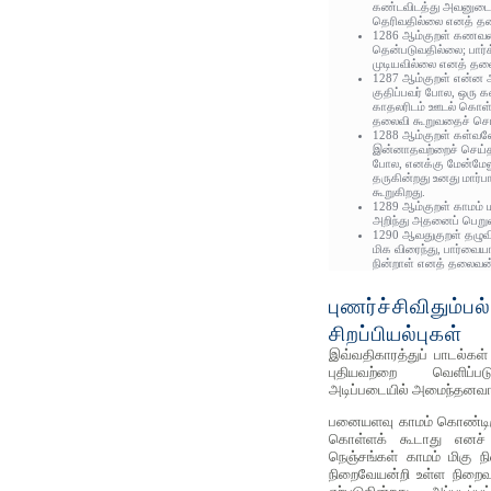
கண்டவிடத்து அவனுடை
தெரிவதில்லை எனத் த
1286 ஆம்குறள் கணவனை
தென்படுவதில்லை; பார
முடியவில்லை எனத் தல
1287 ஆம்குறள் என்ன ஆ
குதிப்பவர் போல, ஒரு க
காதலரிடம் ஊடல் கொள்
தலைவி கூறுவதைச் சொல
1288 ஆம்குறள் கள்வன
இன்னாதவற்றைச் செய்தா
போல, எனக்கு மேன்மேலும
தருகின்றது உனது மார
கூறுகிறது.
1289 ஆம்குறள் காமம்
அறிந்து அதனைப் பெறுவா
1290 ஆவதுகுறள் தழுவ
மிக விரைந்து, பார்வைய
நின்றாள் எனத் தலைவன்
புணர்ச்சிவிதும்பல
சிறப்பியல்புகள்
இவ்வதிகாரத்துப் பாடல்கள்
புதியவற்றை வெளிப்பட
அடிப்படையில் அமைந்தனவா
பனையளவு காமம் கொண்டிர
கொள்ளக் கூடாது எனச் 
நெஞ்சங்கள் காமம் மிகு ந
நிறைவேயன்றி உள்ள நிறைவும்