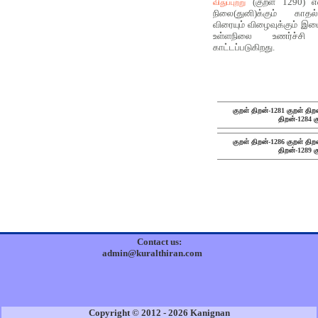
(குறள் 1290) என
விதுப்புற்று
நிலை(துனி)க்கும் கா
விரையும் விழைவுக்கும் இட
உள்ளநிலை உணர்ச்சி மி
காட்டப்படுகிறது.
குறள் திறன்-1281
குறள் திற
திறன்-1284
க
குறள் திறன்-1286
குறள் திற
திறன்-1289
க
Contact us:
admin@kuralthiran.com
Copyright © 2012 - 2026 Kanignan