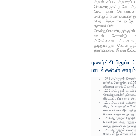
அவள் எப்படி அவரைப் 
கொண்டிருக்கிறாளோ அவ
மேல் கண் கொண்டவராக
மலரினும் மென்மையானத
பெற பக்குவமாக நடந்து
தலைவியின் 
சென்றுகொண்டிருக்கும்
ஊடல் கொண்டு சினப
அதேவேளை அவரைத் த
துடிதுடித்துக் கொண்டிர
தவறவில்லை. இவை இவ்வதி
புணர்ச்சிவிதும்பல
பாடல்களின் சாரம்
1281 ஆம்குறள் நினைத்
பார்த்த பொழுதே மகிழ்ச
இல்லை; காதல் கொண்டவர
1282 ஆம்குறள் காதல் 
தோன்றுமாயின் தினையள
விரும்பப்படும் எனச் சொ
1283 ஆம்குறள் என்னை
விரும்பியவற்றையே செய
என் கண்கள் அமைதியு
சொல்வதைக் கூறுவது.
1284 ஆம்குறள் தோழி
சென்றேன்; அது மறந்து
என்று தலைவி கூறுவதை
1285 ஆம்குறள் மை எழு
கோலின் இயல்பினைக