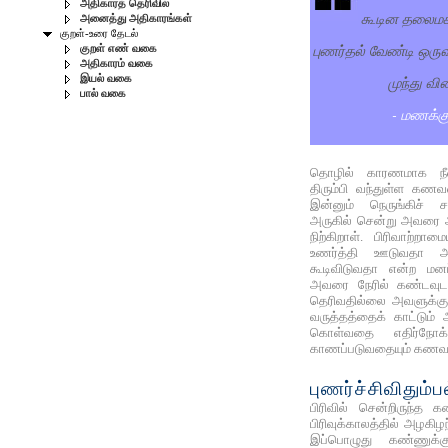
அதிகாரத் தெரிவில்
கூடின தலைமக
அனைத்து அதிகாரங்கள்
குறள்-உரை தேடல்
புணர்தல் வேண்டி ஒருவர
குறள் எண் வகை
அதிகாரம் வகை
முந்து வி
இயல் வகை
பால் வகை
- மணக்க
தொழில் காரணமாக நீண்
திரும்பி வந்துள்ள க
இன்னும் நெருங்கிச் ச
அருகில் சென்று அவர
நிற்கிறாள். பிரிவாற்ற
உணர்த்தி ஊடுவதா 
கூடிவிடுவதா என்ற மனப
அவரை நேரில் கண்டவுட
தெரிவதில்லை அவளுக்க
வருத்தத்தைக் காட்டும்
கொள்வதை எதிர்நோக்
காணப்படுவதையும் கணவர்
புணர்ச்சிவிதும்ப
பிரிவில் சென்றிருந்த க
பிரிவுக்காலத்தில் அழகி
இப்பொழுது கண்ணுக