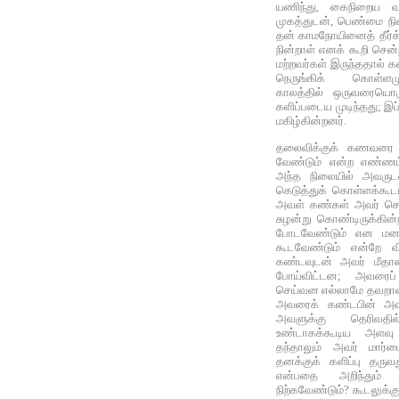
யணிந்து, கைநிறைய வ
முகத்துடன், பெண்மை நி
தன் காமநோயினைத் தீர்க
நின்றாள் எனக் கூறி சென்ற
மற்றவர்கள் இருந்ததால் 
நெருங்கிக் கொள்ளமுடி
காலத்தில் ஒருவரையொரு
களிப்படைய முடிந்தது; இப்
மகிழ்கின்றனர்.
தலைவிக்குக் கணவரை 
வேண்டும் என்ற எண்ணம்
அந்த நிலையில் அவரு
கெடுத்துக் கொள்ளக்கூட
அவள் கண்கள் அவர் செல்
சுழன்று கொண்டிருக்கி
போடவேண்டும் என மன
கூடவேண்டும் என்றே வி
கண்டவுடன் அவர் மீதான
போய்விட்டன; அவரைப் 
செய்வன எல்லாமே தவறான
அவரைக் கண்டபின் அவ
அவளுக்கு தெரிவத
உண்டாகக்கூடிய அளவு 
தந்தாலும் அவர் மார்பை
தனக்குக் களிப்பு தருவ
என்பதை அறிந்தும
நிற்கவேண்டும்? கூடலுக்க