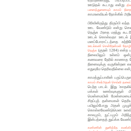
ஏற்படுகின்றது, அப்படிப
ஊடுதல் கூடாது என்று
தி
பனைத்துணையும் காமம் நிறை
காமஉளவியல் நோக்கில் அறிவ
பிரிவிலிருந்து திரும்பி 
ஊட வேண்டும் என்று செ
நெஞ்சு அதை மறந்து கூடவ
ஊடல் கொள்வதா ஊடல் இல
மனப்போராட்டத்தை சுற்ற
ஊடல்கண் சென்றேன்மன் தோழி 
(குறள் 1284) என்ற
நெஞ்சு
நிலையிலும் உள்ளம் ஒன்று
கணவரை நேரில் காணாத போ
நினைவுக்கு வருகின்றன 
எதுவுமே தெரிவதில்லை என்ற
காமத்துப்பாலின் பருப்ப
காமம் சிலர்அதன் செவ்வி தலைப்
பெற்ற பாடல். இது 'காதல
மக்கள் உணர்வுகளுள்
மென்மையின் மேன்மையைப்
சிறப்புத் தன்மைகள் தெரிய
பயிலும்போது அதன் முழு
கொள்ளவேண்டுமென உளவியல
காலமும், நுட்பமும் அறிந
இன்பத்தைத் துய்க்க வேண்ட
கண்ணின் துனித்தே கலங்கின