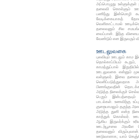
அப்பொழுது உள்ளுக்குள
தலைவி கொள்ளும் ஊட
பணிந்து இன்மொழி கூ
வேடிக்கையாகத் த
வெளிகாட்டாமல் ஊடிக்க
தலைவனும் சில சமயங
வைப்பான். இந்த விளையாட
வேண்டும் என இருவரும் விர
ஊடலுவகை
புலவியும் ஊடலும் காம இன
தொல்காப்பியம் கூறும், 
காமத்துப்பால் இறுதியில
ஊடலுவகை என்னும் மூன்
வள்ளுவர். இவை தலைமக
வெளிப்படுத்துவதாக 
பிணங்குவதின் தொடக
அடுத்த நிலைக்குச் செல்
பெறும் இன்பத்தையும் 
பாடல்கள். உணவிற்கு உப்
குறையாமலும் தகுந்த அளவ
அடுத்த துனி என்ற நிலை
காத்துக் கொள்வர்.
ஆகிய இருவர்க்கும் உரிய
ஊடற்பூசலை அவளே த
தலைவனும் விரும்புவா
ஊடுவாளாக; யாம் கெஞ்ச