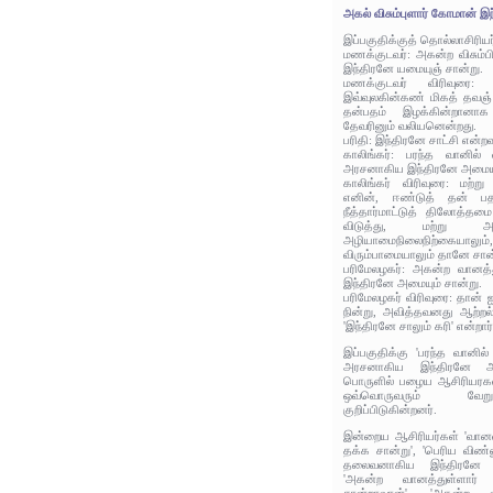
அகல் விசும்புளார் கோமான் இந
இப்பகுதிக்குத் தொல்லாசிரிய
மணக்குடவர்: அகன்ற விசும்ப
இந்திரனே யமையுஞ் சான்று.
மணக்குடவர் விரிவுரை: 
இவ்வுலகின்கண் மிகத் தவஞ
தன்பதம் இழக்கின்றானாக
தேவரினும் வலியனென்றது.
பரிதி: இந்திரனே சாட்சி என்ற
காலிங்கர்: பரந்த வானில் 
அரசனாகிய இந்திரனே அமையுஞ
காலிங்கர் விரிவுரை: மற்
எனின், ஈண்டுத் தன் பதங
நீத்தார்மாட்டுத் திலோத்
விடுத்து, மற்று அத
அழியாமைநிலைநிற்கை
விரும்பாமையாலும் தானே சான
பரிமேலழகர்: அகன்ற வானத
இந்திரனே அமையும் சான்று.
பரிமேலழகர் விரிவுரை: தான் 
நின்று, அவித்தவனது ஆற்றல
'இந்திரனே சாலும் கரி' என்றார்
இப்பகுதிக்கு 'பரந்த வானில்
அரசனாகிய இந்திரனே அம
பொருளில் பழைய ஆசிரியரக
ஒவ்வொருவரும் வேற
குறிப்பிடுகின்றனர்.
இன்றைய ஆசிரியர்கள் 'வான
தக்க சான்று', 'பெரிய விண
தலைவனாகிய இந்திரனே ப
'அகன்ற வானத்துள்ளார்