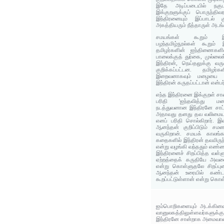
இதே அடிப்படையில் நகுட
இக்குறளுக்குப் பொருந்திவ
இந்திரனையும் இப்பாடல் க
அகத்தியரும் நீத்தாருள் அடங்
சமயங்கள் கூறும் இந்
பழந்தமிழ்நூல்கள் கூறும்
தமிழர்களின் ஐந்திணைகளில்
பாலைக்குத் துர்கை, முல்லைக்
இந்திரன், நெய்தலுக்கு வ
குறிக்கப்பட்டன. தமிழர்
இறைவனாகவும் மழையை இய
இந்திரன் கருதப்பட்டான் என்பர
எந்த இந்திரனை இக்குறள் சான
பரிதி 'ஐந்தவித்து மன
நடத்துவனான இந்திரனே சாட்ச
அதாவது தனது தவ வலிமையால
எனப் பரிதி சொல்கிறார். இவ
ஆனந்தன் குறிப்பிடும் சம
வருகிறான். சமயக் காலங்
கதைகளில் இந்திரன் தவமிருந
என்று வழங்கி வந்ததும் எண்
இந்திரனைச் சிறப்பித்த வள
ஏற்றத்தைக் கருதியே அவன
என்று கொள்ளுதலே சிறப்பு
ஆனந்தன் உரையில் கண்ட 
கூறப்பட்டுள்ளான் என்று கொள்
ஐம்பொறிகளையும் அடக்கினவ
வானுலகத்திலுள்ளவர்க
இந்திரனே சான்றாக அமைவான் எ