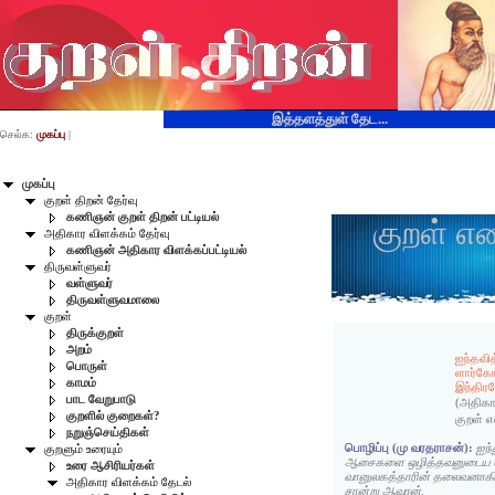
இத்தளத்துள் தேட...
செல்க:
முகப்பு
|
முகப்பு
குறள் திறன் தேர்வு
கணிஞன் குறள் திறன் பட்டியல்
குறள் எ
அதிகார விளக்கம் தேர்வு
கணிஞன் அதிகார விளக்கப்பட்டியல்
திருவள்ளுவர்
வள்ளுவர்
திருவள்ளுவமாலை
குறள்
திருக்குறள்
அறம்
ஐந்தவித
பொருள்
ளார்க
காமம்
இந்திரன
பாட வேறுபாடு
(அதிகா
குறளில் குறைகள்?
குறள் 
நறுஞ்செய்திகள்
பொழிப்பு (மு வரதராசன்):
ஐந்
குறளும் உரையும்
ஆசைகளை ஒழித்தவனுடைய வ
உரை ஆசிரியர்கள்
வானுலகத்தாரின் தலைவனாக
அதிகார விளக்கம் தேடல்
சான்று ஆவான்.