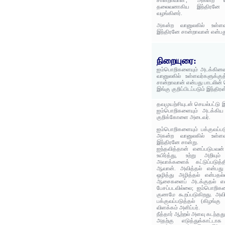
சான்றாவான்', 'அகன்ற வா
தலைவனாகிய இந்திரனே ச
வழங்கினர்.
அகன்ற வானுலகில் உள்ளவ
இந்திரனே சான்றாவான் என்பத
நிறையுரை:
ஐம்பொறிகளையும் அடக்கின
வானுலகில் உள்ளவர்களுக்க
சான்றாவான் என்பது பாடலின்
இங்கு குறிப்பிடப்படும் இந்திரன
தவமுயற்சியுடன் செயல்பட்டு
ஐம்பொறிகளையும் அடக்கிய 
குறிக்கோளை அடைவர்.
ஐம்பொறிகளையும் பக்குவப்ப
அகன்ற வானுலகில் உள்ளவ
இந்திரனே சான்று.
ஐந்தவித்தான் எனப்படுபவன்
உயிர்த்து, உற்று அறியும
அவாக்களைக் கட்டுப்படுத
ஆவான். அவித்தல் என்பது
ஒழித்து அழித்தல் என்பதல்
ஆசைகளைப் அடக்குதல் என்
பேசப்படவில்லை; ஐம்பொறி
குணமே கூறப்படுகிறது. அவி
பக்குவப்படுத்தல் (கிழங்
விளக்கம் அளிப்பர்.
நீத்தார் ஆற்றல் அளவு கடந்தத
அதற்கு எடுத்துக்காட்டா