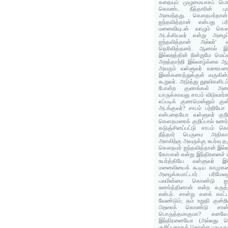
கதையும் முழுமையாகப் பொரு
கொண்ட நீத்தாரின் புக
அமைந்தது. கௌதமர்தான் இ
ஐந்தவித்தான் என்பது பர
மனைவியுடன் வாழும் கௌத
அடக்கியவர் என்று அழை
ஐந்தவித்தான் அல்லர்' எ
தெரிவித்தனர். ஆனால் 
இல்லறத்தின் நின்றுமே மெய்
அறத்தாற்றி இல்வாழ்க்கை ஆ
அவரும் வள்ளுவர் வரையறை 
இலக்கணத்துக்குள் வருகின்
கூறுவர். அடுத்து துறவிகளிடம் வ
போன்ற குணங்கள் அமையா.
யாருக்காவது சாபம் விடுவார்க
எப்படிக் குணமென்னும் குன
அடங்குவர்? சாபம் பற்றிய
என்பதையோ வள்ளுவர் குறிப்
கெளதமரைக் குறிப்பால் உணர்த
கடுஞ்சினப்பட்டு சாபம்
நீத்தார் பெருமை அதிகாரத்
அளவிற்கு அவருக்கு உயர்வு த
கௌதமர் ஐந்தவித்தான் இல்
கோமான் என்று இந்திரனைச் 
உயர்த்தியே வள்ளுவர் இங
மனைவியைக் கூடிய காமுக
அழைக்கமாட்டார். பரிமே
பலமின்மை கொண்டு ஐந
உணர்த்தினான் என்ற கருத்
என்பர். சான்று எனக் காட்ட
வேண்டும்; தம் உறுதி குன
பிறரைக் கொண்டு சான்ற
பொருத்தமாகுமா? எனவே 
இந்திரனையோ (அல்லது 
குறிப்பதாகக் கொள்ள முடியாத