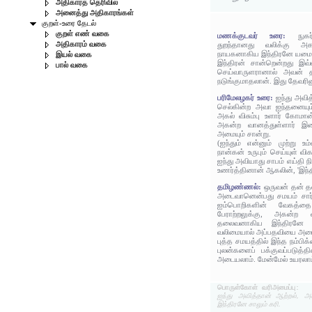
அதிகாரத் தெரிவில்
அனைத்து அதிகாரங்கள்
குறள்-உரை தேடல்
குறள் எண் வகை
மணக்குடவர் உரை:
நுக
அதிகாரம் வகை
துறந்தானது வலிக்கு அகன்
நாயகனாகிய இந்திரனே யமையு
இயல் வகை
இந்திரன் சான்றென்றது இவ
பால் வகை
செய்வாருளரானால் அவன் த
நடுங்குமாதலான். இது தேவரி
பரிமேலழகர் உரை:
ஐந்து அவித
செல்கின்ற அவா ஐந்தனையும
அகல் விசும்பு உளார் கோமான
அகன்ற வானத்துள்ளார் இ
அமையும் சான்று.
(ஐந்தும் என்னும் முற்று உம
நான்கன் உருபும் செய்யுள் 
ஐந்து அவியாது சாபம் எய்தி 
உணர்த்தினான் ஆகலின், 'இந்தி
தமிழண்ணல்:
ஒருவன் தன் த
அடைவானென்பது சமயம் சார்ந
ஐம்பொறிகளின் வேகத்
பேராற்றலுக்கு, அகன்ற வா
தலைவனாகிய இந்திரனே 
வலிமையால் அப்பதவியை அடை
புத்த சமயத்தில் இந்த நம்பிக
புலன்களைப் பக்குவப்படுத்த
அடையலாம். மேன்மேல் உயரலாம்
பொருள்கோள் வரிஅமைப்பு:
ஐந்து அவித்தான் ஆற்றல், அக
இந்திரனே சாலும் கரி.