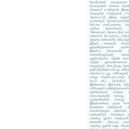
தேவர்களின் தலைவனான 
கெளதமரின் மனைவி அகலிக
அவளைக் கூடுகிறான். இதை
வெகுண்டு சபித்ததால் ("எ
ஆசைப்பட்டு இங்கு வந்தா
உடலெங்கும் ஆயிரக்கணக்கில்
கேடான தண்டனையை அடைந்
பழிக்கு ஆளாகிறான்; அ
"விலைமகள் அனைய நீயும் கல்ல
கல்லாய்க் கிடக்கும்படி சபிக
மீளுகை பின்னாளில் அயோத்த
இந்தக் கதையில் சொல்ல
ஐந்தவித்தானாகக் குறளில்
இதன்படி கௌதமரே ஐந்
வானவர்களுக்குத் த
ஒறுக்கத்தக்க ஆற்றல் க
ஆற்றல் ஐம்புலன்களையு
அவருக்குக் கிடைத்தது அதை
குறிப்பிடுகிறார் என்பது பர
விளக்கப்பட்டது. பரிமேலழகர
என்று வெளிப்படையாகச் ச
சாபம் விட்ட அகத்தியர் வ
இந்திரனைப் (இக்கதை அடுத்
பரிமேலழகர் குறித்திருக்கலாம்
மூன்றாவதான வைதிக 
மகாபாரதத்தில் உள்ளது.
குதிரைவேள்வி செய்து இ
இந்திராணியை நாடிச் சென
நிபந்தனை விதித்தாள். ஏ
கொண்டுவரும் பல்லக்கில
வரவேண்டும். அகத்தியர் உ
பல்லக்கு தூக்க வைத்தான
விரைவில் அடையும் காமவெற
பல்லக்கு தூக்கி வந்த அகத