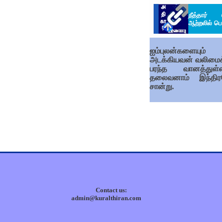
நீத்தார் 
ஆற்றலில் பெ
ஐம்புலன்களையும்
அடக்கியவன் வலிமைக
பரந்த வானத்துள்ள
தலைவனாம் இந்தி
சான்று.
Contact us:
admin@kuralthiran.com