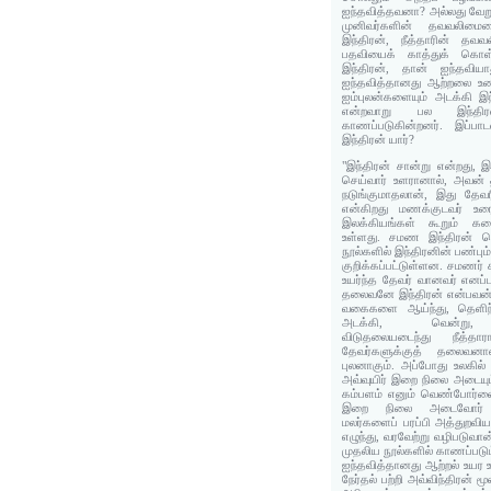
ஐந்தவித்தவனா? அல்லது வேறு
முனிவர்களின் தவவலிமைய
இந்திரன், நீத்தாரின் தவ
பதவியைக் காத்துக் கொ
இந்திரன், தான் ஐந்தவியா
ஐந்தவித்தானது ஆற்றலை உண
ஐம்புலன்களையும் அடக்கி இந
என்றவாறு பல இந்திர
காணப்படுகின்றனர். இப்பாட
இந்திரன் யார்?
"இந்திரன் சான்று என்றது, 
செய்வார் உளரானால், அவன்
நடுங்குமாதலான், இது தேவர
என்கிறது மணக்குடவர் உ
இலக்கியங்கள் கூறும் க
உள்ளது. சமண இந்திரன் 
நூல்களில் இந்திரனின் பண்பும
குறிக்கப்பட்டுள்ளன. சமணர் 
உயர்ந்த தேவர் வானவர் எனப்ப
தலைவனே இந்திரன் என்பவன். 
வகைகளை ஆய்ந்து, தெளிந்த
அடக்கி, வென்று, ம
விடுதலையடைந்து நீத்த
தேவர்களுக்குத் தலைவனா
புலனாகும். அப்போது உலகில்
அவ்வுயிர் இறை நிலை அடையு
கம்பளம் எனும் வெண்போர்வை
இறை நிலை அடைவோர் ந
மலர்களைப் பரப்பி அத்துறவி
எழுந்து, வரவேற்று வழிபடுவா
முதலிய நூல்களில் காணப்படு
ஐந்தவித்தானது ஆற்றல் உயர 
நேர்தல் பற்றி அவ்விந்திரன் 