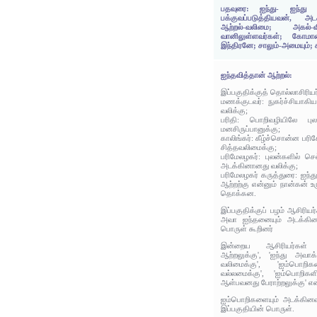
பதவுரை: ஐந்து- ஐந்து (
பக்குவப்படுத்தியவன், அ
ஆற்றல்-வலிமை; அகல்-வி
வானிலுள்ளவர்கள்; கோமான
இந்திரனே; சாலும்-அமையும்; க
ஐந்தவித்தான் ஆற்றல்:
இப்பகுதிக்குத் தொல்லாசிரிய
மணக்குடவர்: நுகர்ச்சியாகி
வலிக்கு;
பரிதி: பொறிவழியிலே பு
மனசிருப்பானுக்கு;
காலிங்கர்: கீழ்ச்சொன்ன பரி
சித்தவலிமைக்கு;
பரிமேலழகர்: புலன்களில் ச
அடக்கினானது வலிக்கு;
பரிமேலழகர் கருத்துரை: ஐந்தும
ஆற்றற்கு என்னும் நான்கன் உர
தொக்கன.
இப்பகுதிக்குப் பழம் ஆசிரியர
அவா ஐந்தனையும் அடக்கின
பொருள் கூறினர்
இன்றைய ஆசிரியர்கள் '
ஆற்றலுக்கு', 'ஐந்து அவா
வலிமைக்கு', 'ஐம்பொறி
வல்லமைக்கு', 'ஐம்பொறி
ஆள்பவனது பேராற்றலுக்கு' என
ஐம்பொறிகளையும் அடக்கினவ
இப்பகுதியின் பொருள்.