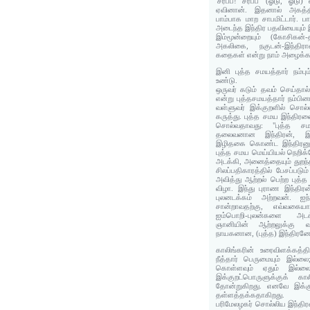
'சர்ப்ப! சர்ப்ப' (ஓடு, ஓடு
ஏவினான். இதனால் அகத்த
பாம்பாக மாற சாபமிட்டார். ப
அடைந்த இந்திர பதவியையும் 
இம்மூன்றையும் (கோசிகன்
அகலிகை, நகுடன்-இந்திர
கதைகள் என்று நாம் அழைக்க
இனி புத்த சமயத்தார் நம்பு
உண்டு.
ஒருவர் கடும் தவம் செய்தா
என்று புத்தசமயத்தார் நம்பி
வள்ளுவர் இக்குறளில் சொல்ல
கருத்து. புத்த சமய இந்திரன
சொல்வதாவது: "புத்த சமய
தலைவனான இந்திரன், இந்
இழிதகை கொண்ட இந்திரனுக்க
புத்த சமய மெய்யியல் நெறிக
அடக்கி, அனைத்தையும் துறந்த
சிலப்பதிகாரத்தில் பேசப்படு
அவித்து ஆற்றல் பெற்ற புத்த 
விழா. இந்து புராண இந்தி
புலனடக்கம் அற்றவன். ஐந்
சான்றாவதற்கு, எவ்வகையா
ஐம்பொறி-புலன்களை அடக்க
ஞானியின் ஆற்றலுக்கு வா
நாயகனான, (புத்த) இந்திரனே
காலிங்கரின் உரைவிளக்கத்
நீத்தார் பெருமையும் இல்ல
கொள்ளவும் ஏதும் இல்ல
இக்குறட்பொருளுக்குக் கா
தோன்றுகிறது. எனவே இக்க
தள்ளத்தக்கதாகிறது.
பரிமேலழகர் சொல்லிய இந்திர