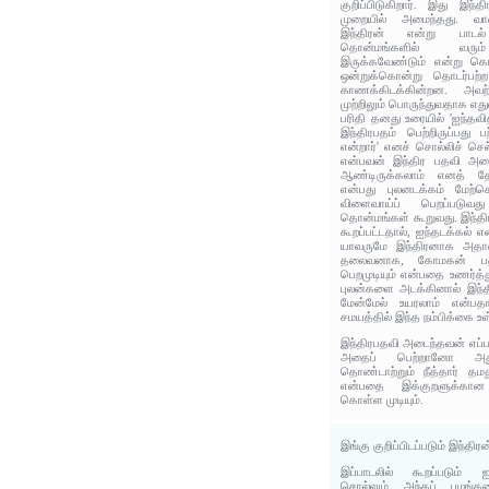
குறிப்பிடுகிறார். இது இந்த
முறையில் அமைந்தது. வ
இந்திரன் என்று பாட
தொன்மங்களில் வரு
இருக்கவேண்டும் என்று கொ
ஒன்றுக்கொன்று தொடர்பற்
காணக்கிடக்கின்றன. அவற்றி
முற்றிலும் பொருந்துவதாக எது
பரிதி தனது உரையில் 'ஐந்தவி
இந்திரபதம் பெற்றிருப்பது 
என்றார்' எனச் சொல்லிச் செல
என்பவன் இந்திர பதவி அட
ஆண்டிருக்கலாம் எனத் தோ
என்பது புலனடக்கம் மேற்க
விளைவாய்ப் பெறப்படுவ
தொன்மங்கள் கூறுவது. இந்த
கூறப்பட்டதால், ஐந்தடக்கல் 
யாவருமே இந்திரனாக அதாவத
தலைவனாக, கோமகன் பதவி
பெறமுடியும் என்பதை உணர்த்
புலன்களை அடக்கினால் இந்த
மேன்மேல் உயரலாம் என்பத
சமயத்தில் இந்த நம்பிக்கை உள
இந்திரபதவி அடைந்தவன் எப்பட
அதைப் பெற்றானோ அத
தொண்டாற்றும் நீத்தார் த
என்பதை இக்குறளுக்கான 
கொள்ள முடியும்.
இங்கு குறிப்பிடப்படும் இந்திரன
இப்பாடலில் கூறப்படும் 
சொல்லும் அந்தப் பழங்க