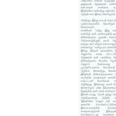
அறியலாம் எனவும் கருத்துக்
துறந்தவர் ஆற்றலைக் கண்ட
என்பதைச் சான்றாக கருத
இந்திரனே வரவேற்று வழிபடும
ஆற்றல் என இதை விளக்குவர்
அடுத்து, இந்து சமயத் தொடர
பழங்கதைகளில் தோன்றும்
நோக்கலாம்:
காலிங்கர் "மற்று இது எ
ஈண்டுத் தன் பதங்கருதித் தவஞ
திலோத்தமை முதலிய தெய்வம
அத்தவமழித்துத் தவம் அழி
தனது பதம் விரும்பாமையாலும
என்றவாறு." என்று தம் உரையில்
இங்கு நீத்தார் தவமழிக்க
அனுப்பிய கதை காட்டப்பெ
ஆற்றலால் தன் பதவிக்கு ஆப
திலோத்தமை போன்ற அழ
அனுப்பி அவர்களது
முயற்சிப்பானாம். கோசி
அழிக்க நினைத்து, தேவர
இந்திரன் திலோத்தமையை 
மயங்கித் தவத்தைக் கைவிட
ஈடுபட்டான் கோசிகன்.
அழிந்தது. இவ்வாறு, தவம் 
நினைக்கும் மற்ற நீத்தாரையு
நிறுத்தித் தன் பதவி காக்க
இரண்டாவது, "தான் ஐந்து அவி
அவித்தவனது ஆற்றல் உண
'இந்திரனே சாலும் கரி' என
உரையில் சொல்லப்பட்டு
இராமயணத்தில் சொல்ல
கதையைத்தான் இக்குற
சொல்லப்பட்டது. அகலிக