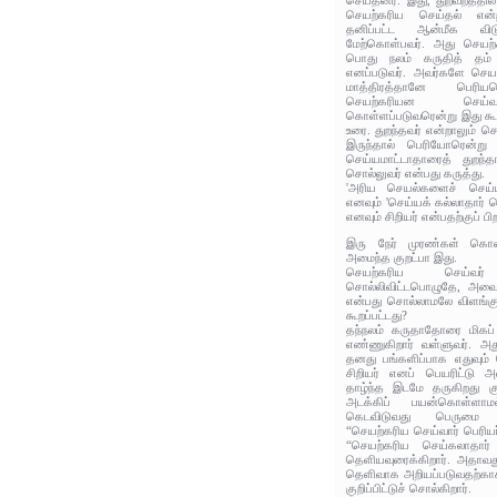
செய்தனர். இது, துறவறத்தில
செயற்கரிய செய்தல் என்
தனிப்பட்ட ஆன்மீக விட
மேற்கொள்பவர். அது செயற்
பொது நலம் கருதித் தம் 
எனப்படுவர். அவர்களே செயற
மாத்திரத்தானே பெரியர
செயற்கரியன செய்வ
கொள்ளப்படுவரென்று இது கூற
உரை. துறந்தவர் என்றாலும் 
இருந்தால் பெரியோரென்று 
செய்யமாட்டாதாரைத் துறந்த
சொல்லுவர் என்பது கருத்து.
'அரிய செயல்களைச் செய்ய
எனவும் 'செய்யக் கல்லாதார் ச
எனவும் சிறியர் என்பதற்குப் பி
இரு நேர் முரண்கள் கொண்
அமைந்த குறட்பா இது.
செயற்கரிய செய்வர
சொல்லிவிட்டபொழுதே, அவை ச
என்பது சொல்லாமலே விளங்குக
கூறப்பட்டது?
தந்நலம் கருதாதோரை மிகப்
எண்ணுகிறார் வள்ளுவர். அது
தனது பங்களிப்பாக எதுவும்
சிறியர் எனப் பெயரிட்டு 
தாழ்ந்த இடமே தருகிறது க
அடக்கிப் பயன்கொள்ளா
கெடவிடுவது பெருமை 
“செயற்கரிய செய்வார் பெரிய
“செயற்கரிய செய்கலாதார்
தெளியவுரைக்கிறார். அதாவத
தெளிவாக அறியப்படுவதற்காகவ
குறிப்பிட்டுச் சொல்கிறார்.