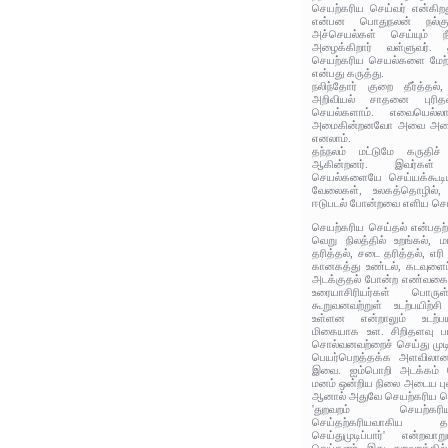
செயற்கரிய செய்வர் என்கிற
என்பன பொதுநலன் நல்கு
அச்செயல்கள் செய்யும் ந
அழைக்கிறார் வள்ளுவர். த
செயற்கரிய செயல்களை மேற்
என்பது கருத்து.
நலிந்தோர் குறை தீர்த்தல்,
அறிவியல் சாதனை புரி
செயல்களாம். எவையெல்ல
அமைகின்றனவோ அவை அனைத
எனலாம்.
தந்நலம் மட்டுமே கருதிச் 
ஆகின்றனர். இவர்கள
செயல்களையே செய்யக்கூடி
வேலைகள், உலகத்தொழில், 
ஈடுபடல் போன்றவை எளிய செ
செயற்கரிய செய்தல் என்பதற்க
வெறு நிலத்தில் உறங்கல்
தரித்தல், சடை தரித்தல், எர
கானகத்து உண்டல், கடவுளை
அடக்குதல் போன்ற எண்வகை
உரையாசிரியர்கள் பொரு
கூறுவனவற்றுள் உடற்பயிற்சி
உள்ளன என்றாலும் உடற்ப
மிகையாக உள. சிறிதளவு பய
சொல்வனவற்றைச் செய்து முடிக
பெயர்பெறத்தக்க அளவிலா
இவை. ஐம்பொறி அடக்கம் 
மனம் ஒன்றிய நிலை அடைய பு
ஆனால் அதுவே செயற்கரிய ச
'துறவறம் செயற்கரி
செய்தற்கரியவாகிய த
செய்துமுடிப்பார்' என்றவ