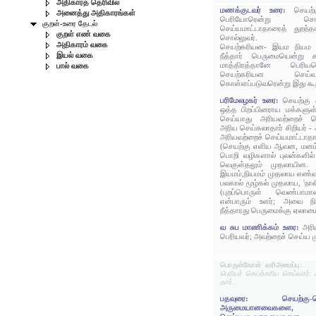
அதிகாரத் தெரிவில்
மணக்குடவர் உரை:
செயற
அனைத்து அதிகாரங்கள்
பெரியோரென்று சொ
குறள்-உரை தேடல்
செய்யமாட்டாதாரைத் துறந்த
குறள் எண் வகை
சொல்லுவர்.
அதிகாரம் வகை
செயற்கரியன- இயம நியம ம
இயல் வகை
நீத்தார் பெருமையென்று கூ
மாத்திரத்தானே பெரியர
பால் வகை
செயற்கரியன செய்வ
கொள்ளப்படுவரென்று இது கூறி
பரிமேலழகர் உரை:
செயற்கு 
ஒத்த பிறப்பினராய மக்களுள
செய்யாது அரியவற்றைச் செ
அரிய செய்கலாதார் சிறியர் 
அரியவற்றைச் செய்யமாட்டாதார்
(செயற்கு எளிய ஆவன, மனம
பொறி வழிகளால் புலன்களில்
வெகுள்தலும் முதலாயின
இயமம்,நியமம் முதலாய எண்வக
பலகால் மூழ்கல் முதலாய, 'நா
(புறப்பொருள் வெண்பாம
என்பாரும் உளர்; அவை நி
நீத்தாரது பெருமைக்கு ஏலாம
வ சுப மாணிக்கம் உரை:
அரி
பெரியவர்; அவற்றைச் செய்ய ம
பொருள்கோள் வரிஅமைப்பு:
பெரியர் செயற்கரிய செய்வார்;
தார்.
பதவுரை: செயற்கு-
அருமையானவைக