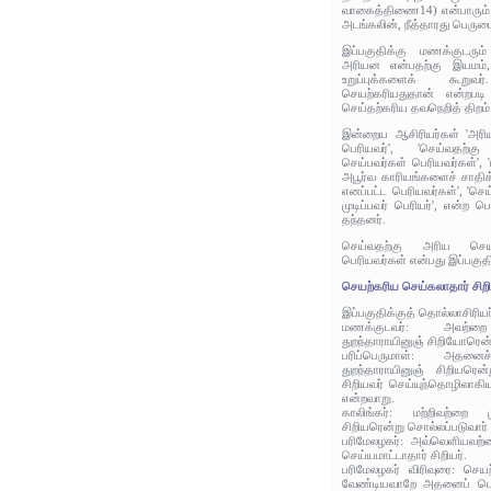
வாகைத்திணை14) என்பாரும் 
அடங்கலின், நீத்தாரது பெரு
இப்பகுதிக்கு மணக்குடரும
அரியன என்பதற்கு இயமம்
உறுப்புக்களைக் கூறு
செயற்கரியதுதான் என்றபடி
செய்தற்கரிய தவநெறித் திறம் 
இன்றைய ஆசிரியர்கள் 'அரி
பெரியவர்', 'செய்வதற்
செய்பவர்கள் பெரியவர்கள்', 
அபூர்வ காரியங்களைச் சாதிக்
எனப்பட்ட பெரியவர்கள்', 'செ
முடிப்பவர் பெரியர்', என்ற 
தந்தனர்.
செய்வதற்கு அரிய செயல
பெரியவர்கள் என்பது இப்பகுத
செயற்கரிய செய்கலாதார் சிறி
இப்பகுதிக்குத் தொல்லாசிரிய
மணக்குடவர்: அவற்றை
துறந்தாராயினுஞ் சிறியோரென்
பரிப்பெருமாள்: அதனைச
துறந்தாராயினுஞ் சிறியரென
சிறியவர் செய்யுந்தொழிலாக
என்றவாறு.
காலிங்கர்: மற்றிவற்றை 
சிறியரென்று சொல்லப்படுவார்
பரிமேலழகர்: அவ்வெளியவற்ற
செய்யமாட்டாதார் சிறியர்.
பரிமேலழகர் விரிவுரை: ச
வேண்டியவாறே அதனைப் பொற