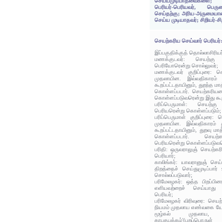
செய்யமுடியாதவைகளை; செ
பெரியர்-பெரியவர், பெரு
செய்தற்கு; அரிய-அருமைய
செய்ய முடியாதவர்; சிறியர்-சிற
செயற்கரிய செய்வார் பெரியர்
இப்பகுதிக்குத் தொல்லாசிரிய
மணக்குடவர்: செயற்க
பெரியோரென்று சொல்லுவர்;
மணக்குடவர் குறிப்புரை:
முதலாயின. இவ்வதிகாரம் 
கூறப்பட்டதாயினும், துறந்த 
கொள்ளப்படார். செயற்கரிய
கொள்ளப்படுவரென்று இது கூறி
பரிப்பெருமாள்: செயற்
பெரியரென்று கொள்ளப்படும்;
பரிப்பெருமாள் குறிப்புரை
முதலாயின. இவ்வதிகாரம் த
கூறப்பட்டதாயினும், துறவு ம
கொள்ளப்படார். செயற
பெரியரென்று கொள்ளப்படுவதெ
பரிதி: ஒருவராலுஞ் செயற்கர
பெரியார்;
காலிங்கர்: யாவரானுஞ் செய
திறத்தைச் செய்துமுடிப்பார
சொல்லப்படுவார்;
பரிமேலழகர்: ஒத்த பிறப்பி
எளியவற்றைச் செய்யாது 
பெரியர்;
பரிமேலழகர் விரிவுரை: செ
நியமம் முதலாய எண்வகை யோக உ
மூழ்கல் முதலாய, 
தாபதபக்கம்'(புறப்ப