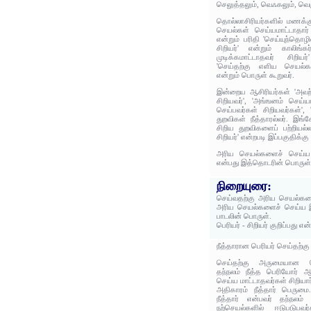
செலுத்தலும், வெஃகலும், வெ
தொல்லாசிரியர்களில் மணக்கு
செயல்கள் செய்யமாட்டாதார் 
என்றும் பரிதி 'செய்யுந்தொழ
சிறியர்' என்றும் காலிங்
முடிக்கமாட்டாதவர் சிறிய
'செய்தற்கு எளிய செயல்கள
என்றும் பொருள் கூறுவர்.
இன்றைய ஆசிரியர்கள் 'அவற
சிறியவர்', 'அங்ஙனம் செய
செய்பவர்கள் சிறியவர்கள்',
துறவிகள் நீத்தாரல்லர். இங
சிறிய துறவிகளைப் பற்றியல்
சிறியர்' என்றபடி இப்பகுதிக்
அரிய செயல்களைச் செய்ய 
என்பது இத்தொடரின் பொருள்
நிறையுரை:
செய்வதற்கு அரிய செயல்களை
அரிய செயல்களைச் செய்ய இ
பாடலின் பொருள்.
பெரியர் - சிறியர் குறிப்பது எ
நீத்தாரான பெரியர் செய்தற்கு
செய்தற்கு அருமையான ச
தந்நலம் நீத்த பெரியோர் 
செய்ய மாட்டாதவர்கள் சிறியார
அதிகாரம் நீத்தார் பெருமை
நீத்தார் என்பவர் தந்நலம் 
நற்செயல்களில் ஈடுபடுபவர