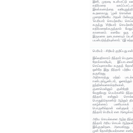
இனி, முதலடி உடன்பாட்டு வ
எதிர்மறை வாய்ப்பாட்டா
இலக்கணத்தை வலியுறுத்த
கூறலாகாது. 'முன் சொன்ன க
முறையிலேயே அதன் பின்வரு
'பெரியார் செயற்கரிய செய்வா
கருத்து 'சிறியார் செயற்கர
எதிர்மறைக்கருத்தால் மே
காணலாம். எனவே ஒரு கர
இருவகை நடைகளையும் (உடன்ப
பயன்படுத்தியுள்ளார்.' (இ சுந்த
பெரியர் - சிறியர் குறிப்பது எ
இவ்வதிகாரம் நீத்தார் பெரு
நோக்காவிடில், இப்பாடலை
செய்யுளாகவே கருதத் தோன்ற
ஒன்றே இது நீத்தார் பற்றிய ப
தருகிறது.
அதிகாரத்து மற்றப் பாடல்கள
ஈண்டறம்பூண்டார், ஓரைந்தும்
ஐந்தின்வகைதெரிவான்
குணமென்னும் குன்றேறி 
வேறுவேறு பெயர்களில் நீத்தா
நீத்தார் என்னும் சொல
பொதுத்தொண்டு ஆற்றும் தி
வாழ்க்கைப் பணியாகக
பொருளில்தான் வள்ளுவர் ஆ
நீத்தார் பெரியர் என அழைக்கப்
அரிய செயல்களை ஆற்ற நீத்த
நீத்தார் அரிய செயல் ஆற்றவ
இக்குறள்நடை அமைகிறது. 
முன் தோன்றியவர்களை எண்ண