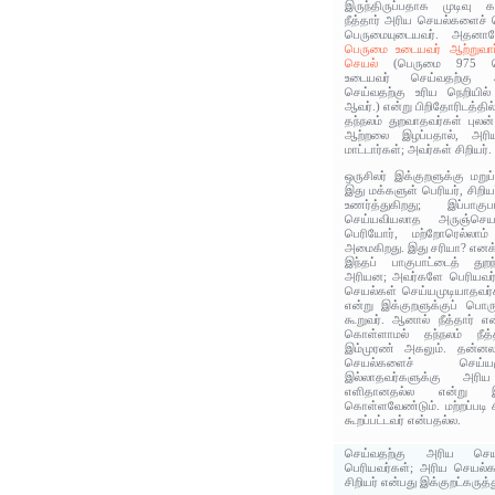
இருந்திருப்பதாக முடிவு கண
நீத்தார் அரிய செயல்களைச் ச
பெருமையுடையவர். அதனால
பெருமை உடையவர் ஆற்றுவார
செயல்
(பெருமை 975 பொ
உடையவர் செய்வதற்கு
செய்வதற்கு உரிய நெறியில்
ஆவர்.) என்று பிறிதோரிடத்தில
தந்நலம் துறவாதவர்கள் புலன்
ஆற்றலை இழப்பதால், அர
மாட்டார்கள்; அவர்கள் சிறியர்.
ஒருசிலர் இக்குறளுக்கு மறுப்ப
இது மக்களுள் பெரியர், சிறிய
உணர்த்துகிறது; இப்பாகுப
செய்யவியலாத அருஞ்செயல
பெரியோர், மற்றோரெல்லாம
அமைகிறது. இது சரியா? எனக்
இந்தப் பாகுபாட்டைத் துற
அரியன; அவர்களே பெரியவர்க
செயல்கள் செய்யமுடியாதவர்
என்று இக்குறளுக்குப் பொ
கூறுவர். ஆனால் நீத்தார் என
கொள்ளாமல் தந்நலம் நீத
இம்முரண் அகலும். தன்னலம
செயல்களைச் செய்யம
இல்லாதவர்களுக்கு அரி
எளிதானதல்ல என்று இப்
கொள்ளவேண்டும். மற்றப்படி ச
கூறப்பட்டவர் என்பதல்ல.
செய்வதற்கு அரிய செயல
பெரியவர்கள்; அரிய செயல
சிறியர் என்பது இக்குறட்கருத்த