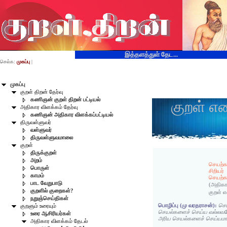
இத்தளத்துள் தேட...
செல்க:
முகப்பு
|
முகப்பு
குறள் திறன் தேர்வு
கணிஞன் குறள் திறன் பட்டியல்
குறள் எ
அதிகார விளக்கம் தேர்வு
கணிஞன் அதிகார விளக்கப்பட்டியல்
திருவள்ளுவர்
வள்ளுவர்
திருவள்ளுவமாலை
குறள்
திருக்குறள்
அறம்
செயற்கர
பொருள்
சிறியர்
காமம்
செயற்க
பாட வேறுபாடு
(அதிகா
குறளில் குறைகள்?
குறள் 
நறுஞ்செய்திகள்
பொழிப்பு (மு வரதராசன்):
செ
குறளும் உரையும்
செயல்களைச் செய்ய வல்லவரே
உரை ஆசிரியர்கள்
அரிய செயல்களைச் செய்யமாட்
அதிகார விளக்கம் தேடல்