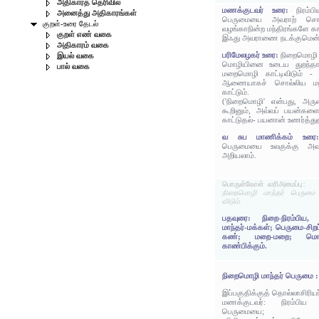
அதிகாரத் தெரிவில்
மணக்குடவர் உரை:
நிரம்
அனைத்து அதிகாரங்கள்
பெருமையை அவராற் சொல்ல
குறள்-உரை தேடல்
வழங்காநின்ற மந்திரங்களே காட
குறள் எண் வகை
இஃது அவராணை நடக்குமென்று
அதிகாரம் வகை
பரிமேலழகர் உரை:
நிறைமொழி ம
இயல் வகை
மொழியினை உடைய துறந்தார
பால் வகை
மறைமொழி காட்டிவிடும் - 
ஆணையாகச் சொல்லிய மந்
காட்டும்.
('நிறைமொழி' என்பது, அருள
கூறினும், அவ்வப் பயன்களை
காட்டுதல்- பயனான் உணர்த்துத
வ சுப மாணிக்கம் உர
பெருமையை உலகுக்கு அவ
அறியலாம்.
பொருள்கோள் வரிஅமைப்பு:
நிறைமொழி மாந்தர் பெருமை 
விடும்.
பதவுரை: நிறை-நிரம்பிய,
மாந்தர்-மக்கள்; பெருமை-சிறப்ப
கண்; மறை-மறை; மொழி-ச
காண்பிக்கும்.
நிறைமொழி மாந்தர் பெருமை :
இப்பகுதிக்குத் தொல்லாசிரிய
மணக்குடவர்: நிரம்பிய 
பெருமையை;