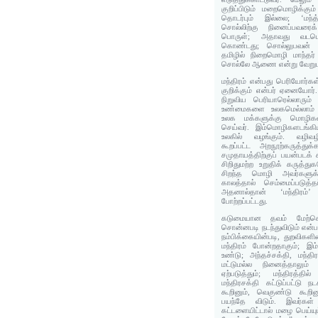
குறிப்பிடும் மறைமொழிக்கும
தொடர்பும் இல்லை; ‘மந்
சொல்லிற்கு நினைப்பவரைக்
பொருள்; அதாவது வடம
கொண்டது; சொல்லுபவன் 
தமிழில் நிறைமொழி மாந்தர்
சொல்லே ஆணை என்று வேறுபடு
மந்திரம் என்பது பெரியோர்
குறிக்கும் என்பர் ஏனையோர
நிறுவிய பெரியாரெல்லாரும
உண்மைகளை உலகமெல்லாம் உண
உலக மக்களுக்கு மொழிகள
செய்வர். இம்மொழிகளடங்க
உலகில் வழங்கும். வழிவழ
கூறப்பட்ட அறநூற்கருத்துக
சமுதாயத்திற்குப் பயன்படக் 
சிறிதுமற்ற உறுதிக் கருத்த
சிறந்த மொழி அவர்களுக்க
காலத்தால் செம்மைப்படுத்த
அதனால்தான் ‘மந்திரம்’ 
போற்றப்பட்டது.
கடுமையான தவம் மேற்க
சொன்னபடி நடந்துவிடும் என்ப
நம்பிக்கையின்படி, துறவிகள
மந்திரம் போன்றதாகும்; இம்
உண்டு; அந்தச்சக்தி, மந்த
மட்டுமல்ல நினைத்தாலு
ஏற்படுத்தும்; மந்திரத்
மந்திரசக்தி கட்டுப்பட்டு ந
கூறினும், வெகுண்டு கூறி
பயந்தே விடும். இவர்க
கட்டளையிட்டால் மழை பெய்ய