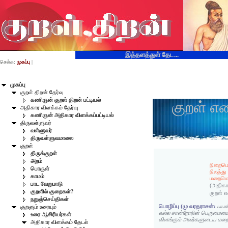
இத்தளத்துள் தேட...
செல்க:
முகப்பு
|
முகப்பு
குறள் திறன் தேர்வு
கணிஞன் குறள் திறன் பட்டியல்
குறள் எ
அதிகார விளக்கம் தேர்வு
கணிஞன் அதிகார விளக்கப்பட்டியல்
திருவள்ளுவர்
வள்ளுவர்
திருவள்ளுவமாலை
குறள்
திருக்குறள்
அறம்
நிறைமொ
பொருள்
நிலத்து
காமம்
மறைமொழ
பாட வேறுபாடு
(அதிகா
குறளில் குறைகள்?
குறள் 
நறுஞ்செய்திகள்
பொழிப்பு (மு வரதராசன்:
பயன
குறளும் உரையும்
வல்ல சான்றோரின் பெருமையை,
உரை ஆசிரியர்கள்
விளங்கும் அவர்களுடைய மறை
அதிகார விளக்கம் தேடல்