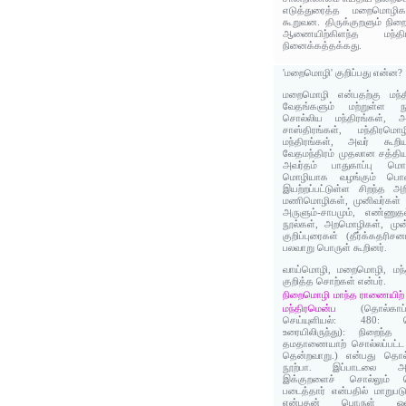
எடுத்துரைத்த மறைமொழி
கூறுவன. திருக்குறளும் நிற
ஆணையிற்கிளந்த மந்
நினைக்கத்தக்கது.
'மறைமொழி' குறிப்பது என்ன?
மறைமொழி என்பதற்கு மந்தி
வேதங்களும் மற்றுள்ள 
சொல்லிய மந்திரங்கள், அ
சாஸ்திரங்கள், மந்திரம
மந்திரங்கள், அவர் கூற
வேதமந்திரம் முதலான சத்தி
அவர்தம் பாதுகாப்பு ம
மொழியாக வழங்கும் பொன
இயற்றப்பட்டுள்ள சிறந்த அ
மணிமொழிகள், முனிவர்கள் 
அருளும்-சாபமும், எண்ணுத
நூல்கள், அறமொழிகள், முன்
குறிப்புரைகள் (தீர்க்கதரி
பலவாறு பொருள் கூறினர்.
வாய்மொழி, மறைமொழி, மந்
குறித்த சொற்கள் என்பர்.
நிறைமொழி மாந்த ராணையிற
மந்திரமென்ப
(தொல்கா
செய்யுளியல்: 480: 
உரையிலிருந்து): நிறைந்
தமதாணையாற் சொல்லப்பட்ட
தென்றவாறு.) என்பது தொல
நூற்பா. இப்பாடலை அட
இக்குறளைச் சொல்லும் ப
படைத்தார் என்பதில் மாறுபட
என்பதன் பொருள் ஒளிந