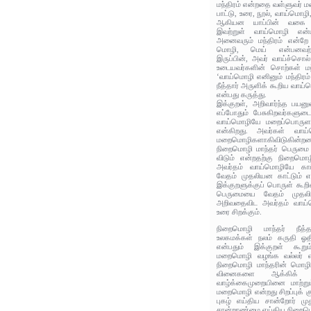
மந்திரம் என்றதை வள்ளுவர் 
பாட்டு, உரை, நூல், வாய்மொழி
ஆகியன யாப்பின் வகை என
இவற்றுள் வாய்மொழி என்
அனைவரும் மந்திரம் என்றே க
மொழி, மெய் என்பனவற்
இருப்பின், அவர் வாய்ச்சொல
உடையவர்களின் சொற்கள் மந
‘வாய்மொழி எனினும் மந்திரம் 
நீத்தார் அருளிக் கூறிய வாய
என்பது கருத்து.
இக்குறள், அறிவார்ந்த பயனு
எப்போதும் பேசுகிறவர்களு
வாய்மொழியே மறைப்பொருளாய்
என்கிறது. அவர்கள் வாய
மறைமொழிகளாகிவிடுகின்றன
நிறைமொழி மாந்தர் பெருமை 
விடும் என்றதற்கு நிறைமொ
அவர்தம் வாய்மொழியே காட்
வேதம் முதலியன காட்டும் 
இக்குறளுக்குப் பொருள் கூறி
பெருமையை வேதம் முதல
அறிவதைவிட அவர்தம் வாய்ம
உரை சிறக்கும்.
நிறைமொழி மாந்தர் நீத்த
உலகமக்கள் நலம் கருதி 
என்பதும் இக்குறள் கூறும
மறைமொழி வழங்க வல்லர் என
நிறைமொழி மாந்தரின் மொழி
வினைகளை ஆக்கிக் க
வாழ்க்கைமுறையினை மாற்று
மறைமொழி என்றது சிறப்புக் குற
புகழ் எய்திய சான்றோர் ம
சான்றாண்மை எய்திய நிறைமொழ