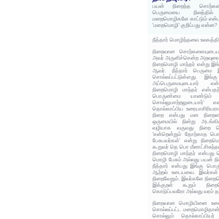
பயன் நிறைந்த சொற்களை
பெருமையை நிலத்தில
மறைமொழிகளே காட்டும் என்ப
'மறைமொழி' குறிப்பது என்ன?
நீத்தார் மொழிந்தவை உலகத்தி
நிறைவான சொற்களையுடைய 
அவர் அருளிச்சென்ற அறவுரை
நிறைமொழி மாந்தர் என்று இங்க
ஆவர். நீத்தார் பெருமை இ
சொல்லப்பட்டுள்ளது. இங்
அப்பெருமையுடையார் என்ற
நிறைமொழி மாந்தர் என்பதற
பொருண்மை யாண்டும் கு
சொல்லுமாற்றலுடையார்' 
தொல்காப்பிய உரையாசிரியரான
நிறை என்பது மன நிறையை
ஒருமையில் நின்று அடங்கி
வழியாக வருவது நிறை மொ
'என்றென்றும் தோற்காத ப
பேசுபவர்கள்' என்று நிறைமொ
கூறுவர் தெ பொ மீனாட்சிசுந்தர
நிறைமொழி மாந்தர் என்பது 
மொழி பேசும் அல்லது பயன் ந
நீத்தார் என்பது இங்கு பொ
ஆற்றல் உடையவை. இவர்கள
நிறைவேறும். இவர்களே நிறைம
இக்குறள் கூறும் நிறை
கொடுப்பவரோ அல்லது வரம் த
நிறைவான மொழியினை உடை
சொல்லப்பட்ட மறைமொழிதான் ம
சொல்லும் தொல்காப்பியர் 