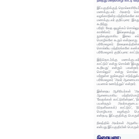
நிலத்து மறைமொழி காட்டி விடு
இப்பகுதிக்குத் தொல்லாசிரிய
மணக்குடவர்: அவராற் சொல்
வழங்காநின்ற மந்திரங்களே காட
மணக்குடவர் குறிப்புரை: இ
கூறிற்று.
பரிதி: வேத ஒழுக்கம் சொல்லு
காலிங்கர்: இவ்வுலகத்து
நூல்களுமாகிய இவை எல்லா
மொழிகளே கூறும் என்றவாறு.
பரிமேலழகர்: நிலவுலகத்த
சொல்லிய மந்திரங்களே கண்கூ
பரிமேலழகர் குறிப்புரை: காட்ட
இத்தொடர்க்கு மணக்குடவர
காட்டும்' என்று சொல்லி 'இ
கூறியது' என்றும் பகன்றார
சொல்லும்' என்று சொல்ல 
மற்றுள்ள நூல்களும் எடுத்துக
பரிமேலழகர் 'அவர் ஆணையாக
பயனால் உணர்த்தும்' என்றார்.
இன்றைய ஆசிரியர்கள் 'அவ
ஆணையாகிய மந்திரமொழிகள
'வேதங்கள் காட்டுகின்றன', '
பயன்றரும் அவர்களுட
(தெளிவாகக்) காட்டும்', '
மொழியாக வழங்கும் பொன
என்றபடி இப்பகுதிக்கு பொருள
நிலத்தில் அவர்கள் அருளி
என்பது இப்பகுதியின் பொருள்
நிறையுரை: