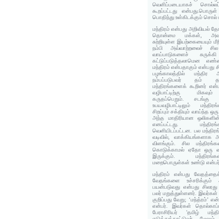
வெளிப்படையாகச் சொல்லப்
கூறப்பட்டது என்பது.பொருள்
பொதிந்து உள்கிடக்கும் சொல
மந்திரம் என்பது அறிவியல் த
தொன்மை மக்கள், அவர
சுற்றியுள்ள இயற்கையையும் ம
நம்பி அவ்வாற்றலைச் சில
வாய்பாடுகளைச் சுருக்க
கட்டுப்படுத்தலாமென எண்
மந்திரம் என்பதாகும் என்பது ச
பழங்காலத்தில் மந்திர ஆ
நம்பப்படுபவர் தம் 
மந்திரங்களைக் கூறினர் என்ப
வழிபாட்டிற்கு மிகவும
கருதப்பெறும். சடங்கு வ
உபயவழிபாட்டிலும் மந்திரங
சிறப்பும் சக்தியும் வாய்ந்த ஒ
அந்த மாதிரியான ஒலிகளின் 
எனப்பட்டது. மந்திர
வெளியிடப்பட்டன. பல மந்திரங
வடிவில், வாக்கியங்களாக 
விளங்கும். சில மந்திரங்க
கொடுக்காமல் ஏதோ ஒரு
இருக்கும். மந்திரங
மறைபொருள்கள் உண்டு என்பர்
மந்திரம் என்பது வேதத்தைக
வேதங்களை உச்சரிக்கும் ஆ
பயன்படுவது என்பது சிலரத
பலர் மறுத்துள்ளனர். இவர்கள்
குறிப்பது வேறு; ‘மந்த்ரம்’ 
என்பர். இவர்கள் தொல்காப்
பேராசிரியர் 'தமிழ் மந்த
எடுத்துக்காட்டுவர். மேலும