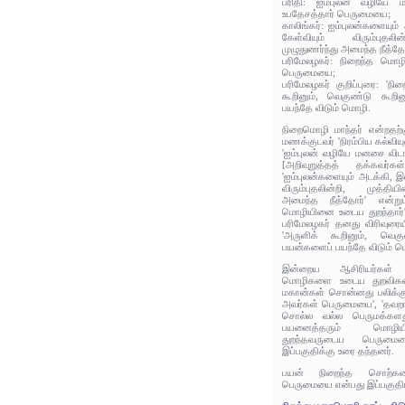
பரிதி: ஐம்புலன் வழியே 
உபதேசத்தார் பெருமையை;
காலிங்கர்: ஐம்புலன்களையும
கேள்வியும் விரும்புதலி
முழுதுணர்ந்து அமைந்த நீத்
பரிமேலழகர்: நிறைந்த மொழ
பெருமையை;
பரிமேலழகர் குறிப்புரை: 'ந
கூறினும், வெகுண்டு கூறி
பயந்தே விடும் மொழி.
நிறைமொழி மாந்தர் என்றதற்
மணக்குடவர் 'நிரம்பிய கல்வியு
'ஐம்புலன் வழியே மனசை விடா
[அறிவுறுத்தத் தக்கவர்கள
'ஐம்புலன்களையும் அடக்கி, 
விரும்புதலின்றி, முத்திய
அமைந்த நீத்தோர்' என்றும
மொழியினை உடைய துறந்தார்' 
பரிமேலழகர் தனது விரிவுரை
'அருளிக் கூறினும், வெகு
பயன்களைப் பயந்தே விடும் ம
இன்றைய ஆசிரியர்கள் 
மொழிகளை உடைய துறவிகளி
மகான்கள் சொன்னது பலிக்கு
அவர்கள் பெருமையை', 'தவறா
சொல்ல வல்ல பெருமக்களத
பயனைத்தரும் மொழிய
துறந்தவருடைய பெருமை
இப்பகுதிக்கு உரை தந்தனர்.
பயன் நிறைந்த சொற்களை
பெருமையை என்பது இப்பகுதி