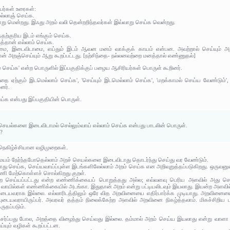
யர்கள் உரைகள்:
ல்லாஞ் செய்க.
ோறு மென்றது. இஃது அறம் வலி தென்றறிந்தவர்கள் இவ்வாறு செய்க வென்றது.
்தற்குரிய இடம் எங்கும் செய்க.
த்தான் எல்லாம் செய்க.
வாமை, இடைவிடாமை, எய்தும் இடம் ஆவன மனம் வாக்குக் காயம் என்பன. அவற்றால் செய்யும் அ
 அறஞ்செய்யும் ஆறு கூறப்பட்டது. [நற்சிந்தை- நல்லனவற்றை மனத்தால் எண்ணுதல்]
 செய்க' என்ற பொருளில் இப்பகுதிக்குப் பழைய ஆசிரியர்கள் பொருள் கூறினர்.
ை ஏற்கும் இடமெல்லாம் செய்க', 'செய்யும் இடமெல்லாம் செய்க', 'மறக்காமல் செய்ய வேண்டும்',
னர்.
ய்க என்பது இப்பகுதியின் பொருள்.
ெயல்களை இடைவிடாமல் செல்லும்வாய் எல்லாம் செய்க என்பது பாடலின் பொருள்.
ன?
 நெகிழ்ச்சியான வழிமுறைகள்.
 சமயம் நேர்ந்தபோதெல்லாம் அறச் செயல்களை இடைவிடாது தொடர்ந்து செய்து வர வேண்டும்.
து செய்க, செய்யவாய்ப்புள்ள இடங்களிலேல்லாம் அறம் செய்க என அறிவுறுத்தப்படுகிறது. ஒருவனு
ி மேற்கொள்ளச் சொல்கிறது குறள்.
 செய்யப்பட்டது என்ற எண்ணிக்கையப் பொறுத்தது அல்ல; எவ்வளவு பெரிய அளவில் அது செய
 வாயில்கள் எண்ணிக்கையில் அடங்கா. இதுதான் அறம் என்று பட்டியலிடவும் இயலாது. இயன்ற அளவில
புடையவராக இல்லை. எல்லாரிடத்திலும் ஒரே வித அறவினையை எதிர்பார்க்க முடியாது. அறவினையைச
்ப்புடையவராயிருப்பர். அவரவர் தத்தம் நிலைக்கேற்ற அளவில் அறவினை நிகழ்த்தலாம். மிகச்சிறி
ருதப்படும்.
 சேர்ப்பது போல, அறத்தை விழைந்து செய்வது இல்லை. தம்மால் அறம் செய்ய இயலாது என்று வாளா 
்யும் வழிகள் கூறப்பட்டன.