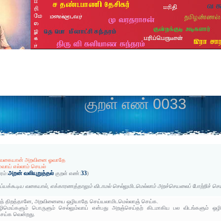
குறள் எண் 0033
ம் வகையான் அறவினை ஓவாதே
்வாய் எல்லாம் செயல்
அறன் வலியுறுத்தல்
33
ரம்:
குறள் எண்:
)
்யக்கூடிய வகையால், எக்காரணத்தாலும் விடாமல் செல்லுமிடமெல்லாம் அறச்செயலைப் போற்றிச் செய
ுந் திறத்தானே, அறவினையை ஒழியாதே செய்யலாமிடமெல்லாஞ் செய்க.
ிமெய்களும் பொருளும் செல்லும்வாய் என்பது அறஞ்செய்தற் கிடமாகிய பல விடங்களும் ஒ
செய்க வென்றது.