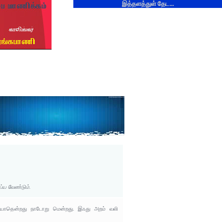
இத்தளத்துள் தேட...
்ய வேண்டும்.
ழியாதென்றது நாடோறு மென்றது. இஃது அறம் வலி