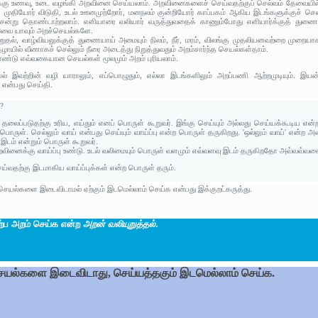
்க்கு உணவு, உடை வழங்கி அறவினை செய்யலாம். அறவினைகளைச் செய்வதற்குப் செல்வம் தேவையில
ம், முதியோர் விடுதி, உடல் ஊனமுற்றோர், மனநலம் குன்றியோர் காப்பகம் ஆகிய இடங்களுக்குச் செ
சென்று தொண்டாற்றலாம். எளியாரை வலியார்‌ வருத்துவதைக் காணும்போது எளியார்க்குத்‌ துணை ச
 இவை யாவும் அறச்செயல்களே.
ேணுதல், வாழ்வியலுக்குத் துணையாய் அமையும் நிலம், நீர், மரம், விலங்கு முதலியனவற்றை முறைய
ழாயில் வீணாகச் செல்லும் நீரை அடைத்து நிறுத்துவதும் அறம்சார்ந்த செயல்கள்தாம்.
டு எவ்வகையான செயல்கள் மூலமும் அறம் புரியலாம்.
ெயல் இவற்றின் வழி யாராலும், எப்பொழுதும், எல்லா இடங்களிலும் அறப்பணி ஆற்றமுடியும். 
என்பது செய்தி.
ன?
், தலைப்படுதற்கு உரிய, எய்தும் எனப் பொருள் கூறுவர். இங்கு செய்யும் அல்லது செய்யக்கூடிய எ
 பொருள். செல்லும் வாய் என்பது செய்யும் வாய்ப்பு என்ற பொருள் தருகிறது. 'ஒல்லும் வாய்' என்ற
 இடம் என்றும் பொருள் கூறுவர்.
றவினைக்கு வாய்ப்பு உண்டு. உடல் வலிமையும் பொருள் வளமும் எவ்வளவு இடம் தருகிறதோ அவ்வவ்வகையில
ய்வதற்கு இடமாகிய வாய்ப்புக்கள் என்ற பொருள் தரும்.
யல்களை இடைவிடாமல் ஏற்கும் இடமெல்லாம் செய்க என்பது இக்குறட்கருத்து.
ற்ப அறம் செய்க என்ற
அறன் வலியுறுத்தல்
.
யல்களை இடைவிடாது, செய்யத்தகும் இடமெல்லாம் செய்க.