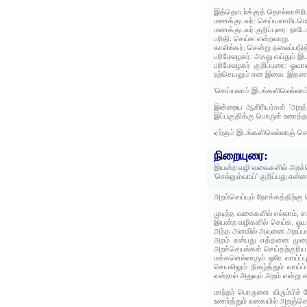
இத்தொடர்க்குத் தொல்லாசிரி
மணக்குடவர்: செய்யலாமிடமெ
மணக்குடவர் குறிப்புரை: நாட
பரிதி: செய்க என்றவாறு.
காலிங்கர்: சென்று தலைப்படுத
பரிமேலழகர்: அஃது எய்தும் இட
பரிமேலழகர் குறிப்புரை: ஓ
நற்செயலும் என இவை. இதனான்
'செய்யலாம் இடங்களிலெல்லாம்
இன்றைய ஆசிரியர்கள் 'அறத்த
இப்பகுதிக்கு பொருள் உரைத்த
ஏற்கும் இடங்களிலெல்லாஞ் செ
நிறையுரை:
இயன்ற வழி வகைகளில் அறச்ச
'செல்லும்வாய்' குறிப்பது என்
அறம்செய்யும் நோக்கத்திற்கு
முடிந்த வகைகளில் எல்லாம்,
இயன்ற வழிகளில் செய்க, ஓயா
அந்த அளவில் அவனை அறப்பண
அறம் என்பது எத்தனை முறை
அறச்செயல்கள் செய்தற்குரிய
மக்களெல்லாரும் ஒரே வாய்ப்
செயலிலும் நிகழ்த்தும் வாய
என்றால் அதுவும் அறம் என்று க
மாந்தர் பொருளை விரும்பிச்
உணர்த்தும் வகையில் அறஞ்செய