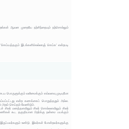
றங்கள் ஆவன முறையே நற்சிந்தையும் நற்சொல்லும்
 'செய்யத்தகும் இடங்களிலெல்லாஞ் செய்க' என்றபடி
டைய பொருளுக்கும் வலிமைக்கும் எவ்வளவு முடியுமோ
்யப்பட்டது என்ற கணக்கைப் பொறுத்ததும் அல்ல.
் அறம் செய்தல் வேண்டும்.
் சிலர் மனத்தளவிலும் சிலர் சொல்லளவிலும் சிலர்
ய பணிகள் கூட தகுதியான பிறர்க்கு நன்மை பயக்கும்
இருப்பவர்களும் உண்டு. இவர்கள் போன்றவர்களுக்கு