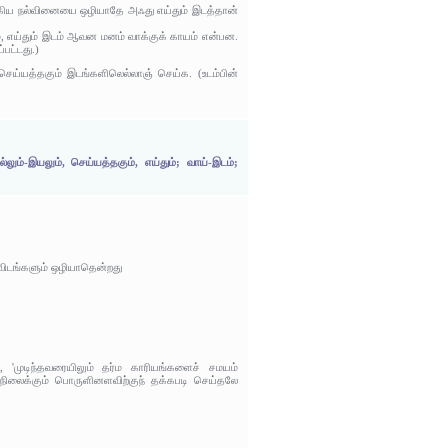
ஆகிய நல்வினையை ஒழியாதே அஃது எய்தும் இடத்தான்
ை, எய்தும் இடம் ஆவன மனம் வாக்குக் காயம் என்பன.
பட்டது.)
ய்யத்தகும் இடங்களிலெல்லாஞ் செய்க. (உடம்பின்
ம்-இயலும், செய்யத்தகும், எய்தும்; வாய்-இடம்;
விடங்களும் ஒழியாதென்றது
'முடிந்தவரையிலும் தர்ம காரியங்களைச் சமயம்
நிலைக்கும் பொருளினளவிற்குந் தக்கபடி செய்தலே