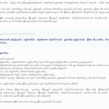
கையான் - தத்தமக்கு இயலுந்திறத்தான் அறவினை ஓவாதே செல்லும்வாய் எல்லாம் செயல் - அறம் 
ம் பொருள் அளவிற்கு ஏற்பவும், துறவறம் யாக்கை நிலைக்கு ஏற்பவும் செய்தல், ஓவாமை, இடைவிடாம
 ஆவன முறையே நற்சிந்தையும் நற்சொல்லும் நற்செயலும் என இவை. இதனான் அறஞ்செய்யும் ஆறு கூறப்
உரை:
யாவருந் தத்தமக்கு இயலும் அளவாக இயலும் நெறியிலே, அறச்செய்கையைக் கைவிடாமல் செ
ுந் தக்கபடி செய்தலே இயலும்வகை செய்தலென்பது.)
லும்வாய் எல்லாம் அறவினை செயல்.
வகையான்-திறத்தால், வழிகளில்; அறவினை-அறச்செயல்; ஓவாதே-ஒழியாமல், இடைவிடாமலே; செல்லு
செய்க.
 ஓவாதே:
ர்கள் உரைகள்:
ிறத்தானே, அறவினையை ஒழியாதே; [தமக்கியலுந் திறத்தானே- தம்மால் முடிந்தவரை]
லுந்திறமென்பது மனமொழிமெய்களும் பொருளும் செல்லும்வாய் என்பது அறஞ்செய்தற் கிடமாகிய பல 
ாதிகளால் தருமத்தை; [மனவாதிகளால்-மனம் முதலியவற்றால்]
றுபாட்டால் அறமாகிய வினையினை ஒழியாதே;
லுந்திறத்தான் அறம் ஆகிய நல்வினையை ஒழியாதே;
ந்திறம் ஆவது - இல்லறம் பொருள் அளவிற்கு ஏற்பவும், துறவறம் யாக்கை நிலைக்கு ஏற்பவும் செய்தல்.
 ஒழியாதே' என்று இப்பகுதிக்குப் பழம் ஆசிரியர்கள் பொருள் கூறினர்.
ன்ற அளவு இடைவிடாது', 'தமக்கு இயலும் வகையில் அறச்செயல்களை இடையீடு இல்லாமல்', 
ருந் தத்தமக்கு இயலும் அளவாக இயலும் நெறியிலே, அறச்செய்கையைக் கைவிடாமல் (உடம்பின் 
, என்ற பொருளில் இப்பகுதிக்கு உரை தந்தனர்.
ெயல்களை இடைவிடாமல் என்பது இப்பகுதியின் பொருள்.