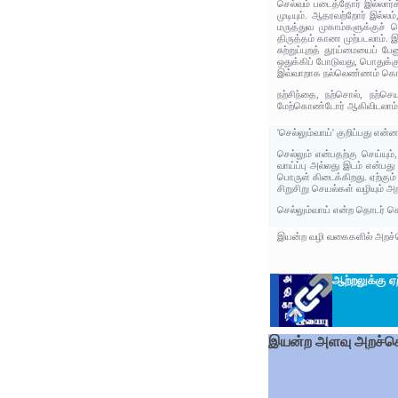
செல்வம் படைத்தோர் இல்லார
முடியும். ஆதரவற்றோர் இல்ல
மருத்துவ முகாம்களுக்குச் 
திருத்தம் காண முற்படலாம்.
சுற்றுப்புறத் தூய்மையைப் ப
ஒதுக்கிப் போடுவது, பொதுக்கு
இவ்வாறாக நல்லெண்ணம் கொண்
நற்சிந்தை, நற்சொல், நற்ச
மேற்கொண்டோர் ஆகிவிடலாம் 
'செல்லும்வாய்' குறிப்பது என்
செல்லும் என்பதற்கு செய்யும
வாய்ப்பு அல்லது இடம் என்பது
பொருள் கிடைக்கிறது. ஏற்கும்
சிறுசிறு செயல்கள் வழியும் அ
செல்லும்வாய் என்ற தொடர் செ
இயன்ற வழி வகைகளில் அறச்செ
ஆற்றலுக்கு ஏ
இயன்ற அளவு அறச்செ