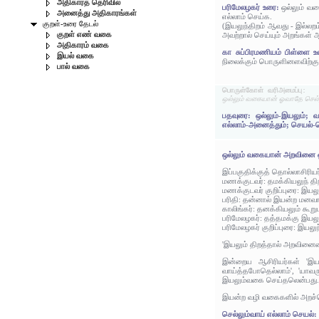
அதிகாரத் தெரிவில்
பரிமேலழகர் உரை:
ஒல்லும் வ
அனைத்து அதிகாரங்கள்
எல்லாம் செய்க.
குறள்-உரை தேடல்
(இயலுந்திறம் ஆவது - இல்லற
குறள் எண் வகை
அவற்றால் செய்யும் அறங்கள்
அதிகாரம் வகை
கா சுப்பிரமணியம் பிள்ளை 
இயல் வகை
நிலைக்கும் பொருளினளவிற்க
பால் வகை
பொருள்கோள் வரிஅமைப்பு:
ஒல்லும் வகையான் ஓவாதே செல்
பதவுரை: ஒல்லும்-இயலும்; 
எல்லாம்-அனைத்தும்; செயல்-
ஒல்லும் வகையான் அறவினை
இப்பகுதிக்குத் தொல்லாசிரிய
மணக்குடவர்: தமக்கியலுந் த
மணக்குடவர் குறிப்புரை: இய
பரிதி: தன்னால் இயன்ற மனவ
காலிங்கர்: தனக்கியலும் கூ
பரிமேலழகர்: தத்தமக்கு இய
பரிமேலழகர் குறிப்புரை: இயலு
'இயலும் திறத்தால் அறவினையை
இன்றைய ஆசிரியர்கள் 'இய
வாய்த்தபோதெல்லாம்', 'யாவ
இயலும்வகை செய்தலென்பது.)'
இயன்ற வழி வகைகளில் அறச்ச
செல்லும்வாய் எல்லாம் செயல்: