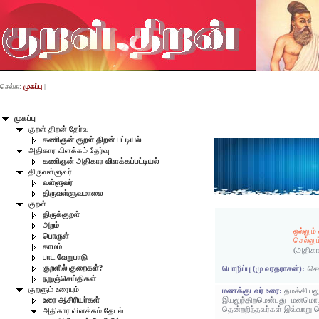
செல்க:
முகப்பு
|
முகப்பு
குறள் திறன் தேர்வு
கணிஞன் குறள் திறன் பட்டியல்
அதிகார விளக்கம் தேர்வு
கணிஞன் அதிகார விளக்கப்பட்டியல்
திருவள்ளுவர்
வள்ளுவர்
திருவள்ளுவமாலை
குறள்
திருக்குறள்
அறம்
ஒல்லு
பொருள்
செல்லும
காமம்
(அதிகா
பாட வேறுபாடு
குறளில் குறைகள்?
பொழிப்பு (மு வரதராசன்):
செய
நறுஞ்செய்திகள்
குறளும் உரையும்
மணக்குடவர் உரை:
தமக்கியல
இயலுந்திறமென்பது மனமொழ
உரை ஆசிரியர்கள்
தென்றறிந்தவர்கள் இவ்வாறு 
அதிகார விளக்கம் தேடல்