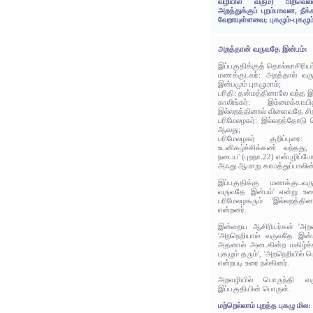
வழியில் வரும்) பிறவெல்ல
அறத்துக்குப் புறம்பாவன, நீக
வேறாயுள்ளவை; புகழும்-புகழு
அறத்தான் வருவதே இன்பம்:
இப்பகுதிக்குத் தொல்லாசிரிய
மணக்குடவர்: அறத்தால் வ
இன்பமும் புகழுமாம்;
பரிதி: தன்மத்தினாலே வந்த 
காலிங்கர்: இம்மைக்காயி
இல்லறத்தினால் விளைவதே சி
பரிமேலழகர்: இல்லறத்தோடு 
ஆவது;
பரிமேலழகர் குறிப்புரை
உடனிகழ்ச்சிக்கண் வந்தது
நடைய' (புறநா.22) என்புழிப்போ
அஃது ஆமாறு காமத்துப்பாலின
இப்பகுதிக்கு மணக்குடவரு
வருவதே இன்பம்' என்று உரை
பரிமேலழகரும் 'இல்லறத்த
என்றனர்.
இன்றைய ஆசிரியர்கள் 'அறவ
'அறநெறியால் வருவதே இன்ப
அதனால் அடைகின்ற மகிழ்ச்ச
புகழும் தரும்', 'அறநெறியில
என்றபடி உரை நல்கினர்.
அறவழியில் பொருந்தி வ
இப்பகுதியின் பொருள்.
மற்றெல்லாம் புறத்த புகழு மில: