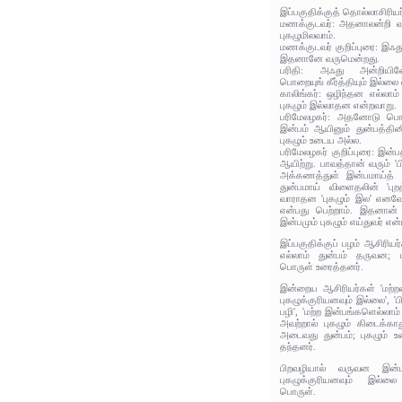
இப்பகுதிக்குத் தொல்லாசிரிய
மணக்குடவர்: அதனாலன்றி வர
புகழுமிலவாம்.
மணக்குடவர் குறிப்புரை: இஃது
இதனானே வருமென்றது.
பரிதி: அஃது அன்றியில
பொறையுங் கீர்த்தியும் இல்லை
காலிங்கர்: ஒழிந்தன எல்லாம்
புகழும் இல்லாதன என்றவாறு.
பரிமேலழகர்: அதனோடு பொர
இன்பம் ஆயினும் துன்பத்தின
புகழும் உடைய அல்ல.
பரிமேலழகர் குறிப்புரை: இன்ப
ஆயிற்று. பாவத்தான் வரும் '
அக்கணத்துள் இன்பமாய்த் 
துன்பமாய் விளைதலின் 'புற
வாராதன 'புகழும் இல' எனவே,
என்பது பெற்றாம். இதனான
இன்பமும் புகழும் எய்துவர் என்
இப்பகுதிக்குப் பழம் ஆசிரிய
எல்லாம் துன்பம் தருவன; 
பொருள் உரைத்தனர்.
இன்றைய ஆசிரியர்கள் 'மற்ற
புகழுக்குரியனவும் இல்லை', '
பழி', 'மற்ற இன்பங்களெல்லாம்
அவற்றால் புகழும் கிடைக்காத
அடைவது துன்பம்; புகழும் 
தந்தனர்.
பிறவழியால் வருவன இன்பத
புகழுக்குரியனவும் இல்ல
பொருள்.