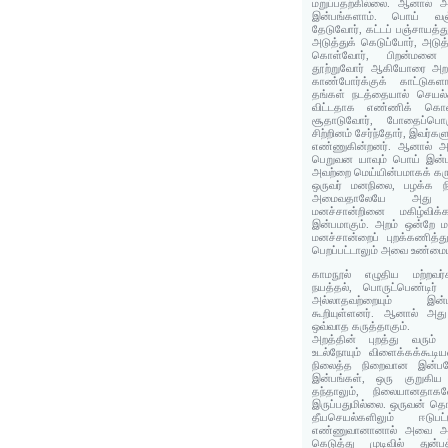
மறுப்பதற்கில்லை. ஆனால் அ
இன்பங்களாம். பொய் வஞ
தேடுவோர், கட்டப் பஞ்சாயத்த
அடுத்துக் கெடுப்போர், அட
கொள்வோர், பிறன்மனை 
தூற்றுவோர் ஆகியோரை அறம
காண்போர்க்குக் காட்டுகள
தங்கள் நடத்தையால் செயல்க
விட்டதாக எண்ணிக் கொள்
சூதாடுவோர், போதைப்பொருட
சிற்றினம் சேர்ந்தோர், இவர்கள
எண்ணுகின்றனர். ஆனால் அற
பெறுவன யாவும் பொய் இன்ப
அவற்றை மெய்யின்பமாகக் கர
ஒருவர் மனநிலை, பழக்க நி
அமைவதாலேயே அது இ
மனச்சான்றினை மகிழ்விக
இன்பமாகும். அறம் ஒன்றே மன
மனச்சான்றைப் புறக்கணித்
பெறப்பட்டாலும் அவை உண்ம
காமநூல் எழுதிய மற்றவர்
நயத்தல், பொருட்பெண்டிர
அல்லாதவற்றையும் இன்
கூறியுள்ளனர். ஆனால் அது 
ஒவ்வாத கருத்தாகும்.
அறத்தின் புறத்து வரும் த
உடல்நோயும் விளைக்கக்கூடி
நிலைத்த நிறைவான இன்பமே
இன்பங்கள், ஒரு குறுகிய 
தந்தாலும், நிலையானத
இருப்பதுமில்லை. ஒருவன் தொட
தீயசெயல்களிலும் ஈடுப
எண்ணுவானானால் அவை 
கெடுத்து முடிவில் துன்