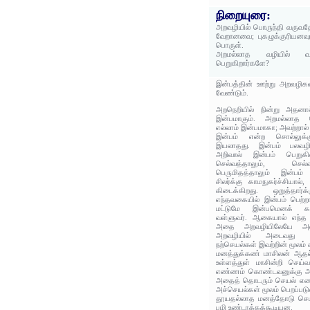
நிறையுரை:
அறவழியில் பொருந்தி வருவதே
வேறானவை; புகழுக்குரியனவு
பொருள்.
அறமல்லாத வழியில் வந்
பெறுகிறார்களே?
இன்பத்தின் ஊற்று அறவழிக
வேண்டும்.
அறநெறியில் நின்று அதனால்
இன்பமாகும். அறமல்லாத
எல்லாம் இன்பமாகா; அவற்றால் ந
இன்பம் என்ற சொல்லுக்
இயலாதது. இன்பம் பலவழிக
அறிவால் இன்பம் பெறுகின
செல்வத்தாலும், செல்
பெருமிதத்தாலும் இன்பம் 
சிலர்க்கு காமநுகர்ச்சியால்
கிடைக்கிறது. ஒறுத்தார்
எந்தவகையில் இன்பம் பெற்
மட்டுமே இன்பமெனக் கரு
வள்ளுவர். ஆகையால் எந்த 
அதை அறவழியிலேயே அட
அறவழியில் அடைவது என
நற்செயல்கள் இவற்றின் மூலம் 
மனத்துக்கண் மாசிலன் ஆதல்
உள்ளத்துள் மாசின்றி செய
எண்ணம் கொண்டவனுக்கு அதன
அதைத் தொடரும் செயல் என 
அச்செயல்கள் மூலம் பெறப்பட
தூயதல்லாத மனத்தோடு செய
பழி உண்டாக்கக்கூடியன.