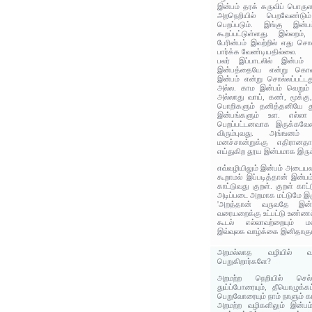
இன்பம் தரக் கருவிப் பொருள
அறநெறியில் பெறவேண்டு
பெறப்படும். இங்கு இன்ப
கூறப்பட்டுள்ளது. இல்லறம்,
பேரின்பம் இவற்றில் எது சொல்
பார்க்க வேண்டியதில்லை.
பலர் இப்பாடலில் இன்பம் 
இன்பத்தையே என்று கொண
இன்பம் என்று சொல்லப்பட்ட
அல்ல. காம இன்பம் வெறும் 
அல்லாது வாய், கண், மூக்கு
பொறிகளும் தனித்தனியே துய
இன்பங்களும் உள. எல்லா 
பெறப்பட்டனவாக இருக்கவேண
விரும்புவது. அங்ஙனம் த
மனச்சான்றுக்கு எதிரானத
எய்துகிற தூய இன்பமாக இருக்
எவ்வழியிலும் இன்பம் அடைய
கூறாமல் இப்படித்தான் இன்பம
காட்டுவது குறள். குறள் காட
அடிப்படை அறமாக மட்டுமே இர
'அறத்தான் வருவதே இன்
வரையறைக்கு உட்பட்டு உண்ணல
கூடல் எல்லாவற்றையும் ம
இவ்வுலக வாழ்க்கை இனிதாகும
அறமல்லாத வழியில் வந்
பெறுகிறார்களே?
அறமற்ற நெறியில் செல்
துய்ப்போரையும், தீயொழுக்க
பெறுவோரையும் நாம் நாளும் 
அறமற்ற வழிகளிலும் இன்பம