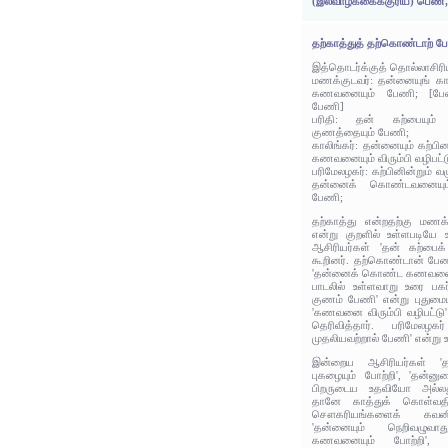
(இல்வாழ்க்கைக்குரிய) பெண்
தற்காத்துத் தற்கொண்டாற் ப
இத்தொடர்க்குத் தொல்லாசிரி
மணக்குடவர்: தன்னையுங் க
கணவனையும் பேணி; [பேணி
பேணி]
பரிதி: தன் கற்பையும் 
குணத்தையும் பேணி;
காலிங்கர்: தன்னையும் கற்பின
கணவனையும் விரும்பி வழிபட்ட
பரிமேலழகர்: கற்பினின்றும் 
தன்னைக் கொண்டவனையும் 
பேணி;
தற்காத்து என்றதற்கு மணக
என்று குறளில் உள்ளபடியே 
ஆசிரியர்கள் 'தன் கற்பைக
கூறினர். தற்கொண்டான் பேண
'தன்னைக் கொண்ட கணவனைப் 
பாடலில் உள்ளவாறு உரை பகர
குணம் பேணி' என்று புதுமைய
'கணவனை விரும்பி வழிபட்டு' 
தெரிவித்தார். பரிமேலழ
முதலியவற்றால் பேணி' என்று 
இன்றைய ஆசிரியர்கள் '
புகழையும் போற்றி', 'தன்
பிறருடைய உதவியோ அல்லத
தானே காத்துக் கொள்வத
சௌகரியங்களைக் கவனித்
'தன்னையும் நெறிவழுவா
கணவனையும் போற்றி', 'க