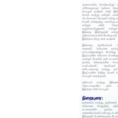
'தகைசான்ற சொற்காத்து' எ
பரிமேலழகரும் 'நன்மை அடைந
பொருள் கூறினர். பரிதி 'இ
சொல் காத்து' என்றார். காலி
அடக்கமாகப் பேசுதல்' என்று 
பெண் என்றதற்கு மணக்குடவர
என்றும் பரிதி 'அசை
வாழ்க்கைத்துணை' என்றும்
இல்லாத இற்கிழத்தி' என்ற
நற்செய்கைகளில் சோர்வுபாடு 
இத்தொடர்க்கு உரை கூறினர்.
இன்றைய ஆசிரியர்கள் 'சு
மனைவி', 'கல்யாண வாக்கு
காப்பாற்றுவதிலும் சோர்ந்த
இருப்பவளே சரியான பெண்ஜாதி'
புகழைப் பேணித் தன் கடமைக
தளர்வு மில்லாதவளே பெண் 
கூறப்படுவள்', 'தனக்கு
உண்டாகுமாறு காத்து, த
இருப்பவளே சிறந்த பெண் (
பொருள் உரைத்தனர்.
நற்பெயர் காத்து, இல்ல
அடையாதவளே நல்ல மன
இத்தொடரின் பொருள்.
நிறையுரை:
தன்னைக் காத்து, தன்னைக
அக்கறை செலுத்தி, நற்ப
கடமைகளில் தளர்வு
மனைவியாவாள் என்பது பாடலி
இக்குறள் பெண்ணடிமை பேசு