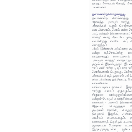
தானும் அன்புடன் போற்றி அ
மனையாள்.
தகைசான்ற சொற்காத்து:
தகைசான்ற சொல்காத்து
அமைந்த புகழைக் காத்து
மற்றவர்கள் கூறும் சொற்க
என அமையும். சொல் என்ற சொ
புகழ் என்றும் இருவகையாகப் 
சான்ற' என்ற அடையே புகழ
வைக்கிறது. எனவே புகழ் அ
பொருத்தம்.
பரிதி 'இன்னாள் பதிவிரதை என
என்று இத்தொடர்க்கு உர
காத்தலாலும் கணவனைக் க
புகழைக் காத்து' என்றவாறும் 
குடும்பம் இரண்டிற்கும் இய
காப்பவள்' என்றபடியும் உரை உள
சொற்களைப் பெறுவது, பெற்ற
மற்றவர்கள் பழி தூறாமல் பார்
உள்ளடக்கியது இத்தொடர். சொ
வாய்ச்சொல் அடக்
வாய்மையுடையதாகவும் இரு
காத்து எனவும் ஒருவருக
திருமண வாக்குறுதியினைக
என்றும் பொருள் காண்கின்றன
கணவன் - மனைவி இருவருள் ஒ
அதனைப் பொறுத்துக் கொள
குடிநலன் நோக்கி, பொறுத்து
நிகழாமல் இருக்க, அன்பால்
அவர்தம் கடமையாகும். த
கணவனைத் திருத்தும் கடமை
குறையைப் போக்கும் கடம
'இருவருக்குமுள்ள நற்பெ