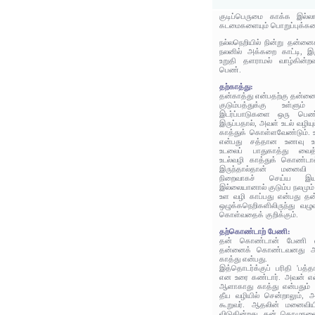
குடிப்பெருமை காக்க இல்
கடமைகளையும் பொறுப்புக்களைய
நல்லநெறியில் நின்று தன்ன
நலனில் அக்கறை காட்டி, இர
உறுதி தளராமல் வாழ்கின்ற
பெண்.
தற்காத்து:
தன்காத்து என்பதற்கு தன்னை
குடும்பத்துக்கு உள்ளு
இடர்ப்பாடுகளை ஒரு பெண
இருப்பதால், அவள் உடல் வழியு
காத்துக் கொள்ளவேண்டும். 
என்பது சத்தான உணவு உட
உடலைப் பாதுகாத்து வைத்
உடல்வழி காத்துக் கொண்டா
இருந்தால்தான் மனைவ
நிறைவாகச் செய்ய இ
இல்லையானால் குடும்ப நலமும
உள வழி காப்பது என்பது தன
ஒழுக்கநெறிகளிலிருந்து வழ
கொள்வதைக் குறிக்கும்.
தற்கொண்டாற் பேணி:
தன் கொண்டான் பேணி என
தன்னைக் கொண்டவனது 
காத்து என்பது.
இத்தொடர்க்குப் பரிதி 'பத
என உரை கண்டார். அவன் எவ்
ஆளாகாது காத்து என்பதும்
தீய வழியில் சென்றாலும், 
கூறுவர். ஆதலின் மனைவிய
விடுகின்றது. தன் கொழுந