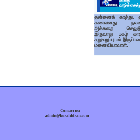
உள்ளது 
வாழ்க்கைத்
தன்னைக் காத்து, 
கணவனது நலனி
அக்கறை செலுத்
இருவரது புகழ் காத
சுறுசுறுப்புடன் இருப்
மனைவியாவாள்.
Contact us:
admin@kuralthiran.com