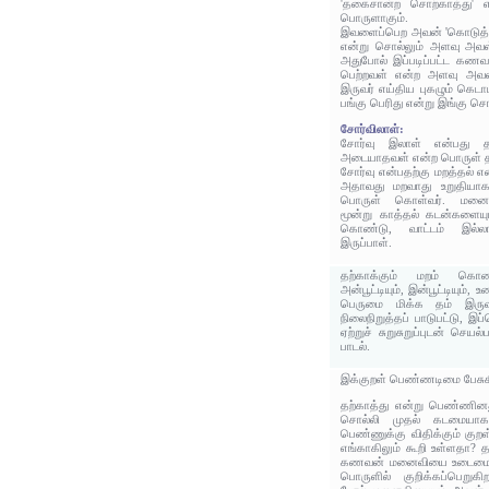
'தகைசான்ற சொற்காத்து' எ
பொருளாகும்.
இவளைப்பெற அவன் 'கொடுத்து
என்று சொல்லும் அளவு அவள் 
அதுபோல் இப்படிப்பட்ட க
பெற்றவள் என்ற அளவு அவ
இருவர் எய்திய புகழும் கெட
பங்கு பெரிது என்று இங்கு சொ
சோர்விலாள்:
சோர்வு இலாள் என்பது தள
அடையாதவள் என்ற பொருள் த
சோர்வு என்பதற்கு மறத்தல் என
அதாவது மறவாது உறுதியாகப்
பொருள் கொள்வர். மனை
மூன்று காத்தல் கடன்களையும
கொண்டு, வாட்டம் இல்லாமல
இருப்பாள்.
தற்காக்கும் மறம் கொண
அன்பூட்டியும், இன்பூட்டியும், 
பெருமை மிக்க தம் இருவ
நிலைநிறுத்தப் பாடுபட்டு, இப
ஏற்றுச் சுறுசுறுப்புடன் செ
பாடல்.
இக்குறள் பெண்ணடிமை பேசு
தற்காத்து என்று பெண்ணினத
சொல்லி முதல் கடமையாக 
பெண்ணுக்கு விதிக்கும் கு
எங்காகிலும் கூறி உள்ளதா?
கணவன் மனைவியை உடைமைய
பொருளில் குறிக்கப்பெறுகி