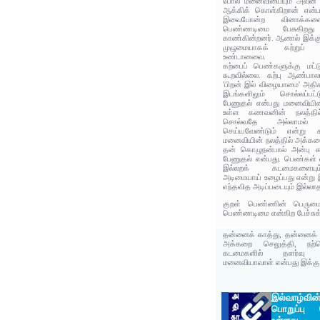
போல் மனைவியையும் அவன் 
ஆக்கிக் கொள்கிறான் என்
இவைபோன்ற வினாக்களை
பெண்ணடிமை பேசுகிறத
காண்கின்றனர். ஆனால் இக்கு
முழுமையாகக் கற்றுப் ப
உண்டானவை.
கற்பைப் பெண்களுக்கு மட்டும
கூறவில்லை. கற்பு ஆண்பாலா
'பிறன் இல் விழையாமை' அதிகா
இடங்களிலும் சொல்லப்பட
பேணுதல் என்பது மனைவியின
உள்ள கணவனின் நலத்தில்
சொல்வதே அல்லாமல்
செய்யவேண்டும் என்று க
மனைவியின் நலத்தில் அக்க
தன் கொழுநன்பால் அன்பு
பேணுதல் என்பது. பெண்கள் விர
இல்லறக் கடமைகளையும்
அடிமையாய் உழைப்பது என்று 
எந்தவித அடிப்படையும் இல்லா
குறள் பெண்ணின் பெருமை 
பெண்ணடிமை என்கிற பேச்சுக்
தன்னைக் காத்து, தன்னைக
அக்கறை செலுத்தி, நற்ப
கடமைகளில் தளர்வு
மனைவியாவாள் என்பது இக்குற
இல்வாழ்வி
பொறுப்பு 