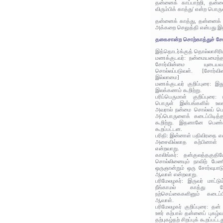
தன்னைக் காப்பாற்றி, 
விரும்பிக் காத்து' என்ற பொரு
தன்னைக் காத்து, தன்னைக
அக்கறை செலுத்தி என்பது இ
தகைசான்ற சொற்காத்துச் சோ
இத்தொடர்க்குத் தொல்லாசிரி
மணக்குடவர்: நன்மையமைந்த 
சோர்வின்மை யுடை
சொல்லப்படுவள். [சோர்வின
இல்லாமை]
மணக்குடவர் குறிப்புரை: இ
இலக்கணம் கூறிற்று.
பரிப்பெருமாள் குறிப்புரை
பொருள் இன்பங்களில் உலக
அவரால் நன்மை சொல்லப் பெ
அப்பொருளைக் கடைப்பிடித்த
கூறிற்று. இதனானே பெண்
கூறப்பட்டன.
பரிதி: இன்னாள் பதிவிரதை என
அசைவில்லாத கற்பினாள் 
என்றவாறு.
காலிங்கர்: தன்குலத்தகு
சொல்லினையும் நாவிற் பேணி
ஒருஞான்றும் ஒரு சோர்வுபா
ஆவாள் என்றவாறு.
பரிமேலழகர்: இருவர் மாட்ட
நீங்காமல் காத்து ம
நற்செய்கைகளினும் கடை
ஆவாள்.
பரிமேலழகர் குறிப்புரை: தன் 
ஊர் கற்பால் தன்னைப் புகழ்
தற்புகழ்தற் சிறப்புக் கூறப்பட்டத