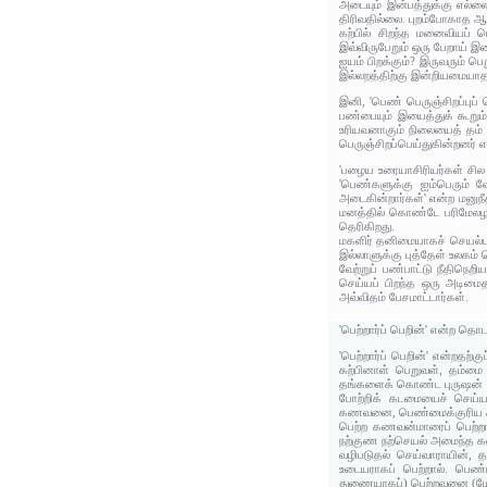
அடையும் இன்பத்துக்கு எல்ல
திரிவதில்லை. புறம்போகாத ஆ
கற்பில் சிறந்த மனைவியப்
இவ்விருபேறும் ஒரு பேறாய் இ
ஐயம் பிறக்கும்? இருவரும் ப
இல்லறத்திற்கு இன்றியமையாத
இனி, 'பெண் பெருஞ்சிறப்ப
பண்பையும் இயைத்துக் கூறு
உரியவனாகும் நிலையைத் தம்
பெருஞ்சிறப்பெய்துகின்றனர் 
'பழைய உரையாசிரியர்கள் சில
'பெண்களுக்கு ஐம்பெரும் 
அடைகின்றார்கள்' என்ற மனுந
மனத்தில் கொண்டே பரிமேலழக
தெரிகிறது.
மகளிர் தனிமையாகச் செயல்பு
இல்லாளுக்கு புத்தேள் உலகம் 
வேற்றுப் பண்பாட்டு நீதிநெ
செய்யப் பிறந்த ஒரு அடிமை
அவ்விதம் பேசமாட்டார்கள்.
'பெற்றார்ப் பெறின்' என்ற தொட
'பெற்றார்ப் பெறின்' என்றத
கற்பினாள் பெறுவள், தம்ம
தங்களைக் கொண்ட புருஷன் 
போற்றிக் கடமையைச் செய்ய
கணவனை, பெண்மைக்குரிய சிற
பெற்ற கணவன்மாரைப் பெற்ற
நற்குண நற்செயல் அமைந்த க
வழிபடுதல் செய்வாராயின்,
உடையராகப் பெற்றால். பெ
துணையாகப்) பெற்றவனை (மேற