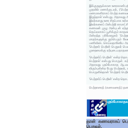
இக்குறளுக்கான உரைகாண்பதில் 
முதலில் மணக்குடவர், ('பெற
மணமகளிராகப் பெற்ற கணவரை
இருந்தால்' என்பது. அதாவத
இவர்களது உரை சிறப்பாக உள்ள
இவர்களைப் பின்பற்றி காமா
கணவன் முழு அன்புடன் ஏற்க
தெய்வமாகப் பூசிக்கும் காதல
பின்வந்த பரிமேலழகர் 'பெற
மாதர்களுக்கு ஐம்பெரும் 
பணிவிடை செய்வதாலேயே அடைக
'பெற்றார் பெறின் பெறுவர் ப
முறைமைக்கு ஏற்புடையதாதலால்
'பெற்றார்ப் பெறின்' என்ற 
பெற்றால்' என்பது பொருள். 
அதாவது புறம்போகாத ஆடவரை
விரும்புகின்ற பேறு பெற்றவர
பொருளில்தான் 'பெற்றார் பெற
'பெற்றார்ப் பெறின்' என்ற தொ
பெற்றாரைத் (கணவரைத்) தனக்க
புறம்போகாதவ
தான் கணவராகப் பெற்
பெறுவர்.