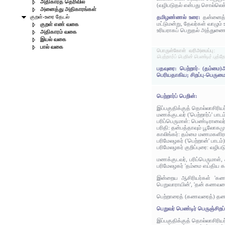
அதிகாரத் தெரிவில்
(வழிபடுதல் என்பது சொல்லெச்
அனைத்து அதிகாரங்கள்
குறள்-உரை தேடல்
தமிழண்ணல் உரை:
தன்னைத்
மட்டுமன்று, தேவர்கள் வாழும் உ
குறள் எண் வகை
உரியராகப் பெறுதல் அத்துணை 
அதிகாரம் வகை
இயல் வகை
பால் வகை
பொருள்கோள் வரிஅமைப்பு:
பெற்றார்ப் பெறின் பெண்டிர் புத்த
பதவுரை: பெற்றார்- (தம்மை)
பெரியதாகிய; சிறப்பு-பெருமை;
பெற்றார்ப் பெறின்:
இப்பகுதிக்குத் தொல்லாசிரிய
மணக்குடவர் ('பெற்றார்ப்' ப
பரிப்பெருமாள்: பெண்டிரானவ
பரிதி: தன்பத்தாவும் பூலோகம
காலிங்கர்: தம்மை மணமகளிர
பரிமேலழகர் ('பெற்றான்' பா
பரிமேலழகர் குறிப்புரை: வழிப
மணக்குடவர், பரிப்பெருமாள்,
பரிமேலழகர் 'தம்மை எய்திய க
இன்றைய ஆசிரியர்கள் 'கணவ
பெறுவாராயின்', 'தன் கணவனை
பெற்றாரைத் (கணவரைத்) தனக்
பெறுவர் பெண்டிர் பெருஞ்சிறப்ப
இப்பகுதிக்குத் தொல்லாசிரிய