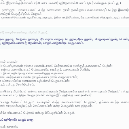
சம். இதனால் தற்கொண்டாற் பேணிய மகளிர் புத்தேளிரால் பேணப்படுவர் என்பது கூறப்பட்டது.)
 தனக்குரிய மனைவியாகப் பெற்ற கணவனை, தான் தனக்குரிய கணவனாகவும் பெற்று இணைந்து வாழ
லகிலும் பெருஞ்சிறப்புப் பெறுவர்.
ஒருவருக்கொருவர் உறவுரிமையுடயராதல். இங்கு மட்டுமென்ன; தேவருலகிலும் சிறப்புண்டாகும் என்ற
ேளிர் வாழும் உலகுபெருஞ்சிறப்புப் பெறுவர்.
அடைந்தவர்; பெறின்-(தனக்கு உரியவராக வாழ்வு) பெற்றால்,அடைந்தால்; பெறுவர்-எய்துவர்; பெண்ட
 புத்தேளிர்-வானவர், தேவர்கள்; வாழும்-வாழ்கின்ற; உலகு-உலகம்.
ர்கள் உரைகள்:
ாடம்): பெண்டிரானவர் தம்மை மனைவியராகப் பெற்றவரையே தமக்குத் தலைவராகப் பெறின்;
ர் தம்மை மனைவியராகப் பெற்றவரையே தமக்குத் தலைவராகப் பெறின்;
ும் இவள் பதிவிரதை என்ன மனமகிழ்ந்த கற்பினாள்;
ாகப் பெற்ற கணவரையே தாமும் கணவராகப் பெறுவாராயின்;
டம்): தம்மை எய்திய கணவனை வழிபடுதல் பெறுவராயின்;
டுதல் என்பது சொல்லெச்சம்.
 காலிங்கர் ஆகியோர் 'தம்மை மனைவியராகப் பெற்றவரையே தமக்குக் கணவராகப் பெற்றால்' என்றும் ப
ணவனை வழிபடுதல் பெறுவராயின்' என்றும் இப்பகுதிக்கு உரை நல்கினர்.
னது அன்பைப் பெறும்', 'பண்புகள் பெற்ற கணவன்மாரைப் பெற்றால்', 'தம்மையடைந்த கணவர
க் காதலால் வழிபடுதல் செய்வாராயின்' என்ற பொருளில் உரை தந்தனர்.
கே உரியவராகப் பெற்றால் என்பது இப்பகுதியின் பொருள்.
ுப் புத்தேளிர் வாழும் உலகு:
ர்கள் உரைகள்: