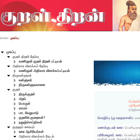
செல்க:
முகப்பு
|
முகப்பு
குறள் திறன் தேர்வு
கணிஞன் குறள் திறன் பட்டியல்
அதிகார விளக்கம் தேர்வு
கணிஞன் அதிகார விளக்கப்பட்டியல்
திருவள்ளுவர்
வள்ளுவர்
திருவள்ளுவமாலை
குறள்
திருக்குறள்
அறம்
பெற்றார
பொருள்
புத்தேள
காமம்
(அதிகா
பாட வேறுபாடு
குறளில் குறைகள்?
பொழிப்பு (மு வரதராசன்):
கணவ
நறுஞ்செய்திகள்
குறளும் உரையும்
மணக்குடவர் உரை:
பெண்டிரான
உரை ஆசிரியர்கள்
பரிமேலழகர் உரை:
பெண்டிர் 
அதிகார விளக்கம் தேடல்
உலகின் கண் அவரால் பெருஞ்சி