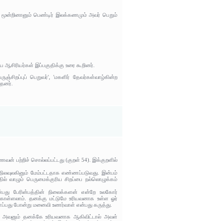
ை மூன்றினானும் பெண்டிர் இலக்கணமும் அவர் பெறும்
ய ஆசிரியர்கள் இப்பகுதிக்கு உரை கூறினர்.
ஞ்சிறப்புப் பெறுவர்', 'மகளிர் தேவர்கள்வாழ்கின்ற
்தனர்.
் பற்றிச் சொல்லப்பட்டது (குறள் 54). இக்குறளில்
்நிலவுலகினும் மேம்பட்டதாக எண்ணப்படுவது. இன்பம்
தில் வாழும் பெருமைக்குரிய சிறப்பை நல்லொழுக்கம்
்பது பேரின்பத்தின் நிலைக்களன் என்றே உலகோர்
 கொள்ளலாம். தனக்கு மட்டுமே உரியவனாக உள்ள ஓர்
ப்பது போன்று மனைவி உணர்வாள் என்பது கருத்து.
், அவனும் தனக்கே உரியவனாக ஆகிவிட்டால் அவள்