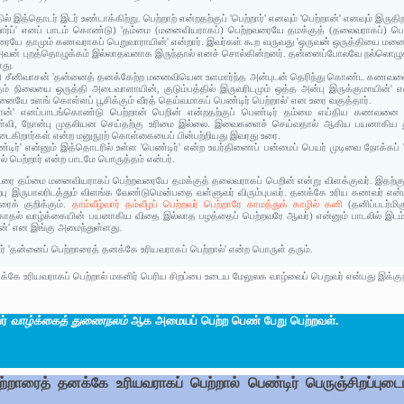
இத்தொடர் இடர் உண்டாக்கிற்று. பெற்றாற் என்றதற்குப் 'பெற்றார்' எனவும் 'பெற்றான்' எனவும் இருத
்றார்ப்' எனப் பாடம் கொண்டு) 'தம்மை (மனைவியராகப்) பெற்றவரையே தமக்குத் (தலைவராகப்) பெறி
யே தாமும் கணவராகப் பெறுவாராயின்' என்றார். இவர்கள் கூற வருவது 'ஒருவன் ஒருத்தியை ம
ு அவன் புறத்தொழுக்கம் இல்லாதவனாக இருந்தால் எனச் சொல்கின்றனர். தன்னைப்போலவே நல்லொழ
து.
ட்சி சீனிவாசன் 'தன்னைத் தனக்கேற்ற மனைவியென உளமார்ந்த அன்புடன் தெரிந்து கொண்ட கணவன
ும் நிலையை ஒருத்தி அடைவாளாயின், குடும்பத்தில் இருவரிடமும் ஒத்த அன்பு இருக்குமாயின்'
னையே உளங் கொள்ளப் பூசிக்கும் வீரத் தெய்வமாகப் பெண்டிர் பெற்றால்' என உரை வகுத்தார்.
்றான்' எனப்பாடங்கொண்டு பெற்றான் பெறின் என்றதற்குப் பெண்டிர் தம்மை எய்திய கணவனை 
வேள்வி, நோன்பு முதலியன செய்தற்கு உரிமை இல்லை. இவைகளைச் செய்வதால் ஆகிய பயனாகிய
ிறார்கள் என்ற மனுநூற் கொள்கையைப் பின்பற்றியது இவரது உரை.
ெண்டிர்' என்னும் இத்தொடரில் உள்ள 'பெண்டிர்' என்ற உயர்திணைப் பன்மைப் பெயர் முடிவை நோக்க
 பெற்றார் என்ற பாடமே பொருத்தம் என்பர்.
தொடரை தம்மை மனைவியராகப் பெற்றவரையே தமக்குத் தலைவராகப் பெறின் என்று விளக்குவர். இதற்
கற்பு இருபாலரிடத்தும் விளங்க வேண்டுமென்பதை வள்ளுவர் விரும்புபவர். தனக்கே உரிய கணவர
க் குறிக்கும்.
தாம்வீழ்வார் தம்வீழப் பெற்றவர் பெற்றாரே காமத்துக் காழில் கனி
(தனிப்படர்மி
், காதல் வாழ்க்கையின் பயனாகிய விதை இல்லாத பழத்தைப் பெற்றவரே ஆவர்) என்னும் பாடலில் இடம்
ின்' என இங்கு அமைந்துள்ளது.
டர் 'தன்னைப் பெற்றாரைத் தனக்கே உரியவராகப் பெற்றால்' என்ற பொருள் தரும்.
ே உரியவராகப் பெற்றால் மகளிர் பெரிய சிறப்பை உடைய மேலுலக வாழ்வைப் பெறுவர் என்பது இக்குற
ர்
வாழ்க்கைத் துணைநலம்
ஆக அமையப் பெற்ற பெண் பேறு பெற்றவள்.
றாரைத் தனக்கே உரியவராகப் பெற்றால் பெண்டிர் பெருஞ்சிறப்பு