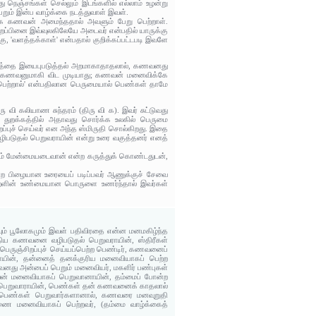
ு நெஞ்சங்கள் செல்லும் இடங்களில் எல்லாம் உழன்று
றும் இன்ப வாழ்க்கை நடத்துவாள் இவள்.
ாக கணவன் அமைந்ததால் அவளும் பேறு பெற்றாள்.
 சிறப்பினை இவ்வுலகிலேயே அடைவர் என்பதில் யாருக்கு
ு, 'வளத்தக்காள்' என்பதால் குறிக்கப்பட்டபடி இவளே
்கத்தை இயைபுபடுத்தல் அறமாகாதாதலால், கணவனது
ும் கணவனுமாகி விட முடியாது; கணவன் மனைவிக்கே
 பெற்றால்' என்பதிலான பெருமையால் பெண்கள் தாமே
வி கலியாண சுந்தரம் (திரு வி க). இவர் சுட்டுவது
 துறக்கத்தில் அதாவது சொர்க்க உலகில் பெருமை
்புச் செய்வர் என அந்த ஸ்மிருதி சொல்கிறது. இதை
ிபடுதல் பெறுவராயின் என்று உரை வகுத்தனர் எனத்
னும் மேன்மையடைவான் என்ற கருத்துக் கொண்டதுடன்,
என்ற பிழையான உரையைப் படிப்பவர் ஆணுக்குச் சேவை
்குறளின் உண்மையான பொருளை உணர்ந்தால் இவர்கள்
ாவும் பூலோகமும் இவள் பதிவிரதை என்ன மனமகிழ்ந்த
ிய கணவனை வழிபடுதல் பெறுவராயின், ஸ்திரீகள்
ஞ்சிறப்புச் செய்யப்பெற்ற பெண்டிர், கணவனைப்
ாயின்‌, தன்னைத் தனக்குரிய மனைவியாகப் பெற்ற
னது அன்பைப் பெறும் மனைவியர், மகளிர் பண்புகள்
வன் மனைவியாகப் பெறுவானாயின், தம்மைப் போன்ற
் பெறுவாராயின், பெண்கள் தன் கணவனைக் காதலால்
் பெண்கள் பெறுவார்களானால், கணவரை மனவுறுதி
ை மனைவியாகப் பெற்றவர், (தம்மை வாழ்க்கைத்