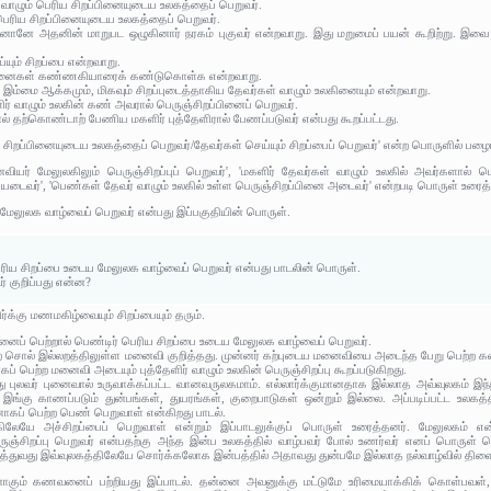
 வாழும் பெரிய சிறப்பினையுடைய உலகத்தைப் பெறுவர்.
 பெரிய சிறப்பினையுடைய உலகத்தைப் பெறுவர்.
 இதனானே அதனின் மாறுபட ஒழுகினார் நரகம் புகுவர் என்றவாறு. இது மறுமைப் பயன் கூறிற்று. இவ
்யும் சிறப்பை என்றவாறு.
 ஒப்பனைகள் கண்ணகியாரைக் கண்டுகொள்க என்றவாறு.
ர் இம்மை ஆக்கமும், மிகவும் சிறப்புடைத்தாகிய தேவர்கள் வாழும் உலகினையும் என்றவாறு.
ளிர் வாழும் உலகின் கண் அவரால் பெருஞ்சிறப்பினைப் பெறுவர்.
ால் தற்கொண்டாற் பேணிய மகளிர் புத்தேளிரால் பேணப்படுவர் என்பது கூறப்பட்டது.
ய சிறப்பினையுடைய உலகத்தைப் பெறுவர்/தேவர்கள் செய்யும் சிறப்பைப் பெறுவர்' என்ற பொருளில் பழை
ர் மேலுலகிலும் பெருஞ்சிறப்புப் பெறுவர்', 'மகளிர் தேவர்கள் வாழும் உலகில் அவர்களால் பெரு
 யடைவர்', 'பெண்கள் தேவர் வாழும் உலகில் உள்ள பெருஞ்சிறப்பினை அடைவர்' என்றபடி பொருள் உரைத
மேலுலக வாழ்வைப் பெறுவர் என்பது இப்பகுதியின் பொருள்.
ெரிய சிறப்பை உடைய மேலுலக வாழ்வைப் பெறுவர் என்பது பாடலின் பொருள்.
ர் குறிப்பது என்ன?
்கு மணமகிழ்வையும் சிறப்பையும் தரும்.
் பெற்றால் பெண்டிர் பெரிய சிறப்பை உடைய மேலுலக வாழ்வைப் பெறுவர்.
ற சொல் இல்லறத்திலுள்ள மனைவி குறித்தது. முன்னர் கற்புடைய மனைவியை அடைந்த பேறு பெற்ற கணவன
பெற்ற மனைவி அடையும் புத்தேளிர் வாழும் உலகின் பெருஞ்சிறப்பு கூறப்படுகிறது.
பது புலவர் புனைவால் உருவாக்கப்பட்ட வானவருலகமாம். எல்லார்க்குமானதாக இல்லாத அவ்வுலகம் இந
 இங்கு காணப்படும் துன்பங்கள், துயரங்கள், குறைபாடுகள் ஒன்றும் இல்லை. அப்படிப்பட்ட உலகத்
பெற்ற பெண் பெறுவாள் என்கிறது பாடல்.
லேயே அச்சிறப்பைப் பெறுவாள் என்றும் இப்பாடலுக்குப் பொருள் உரைத்தனர். மேலுலகம் என
ஞ்சிறப்பு பெறுவர் என்பதற்கு அந்த இன்ப உலகத்தில் வாழ்பவர் போல் உணர்வர் எனப் பொருள்
துவது இவ்வுலகத்திலேயே சொர்க்கலோக இன்பத்தில் அதாவது துன்பமே இல்லாத நல்வாழ்வில் திளை
னாகும் கணவனைப் பற்றியது இப்பாடல். தன்னை அவனுக்கு மட்டுமே உரிமையாக்கிக் கொள்பவள