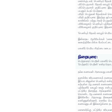
மணக்குடவர்: பெண்டிர் தேவர்
பரிப்பெருமாள்: தேவர் வாழும்
பரிப்பெருமாள் குறிப்புரை:
பயனும் கூறப் பெற்றன.
பரிதி: பெறுவள் தேவர்கள் செய
பரிதி குறிப்புரை: இதற்கு
காலிங்கர்: மற்று அவர் பெறுவ
பரிமேலழகர்: பெண்டிர் புத்தே
பரிமேலழகர் குறிப்புரை: இதன
'பெண்டிர் தேவர் வாழும் பெரி
இன்றைய ஆசிரியர்கள் 'மனைவிய
உலகத்திலே மிக்க மேம்பாட்டை
மகளிர் பெரிய சிறப்பை உடைய 
நிறையுரை:
பெற்றாரைப் பெறின் மகளிர் ப
'பெற்றார்ப் பெறின்' என்ற தொட
நல்ல கணவன் அமைவது மகளிர்க
தனக்கே உரியவனாகக் கணவனைப
இப்பாடலிலுள்ள பெண்டிர் என்
கற்புள்ள ஆடவரைக் கணவனாகப் 
புத்தேளிர் வாழும் உலகு என்
மட்டுமே நிறைந்த அவ்வுலகில்
கொண்ட ஆடவனைக் கணவனாகப் 
இங்கேயே அதாவது நிலவுலகி
எண்ணுகின்றனர். எனவே பெரு
கணவனுடன் இல்வாழ்க்கை நடத்
மனைவிக்கு மட்டுமே உரியவ