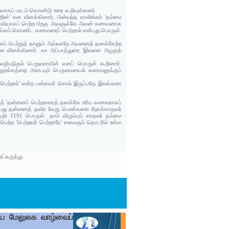
ிறமாகப் பாடம் கொண்டு உரை கூறியுள்ளனர்.
ன்' என விளக்கினார், பின்வந்த காலிங்கர் 'தம்மை
னைவியாகப் பெற்ற பிறகு அவளுக்கே அவன் கணவனாக
ுக்கம் கொண்ட கணவரைப் பெற்றால் என்பது பொருள்.
ைப் பெற்றுத் தானும் அவ்வாறே அவனைத் தனக்கேற்ற
 என விளக்கினார். கா அப்பாத்துரை 'இவளை அழகுத்
வழிபடுதல் பெறுவராயின் எனப் பொருள் கூறினார்.
 துறக்கத்தை அடையும் பெருமையைக் கணவனுக்குப்
ப் 'பெற்றார்' என்ற பன்மைச் சொல் இருப்பதே இலக்கண
குத் 'தன்னைப் பெற்றாரைத் தனக்கே உரிய கணவராகப்
் என்பது தன்னைத் தவிர வேறு பெண்களை நோக்காதவர்
குதி 1191 பொருள்: தாம் விரும்பும் காதலர் தம்மை
பெற்ற 'பெற்றவர் பெற்றாரே' எனவரும் தொடரில் உள்ள
ட்கருத்து.
டைய மேலுலக வாழ்வைப்