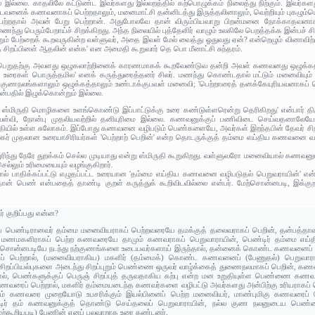
ை இல்லை. காதலிலே கட்டுண்ட இவர்களது இல்லறத்தில் கற்பொழுக்கம் நிலைத்து நிற்கும். இவர்களத
டவனைக் கணவனாகப் பெற்றதாலும், மனைமாட்சி தன்னிடத்து இருத்தலினாலும், வெற்றியும் புகழும்பெ
 பெற்றதால் அவன் பேறு பெற்றான். அதுபோலவே தான் விரும்பியவாறு பிறன்மனை நோக்காதவன
ணைந்து பெரும்பேறாய்ச் சிறக்கிறது. அந்த நிலையில் புத்தேளிர் வாழும் உலகிலே பெறத்தக்க இன்பச்
ெறும் பேற்றைக் கூறவருகின்ற வள்ளுவர், அதை இவள் மேல் வைத்து ஓதுவது ஏன்? என்றெழும் வினாவிற்க
 சிறப்பினள் ஆதலின் என்க' என அமைதி கூறுவார் தெ பொ மீனாட்சி சுந்தரம்.
ுப் பெறுதற்கு அவளது ஒழுகலாற்றினைக் காரணமாகக் கூறவேண்டுவ தன்றி அவள் கணவனது ஒழுக
ம் உரைகள் பொருத்தமில' எனக் கருத்துரைத்தனர் சிலர். மணந்து கொண்டதால் மட்டும் மனைவிய
 குணநலங்களாலும் ஒழுக்கத்தாலும் உண்டாக்குபவள் மனைவி; 'பெற்றாரைத் தனக்கேயுரியவனாகப்
என்பதில் இழுக்கொன்றும் இல்லை.
 ஸ்மிருதி மொழிகளை உளங்கொண்டு இப்பாட்டுக்கு உரை கண்டுள்ளரென்று தெரிகிறது' என்பார் திரு 
வேள்வி, நோன்பு முதலியவற்றில் தனியுரிமை இல்லை. கணவனுக்குப் பணிவிடை செய்வதனாலேயே
ீதியில் உள்ள சுலோகம். இப்போது கணவனை வழிபடும் பெண்களையே, அவர்கள் இறந்தபின் தேவர் சிறப
ர் முதலான உரையாசிரியர்கள் 'பெற்றாற் பெறின்' என்ற தொடருக்குத் தம்மை எய்திய கணவனை வழ
ரிந்து நேரே துறக்கம் செல்ல முடியாது என்று ஸ்மிருதி கூறுகிறது. வள்ளுவரோ மனைவியால் கணவ
செல்லும் உரிமையையும் வழங்குகிறார்.
றியால் பாதிக்கப்பட்டு எழுதப்பட்ட உரையான 'தம்மை எய்திய கணவனை வழிபடுதல் பெறுவராயின்' 
தான் பெண் என்பதைத் தாண்டி குறள் கருத்துக் கூறிவிடவில்லை என்பர். மேற்சொன்னபடி, இக
ர் குறிப்பது என்ன?
ற்குப் பெண்டிரானவர் தம்மை மனைவியராகப் பெற்றவரையே தமக்குத் தலைவராகப் பெறின், தன்பத்த
ை மணமகளிராகப் பெற்ற கணவரையே தாமும் கணவராகப் பெறுவாராயின், பெண்டிர் தம்மை எய்த
சொன்னபடியே நடந்து நற்குணங்களை உடையவர்களாய் இருந்தால், தன்னைக் கொண்ட கணவனைப் பெரு
ப் பெற்றால், (மனைவியராகிய) மகளிர்‌ (தம்மைக்‌) கொண்ட கணவனைப் (பேணுதல்‌) பெறுவார
ப்பியல்புகளை அடைந்து சிறப்புறும் பெண்ணை ஒருவர் வாழ்க்கைத் துணைநலமாகப் பெறின், கணவ
ால், பெண்களுக்குப் பெருஞ் சிறப்புத் தருவதாகிய கற்பு என்ற மன உறுதியுள்ள பெண்ணை கண
ணவரைப் பெற்றால், மகளிர் தம்மையடைந்த கணவர்களை வழிபட்டு அவர்களது அன்பிற்கு உரியராகப
 தம் கணவரை முறையோடு உபசரிக்கும் இயல்பினைப் பெற்ற மனைவியர், மாண்புமிகு கணவரைப
ண்டிர் தம் கணவனுக்குத் தொண்டு செய்தலைப் பெறுவாராயின், நல்ல குண நலனுடைய பெண்ண
்கூறியபடி) பேணின் எனப் பலவாறாக உரை கண்டனர்.