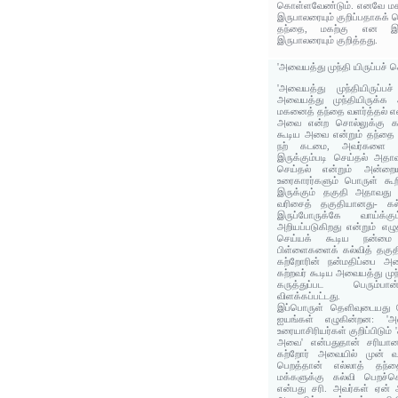
கொள்ளவேண்டும். எனவே மகற
இருபாலரையும் குறிப்பதாகக் 
தந்தை, மகற்கு என இப்ப
இருபாலரையும் குறித்தது.
'அவையத்து முந்தி யிருப்பச் ச
'அவையத்து முந்தியிருப்
அவையத்து முந்தியிருக்க 
மகனைத் தந்தை வளர்த்தல் என
அவை என்ற சொல்லுக்கு கற
கூடிய அவை என்றும் தந்தை
நற் கடமை, அவர்களை அ
இருக்கும்படி செய்தல் அதாவ
செய்தல் என்றும் அன்ற
உரைகாரர்களும் பொருள் கூற
இருக்கும் தகுதி அதாவது 
வரிசைத் தகுதியானது- கல்
இருப்போருக்கே வாய்க்கு
அறியப்படுகிறது என்றும் எழு
செய்யக் கூடிய நன்மை 
பிள்ளைகளைக் கல்வித் தகு
கற்றோரின் நன்மதிப்பை அ
கற்றவர் கூடிய அவையத்து முந்
கருத்துப்பட பெரும்பா
விளக்கப்பட்டது.
இப்பொருள் தெளிவுடையது 
ஐயங்கள் எழுகின்றன: 'அ
உரையாசிரியர்கள் குறிப்பிடும்
அவை' என்பதுதான் சரியா
கற்றோர் அவையில் முன் வ
பெறத்தான் எல்லாத் தந்த
மக்களுக்கு கல்வி பெறச்ச
என்பது சரி. அவர்கள் ஏன் 