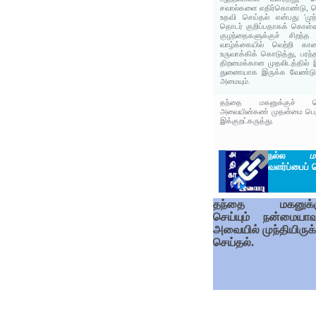
சவால்களை எதிர்கொண்டு, வெ
உதவி செய்தல் என்பது 'முந்
தொடர் குறிப்பதாகக் கொள்வ
குழந்தைகளுக்குச் சிறந்த
வாழ்க்கையில் வெற்றி கா
உருவாக்கிக் கொடுத்து, பரந
திறமைக்கான முதலிடத்தில் 
துணையாக இருக்க வேண்டும்
அமையும்.
தந்தை மகனுக்குச் செ
அவையின்கண் முதன்மை பெற்ற
இக்குறட்கருத்து.
நல்ல
ம
வளர்ப்பைப் 
தந்தை மகனுக்க
செய்யும் நன்மையாவ
அவையில் முந்தியிருக்
செய்தல்.