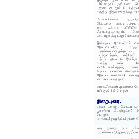
பரிமேலழகர் குறிப்புரை: 
முதலாயின துன்பம் பயத்த
கருத்து. இதனான் தந்தை கடன்
'அவையின்கண் முந்தியிரு
ஆக்குதல்' என்றபடி பழைய ஆ
உரை கூறினர். பரிதியின
தொடங்குவதற்குரிய 
வரையறுத்திருப்பது நோக்கத்த
இன்றைய ஆசிரியர்கள் 'அவைய
அறிவளிப்பதே', 'கற
முதன்மையாயிருக்கும்ப
பயிற்றுவித்தல்', 'கற்றோர
முற்பட்ட நிலையில் இருக்க
மிகுந்த கல்வி கேள
பெரியோராக்குதல்', 'மகன
சிறப்புடையவனாக விளங்கும்
அறிவுடையவனாகச்) செய்து
பொருள் உரைத்தனர்.
அவையின்கண் முதன்மை பெற்ற
இப்பகுதியின் பொருள்.
நிறையுரை:
தந்தை மகற்குச் செய்யும் 
முதன்மை பெற்றிருக்கச் ச
பொருள்.
'அவையத்து முந்தி யிருப்பச் ச
ஒரு தந்தை தன் மக்க
முதன்மைப்படுத்துவதற்குப் பெ