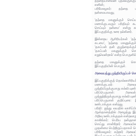
தந்தையானவன் புதல்வருக்கு
எனின்;
பரிமேலழகர்: தந்தை புத
நன்மையாவது;
'தந்தை மகனுக்குச் செய்யு
மணக்குடவரும் பரிதியும் கூ
செய்யும் நன்மை' என்று கா
இப்பகுதிக்கு உரை நல்கினர்.
இன்றைய ஆசிரியர்கள் 'தந்
கடமை', 'தந்தை மகனுக்குச்
'தகப்பன் தன் குழந்தைக்குச
'தகப்பன் மகனுக்குச் 
எதுவென்றால்' என்ற பொருளில்
தந்தை மகனுக்குச் செய
இப்பகுதியின் பொருள்.
அவையத்து முந்தியிருப்பச் செ
இப்பகுதிக்குத் தொல்லாசிரிய
மணக்குடவர்: அவ
முந்தியிருக்குமாறு கல்வி யுண
பரிப்பெருமாள்: அவ
முந்துற்றிருக்குமாறு கல்வி யு
பரிப்பெருமாள் குறிப்புரை: 
உண்டாக்குக என்றது.
பரிதி: ஐந்து வயதில் வாசிப்ப
ஆஸ்தானத்தில் அழைத்து இர
அறிவு உண்டாக்குதல் என்றவாற
காலிங்கர்: பெரிய நன்ஞா
செய்து சான்றோர் அவையின
முதன்மை பெற்றிருப்பதாகச் 
பரிமேலழகர்: கற்றார் அவைய
இருக்குமாறு கல்வியுடையன் ஆ