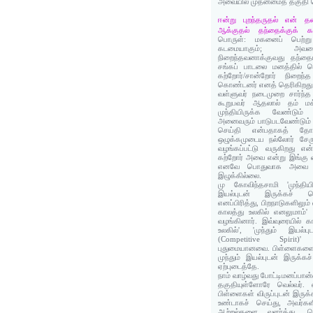
அவையில் முதன்மைத் தகுதி 
ஈன்று புறந்தருதல் என் 
ஆக்குதல் தந்தைக்குக் 
பொருள்: மகனைப் பெற்று 
கடமையாகும்; அவன
நிறைந்தவனாக்குவது தந்த
சங்கப் பாடலை மனத்தில் க
கற்றோர்/சான்றோர் நிறை
கொண்டனர் எனத் தெரிகிறது
வள்ளுவர் நடைமுறை சார்ந்த
கூறுபவர் ஆதலால் தம் ம
முந்தியிருக்க வேண்டும்
அனைவரும் பாடுபடவேண்டும் 
செய்தி என்பதாகத் தோன்
ஒழுக்கமுடைய நல்லோர் சேர
வழங்கப்பட்டு வருகிறது எ
கற்றோர் அவை என்று இங்கு வ
எனவே பொதுவாக அவை எ
இழுக்கில்லை.
மு கோவிந்தசாமி 'முந்தியி
இயல்புடன் இருக்கச் செ
எனப்பிரித்து, பிறநாடுகளிலு
காலத்து உலகில் எனலுமாம்'
வழங்கினார். இவ்வுரையில் க
உலகில்', 'முந்தும் இயல்
(Competitive Spirit)
புதுமையானவை. பிள்ளைகளை 
முந்தும் இயல்புடன் இருக்
ஏற்புடைத்தே.
நாம் வாழ்வது போட்டிமனப்பா
தகுதியுள்ளோரே வெல்வர். 
பிள்ளைகள் விருப்புடன் இருக
உண்டாகச் செய்து, அவர்கள
ஆற்றல்களை வளர்த்து, வெ