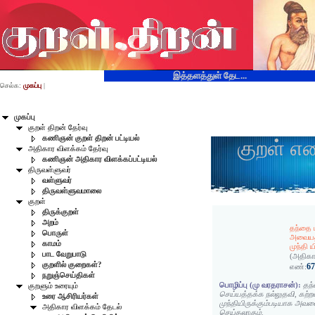
இத்தளத்துள் தேட...
செல்க:
முகப்பு
|
முகப்பு
குறள் திறன் தேர்வு
கணிஞன் குறள் திறன் பட்டியல்
குறள் எ
அதிகார விளக்கம் தேர்வு
கணிஞன் அதிகார விளக்கப்பட்டியல்
திருவள்ளுவர்
வள்ளுவர்
திருவள்ளுவமாலை
குறள்
திருக்குறள்
அறம்
தந்தை ம
பொருள்
அவையத
காமம்
முந்தி 
பாட வேறுபாடு
(அதிகா
குறளில் குறைகள்?
6
எண்:
நறுஞ்செய்திகள்
பொழிப்பு (மு வரதராசன்):
தந்
குறளும் உரையும்
செய்யத்தக்க நல்லுதவி, கற்றவ
உரை ஆசிரியர்கள்
முந்தியிருக்கும்படியாக அவனை
அதிகார விளக்கம் தேடல்
செய்தலாகும்.