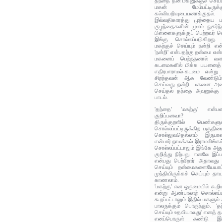
தந்தை தன் மகனுக்குச் செய
மகன் மேம்பட்டிரு
கல்வியறிவுடையனாக்குதல்.
இவ்வதிகாரத்து முந்தைய ப
குழந்தைகளின் மூலம் நுகர்ந
பிள்ளைகளுக்குப் பெற்றவர் 
இங்கு சொல்லப்படுகிறது
மகற்குச் செய்யும் நன்றி என்
'நன்றி' என்பதற்கு நன்மை என
மகனைப் பெற்றதனால் வளர்
கடமைகளில் மிக்க பயனைத் 
எதிரபாராமல்-கடமை என்று
சிறந்தவன் ஆக வேண்டும்
செய்வது நன்றி. மகனை அவைய
செய்தல் தந்தை அவனுக்கு 
பாடல்.
'தந்தை' 'மகற்கு' என்
குறிப்பனவா?
திருக்குறளில் பெண்கள
சொல்லப்பட்டிருக்கிற பகுதி
சொல்லுவதெல்லாம் இருபால
என்பார் நாமக்கல் இராமலிங்கம
சொல்லப்பட்டாலும் இங்கே அ
குறித்து நிற்பது. எனவே இப்
என்பது பெற்றோர் அதாவது 
செய்யும் நன்மைகளையேயாம
முந்தியிருக்கச் செய்யும் தா
காணலாம்.
'மகற்கு' என ஒருமையில் கூறிய
என்று ஆண்பாலாற் சொல்லப்பட
கூறப்பட்டாலும் இதில் மகளும்
பாலருக்கும் பொருந்தும். '
செய்யும் உதவியாவது' எனத் 
எனப்பொருள் கண்டு இ