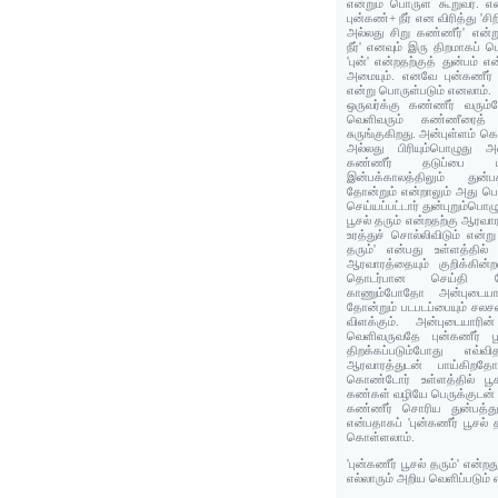
என்றும் பொருள் கூறுவர். 
புன்கண்+ நீர் என விரித்து 'ச
அல்லது சிறு கண்ணீர்' என்று
நீர்' எனவும் இரு திறமாகப்
'புன்' என்றதற்குத் துன்பம
அமையும். எனவே புன்கணீர் 
என்று பொருள்படும் எனலாம்.
ஒருவர்க்கு கண்ணீர் வரும்ப
வெளிவரும் கண்ணீரைத் 
சுருங்குகிறது. அன்புள்ளம் 
அல்லது பிரியும்பொழுது அன
கண்ணீர் தடுப்பை மீ
இன்பக்காலத்திலும் துன்ப
தோன்றும் என்றாலும் அது பெர
செய்யப்பட்டார் துன்புறும்பொழ
பூசல் தரும் என்றதற்கு ஆரவா
உரத்துச் சொல்லிவிடும் என்ற
தரும்' என்பது உள்ளத்தில
ஆரவாரத்தையும் குறிக்கின்ற
தொடர்பான செய்தி 
காணும்போதோ அன்புடையார
தோன்றும் படபடப்பையும் சலசல
விளக்கும். அன்புடையாரின
வெளிவருவதே புன்கணீர் ப
திறக்கப்படும்போது எவ்வ
ஆரவாரத்துடன் பாய்கிறத
கொண்டோர் உள்ளத்தில் பூசல
கண்கள் வழியே பெருக்குடன்
கண்ணீர் சொரிய துன்பத்த
என்பதாகப் 'புன்கணீர் பூசல் 
கொள்ளலாம்.
'புன்கணீர் பூசல் தரும்' என்றத
எல்லாரும் அறிய வெளிப்படும்