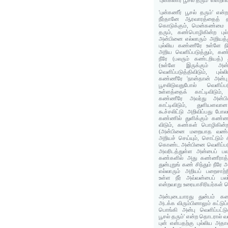
'புன்கணீர் பூசல் தரும்' என்றா
'புன்கணீர் பூசல் தரும்' என
நீர்தானே ஆரவாரத்தைத் தர
கொடுக்கும், மென்கண்மை த
தரும், கண்பொழிகின்ற புல
அன்பினை எல்லாரும் அறியத்
புல்லிய கண்ணீரே உள்ளே ந
அறிய வெளிப்படுத்தும், கண்ண
நீரே (பலரும்‌ கண்டறியத்) 
(உள்ளே இருக்கும் அன
வெளிப்படுத்திவிடும், பு
கண்ணீரே 'நான்தான் அன்பு
பூசலிடுவதுபோல் வெளிப்ப
உள்ளத்தைக் காட்டிவிடும்,
கண்ணீரே அவர்து அன்பி
காட்டிவிடும், துளிய
கூச்சலிட்டு அறிவிப்பது போலப்
கண்ணில் துளிக்கும் கண்ண
விடும், கண்கள் பொழிகின
(அன்பினை மறையாத வண்ண
அறியச் செய்யும், சொட்டும்
கொண்ட அன்பினை வெளிப்படு
அவரிடத்துள்ள அன்பைப் பலரு
கண்களில் அது கண்ணீராத் 
துன்புறுங் கண் சிந்தும் நீ
எல்லாரும் அறியப் பறைசாற்
உள்ள நீர் அவ்வன்பைப் பலர
என்றவாறு உரையாசிரியர்கள் ப
அன்புடையாரது துன்பம் கண
அடக்க விரும்பினாலும் கட்டுப
பொங்கி அன்பு வெளிப்பட்டுவ
பூசல் தரும்' என்ற தொடரால் வ
புன் என்பதற்கு புல்லிய அதா