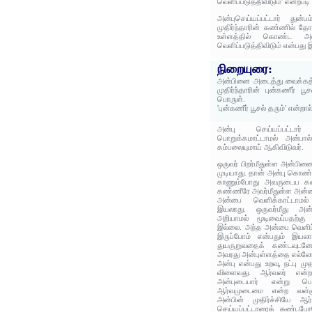
வெளிப்படுத்திவிடும்' என்றபட
அன்புசெய்யப்பட்டார் துன
முதிர்ந்தாரின் கண்ணில் தோன
உள்ளத்தில் கொண்ட அன
வெளிப்படுத்திவிடும் என்பது 
நிறையுரை:
அன்பினை அடைத்து வைக்கத்
முதிர்ந்தாரின் புன்கணீர் ப
பொருள்.
'புன்கணீர் பூசல் தரும்' என்றா
அன்பு செய்யப்பட்டார
பொறுக்கமாட்டாமல் அன்பால்
கம்பலையுமாய் ஆகிவிடுவர்.
ஒருவர் பிறர்மீதுள்ள அன்பின
முடியாது. தான் அன்பு கொண்
காணும்போது அவருடைய கண்
கண்ணீரே அவர்மீதுள்ள அன்பைக
அன்பை வெளிக்காட்டாமல்
இயலாது. ஒருவர்மீது அன்ப
அறியாமல் மூடிவைப்பதற்கு
இல்லை. அந்த அன்பை வெளிப
இருப்போம் என்பதும் இயலாத
துயருறுவதைக் கண்டவுடன
அவரது அன்புள்ளத்தை எல்லோரு
அன்பு என்பது உறவு, நட்பு 
விளைவது. ஆர்வலர் என்ற 
அன்புடையார் என்று பொரு
ஆர்வமுடைமை என்ற வள்ளு
அன்பின் முதிர்ச்சியே ஆர
செய்யப்பட்டாரைக் கண்டப