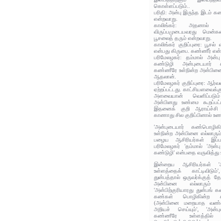
கொள்ளப்படும்..
பரிதி: அன்பு இருந்த இடம் கண
என்றவாறு.
காலிங்கர்: அதனால் ஒர
விருப்பமுடையவரது மென்
பூசலைத் தரும் என்றவாறு.
காலிங்கர் குறிப்புரை: பூசல
என்பது கிருபை. கண்ணீர் என
பரிமேலழகர்: தம்மால் அன்பு
கண்டுழி அன்புடையார் க
கண்ணீரே உள்நின்ற அன்பினை 
ஆதலான்.
பரிமேலழகர் குறிப்புரை: ஆர்
ஏற்றப்பட்டது. காட்சியளவைக
அளவையான் வெளிப்படும
அன்பினது உண்மை கூறப்ப
இதனைக் குறி ஆராய்ச்சி
காணாது சில குறிப்பினால் உணர
'அன்புடையார் கண்பொழிக
உள்நின்ற அன்பினை எல்லாரும்
பழைய ஆசிரியர்கள் இப்பக
பரிமேலழகர் 'தம்மால் 'அன்பு
கண்டுழி' என்பதை வருவித்து 
இன்றைய ஆசிரியர்கள் '
உள்ளத்தைக் காட்டிவிடும்
துன்பத்தால் ஒருவர்க்குத்
அன்பினை எல்லாரும் அற
'அன்பிற்குரியாரது துன்பங
கண்கள் பொழிகின்ற 
(அன்பினை மறையாத வண்ண
அறியச் செய்யும்', 'அன்ப
கண்ணீரே உள்ளத்தி