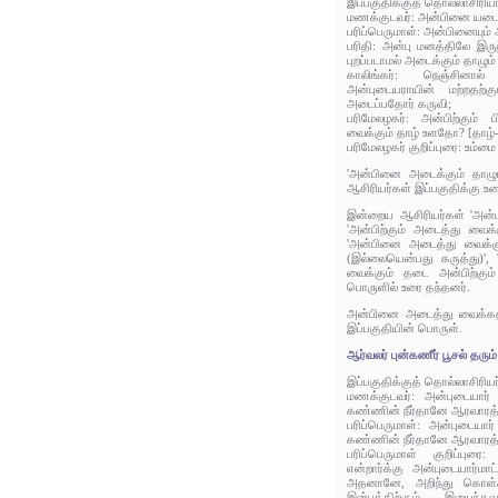
இப்பகுதிக்குத் தொல்லாசிரிய
மணக்குடவர்: அன்பினை யடை
பரிப்பெருமாள்: அன்பினையும
பரிதி: அன்பு மனத்திலே இரு
புறப்படாமல் அடைக்கும் தாழும
காலிங்கர்: நெஞ்சினால்
அன்புடையராயின் மற்றதற்
அடைப்பதோர் கருவி;
பரிமேலழகர்: அன்பிற்கும் 
வைக்கும் தாழ் உளதோ? [தாழ்-த
பரிமேலழகர் குறிப்புரை: உம்மை
'அன்பினை அடைக்கும் தாழு
ஆசிரியர்கள் இப்பகுதிக்கு உர
இன்றைய ஆசிரியர்கள் 'அன்பு
'அன்பிற்கும் அடைத்து வைக்
'அன்பினை அடைத்து வைக்கு
(இல்லையென்பது கருத்து)', 
வைக்கும் தடை அன்பிற்கு
பொருளில் உரை தந்தனர்.
அன்பினை அடைத்து வைக்கத
இப்பகுதியின் பொருள்.
ஆர்வலர் புன்கணீர் பூசல் தரும்
இப்பகுதிக்குத் தொல்லாசிரிய
மணக்குடவர்: அன்புடையார் 
கண்ணின் நீர்தானே ஆரவாரத்
பரிப்பெருமாள்: அன்புடையார
கண்ணின் நீர்தானே ஆரவாரத்
பரிப்பெருமாள் குறிப்பு
என்றார்க்கு அன்புடையார்மா
அதனானே, அறிந்து கொள்
இன்பத்திற்கும் இயைந்த