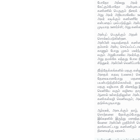
போதோ அல்லது அவர் ப
கேட்கும்போதோ அன்புடை
கண்ணில் பெருகும் நீரைக் க
அது அவர் அறியாமலேயே உட
அவர் வடிக்கும் கண்ணீரே 
என்பதைப் புலப்படுத்தும். அ
முடியாத உணர்ச்சி; அது கண்ண
அன்புப் பெருக்கும் அதன் 
சொல்லப்படுகின்றன.
அன்பின் வடிவத்தைக் கண்ண
தம்மால் அன்பு செய்யப்பட்டா
காணும் போது முகம் மலர்ந்த
வரும். அதுபோலவே அவர்க்கு
அது தமக்கே வந்தது போல நி
சிந்துவர். அன்பின் வெளிப்பா
நீர்த்தேக்கங்களில் மதகு என்னு
அதைக் கதவு (பலகை) கொண்
தேவையானபோது மதகைத
பயன்படுத்திக்கொள்வர். தா
மதகு வழியாக நீர் விரைந்து இ
வெளியே வரும் வழியை தாழி
ஆனால் உள்ளத்திலுள்ள அன்
கண்கள்வழி வெளிவரும்; அ
தடுக்கமுடியாது.
ஆர்வலர், அடைக்கும் தாழ், 
சொற்களை நோக்கும்போது, 
இவ்வுலகில் இருந்து மறைந
வேளை அன்பின் முதிர்ச்சி க
தாங்கமாட்டாது கண்ணீரும் க
நினைவுக்கு வரலாம்.