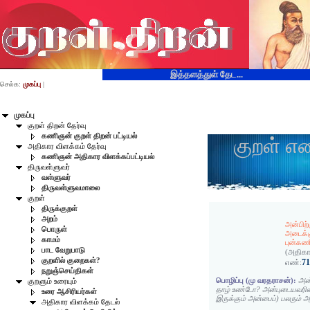
இத்தளத்துள் தேட...
செல்க:
முகப்பு
|
முகப்பு
குறள் திறன் தேர்வு
கணிஞன் குறள் திறன் பட்டியல்
குறள் எ
அதிகார விளக்கம் தேர்வு
கணிஞன் அதிகார விளக்கப்பட்டியல்
திருவள்ளுவர்
வள்ளுவர்
திருவள்ளுவமாலை
குறள்
திருக்குறள்
அறம்
அன்பிற
பொருள்
அடைக்க
காமம்
புன்கணீ
பாட வேறுபாடு
(அதிகா
குறளில் குறைகள்?
7
எண்:
நறுஞ்செய்திகள்
பொழிப்பு (மு வரதராசன்):
அன்
குறளும் உரையும்
தாழ் உண்டோ? அன்புடையவரின
உரை ஆசிரியர்கள்
இருக்கும் அன்பைப்) பலரும் அ
அதிகார விளக்கம் தேடல்