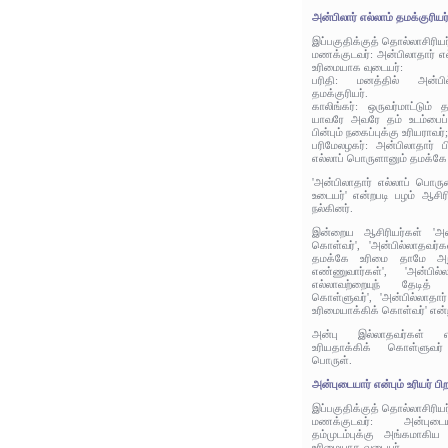
அன்பிலார் எல்லாம் தமக்குரியர
இப்பகுதிக்குத் தொல்லாசிரிய
மணக்குடவர்: அன்பிலாதார் எ
உரிமையாக வுடையர்:
பரிதி: மனத்தில் அன்பில்
தமக்குரியர்.
காலிங்கர்: ஒருவர்மாட்டும்
யாவரே அவரே தம் உடம்பைப் 
பின்பும் நகைப்புக்கு உரியராவர்;
பரிமேலழகர்: அன்பிலாதார் ப
எல்லாப் பொருளானும் தமக்கே உ
'அன்பிலாதார் எல்லாப் பொர
உடையர்' என்றபடி பழம் ஆசிர
நல்கினர்.
இன்றைய ஆசிரியர்கள் 'அன்
கொள்வர்', 'அன்பில்லாதவர்
தமக்கே உரிமை தாமே அநு
எண்ணுவார்கள்', 'அன்பில்
எல்லாவற்றையுந் தேடித்
கொள்ளுவர்', 'அன்பில்லாதார
உரிமையாக்கிக் கொள்வர்' என்
அன்பு இல்லாதவர்கள் எல
உரியதாக்கிக் கொள்ளுவர்
பொருள்.
அன்புடையார் என்பும் உரியர் பிற
இப்பகுதிக்குத் தொல்லாசிரிய
மணக்குடவர்: அன்புடை
தம்முடம்புக்கு அங்கமாகிய 
உரிமையாக வுடையர்.