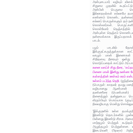
அன்புடையார் வழியும் விளக
சிறுமை முதலில் கூறப்பட்டு
அன்பின் பெருமை சொல்
இல்லாதவர்கள் எல்லாமே தமக
எண்ணம் கொண்ட தன்னலம் ம
எல்லாப் பொருள்களும் தம் ந
கொள்வார்கள். பொருட்களின
கொள்வோர் நெஞ்சத்தில் அ
அன்புள்ள நெஞ்சம் கொண்டவர்க
நன்மைக்காக இருப்பதாகக் 
பாடல்.
பழம் பாடலில் தோன
இக்குறட்கருத்துக்கான காட
வாழும் மான் இணைகள் த
சிறிதளவு நீரையும் ஒன்று 
கொடுப்பதைக் காட்டும் அப்பாட
சுனை வாய்ச் சிறு நீரை, ‘எய்
பிணை மான் இனிது உண்ண வே
கள்ளத்தின் ஊச்சும் சுரம் என்ப
உள்ளம் படர்ந்த நெறி.
(ஐந்திண
(பொருள்: காதலர் தமது மனத்
வழியானது ஆண்மான் ஆ
தண்ணீரை (பெண்மான்) க
நினைத்தும் தன்னுடைய பெ
விரும்பியும் பொய்யாக (குடி
நிலவழியாகு மென்று சொல்லுவ
'இக்குறளில் உள்ள தமக்குரி
இரண்டு தொடர்களில் முன்
பின்னது இரண்டு சீராக அமைந
மாற்றமும் பெற்றுக் கூடுதல
அழுத்தமும் பெற்றுள்ளன. 
இடைவெளி (Space) அதிகம