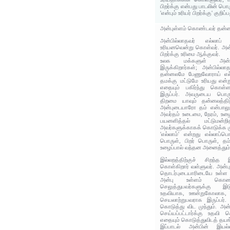
பிறர்க்கு என்பது பாடலின் பொர
'என்பும் உரியர் பிறர்க்கு' குறி
அன்புள்ளம் கொண்டவர் தன்னல
அன்பில்லாதவர் எல்லாப்
உரியனவென்று கொள்வர். அன்ப
பிறர்க்கு உரிமை ஆக்குவர்.
உலக மக்களுள் அன்ப
இருக்கிறார்கள்; அன்பில்லா
தன்னலமே பேணுவோராய் எல்
தமக்கு மட்டுமே உரியது என
எதையும் பகிர்ந்து கொள்
இருப்பர். அவருடைய பொருள
திறமை யாவும் தன்னலத்தி
அன்புடையாரோ தம் என்பாலும் 
அவர்தம் உடைமை, நேரம், உழைப்
பயனளித்தல் மட்டுமன்ற
அவர்களுக்காகக் கொடுக்க மு
'எல்லாம்' என்றது எல்லாப்பொ
பொருள், பிறர் பொருள், தம்
உழைப்பால் வந்தன அனைத்தும்
இல்லறத்திற்குச் சிறந்
கொள்கிறார் வள்ளுவர். அன்பு
தொடர்புடையாரிடையே உள்ள நெ
அன்பு உள்ளம் கொண்
செலுத்துபவர்களுக்கு இட
உதவியாக, ஊன்றுகோலாக, அ
செயலாற்றுபவராக இருப்பர்.
கொடுத்து விட முந்தும். அன
செய்யப்பட்டார்க்கு உதவி 
எதையும் கொடுத்துவிடத் தயங
இப்பாடல் அன்பின் இயல்