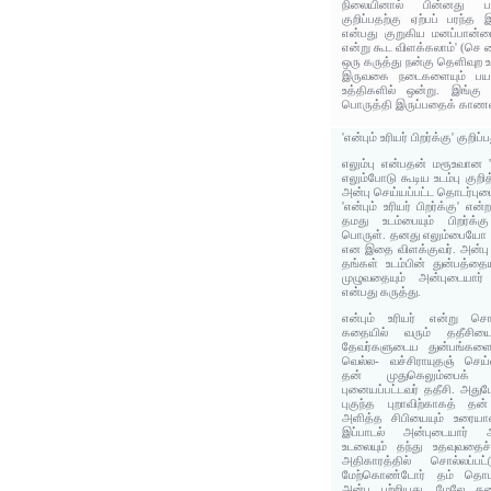
நிலையினால் பின்னது ப
குறிப்பதற்கு ஏற்பப் பரந்த 
என்பது குறுகிய மனப்பான்ம
என்று கூட விளக்கலாம்' (செ 
ஒரு கருத்து நன்கு தெளிவுற 
இருவகை நடைகளையும் பயன்
உத்திகளில் ஒன்று. இங்கு
பொருத்தி இருப்பதைக் காணலா
'என்பும் உரியர் பிறர்க்கு' குறி
எலும்பு என்பதன் மரூஉவான 
எலும்போடு கூடிய உடம்பு குறி
அன்பு செய்யப்பட்ட தொடர்புடை
'என்பும் உரியர் பிறர்க்கு' எ
தமது உடம்பையும் பிறர்க்க
பொருள். தனது எலும்பையோ 
என இதை விளக்குவர். அன்பு செ
தங்கள் உடம்பின் துன்பத்தைய
முழுவதையும் அன்புடையார்
என்பது கருத்து.
என்பும் உரியர் என்று சொ
கதையில் வரும் ததீசியை
தேவர்களுடைய துன்பங்களை
வெல்ல- வச்சிராயுதஞ் செய்
தன் முதுகெலும்பைக்
புனையப்பட்டவர் ததீசி. அத
புகுந்த புறாவிற்காகத் தன
அளித்த சிபியையும் உரையாளர
இப்பாடல் அன்புடையார் அன
உடலையும் தந்து உதவுவதை
அதிகாரத்தில் சொல்லப்பட
மேற்கொண்டோர் தம் தொடர்ப
அன்பு பற்றியது. மேலே கண