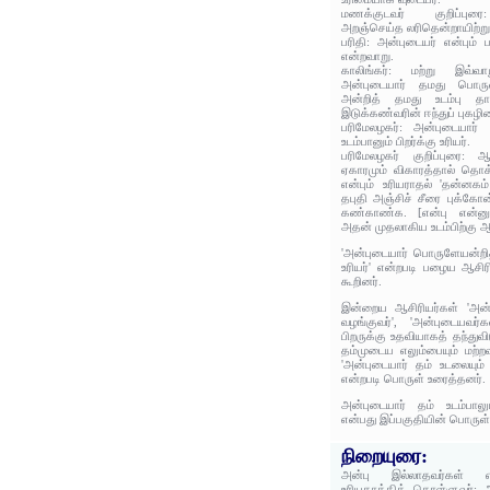
மணக்குடவர் குறிப்புரை:
அறஞ்செய்த லரிதென்றாயிற்று
பரிதி: அன்புடையர் என்பும் 
என்றவாறு.
காலிங்கர்: மற்று இவ்வாற
அன்புடையார் தமது பொருள
அன்றித் தமது உடம்பு தான
இடுக்கண்வரின் ஈந்துப் புகழி
பரிமேலழகர்: அன்புடையார்
உடம்பானும் பிறர்க்கு உரியர்.
பரிமேலழகர் குறிப்புரை: ஆ
ஏகாரமும் விகாரத்தால் தொக
என்பும் உரியராதல் 'தன்னகம்
தபுதி அஞ்சிச் சீரை புக்கோன
கண்காண்க. [என்பு என்னும்
அதன் முதலாகிய உடம்பிற்கு 
'அன்புடையார் பொருளேயன்றித்
உரியர்' என்றபடி பழைய ஆசிர
கூறினர்.
இன்றைய ஆசிரியர்கள் 'அன்பி
வழங்குவர்', 'அன்புடையவர
பிறருக்கு உதவியாகத் தந்துவி
தம்முடைய எலும்பையும் மற்றவ
'அன்புடையார் தம் உடலையும் ப
என்றபடி பொருள் உரைத்தனர்.
அன்புடையார் தம் உடம்பாலும
என்பது இப்பகுதியின் பொருள்
நிறையுரை:
அன்பு இல்லாதவர்கள் எல
உரியதாக்கிக் கொள்ளுவர்; அன