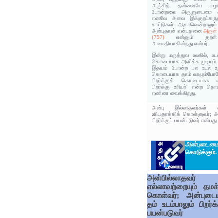
அஞ்சித் தன்னையே வழங்
போன்றவை அருளுடைமை 
எனவே அவை இக்குறட்கருத
காட்டுகள் ஆகாவென்றாலும் 
அன்புதான் என்பதனை
அருள்‌
(757)
என்னும்‌ குறள்
அமைதியாகின்றது என்பர்.
இன்று மருத்துவ உலகில், உடல
கொடையாக அளிக்க முடியும். இ
இதயம் போன்ற பல உடல் உறு
கொடையாக தாம் வாழும்போத
பிறர்க்குக் கொடையாக வழங
பிறர்க்கு உரியர்' என்ற தொ
எண்ண வைக்கிறது.
அன்பு இல்லாதவர்கள் எல
உரியதாக்கிக் கொள்ளுவர்; அன
பிறர்க்குப் பயன்படுவர் என்பது
அன்புடைம
கொடுக்கும்.
அன்பில்லாதவர்
எல்லாவற்றையும் தமக
கொள்வர்; அன்புடைய
தம் உடம்பாலும் பிறர்க்
பயன்படுவர்