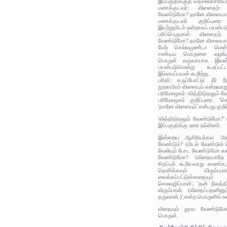
இப்பகுதிக்குத் தொல்லாசிரிய
மணக்குடவர்: விளைதற் ப
வேண்டுமோ? தானே விளைய
மணக்குடவர் குறிப்புர
இயற்றுமிடம் நன்றாகப் பயன்ப
பரிப்பெருமாள்: விளைதற்
வேண்டுமோ? தானே விளைய
மேற் செல்வமுண்டா மென்
ஈண்டிய பொருளை வழங்குவா
பொருள் வருவாயாக இவன் 
பயன்படுமென்று கூறப்ப
இம்மைப்பயன் கூறிற்று.
பரிதி: எருப்போட்டு நீர்
நூறாயிரம் விளையும் என்றவாறு
பரிமேலழகர்: வித்திடுதலும்
பரிமேலழகர் குறிப்புரை: 
'தானே விளையும்' என்பது குறிப
'வித்திடுதலும் வேண்டுமோ?' 
இப்பகுதிக்கு உரை நல்கினர்.
இன்றைய ஆசிரியர்கள 'அவ
வேண்டும்? (மிடல் வேண்டு
வேலியும் போட வேண்டுமோ என்
வேண்டுமோ? (விதையாதே 
சிறப்புக் கூறியவாறு காண்க
தெளிக்கவும் விரும்பம
வைக்கப்பட்டுள்ளதையும்
செலவழிப்பான்', 'தன் நிலத்
விரும்பான். (விதைப்பதனினு
தருவான்.)',என்ற பொருளில் உ
விதையும் தூவ வேண்டுமோ?
பொருள்.