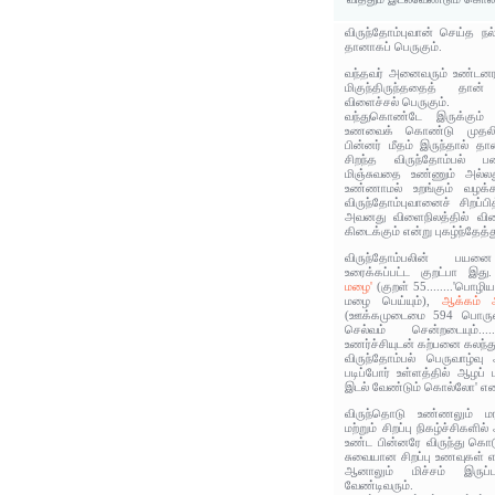
விருந்தோம்புவான் செய்த ந
தானாகப் பெருகும்.
வந்தவர் அனைவரும் உண்டனரா
மிகுந்திருந்ததைத் தான
விளைச்சல் பெருகும்.
வந்துகொண்டே இருக்கும் வ
உணவைக் கொண்டு முதலில்
பின்னர் மீதம் இருந்தால் தா
சிறந்த விருந்தோம்பல் ப
மிஞ்சுவதை உண்ணும் அல்லது
உண்ணாமல் உறங்கும் வழக்க
விருந்தோம்புவானைச் சிறப்ப
அவனது விளைநிலத்தில் வி
கிடைக்கும் என்று புகழ்ந்தேத்த
விருந்தோம்பலின் பயனை
உரைக்கப்பட்ட குறட்பா இத
மழை'
(குறள் 55........'பொழ
மழை பெய்யும்),
ஆக்கம் அத
(ஊக்கமுடைமை 594 பொருள்:
செல்வம் சென்றடையும்.
உணர்ச்சியுடன் கற்பனை கலந்து 
விருந்தோம்பல் பெருவாழ்வு
படிப்போர் உள்ளத்தில் ஆழப் ப
இடல் வேண்டும் கொல்லோ' என உ
விருந்தொடு உண்ணலும் மர
மற்றும் சிறப்பு நிகழ்ச்சிகள
உண்ட பின்னரே விருந்து கொட
சுவையான சிறப்பு உணவுகள் எத
ஆனாலும் மிச்சம் இர
வேண்டிவரும்.