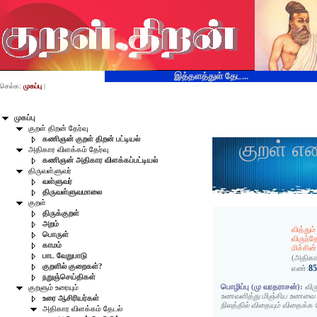
இத்தளத்துள் தேட...
செல்க:
முகப்பு
|
முகப்பு
குறள் திறன் தேர்வு
கணிஞன் குறள் திறன் பட்டியல்
குறள் எ
அதிகார விளக்கம் தேர்வு
கணிஞன் அதிகார விளக்கப்பட்டியல்
திருவள்ளுவர்
வள்ளுவர்
திருவள்ளுவமாலை
குறள்
திருக்குறள்
அறம்
வித்து
பொருள்
விருந்த
காமம்
மிச்சின
பாட வேறுபாடு
(அதிகா
குறளில் குறைகள்?
8
எண்:
நறுஞ்செய்திகள்
பொழிப்பு (மு வரதராசன்):
விர
குறளும் உரையும்
உணவளித்து மிஞ்சிய உணவை 
உரை ஆசிரியர்கள்
நிலத்தில் விதையும் விதைக்
அதிகார விளக்கம் தேடல்