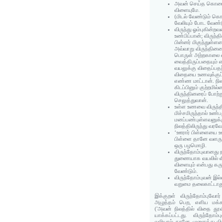
அவன் செய்த கொடை
விளையுமே.
(மிடல் வேண்டும் 
வேலியும் போட வேண்
விருந்து ஓம்புகின்ற
உண்பிப்பான்; விருந
பின்னர் மிகுந்துள்
அவ்வாறு விருந்தினர
பொருள் அற்றகாலை
வைத்திருப்பதையும் எ
வயலுக்கு விதைப்பத
விதையை உணவுக்குப்
எண்ண மாட்டான். நிலம
கிடப்பினும் குற்றமில
விருந்தினரைப் போற்ற
செலுத்துவான்.
உள்ள உணவை விருந்தி
மிச்சமிருந்தால் உண்
மனப்பண்புள்ளவனுக
நிலத்திலிருந்து வர
‘ஊரார் பிள்ளையை ஊட
பிள்ளை தானே வளரும்'
ஒரு பழமொழி.
விருந்தோம்புவானது 
துணையாக வயலில் வ
விளையும் என்பது க
வேண்டும்.
விருந்தோம்புவன் இல்
வறுமை தலைகாட்டாத
இக்குறள் விருந்தோம்புவோர்
அழுத்தம் பெற, எளிய மக்க
('அவன் நிலத்தில் விதை தூ
யாக்கப்பட்டது. விருந்தோம
வலியால் தானே முளைத்து வி