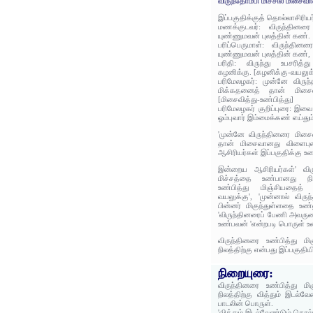
விருந்தோம்பி மிச்சில் மிசைவான
இப்பகுதிக்குத் தொல்லாசிரிய
மணக்குடவர்: விருந்தின
யுண்ணுமவன் புலத்தின் கண்.
பரிப்பெருமாள்: விருந்தி
யுண்ணுமவன் புலத்தின் கண்,
பரிதி: விருந்து உபசரித்த
கழனிக்கு. [கழனிக்கு-வயலுக
பரிமேலழகர்: முன்னே விருந்
மிக்கதனைத் தான் மிசைவா
[மிசைவித்து-உண்பித்து]
பரிமேலழகர் குறிப்புரை: இவை 
ஓம்புவார் இம்மைக்கண் எய்தும்
'முன்னே விருந்தினரை மிசைவ
தான் மிசைவானது விளைபுலத
ஆசிரியர்கள் இப்பகுதிக்கு உர
இன்றைய ஆசிரியர்கள்' விர
மிச்சத்தை உண்பானது நிலத
உண்பித்து மிஞ்சியதைத
வயலுக்கு', 'முன்னால் விர
பின்னர் மிகுந்துள்ளதை உண
'விருந்தினரைப் பேணி அவரு
உண்பவன் 'என்றபடி பொருள் உ
விருந்தினரை உண்பித்து 
நிலத்திற்கு என்பது இப்பகுதி
நிறையுரை:
விருந்தினரை உண்பித்து 
நிலத்திற்கு வித்தும் இடல்
பாடலின் பொருள்.
'வித்தும் இடல்வேண்டும் கொல