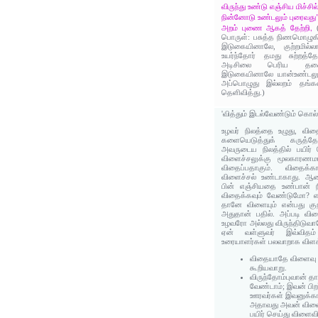
விருந்து உண்டு எஞ்சிய மிச்சி
நின்னோடு உண்டலும் புரைவது"
அறம் புணை ஆகத் தேற்றி,
பொருள்: பசுத்த நிணமொழுகி
இடுகையினாலே, குற்றமில்லாத
உயர்ந்தோர் தமது சுற்றத்த
அடிசிலை பெரிய தகைம
இடுகையினாலே யான்உண்டலும
அப்பொழுது இல்லறம் தங்க
தெளிவித்து.)
'வித்தும் இடல்வேண்டும் கொல
உழவர் நிலத்தை உழுது, விதை 
களையெடுத்துக் கருத்தோ
அவருடைய நிலத்தில் பயிர்
விளைச்சலுக்கு மூலகாரண
விதைப்பதாகும். விதைக்க
விளைச்சல் உண்டாகாது. ஆனா
பின் எஞ்சியதை உண்பான் ந
விதைக்கவும் வேண்டுமோ? என
தானே விளையும் என்பது கு
அதுதான் பதில். அப்படி வி
உழவரோ அல்லது விருந்திடுவார
ஏன் வள்ளுவர் இவ்விதம் 
உரையாளர்கள் பலவாறாக விளக
விதையாதே விளைவு உ
கூறியவாறு.
விருந்தோம்புவான் 
வேண்டாம்; இவன் பிறர
ஊரவர்கள் இவனுக்கா
அதாவது அவன் விளைப
பயிர் செய்து விளைவ