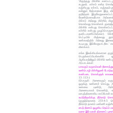
'மிகுந்தது மிச்சில் எனப்பட்
கூறுவர்‌. எச்சம் என்ற சொல
எஞ்சியது எச்சம்‌, எஞ்சுதல்‌-
என்னும்‌ நேர்மாறான இரு 
குறித்தல்‌ இருவேறுவகைப்பட
வேண்டுமளவுபோக அவ்வளவிற
மிச்சம்‌ ௮ல்லது மிச்சில்; மி
கொள்‌வது கொள்ளக்‌ குறைந்தது
மிச்சில்‌ என்பது கொள்ளப்பட
எச்சில்‌ என்பது முழுப்பொர
தண்டபாணிப்பிள்ளை). 'மிச்
பெட்டியில் மிஞ்சுவது தூய
உண்கலத்தில் அல்லது இலையி
கூடியது. இவ்வேறுபாடறிக.' 
விளக்கம்.
சங்க இலக்கியங்களான குறுந்
பெருங்காப்பியங்களி
ஆகியவற்றிலும் மிச்சில் உண்பத
அப்பாடல்கள்:
யாவரும் வருகவென் றிசைத்துட
உண்டொழி மிச்சிலுண் டோடுத
கண்படை கொள்ளுங் காவலன
13: 113-)
(பொருள்: அனைவரும் வரு
ஒருங்கு உண்ணச் செய்து, 
உணவை யுண்டு, அவ்வ
அணையாகக் கொண்டு, -உறங
வாபுத்திரனாகிய காப்போன் எ
உயர்ந்தோர்க்கு நீரொடு சொரி
(குறுந்தொகை 233:4-5 பொ
நீரொடு தானம் பண்ணி எஞ்சிய
பைந் நிணம் ஒழுகிய நெய்ம் மல
வசை இல் வான் திணைப் புரை