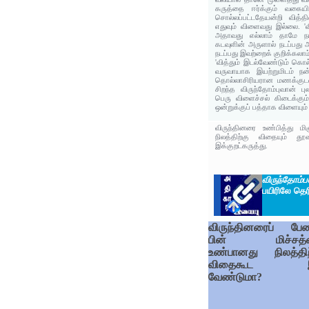
கருத்தை ஈர்க்கும் வகையி
சொல்லப்பட்டதேயன்றி வித்தி
எதுவும் விளைவது இல்லை. 'வி
அதாவது எல்லாம் தாமே நட
கடவுளின் அருளால் நடப்பது அ
நடப்பது இவற்றைக் குறிக்கலாம
'வித்தும் இடல்வேண்டும் கொ
வருவாயாக இயற்றுமிடம் நன்
தொல்லாசிரியரான மணக்குடவ
சிறந்த விருந்தோம்புவான் புல
பெரு விளைச்சல் கிடைக்கும
ஒன்றுக்குப் பத்தாக விளையும்
விருந்தினரை உண்பித்து 
நிலத்திற்கு விதையும் 
இக்குறட்கருத்து.
விருந்தோம்ப
பயிரிலே தெரி
விருந்தினரைப் பேண
பின் மிச்சத்
உண்பானது நிலத்திற
விதைகூட 
வேண்டுமா?