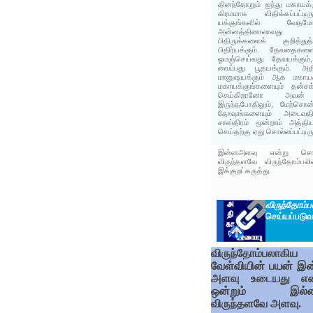
தினந்தோறும் ஐந்து மகாயக்
கிரமமாக விதிக்கப்பட்டி
யக்ஞங்களில் வேதமோ
அன்னத்தினாலாவது ஜல
பிதிருக்களைக் குறித்த
பிதிர்யக்ஞம். தேவதைகளை
ஓமஞ்செய்வது தேவயக்ஞம
வைப்பது பூதயக்கும். அத
மானுஷயக்ஞம் ஆக மகாயக்ஞ
மகாயக்ஞங்களையும் தன்சக்
செய்கிறானோ அவன் கிர
இருந்தபோதிலும், மேற்ச
தோஷங்களையும் அடைவதி
சாஸ்திரம் மூன்றாம் அத்தி
செய்தற்கு ஏது சொல்லப்பட்டிரு
இன்னஅளவு என்று சொல்
விருந்தளவே விருந்தோம்ப
இக்குறட்கருத்து.
விருந்தோம்ப
செய்யப்படு
விருந்தோம்பலாகிய
வேள்வியின் பயன் இ
அளவு உடையது என
ஒன்றும் இல்ல
விருந்தளவே அளவு.