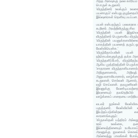
அந்த அளவுக்கு நல்ல காரியம்
பொருள் கூறுவார்.
'விருந்தினர் உவக்கும் உவ
பயனாகும்' என்பது குழந்தைய
இவ்வுரைகள் தெளிவு பயப்பன
பயன் என்பதற்குப் பலவாறாக
கூறினர். அவற்றிலிருந்து சில:
'விருந்தின் பயன் இதுவெ
விருந்தினர் பெருமையே விருந்
'விருந்தின் பயனுக்களவில்லை
யாகத்தின் பயனைத் தரும்; ஒ
வேள்வியென்க.'
'விருந்தோம்பலின் பயன் 
நற்செயல்களுக்குத் தக்க அள
'விருந்தளிப்போர், விருந்தேற
ஆகிய முத்திறத்தின் பெருக
'சாதாரண விருந்தாளியானால்,
அறிஞனானால், அறிவ
அனுபவசாலியானால், வாழ்க்கைச
கூறுவான். செல்வன் ஆனால்,
வழி செய்வான். தவமுனிவன
இவனுக்கு வேண்டியவற்ற
இவனையும் தவநெறியில் 
வாழ்க்கைப் பாதையை மாற்றிய
வடவர் நூல்கள் வேள்வி
பகுத்தனர். வேள்வியின
இயற்றப்படுகின்றன என்
காரணங்களும்:
'கிருகஸ்தன் யந்திரம் அல்லது
உரல் உலக்கை, தண்ணீ
இவ்வைந்தினையும் உபயோகப்
அவனுக்கு ஐவகைக் கொலப்ப
அவ்வைந்து பாவங்கள் போக்