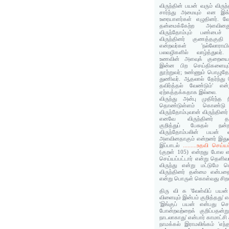
விருந்தின் பயன் வரும் விருந்
சார்ந்து அமையும் என இக
உரையாளர்கள் எழுதினர். வேள
தன்மைக்கேற்ற அளவி
விருந்தோம்பும் பண்பைச் ச
விருந்தினர் குணத்தகுதி 
என்றவர்கள் 'நல்லோராயி
பலவழிகளில் வாழ்த்துவர்
உணவின் அளவுக் குறையையு
இன்ன பிற செய்திகளையும்
தூற்றுவர்; உண்ணும் பொழுத
துணிவர். ஆதலால் தேர்ந்து 
தவிர்த்தல் வேண்டும்' என்
ஏற்கத்தக்கதாக இல்லை.
விருந்து அன்பு முதிர்ந்த 
தொண்டுள்ளம் கொண்டு வி
விருந்தோம்புவான் விருந்தின
எனவே விருந்தினர் தகு
குறித்துப் பேசுதல் நன்
விருந்தோம்பலின் பயன் வி
அளவினதாகும் என்றனர் இதுவு
இப்பாடல்
.........உதவி செய்ய
(குறள் 105) என்றது போல எ
செய்யப்பட்டார் என்று தெளி
விருந்து என்று மட்டுமே ச
விருந்தினர் தன்மை என்பத
என்று பொருள் கொள்வது சிறக்
திரு வி க 'வேள்விப் பயன்
விளையும் இன்பம் குறித்தது' என
'இங்குப் பயன் என்பது செல
போன்றவற்றைக் குறிப்பதன
நாடலாகாது' என்பார் காமாட்சி
நாமக்கல் இராமலிங்கம் 'எந்