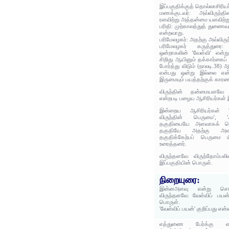
இப்பகுதிக்குத் தொல்லாசிரிய
மணக்குடவர்: அவ்விருந
ரளவிற்று அத்தன்மை யளவிற்று
பரிதி: முற்காலத்துத் துணை
என்றவாறு.
பரிமேலழகர்: அதற்கு அவ்விர
பரிமேலழகர் கருத்துரை:
ஒன்றாகலின் 'வேள்வி' என்
சிறிது ஆயினும் தக்கார்கைப் 
போர்த்து விடும் (நாலடி.38
என்பது ஒன்று இல்லை என்
இருமையும் பயத்தற்குக் காரணம
விருந்தின் தன்மையளவே 
என்றபடி பழைய ஆசிரியர்கள் இ
இன்றைய ஆசிரியர்கள் 'வ
விருந்தின் பெருமை', 'அ
தகுதியையே அளவாகக் கொண்
தகுதியே அதற்கு அளவாக
தகுதிக்கேற்பப் பெருமை ம
உரைத்தனர்.
விருந்தளவே விருந்தோம்ப
இப்பகுதியின் பொருள்.
நிறையுரை:
இன்னஅளவு என்று சொல்
விருந்தளவே வேள்விப் பயன
பொருள்.
'வேள்விப் பயன்' குறிப்பது என
எத்துணை பேர்க்கு 