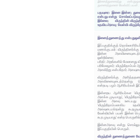
இனைத்துணைத்து என்பதுஒன
துணைத்துணை வேள்விப் பயன் .
பதவுரை: இனை-இன்ன; துண
என்பது-என்று சொல்லப்படுவ
இல்லை; விருந்தின்-விரு
உதவியஅளவு; வேள்வி-விருந்த
இனைத்துணைத்து என்பதுஒன்
இப்பகுதிக்குத் தொல்லாசிரிய
மணக்குடவர்: விருந்தினர்க்க
இன்ன அளவினையுடைத்
ஒன்றில்லை;
பரிதி: அறங்களில் மேலானது விர
பரிமேலழகர்: விருந்தோம்பல்
அளவிற்று என்பதோர் அளவுடை
விருந்தினர்க்கு அளித்த
அளவினையுடைத்தென்று ச
என்றபடி பழம் ஆசிரியர்கள் இப
இன்றைய ஆசிரியர்கள 'விரு
அளக்க முடியாது', 'விருந்தோ
இன்ன அளவு உடையது என
'விருந்தோம்பலாகிய 
அளவுடையதென்று கூறமுடியா
வேள்வியின் பயன் இன்ன பெ
கூற முடியாது' என்ற பொருளில்
இன்னஅளவு என்று சொல்லும
இப்பகுதியின் பொருள்.
விருந்தின் துணைத்துணை வேள