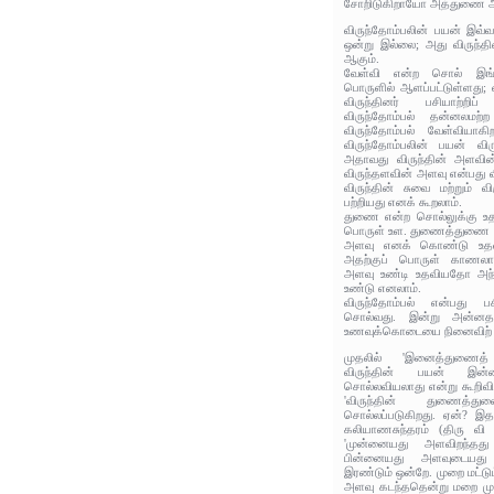
சோறிடுகிறாயோ அத்துணை அ
விருந்தோம்பலின் பயன் இவ்
ஒன்று இல்லை; அது விருந்
ஆகும்.
வேள்வி என்ற சொல் இங்க
பொருளில் ஆளப்பட்டுள்ளது; 
விருந்தினர் பசியாற்றிப
விருந்தோம்பல் தன்னலமற
விருந்தோம்பல் வேள்வியாக
விருந்தோம்பலின் பயன் வ
அதாவது விருந்தின் அளவின
விருந்தளவின் அளவு என்பது 
விருந்தின் சுவை மற்றும் 
பற்றியது எனக் கூறலாம்.
துணை என்ற சொல்லுக்கு உதவ
பொருள் உள. துணைத்துணை எ
அளவு எனக் கொண்டு உதவ
அதற்குப் பொருள் காணலாம்
அளவு உண்டி உதவியதோ அந்த
உண்டு எனலாம்.
விருந்தோம்பல் என்பது பச
சொல்வது. இன்று அன்னதா
உணவுக்கொடையை நினைவிற்
முதலில் 'இனைத்துணைத்
விருந்தின் பயன் இ
சொல்லவியலாது என்று கூறிவிட
'விருந்தின் துணைத
சொல்லப்படுகிறது. ஏன்? இத
கலியாணசுந்தரம் (திரு வி 
'முன்னையது அளவிறந்தது
பின்னையது அளவுடையது 
இரண்டும் ஒன்றே. முறை மட்ட
அளவு கடந்ததென்று மறை மு