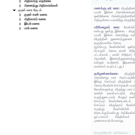
அதிகாரத் தெரிவில்
அனைத்து அதிகாரங்கள்
மணக்குடவர் உரை:
விருந்தின
குறள்-உரை தேடல்
பயன் இன்ன அளவினையுடை
குறள் எண் வகை
ஒன்றில்லை. அவ்விருந்தினர
அதிகாரம் வகை
அத்தன்மை யளவிற்று விருந்த
இயல் வகை
பரிமேலழகர் உரை:
வேள்வி
பால் வகை
என்பது ஒன்று இல்லை - விரு
பயன் இன்ன அளவிற்று என்
விருந்தின் துணைத்துணை -
தகுதியளவே அளவு.
(ஐம்பெரு வேள்வியின் ஒன்றா
பொருள் அளவு தான் சிறித
பட்டக்கால் , வான் சிறிதாப் 
ஆகலின், இனைத்துணைத்து
என்றும் கூறினார். இதனான்
காரணம் கூறப்பட்டது.)
தமிழண்ணல்உரை:
விருந
அளவினது என அளப்பதற்க
இங்கு செய்யும் விருந்தி
அளவு வேள்வி செய்ததன் பயன
தேவர்களுக்கு விருந்து படைப
உலகில் வைக்கப்படும் விர
கருத்துடையவர். மேலும் க
செய்யும் வேள்வியைவிடக் 
செய்யும் விருந்தாம் வேள
கருத்து. வேள்வியின்
கிடைக்குமென்பது அவ்வேள்வி
நுட்பமாய்ச் சிந்திக்கச
புலனாகாமற் போகாது.
பொருள்கோள் வரிஅமைப்பு: