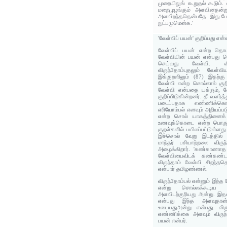
முறையிலுங் கூறுதல் கூடும்
மறைமுழங்கும் அளவினதன்
அளவிறந்ததென்பதே. இது போ
நுட்பமுமென்க.'
'வேள்விப் பயன்' குறிப்பது என
வேள்விப் பயன் என்ற தொடர
வேள்வியின் பயன் என்பது பொர
செய்வது வேள்வி. விரு
விருந்தோம்புதலும் வேள்வி
இக்குறளிலும் (87) இதற்கு
வேள்வி என்ற சொல்லால் குறி
வேள்வி என்பதை யக்ஞம், 
குறிப்பிடுகின்றனர். தீ வளர்த
படைப்பதாக எண்ணிக்கொ
எரியோம்பல் எனவும் அறியப்பட
என்ற சொல் யாகத்தினைக் க
உணவுக்கொடை என்ற பொருள
குறள்களில் பயிலப்பட்டுள்ளத
இச்சொல் வேறு இடத்தில் பய
மாந்தர் பசியாற்றலை விரு
அழைக்கிறார். 'கண்காணாத த
வேள்வியைவிடக் கண்கண்ட ம
விருந்தாம் வேள்வி சிறந்தத
என்பார் தமிழண்ணல்.
விருந்தோம்பல் என்னும் இந்த
என்று சொல்லக்கூடிய
அளவிடற்குரியது அன்று. இத
என்பது இந்த அளவுதா
உடையதுஅன்று என்பது. விர
எண்ணிக்கை அளவும் விருந்
பயன் என்பர்.