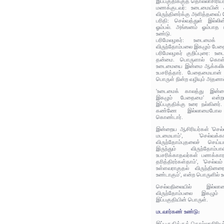
இப்பகுதிக்குத் தொல்லாசிரிய
மணக்குடவர்: உடைமையின்
விருந்தினர்க்கு அளித்தலைப
பரிதி: செல்வத்துள் இல்லி
ஓம்பல். அங்ஙனம் ஓம்பாத
உண்டு.
பரிமேலழகர்: உடைமைக் 
விருந்தோம்பலை இகழும் பே
பரிமேலழகர் குறிப்புரை: 
தன்மை. பொருளால் கொள்ள
உடைமையை இன்மை ஆக்கலி
உபசரித்தார். பேதைமையான்
பொருள் நின்ற வழியும் அதனா
'உடைமைக் காலத்து இன்ம
இகழும் பேதைமை' என்றப
இப்பகுதிக்கு உரை நல்கினர
கண்ணே இல்லாமைபோல
கொண்டார்.
இன்றைய ஆசிரியர்கள் 'செல்வ
மடமையாம்', 'செல்வக்
விருந்தோம்புதலைச் செய
இருந்தும் விருந்தோம்பா
உபசரிக்காதவர்கள் பணக்கார
தரித்திரர்கள்தாம்', 'செல்
உள்ளவராகுதல் விருந்தின
உண்டாகும்', என்ற பொருளில் 
செல்வநிலையில் இல்லா
விருந்தோம்பலை இகழும்
இப்பகுதியின் பொருள்.
மடவார்கண் உண்டு:
இப்பகுதிக்குத் தொல்லாசிரிய