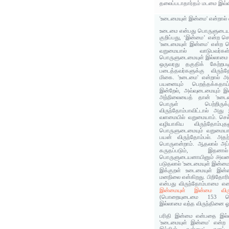
தலைப்படாதார்தம் மடமை இவ்வி
'உடைமையுள் இன்மை' என்றால்
உடைமை என்பது பொருளுடையன
குறிப்பது, ‘இன்மை’ என்ற ச
'உடைமையுள் இன்மை' என்ற த
வறுமையால் வாடுபவர்க
பொருளுடைமையுள் இல்லாமை 
ஒருவரது தகுதிக் கேற்றபடி
படைத்தவர்களுக்கு விருந்
மிகை. 'உடைமை' என்றால் அ
பயனையும் பெறத்தக்கதாய
இன்றேல், அவ்வுடைமையும் இ
அந்நிலையைத் தான் 'உடைம
பொருள் பெற்றிருக்
விருந்தோம்பாவிட்டால் அது
வளமையில் வறுமையாம். செல
வழியாகிய விருந்தோம்புத
பொருளுடைமையும் வறுமையா
பயன்‌ விருந்தோம்பல்‌. அதற்
பொருளன்றாம்‌. ஆதலால்‌ அ
கருதப்படும்‌, இதனால்
பொருளுடையனாயினும்‌ ௮வன
படுதலால் 'உடைமையுள் இன்மை' 
இக்குறள் உடைமையுள் இன்ம
மனநிலை என்கிறது. பிறிதோரி
என்பது விருந்தோம்பாமை என
இன்மையுள் இன்மை விருந்தொர
(பொறையுடைமை 153 பொர
இல்லாமை வந்த விருந்தினை ஓம்ப
பரிதி இன்மை என்பதை இல்ல
'உடைமையுள் இன்மை' என்ற த