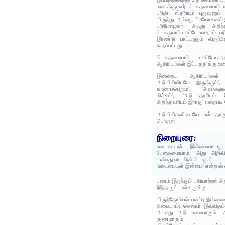
மணக்குடவர்: பேதைமையார் மா
பரிதி: ஸ்தீரியும் புருஷன
விருந்து. அல்லது பிரயோசனம்
பரிமேலழகர்: அஃது அறிந்
பேதையார் மாட்டே உளதாம். பர
இரண்டு பாட்டானும் விருந்த
கூறப்பட்டது.
'பேதைமையார் மாட்டேயு
ஆசிரியர்கள் இப்பகுதிக்கு உர
இன்றைய ஆசிரியர்கள் 
அறிவிலியிடமே இருக்கும்'
காணப்பெறும்', 'அவர்களு
மிச்சம்', 'அறியாதாரிடம்
அறிந்தவரிடம் இராது' என்றபட
அறிவிலிகளிடையே உள்ளதாகு
பொருள்.
நிறையுரை:
உடைமையுள் இன்மையாவது 
பேதைமையாம்; அது அறிவி
என்பது பாடலின் பொருள்.
'உடைமையுள் இன்மை' என்றால்
பணம் இருந்தும் பசியாற்றல்
இந்த முட்டாள்களுக்கு.
விருந்தோம்பல் பண்பு இல்லா
நிலையாம்; செல்வர் இவ்விதம
அவரது அறியாமையாகும்; அ
குணமாகும்.