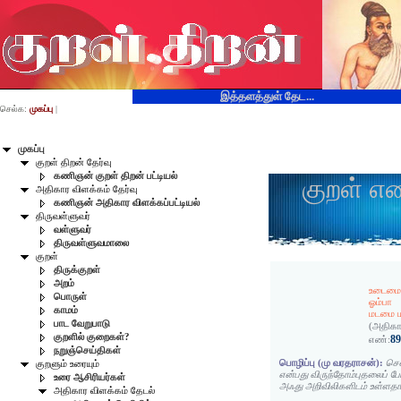
இத்தளத்துள் தேட...
செல்க:
முகப்பு
|
முகப்பு
குறள் திறன் தேர்வு
கணிஞன் குறள் திறன் பட்டியல்
குறள் எ
அதிகார விளக்கம் தேர்வு
கணிஞன் அதிகார விளக்கப்பட்டியல்
திருவள்ளுவர்
வள்ளுவர்
திருவள்ளுவமாலை
குறள்
திருக்குறள்
அறம்
உடைமைய
பொருள்
ஓம்பா
காமம்
மடமை ம
பாட வேறுபாடு
(அதிகா
குறளில் குறைகள்?
8
எண்:
நறுஞ்செய்திகள்
பொழிப்பு (மு வரதராசன்):
செல
குறளும் உரையும்
என்பது விருந்தோம்புதலைப் 
உரை ஆசிரியர்கள்
அஃது அறிவிலிகளிடம் உள்ளதா
அதிகார விளக்கம் தேடல்