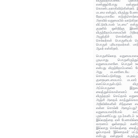
விருந்தோம்பலைப் புறக்
எண்ணும்போது வள்ளு
கொண்டவராகிவிடுகின்றார். 
மடமை என்றும், விருந்து பே
நேரடியாகவே கடுஞ்சொற்கள
அளவில் வறுமையில் வாடுகிற
விட்டுவிடாமல் 'மடமை" என்ற
குறளில் ஒன்றிற்கு இரண
விருந்தோம்பாமையின் அறி
அழுத்திச் சொல்கிறார்
செல்வர்கள் பொருளியல் தெ
பொருள் புரியாதவர்கள். மா
ஆவர் என்கிறார்.
பொருளில்லாத வறுமையாளன்
முடியாது. பொருளிருந்து
வறுமையாளனே. பொருள் உடை
என்பது விருந்தோம்பலைப்
அது மடவாரிடையே கா
சொல்லப்படுகிறது. மடம
குறையுடைமையாம். மடவார்
எனப்பொருள்படும். வி
அப்பொருளை இறுகப்ப
வைத்துக்கொள்ளலாம் எ
விருந்தறம் செய்தால் வறும
அஞ்சி அதைக் காத்துக்கொள
அறிவிலிகளின் சிந்தனை என
என்ன சொல்லி அழைப்பது? ச
வறுமையாளர்போல் காட்
புறக்கணிப்பது மூடர்களிடம் 
இவ்வறத்தை ஏன் பேணவில்லை
காரணம் ஒன்றையும் கண்டுப
இவ்வாறு செல்வத்தை வைத்த
ஓம்பாதவர் 'இல்லாதவர்' மட்
என்பது வள்ளுவர் கருத்து