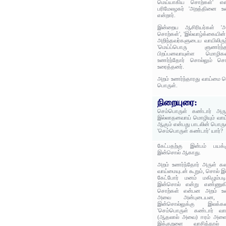
மெய்யாகிய சொற்கள்' என்
பரிமேலழகர் 'அறத்தினை உணர
என்றார்.
இன்றைய ஆசிரியர்கள் 'அற
சொற்கள்', 'இல்வாழ்க்கையி
அறிந்தவர்களுடைய வாயிலிருந
'மெய்ப்பொரு ளுணர்ந
பிறப்பனவாயுள்ள மொழிகள
உணர்ந்தோர் சொல்லும் சொ
உரைத்தனர்.
அறம் உணர்ந்தாரது வாய்மை ம
பொருள்.
நிறையுரை:
செம்பொருள் கண்டார் அர
இல்லாதனவாய் மொழியும் வா
ஆகும் என்பது பாடலின் பொருள
'செம்பொருள் கண்டார்' யார்?
கேட்பதற்கு இன்பம் பயக்க
இன்சொல் ஆகாது.
அறம் உணர்ந்தோர் அருள் கல
வாய்மையுடன் கூறும், சொல் 
கேட்போர் மனம் மகிழும்
இன்சொல் என்று எண்ணுகி
சொற்கள் என்பன அறம் உணர்
அவை அன்புடையன, 
இன்சொல்லுக்கு இலக்கண
'செம்பொருள் கண்டார் வ
(ஆதலால் அவை) ஈரம் அளைஇப
இக்குறளை வாசித்தால