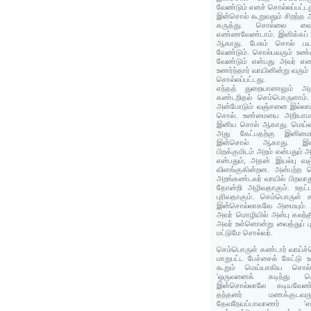
வேண்டும் எனச் சொல்லப்பட்டத
இன்சொல் கூறுவதும் சிறந்த 
கருத்து. சொல்லை வ
எண்ணவேண்டாம். இனிக்கப் 
ஆகாது. பேசும் சொல் பய
வேண்டும். சொல்பவரும் உண்
வேண்டும் என்பது அவர் எ
உணர்ந்தார் வாயினின்று வரு
சொல்லப்பட்டது.
எந்தத் துறையானாலும் 
கண்டறிதல் செம்பொருளாம்
அன்போடும் வஞ்சனை இல்லாம
சொல். உண்மையை அறியாமல்
இனிய சொல் ஆகாது. மெய்ய
அது கேட்பதற்கு இனிமை
இன்சொல் ஆகாது. இக்க
பிறக்குமிடம் அறம் என்பதும்
என்பதும், அதன் இயல்பு வஞ
விளங்குகின்றன. அன்பற்ற
அறங்கண்டவர் வாயில் பிறவாத
தோன்றி அழிவதாகும். உதட்
புரிவதாகும். செம்பொருள் 
இன்சொல்லாகவே அமையும். அ
அவர் மொழியில் அன்பு கலந்த
அவர் உள்ளொன்று வைத்துப் 
மட்டுமே சொல்வர்.
செம்பொருள் கண்டார் வாய்ச்
மாறுபட்ட பேச்சைக் கேட்டு
கூறும் மெய்யாகிய சொல
'ஒருவனைக் கடிந்து சொ
இன்சொல்லாலே கடியவேண்
தந்தனர் மணக்குடவரும
தேவநேயப்பாவாணர் 'எ