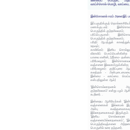
உண்மைப் பொருள், அறம்;
வாய்ச்சொல்-மொழி, வாய்மை,
இன்சொலால் ஈரம் அளைஇப் பட
இப்பகுதிக்குத் தொல்லாசிரிய
மணக்குடவர்: இன்ச
பொருந்திக் குற்றமிலவாம்;
பரிப்பெருமாள்: இன்
பொருந்திக் குற்றமிலவாம்;
பரிதி: ஆபத்துக் காலத்த
உதவும்;
காலிங்கர்: இனிய சொல்லுவ
விராவிப் பொய்யென்கின்ற 
யாவை எனின்; [நீர்மை- தன்ம
பரிமேலழகர்: இன்சொலா
வஞ்சனை இலவாயிருக்கின்ற;
பரிமேலழகர்: குறிப்புரை:
கலத்தல் - அன்புடைமையை 
இன்மை - வாய்மை. மெய்யுண
என்பதிலுள்ள ஆல்]
'இன்சொல்லாதலால் அ
குற்றமிலவாம்' என்று பழம் ஆச
கூறினர். .
இன்றைய ஆசிரியர்கள் 'இன்
வஞ்சனைகள் இல்லாமல் இருக
அன்பு கலந்தனவாகவ
இல்லாதனவாகவும் இருக்கும்
'இனிய சொல்லாவன 
வஞ்சனையில்லாதனவாய்', 'இ
பொருந்திவஞ்சனை அற்றனவ
பொருளில் உரை தந்தனர்.