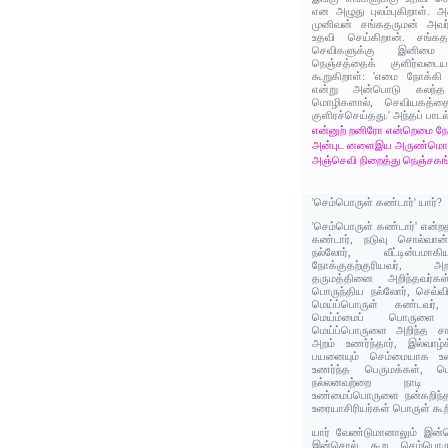
என அழுது புலம்புகிறாள். 
முனிவன் சங்கதருமன் அவர
உதவி செய்கிறான். சங்கத
செவிகளுக்கு இனிமை
நெஞ்சத்தைக் குளிர்வடைய
கூறுகிறாள்: 'எமை நோக்கி 
என்று அன்பொடு கலந்த
மொழிகளால், செவியகத்தை
குளிரச்செய்தது.' அந்தப் பாடல
என்னுற் றனிரோ என்றெமை ந
அன்புட னளைஇய அருண்மொழ
அஞ்செவி நிறைத்து நெஞ்சகங் க
'செம்பொருள் கண்டார்' யார்?
'செம்பொருள் கண்டார்' என்
கண்டார், நடுவு சொல்வான
நல்லோர், வீட்டின்பமா
நோக்குதற்குரியவர், அ
தருமத்தினை அறிந்தவர்க
பொருந்திய நல்லோர், செவ்
மெய்ப்பொருள் கண்டவர்,
மெய்ம்மைப் பொருளை 
மெய்ப்பொருளை அறிந்த சா
அறம் உணர்ந்தார், இல்வாழ
பயனையும் செம்மையாக உணர
உணர்ந்த பெருமக்கள், மெ
நல்லனவற்றை நாடி உ
உண்மைப்பொருளை நன்கறிந்த
உரையாசிரியர்கள் பொருள் கூற
யார் வேண்டுமானாலும் இன்
இன்சொல் கூற செம்பொரு