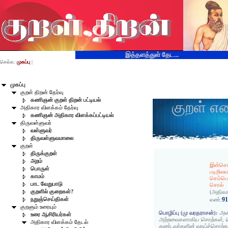
இத்தளத்துள் தேட...
செல்க:
முகப்பு
|
முகப்பு
குறள் திறன் தேர்வு
கணிஞன் குறள் திறன் பட்டியல்
குறள் எ
அதிகார விளக்கம் தேர்வு
கணிஞன் அதிகார விளக்கப்பட்டியல்
திருவள்ளுவர்
வள்ளுவர்
திருவள்ளுவமாலை
குறள்
திருக்குறள்
அறம்
இன்சொ
பொருள்
படிறிலவ
காமம்
செம்பொ
பாட வேறுபாடு
சொல்
குறளில் குறைகள்?
(அதிகா
9
நறுஞ்செய்திகள்
எண்:
குறளும் உரையும்
பொழிப்பு (மு வரதராசன்):
அன்
உரை ஆசிரியர்கள்
அற்றவைகளாகிய சொற்கள், ம
அதிகார விளக்கம் தேடல்
கண்டவர்களின் வாய்ச்சொற்க