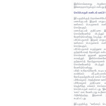
இன்சொல்லானது அருள
இல்லாததாயிருக்கும் என்பது 
செம்பொருள் கண்டார் வாய்ச்
இப்பகுதிக்குத் தொல்லாசிரிய
மணக்குடவர்: இருவர் மாறுப
உண்மைப் பொருளைக் கண்ட
சொற்களும்.
மணக்குடவர் குறிப்புரை: 
சொல்லவேண்டு மிடத்தும
வேண்டுமென்றது. [கடிந்து - சி
பரிப்பெருமாள்: இருவர் மாற
உண்மைப் பொருளைக் கண்ட
சொற்களும்;
பரிப்பெருமாள் கருத்துரை: 
குற்றம்போலத் தோன்றும் என்ப
சொல்வான் ஒருவன் ஒருவன
காலத்தும் இன்சொல்லா
குற்றமாய்த் தோற்றுமாதலால
சொல்லவேண்டு மிடத்தும
வேண்டுமென்றது.
பரிதி: உபதேசத்தோடே கூடிய 
காலிங்கர்: வீட்டின்பம
நோக்குதற்குரியவர் வாய்ச் ச
பரிமேலழகர்: அறத்தினை உணர்
பரிமேலழகர் குறிப்புரை: வ
நெஞ்சிற்கு எல்லாம் செம்ம
செம்பொருள் எனப்பட்டது. 'இ
'வாய்' என வேண்டாது கூறினா
அறிவித்தற்கு. இதனான்
கூறப்பட்டது.
இப்பகுதிக்கு ''உண்மைப் ப