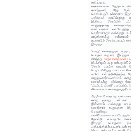
எளிதாகும்.
வஞ்சனையை நெஞ்சில் கொண
ஏமாற்றுவார். அது அன்பு
சொல்பவரும் நல்லவராக இரு
அறிந்தவர் வாயிலிருந்து
இனிமை சொல்லில் மட்டு
சார்ந்துமுளது என்பதாக
கண்டவர்கள் வாயிலிருந்
சொற்களாகும் என்கிறது பாட
வாழ்க்கைக்கு நன்மையும்
பயன்படும் சொற்களாகும் என
இக்குறள்.
‘படிறு’ என்பதற்குக் குற்
பொருள் கூறினர். இவற்றுள
சிறந்தது.
வஞ்ச மனத்தான் படி
இடத்திலும் படிறு என்பது இப
'சொல்' எனலே 'வாயாற் ச
பெறப்படுகிறது. வாய் என வே
பயிலா என்பதறிவித்தற்கு 
வருஞ்சொற்களெல்லாம் என
உணர்த்தற்கு. இவ்வாறு வ
'விதப்புக் கிளவி' எனப்படும். 
விளைக்கும்' என்பது சூத்திரம்
அருளோடு கூடியது, வஞ்சனைய
என்ற மூன்று பண்புகள்
இன்சொல் என்கிறது பாட
உணர்ந்தார் கூறுவதாக இர
சொல்கிறது.
மணிமேகலைக் காப்பியத்தில்
தோன்றிய காதையில் சொல்லப
இக்குறட் பொருளை நினை
அக்காட்சியில் சுதமதி, தன் 
இங்கு எங்களுக்கு உதவி ச