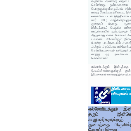
கூறினால் அவர்க்கு வறுமை 
செய்கிறது. துவ்வாமையை ந
பொருளுக்குள்ளதுபோல் இன்
என்று சொல்வதற்கில்லை. இன
வகையில் பயன்படுத்தினால் ப
பலர் மகிழ வாழ்கின்றவனு
குறைவும் நேராது. ஆகைய
இன்பத்தைப் பெருக்க வல்
வாழ்க்கையில் துன்பத்தைச் 
அணுகாது எனச் சொல்லி அம
யவனைப் பசியென்னும் தீப்பி
போன்ற பாடல்நடையில் அமைந்
ஆற்றும் அறம்போல எல்லோரிடம
செய்கிறவனையும் பசித்துன்
சார்ந்த ஓர் நம்பிக்க
கொள்ளலாம்.
எல்லாரிடத்தும் இன்பத்தை
பேசுகின்றவர்களுக்குத் து
இல்லையாம் என்பது இக்குறட்கர
இனியவைகூ
நலிவுறாமல் க
எல்லோரிடத்தும் இன்
தரும் இன்சொ
கூறுபவர்களுக்குத்
துன்பத்தை மிகுவிக்க
வெறுப்பு இராது.