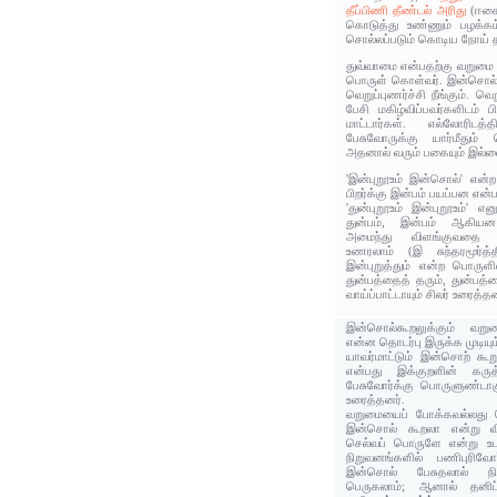
தீப்பிணி தீண்டல் அரிது
(ஈகை 
கொடுத்து உண்ணும் பழக்க
சொல்லப்படும் கொடிய நோய் 
துவ்வாமை என்பதற்கு வறுமை 
பொருள் கொள்வர். இன்சொல் 
வெறுப்புணர்ச்சி நீங்கும். 
பேசி மகிழ்விப்பவர்களிடம் 
மாட்டார்கள். எல்லோரிடத
பேசுவோருக்கு யார்மீதும் 
அதனால் வரும் பகையும் இல்லை
'இன்புறூஉம் இன்சொல்' என
பிறர்க்கு இன்பம் பயப்பன என்
'துன்புறூஉம் இன்புறூஉம்'
துன்பம், இன்பம் ஆகியன 
அமைந்து விளங்குவதை க
உணரலாம் (இ சுந்தரமூர்த்த
இன்புறுத்தும் என்ற பொருள
துன்பத்தைத் தரும், துன்பத்
வாய்ப்பாட்டாயும் சிலர் உரைத்தன
இன்சொல்கூறலுக்கும் வறும
என்ன தொடர்பு இருக்க முடியும
யாவர்மாட்டும் இன்சொற் கூ
என்பது இக்குறளின் கரு
பேசுவோர்க்கு பொருளுண்டாக
உரைத்தனர்.
வறுமையைப் போக்கவல்லது 
இன்சொல் கூறலா என்று வி
செல்வப் பொருளே என்று உட
நிறுவனங்களில் பணிபுரிவோ
இன்சொல் பேசுதலால் நிற
பெருகலாம்; ஆனால் தனிப்