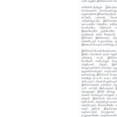
யாரிடத்துமே இனிமையாகப் பே
எல்லோரிடத்திலும் இன்பத்
சொற்களைச் சொல்பவர்களுக்க
வறுமைநிலை இல்லாதொழியும்.
நட்பினர், பகைவர், அயல
மகிழ்ச்சியூட்டும் இன்சொ
உடையவரோ அல்லரோ, கற்ற
பெண்டிரோ, அதிகாரம் 
இளையோரோ முதியோரோ எல்லா
தாழ்ந்தவர் என்ற வேறுபாட
இங்ஙனம் இனிமையை மிகு
எல்லாரிடமும் கூறுபவர்க்கு 
இல்லாமல் போகும் என்கிறது பா
இன்சொல் பேசுகின்றவர்களை எல
இனிய சொற்கள் நயன் ஈனும் 
மற்றொரு பாடல். இன்சொ
பேசுவோர் எவரிடத்தும் வெற
அதுபோலப் பிறரும் இனி
வெறுப்புணர்ச்சி கொள்ள ஏது
ஒருவர்கொள்ளும் காழ்ப்புணர
தன்மையது. இன்சொல் பேசுவதா
மறைந்து நட்புடன் கூடிய நல
உண்டாகும். அதனால் துன்பமும
இன்சொலவரை எவ்விதம் வறு
'யார் மாட்டும் இன்புஉறூஉம்
நொதுமலும் இன்றி உள்ளது
எல்லாச் செல்வமும் எய்துவர்'
தந்தார். இன்சொல் உடையார்
நண்பர்கள் மிகுத்திருப்பரா
வந்தபோதும், கேளாமலேயே உத
வரும் துன்பம் இருக்காத
வழங்கப்படும் பொதுவான
கூறுவதாலேயே வாழ்க்கையில் 