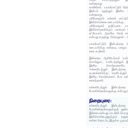
என்றவாறு.
காலிங்கர்: யாவர்மாட்டும் ந
இன்பம் உறுத்தும் இனிய 
என்றவாறு.
பரிமேலழகர்: எல்லார் மாட்டு
இன்சொல்லை உடையார்க்கு.
பரிமேலழகர் குறிப்புரை: யா
இன்சொலவர்க்குப் பகையும் 
நட்பேயாம், ஆகவே அவர் எல்
என்பது கருத்து. [நொதுமல் 
யாவர்மாட்டும் இன்பத்தை 
உடையார்க்கு என்றபடி பழைய 
உரை கூறினர்.
இன்றைய ஆசிரியர்கள் 'யார்
சொல்லுக', 'யாரிடத்திலும் 
இனிய சொற்களையே பேச
'எல்லாரிடத்தும் இன்பத்த
கூறவல்லார்க்கு', 'எவரிடத்த
இனிய சொற்களைப் பேச வல்லா
உரைத்தனர்.
எல்லாரிடத்தும் இன்பத்தை
பேசுகின்றவர்களுக்கு என்பது
நிறையுரை:
எல்லாரிடத்தும் இன்பத்தை
பேசுகின்றவர்களுக்குத் துன்
இல்லை என்பது பாடலின் பொரு
இன்சொல்கூறலுக்கும் வறும
என்ன தொடர்பு இருக்க முடியும