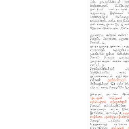
பலர். முகமலர்ச்சியுடன் பிற
இனிமையாகப் பேசிப்பழகு
நண்பர்கள் உண்டாவார்க
கூறுமவனது இடுக்கண்‌ க
பலநிலையிலும் அவர்கள
உதவுவார்கள். மனித உறவு மேம்
நண்பராவர்; துணைநிற்பர்; பக
அதனால் அவர்களைப் பசிப்பிணி
'துவ்வாமை' என்றால் என்ன
வெறுப்பு, பொறாமை, வறும
கொண்டது.
துப்பு - நுகர்வு, துவ்வாமை 
எதிர்மறைத் தொழிற்பெய
நுகரப்படும் ஐம்புல இன்பங்
பொதுப் பொருள் தருவது
நுகராமைக்குக்‌ காரணமாதல
எனப்பட்டது.
தொல்லாசிரியர்கள் 
ஆசிரியர்களில் பலரும
துய்க்காமையைக் குறிப்பத
என்றனர்
துறந்தார்க்கு
(இல்வாழ்க்கை 42) என்ற இடத
வறியவர் என்ற பொருளிலே ஆளப
இக்குறள் நடையில் அமைந
பழியஞ்சிப் பாத்தூண் உ
வழியெஞ்சல் எஞ்ஞான்றும்
பொருள்: பழிவந்துவிடுமோ எ
உண்டலையும் உடைய இல்வாழ
இடரின்றிப் பயணிக்கும்),
வருவ
வாழ்க்கை பருவந்து பாழ்படுதல
பொருள்: வருகின்ற விர
பேணுவானது வாழ்க்கை 
போவதில்லை),
பாத்தூண் ம