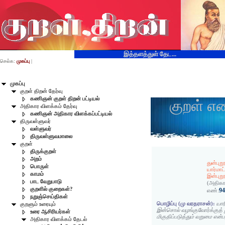
இத்தளத்துள் தேட...
செல்க:
முகப்பு
|
முகப்பு
குறள் திறன் தேர்வு
கணிஞன் குறள் திறன் பட்டியல்
குறள் எ
அதிகார விளக்கம் தேர்வு
கணிஞன் அதிகார விளக்கப்பட்டியல்
திருவள்ளுவர்
வள்ளுவர்
திருவள்ளுவமாலை
குறள்
திருக்குறள்
அறம்
துன்புற
பொருள்
யார்மாட்
காமம்
இன்புற
பாட வேறுபாடு
(அதிகா
குறளில் குறைகள்?
9
எண்:
நறுஞ்செய்திகள்
பொழிப்பு (மு வரதராசன்):
யார
குறளும் உரையும்
இன்சொல் வழங்குவோர்க்குத் 
உரை ஆசிரியர்கள்
மிகுதிப்படுத்தும் வறுமை என்
அதிகார விளக்கம் தேடல்