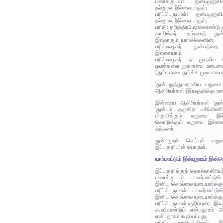
மணக்குடவர்: துன்பமுறுவ
நல்குரவு இல்லையாகும்;
பரிப்பெருமாள்: துன்பமுறு
நல்குரவு இல்லையாகும்;
பரிதி: தரித்திரமேற்கொண்டு து
காலிங்கர்: தம்மைத் துன
இலதாகும். யார்க்கெனின்;
பரிமேலழகர்: துன்பத்தை 
இல்லையாம்.
பரிமேலழகர்: நா முதலிய
புலன்களை நுகராமை உடைமையி
[துவ்வாமை-துய்க்க முடியாமை
'துன்புறுத்துவதாகிய வறுமை
ஆசிரியர்கள் இப்பகுதிக்கு உர
இன்றைய ஆசிரியர்கள் 'துன்
'துன்பம் தருகிற பசிப்பிண
மிகுவிக்கும் வறுமை இல்
கொடுக்கும் வறுமை இல்லை
தந்தனர்.
துன்பமுறச் செய்யும் வற
இப்பகுதியின் பொருள்.
யார்மாட்டும் இன்புறூஉம் இன்
இப்பகுதிக்குத் தொல்லாசிரிய
மணக்குடவர்: யாவர்மாட்டுங
இனிய சொல்லை யுடையார்க்கு
பரிப்பெருமாள்: யாவர்மாட்டு
இனிய சொல்லை யுடையார்க்கு
பரிப்பெருமாள் குறிப்புரை: இஃ
கூறவேண்டும் என்பதூஉம்
என்பதூஉம் கூறப்பட்டது.
பரிதி: யாரிடத்திலும் 