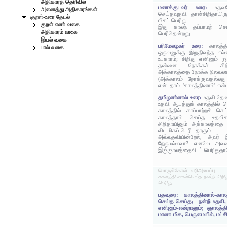
அதிகாரத் தெரிவில்
மணக்குடவர் உரை:
உதவவ
அனைத்து அதிகாரங்கள்
செய்தவுதவி தான்சிறிதாயிரு
குறள்-உரை தேடல்
மிகப் பெரிது.
குறள் எண் வகை
இது காலந் தப்பாமற் செய
அதிகாரம் வகை
பெரிதென்றது.
இயல் வகை
பரிமேலழகர் உரை:
காலத்
பால் வகை
ஒருவனுக்கு இறுதிவந்த எல
உபகாரம்; சிறிது எனினும் 
தன்னை நோக்கச் சிறித
அக்காலத்தை நோக்க நிலவுலகத
(அக்காலம் நோக்குவதல்லத
என்பதாம். 'காலத்தினால்' என்
தமிழண்ணல் உரை:
உதவி தேவ
உதவி ஆபத்துக் காலத்தில் ச
காலத்தில் காப்பாற்றச் 
காலத்தால் செய்த உதவி
சிறிதாயினும் அக்காலத்த
விட மிகப் பெரியதாகும்.
அவ்வுதவியின்றேல், அவர
நேருமல்லவா? எனவே அவர
இஞ்ஞாலத்தைவிடப் பெரிதுத
பொருள்கோள் வரிஅமைப்பு:
காலத்தி னால்செய்த நன்றி சிறி
பெரிது
பதவுரை: காலத்தினால்-காலத
செய்த-செய்த; நன்றி-உதவி,
எனினும்-என்றாலும்; ஞாலத்தி
மாண-மிக, பெருமையில், மட்சி