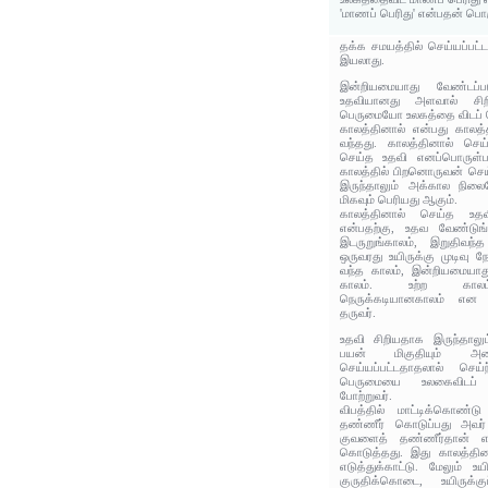
'மாணப் பெரிது' என்பதன் பொ
தக்க சமயத்தில் செய்யப்பட்
இயலாது.
இன்றியமையாது வேண்டப்ப
உதவியானது அளவால் சிற
பெருமையோ உலகத்தை விடப் ப
காலத்தினால் என்பது காலத
வந்தது. காலத்தினால் செ
செய்த உதவி எனப்பொருள்ப
காலத்தில் பிறனொருவன் செ
இருந்தாலும் அக்கால நிலை
மிகவும் பெரியது ஆகும்.
காலத்தினால் செய்த உதவ
என்பதற்கு, உதவ வேண்டுங்
இடருறுங்காலம், இறுதிவந
ஒருவரது உயிருக்கு முடிவு 
வந்த காலம், இன்றியமையாத
காலம். உற்ற காலம்
நெருக்கடியானகாலம் என 
தருவர்.
உதவி சிறியதாக இருந்தாலு
பயன் மிகுதியும் அடை
செய்யப்பட்டதாதலால் செய
பெருமையை உலகைவிடப்
போற்றுவர்.
விபத்தில் மாட்டிக்கொண்டு
தண்ணீர் கொடுப்பது அவர் 
குவளைத் தண்ணீர்தான் எ
கொடுத்தது. இது காலத்தின
எடுத்துக்காட்டு. மேலும் உய
குருதிக்கொடை, உயிருக்