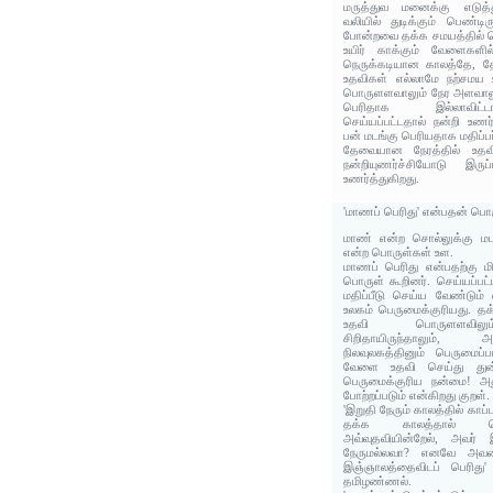
மருத்துவ மனைக்கு எடுத்த
வலியில் துடிக்கும் பெண்டிர
போன்றவை தக்க சமயத்தில் செ
உயிர் காக்கும் வேளைகளில
நெருக்கடியான காலத்தே, தே
உதவிகள் எல்லாமே நற்சமய 
பொருளளவாலும் நேர அளவாலும
பெரிதாக இல்லாவிட்ட
செய்யப்பட்டதால் நன்றி உணர
பன் மடங்கு பெரியதாக மதிப்பர
தேவையான நேரத்தில் உதவ
நன்றியுணர்ச்சியோடு இரு
உணர்த்துகிறது.
'மாணப் பெரிது' என்பதன் பொ
மாண் என்ற சொல்லுக்கு மட
என்ற பொருள்கள் உள.
மாணப் பெரிது என்பதற்கு மி
பொருள் கூறினர். செய்யப்ப
மதிப்பீடு செய்ய வேண்டும் 
உலகம் பெருமைக்குரியது. தக
உதவி பொருளளவிலும்
சிறிதாயிருந்தாலும்
நிலவுலகத்தினும் பெருமைப்ப
வேளை உதவி செய்து துன
பெருமைக்குரிய நன்மை! அத
போற்றப்படும் என்கிறது குறள்.
'இறுதி நேரும் காலத்தில் காப
தக்க காலத்தால் செ
அவ்வுதவியின்றேல், அவர
நேருமல்லவா? எனவே அவர
இஞ்ஞாலத்தைவிடப் பெரிது'
தமிழண்ணல்.