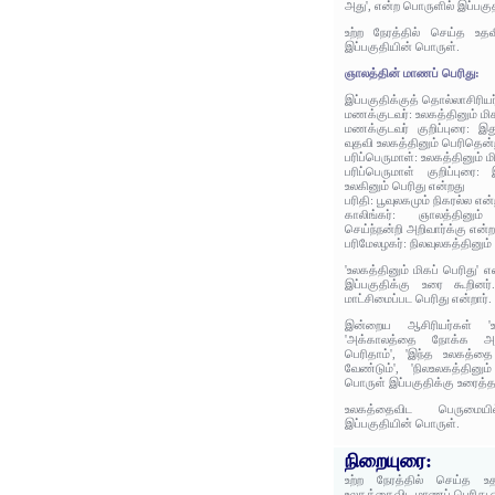
அது', என்ற பொருளில் இப்பகுத
உற்ற நேரத்தில் செய்த உதவ
இப்பகுதியின் பொருள்.
ஞாலத்தின் மாணப் பெரிது:
இப்பகுதிக்குத் தொல்லாசிரிய
மணக்குடவர்: உலகத்தினும் மிக
மணக்குடவர் குறிப்புரை: இ
வுதவி உலகத்தினும் பெரிதென்
பரிப்பெருமாள்: உலகத்தினும் மி
பரிப்பெருமாள் குறிப்புரை
உலகினும் பெரிது என்றது
பரிதி: பூவுலகமும் நிகரல்ல என
காலிங்கர்: ஞாலத்தினும்
செய்ந்நன்றி அறிவார்க்கு என்
பரிமேலழகர்: நிலவுலகத்தினும் 
'உலகத்தினும் மிகப் பெரிது'
இப்பகுதிக்கு உரை கூறினர்
மாட்சிமைப்பட பெரிது என்றார்.
இன்றைய ஆசிரியர்கள் 'உல
'அக்காலத்தை நோக்க அஃத
பெரிதாம்', 'இந்த உலகத்த
வேண்டும்', 'நிலஉலகத்தினும
பொருள் இப்பகுதிக்கு உரைத்த
உலகத்தைவிட பெருமைய
இப்பகுதியின் பொருள்.
நிறையுரை:
உற்ற நேரத்தில் செய்த உ
உலகத்தைவிட மாணப் பெரிது எ