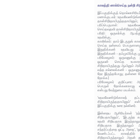
காலத்தி னால்செய்த நன்றி சிற
இப்பகுதிக்குத் தொல்லாசிரிய
மணக்குடவர்: உதவவேண்டுங்கா
தான்சிறிதாயிருந்ததாயினும்;
பரிப்பெருமாள்: உதவவேண
செய்தவுதவி தான்சிறிதாயிருந
பரிதி: ஒருவர்க்கு ஆபத்
உதவிக்கு;
காலிங்கர்: தாம் இடருறுங் க
செய்த நன்மைப் பொருளானத
இறுதிக்கண் உதவியது ஆக
இறுதிக்கண் - தம்முயிர்க்கு 
பரிமேலழகர்: ஒருவனுக்கு
ஒருவன் செய்த உபகா
சிறிதாயிருந்தது ஆயினும் அ
வந்த எல்லைக்கண் - ஒருவனுக்
நேர இருந்தபோது; தன்னை 
நோக்க]
பரிமேலழகர் குறிப்புரை: 
பொருள் நோக்கலாகாது என்
என்பது வேற்றுமை மயக்கம்.
'உதவவேண்டுங்காலந் த
சிறிதாயிருந்ததாயினும்' எ
இப்பகுதிக்கு உரை நல்கினர்.
இன்றைய ஆசிரியர்கள் 'நற
சிறியதாயினும்', 'இடருற்ற
உதவி சிறியதாக இருந்தாலும
சிறியதாக இருந்தாலும் 
சந்தர்ப்பத்தை ஒட்டி அதை', 
வேண்டப்பட்ட காலத்தில
சிறிதாயிருந்தாலும் அதன்