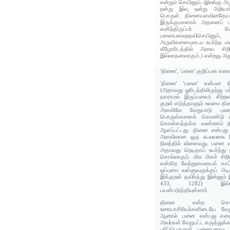
என்றும் செயினும்,-இலங்கு அர
நன்று இல, நன்று அறியார
பொருள்: தினையளவினதேயாய
இருக்குமானால் அதனைப் 
கனிந்திருப்பர் 
பனையளவுஉதவிசெயினு
அருவிகளையுடைய உயர்ந்த ம
கீழோரிடத்தில் அவை சிறித
இல்லாதனவாகும்.) என்றது அத
'தினை', 'பனை' குறிப்பன எவ
'தினை' 'பனை' என்பன நி
(அதாவது ஓரிடத்திலிருந்து ம
நகராமல் இருப்பவை). சிற்ற
குறள் எடுத்தாளும் உவமை 
அளவிலே வேறுபாடு புலனா
பொருள்களைக் கொண்டு எல்ல
கொள்ளத்தக்க வண்ணம் 
ஆளப்பட்டது. தினை என்பது
அளவிலான ஒரு கூலவகை [தா
நிலத்தில் விளைவது. பனை
அதாவது நெடிதாய் உயர்ந்து ந
சொல்லாகும். மிக மிகச் சிற
என்கிற வேற்றுமையைக் க
ஒப்புமை வள்ளுவருக்குப் பி
இக்குறள் தவிர்த்து இன்னும்
433, 1282) இவ்வ
பயன்படுத்தியுள்ளார்.
தினை என்ற சொல்ல
உரையாசிரியர்களிடையே வே
ஆனால் பனை என்பது எதைக்
அவர்கள் வேறுபட்ட கருத்துக்
பரிப்பெருமாள் பனையளவு- 