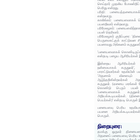
செய்தார் முதலிய போலன்றிப்
பெரிது என்றது.
பரிதி: பனையத்தனையாகக
என்றவாறு.
காலிங்கர்: பனையளவாகக் கொ
பயனறிவார் என்றவாறு.
பரிமேலழகர்: பனையளவிற்றாகக
பயன் தெரிவார்.
பரிமேலழகர் குறிப்புரை: 'த
பெருமைகட்குக் காட்டுவன 
பயனாவது அங்ஙனம் கருதுவார்க
'பனையளவாகக் கொண்டிருப்பர்
என்றபடி பழைய ஆசிரியர்கள் இ
இன்றைய ஆசிரியர்கள் 
நன்மையாகக் கருதுவர்', 
பாராட்டுவார்கள் உதவியின் 
'அதனால் விளையும் 
ஆழ்ந்தறிகின்றவர்கள்
கருதுவர். (ஏனைய மரங்கள்
கொண்டு பெரும் பயன் 
'பனையளவாகக் கருது
அறியக்கூடியவர்கள். (தி
பெயர்கள்)' என்றபடி பொருள் 
பனையளவு பெரிய உதவியாக
பயனை அறியக்கூடியவர்கள்
பொருள்.
நிறையுரை:
தமக்கு ஒருவர் தினையள
அதனைப் பனையளவு பெரிய உத
பயனை அறியக்கூடியவர்கள் என