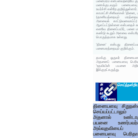
பனைமரம் என்பனவற்றையே குற
மணக்குடவரும் பனையளவு
உயர்ச்சி என்றே குறித்துள்ளார்.
காமாட்சி சீனிவாசன் 'தினை
(தானியத்தையும் மரத்தைய
அளவைக் காட்டுவனவாய்ப்)
ஆளப்பட்டுள்ளன என்பதைச் சுட்ட
எனவே தினைப்பயிர், பனை மர
கண்டு கூறும் அளவை என்பத
பொருத்தமாக உள்ளது.
'தினை' என்பது தினைப்பய
பனைமரத்தையும் குறிக்கும்.
தமக்கு ஒருவர் தினையள
அதனைப் பனையளவு பெரிய 
'உதவியின் பயனை அறியக
இக்குறட்கருத்து.
செய்ந்நன்றிய
தினையளவு சிறுநன
செய்யப்பட்டாலும்
அதனால் உண்டாக
பயனை உணர்பவர்
அவ்வுதவியைப்
பனையளவு பெரிதா