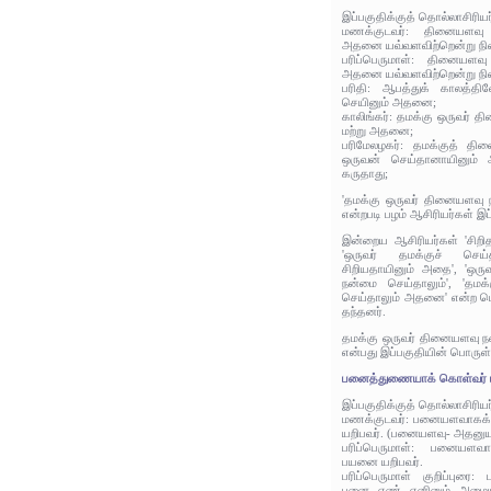
இப்பகுதிக்குத் தொல்லாசிரிய
மணக்குடவர்: தினையளவு ந
அதனை யவ்வளவிற்றென்று நி
பரிப்பெருமாள்: தினையளவு
அதனை யவ்வளவிற்றென்று நி
பரிதி: ஆபத்துக் காலத்த
செயினும் அதனை;
காலிங்கர்: தமக்கு ஒருவர் 
மற்று அதனை;
பரிமேலழகர்: தமக்குத் தி
ஒருவன் செய்தானாயினும்
கருதாது;
'தமக்கு ஒருவர் தினையளவு
என்றபடி பழம் ஆசிரியர்கள் இப
இன்றைய ஆசிரியர்கள் 'சிறி
'ஒருவர் தமக்குச் ச
சிறியதாயினும் அதை', 'ஒர
நன்மை செய்தாலும்', 'தம
செய்தாலும் அதனை' என்ற பொ
தந்தனர்.
தமக்கு ஒருவர் தினையளவு 
என்பது இப்பகுதியின் பொருள்
பனைத்துணையாக் கொள்வர் ப
இப்பகுதிக்குத் தொல்லாசிரிய
மணக்குடவர்: பனையளவாகக
யறிபவர். (பனையளவு- அதனுயர்
பரிப்பெருமாள்: பனையள
பயனை யறிபவர்.
பரிப்பெருமாள் குறிப்புரை
பனை எண் எனினும் அமையும