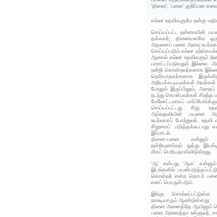
'தினை', 'பனை' குறிப்பன எவ
எல்லா உதவிகளுமே நன்கு மத
செய்யப்பட்ட நன்மையின் ப
தக்கவர், தினையளவே ஒரு
அதனைப் பனை அளவு உயர்வாகக
செய்யப்படும் எல்லா நற்செய
ஆனால் எல்லா உதவிகளும் நின
பாராட்டப்படுவதும் இல்லை. 
நன்றி கொன்றவர்களாக இல்லாவ
தெரியாதவர்களாக இருக்கிற
அறியக்கூடியவர்கள் அவர்கள
போலும் இருப்பினும், அதைப் 
நடந்து கொள்பவர்கள் சிறந்த 
மேலோட்டமாகப் பார்ப்போர்க்கு
செய்யப்பட்டது சிறு உத
அவ்வுதவியின் பயனை அற
உயர்வாகப் போற்றுவர். உதவி
சிறுமைப் படுத்தக்கூடாது
இப்பாடல்.
தினை-பனை என்னும் ஒ
நன்றியுணர்வும் ஒத்து இயங்
மிகப் பெரியதாகிவிடுகிறது.
'ஆ' என்பது 'ஆக' என்னும்
இடங்களில் பயன்படுத்தப்பட
கொள்வர் என்ற தொடர் பன
எனப் பொருள்படும்.
இங்கு சொல்லப்பட்டுள
நாலடியாரும் ஆண்டுள்ளது:
தினை அனைத்தே ஆயினும் செய
பனை அனைத்தா உள்ளுவர், ச