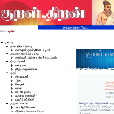
இத்தளத்துள் தேட...
செல்க:
முகப்பு
|
முகப்பு
குறள் திறன் தேர்வு
கணிஞன் குறள் திறன் பட்டியல்
குறள் எ
அதிகார விளக்கம் தேர்வு
கணிஞன் அதிகார விளக்கப்பட்டியல்
திருவள்ளுவர்
வள்ளுவர்
திருவள்ளுவமாலை
குறள்
திருக்குறள்
அறம்
தினைத்
பொருள்
பனைத்
காமம்
கொள்வர
பாட வேறுபாடு
(அதிகா
குறளில் குறைகள்?
குறள் 
நறுஞ்செய்திகள்
பொழிப்பு (மு வரதராசன்):
ஒர
குறளும் உரையும்
உதவியைச் செய்த போதிலும்
உரை ஆசிரியர்கள்
ஆராய்கின்றவர், அதனையே
அதிகார விளக்கம் தேடல்
போற்றுவர்