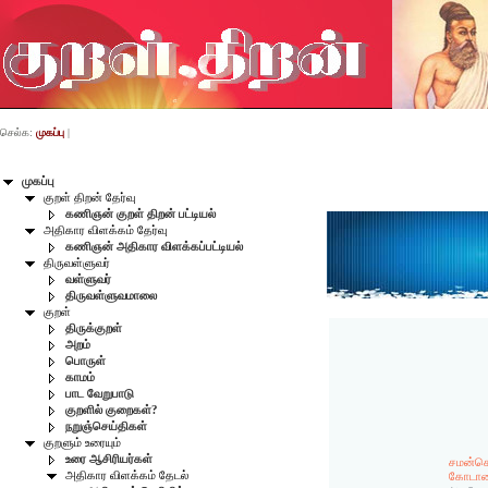
செல்க:
முகப்பு
|
முகப்பு
குறள் திறன் தேர்வு
கணிஞன் குறள் திறன் பட்டியல்
அதிகார விளக்கம் தேர்வு
கணிஞன் அதிகார விளக்கப்பட்டியல்
திருவள்ளுவர்
வள்ளுவர்
திருவள்ளுவமாலை
குறள்
திருக்குறள்
அறம்
பொருள்
காமம்
பாட வேறுபாடு
குறளில் குறைகள்?
நறுஞ்செய்திகள்
குறளும் உரையும்
உரை ஆசிரியர்கள்
சமன்செ
அதிகார விளக்கம் தேடல்
கோடாம