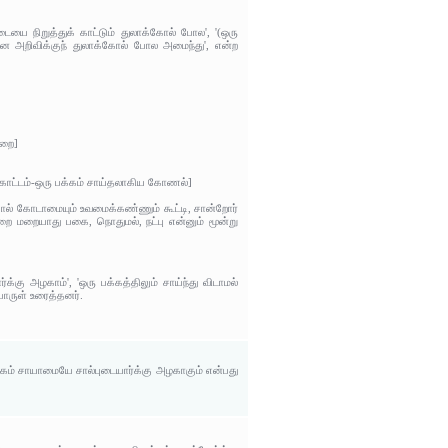
ையை நிறுத்துக் காட்டும் துலாக்கோல் போல', '(ஒரு
னை அறிவிக்குந் துலாக்கோல் போல அமைந்து', என்ற
ுறை]
[கோட்டம்-ஒரு பக்கம் சாய்தலாகிய கோணல்]
ல் கோடாமையும் உவமைக்கண்ணும் கூட்டி, சான்றோர்
 மறையாது பகை, நொதுமல், நட்பு என்னும் மூன்று
்கு அழகாம்', 'ஒரு பக்கத்திலும் சாய்ந்து விடாமல்
பொருள் உரைத்தனர்.
்கம் சாயாமையே சால்புடையார்க்கு அழகாகும் என்பது