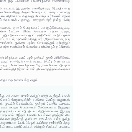
ல, ஒரு பக்கமாகச் சாயாதிருத்தல் சான்றோர்க்கு
்ளம் சாயாமல் இருத்தலே சான்றோர்க்கு அழகு) என்று
் சொல்கிறது. அதன் பின்னர் யார் பக்கமும் சாயாது
்பு நிலை எடுக்காமல் அதாவது வேண்டியவர் வேண்டாதவர்
 கோடாமல் அதாவது மனத்தால் நேர் நின்று பின்பு
நிலைமைக் குணம் பொதுவாகப் பல சூழ்நிலைகளுக்கு
ில் கேட்டல், ஆய்வு செய்தல், ஏற்பன ஏற்றல்,
். நடுவுநிலைமையாவது எப்பகுதியினர் மாட்டும் ஒக்க
னம், சமயம், உறவினர், நொதுமலர் (அயலார்-பகை, நட்பு
கொள்ளார். ஒன்றை ஆய்வு செய்வதிலும் ஏற்பதிலும்
ச்சிகளற்ற சமன்கோல் போலவே சான்றோரும் நடுநிலைக்
ள் இருந்தன எனப் பழம் நூல்கள் மூலம் அறிகிறோம்.
 குறள் சான்றோர் எனக் கூறும். இவரே அறம் காவல்
ேணும் அகலாமல் நேர்மை பிறழாமல் செயல்படுவராக
 மனம் நடு நிற்காமல் சார்புநிலை எடுத்தால் அவர்கள்
நீதிதேவதை நினைவுக்கு வரும்.
குடவர் வாளா 'கோல்' என்றும் பரிதி 'கழற்றுக் கோல்'
ொன்னொடு வேறுபாடின்றிச் சமநிலை செய்து வழுவாமல்
. முதலில் சொல்லப்பட்ட மூன்றும் கோலில் வரையும்,
தன்கண் வைத்த பொருளைச் செவ்வையாக நிறுத்துக்
டு தராசு) பயன்பாடு நீண்ட நெடுங்காலமாக இருந்து
 சிறப்பாம். அந்தக் கோலில் வெள்ளை நிறத்தில் சில
ருள்களை நிறுக்கத் தனியாக எடைக்கல் என்ற ஒன்று
க்குண்டான கோட்டுக்குக் கயிற்றை நகர்த்திப் பிறகு
கி எடை கணிப்பார்கள். இன்றும் சீனர்கள் பரவலாக