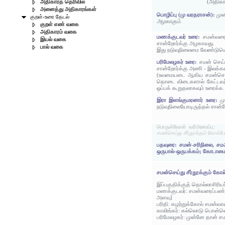
(அதிகா
அதிகாரத் தெரிவில்
அனைத்து அதிகாரங்கள்
பொழிப்பு (மு வரதராசன்):
முன
குறள்-உரை தேடல்
அழகாகும்.
குறள் எண் வகை
அதிகாரம் வகை
மணக்குடவர் உரை:
சமன்வரை
இயல் வகை
சான்றோர்க்கு அழகாவது.
பால் வகை
இது நடுவுநிலைமை வேண்டுமெ
பரிமேலழகர் உரை:
சமன் செய்
சான்றோர்க்கு அணி - இலக்க
(உவமையடை ஆகிய சமன்செய்த
தொடை விடைகளால் கேட்டவற்ற
ஒப்பக் கூறுதலாகவும் உரைக
இரா இளங்குமரனார் உரை:
ம
நடுவுநிலையோடிருத்தல் சான்ற
பொருள்கோள் வரிஅமைப்பு:
சமன்செய்து சீர்தூக்கும் கோ
பதவுரை: சமன்-சரிநிலை, சமஅ
ஒருபால்-ஒருபக்கம்; கோடாம
சமன்செய்து சீர்தூக்கும் கோல
இப்பகுதிக்குத் தொல்லாசிரிய
மணக்குடவர்: சமன்வரைப்பண்
அளவு]
பரிதி: கழற்றுக்கோல் சமன்வா
காலிங்கர்: கல்லொடு பொன்னொ
பரிமேலழகர்: முன்னே தான் ச