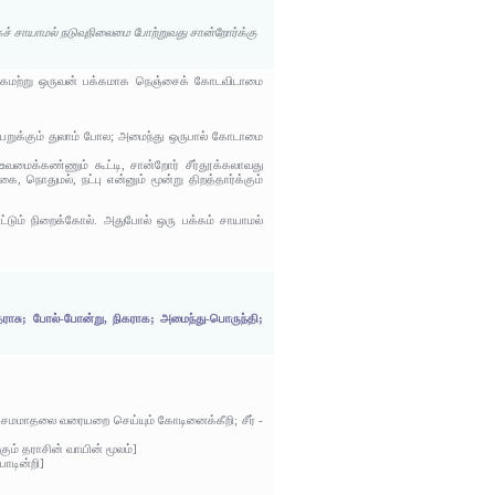
கச் சாயாமல் நடுவுநிலைமை போற்றுவது சான்றோர்க்கு
ாக்கமற்று ஒருவன் பக்கமாக நெஞ்சைக் கோடவிடாமை
யறுக்கும் துலாம் போல; அமைந்து ஒருபால் கோடாமை
ைக்கண்ணும் கூட்டி, சான்றோர் சீர்தூக்கலாவது
துமல், நட்பு என்னும் மூன்று திறத்தார்க்கும்
்டும் நிறைக்கோல். அதுபோல் ஒரு பக்கம் சாயாமல்
்தராசு; போல்-போன்று, நிகராக; அமைந்து-பொருந்தி;
சமமாதலை வரையறை செய்யும் கோடினைக்கீறி; சீர் -
ும் தராசின் வாயின் மூலம்]
ாடின்றி]