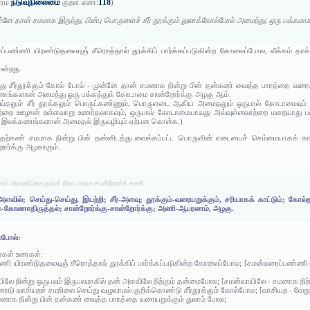
நடுவுநிலைமை
118
ரம்:
குறள் எண்:
)
்னே தான் சமமாக இருந்து, பின்பு பொருளைச் சீர் தூக்கும் துலாக்கோல்போல் அமைந்து, ஒரு பக்கமா
ப்பண்ணி யிரண்டுதலையுஞ் சீரொத்தால் தூக்கிப் பார்க்கப்படுகின்ற கோலைப்போல, வீக்கம் த
ன்றது.
து சீர்தூக்கும் கோல் போல் - முன்னே தான் சமனாக நின்று பின் தன்கண் வைத்த பாரத்தை வரை
ணங்களான் அமைந்து ஒரு பக்கத்துக் கோடாமை சான்றோர்க்கு அழகு ஆம்.
லும் சீர் தூக்கலும் பொருட்கண்ணும், பொருளடை ஆகிய அமைதலும் ஒருபால் கோடாமையும் உவம
ை ஊழான் உள்ளவாறு உணர்தலாகவும், ஒருபால் கோடாமையாவது அவ்வுள்ளவாற்றை மறையாது பகை, நொ
்க. இலக்கணங்களான் அமைதல் இருவழியும் ஏற்பன கொள்க.)
ுதற்கண் சமமாக நின்று பின் தன்னிடத்து வைக்கப்பட்ட பொருளின் எடையைச் செம்மையாகக் காட
ோர்க்கு அழகாகும்.
ல்போல் அமைந்தொருபால் கோடாமை சான்றோர்க் கணி
ளவில்; செய்து-செய்து, இயற்றி; சீர்-அளவு; தூக்கும்-வரையறுக்கும், சரியாகக் காட்டும்; கோல
ை-கோணாதிருத்தல்; சான்றோர்க்கு-சான்றோர்க்கு; அணி-ஆபரணம், அழகு.
்போல்:
ர்கள் உரைகள்:
ணி யிரண்டுதலையுஞ் சீரொத்தால் தூக்கிப் பார்க்கப்படுகின்ற கோலைப்போல; [சமன்வரைப்பண்ணி-
யிலே நின்று ஒருபலம் இருபலமாகில் தன் அளவிலே நிற்கும் தன்மைபோல; [சமன்வாயிலே - சமனாக நிற்க
டு வாசியறச் சமநிலை செய்து வழுவாமல் குறிக்கொண்டு சீர்தூக்கும் கோல்போல; [வாசியற - வேறுப
மனாக நின்று பின் தன்கண் வைத்த பாரத்தை வரையறுக்கும் துலாம் போல;