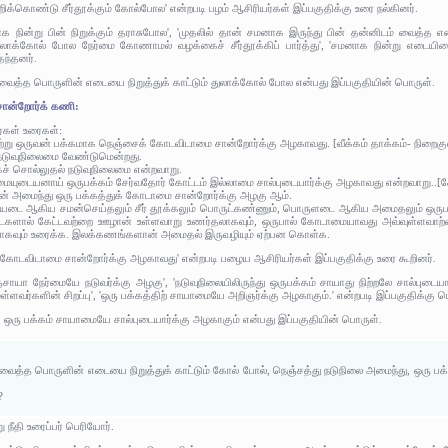
றிக்கொண்டு சீர்தூக்கும் கோல்போல' என்றபடி பழம் ஆசிரியர்கள் இப்பகுதிக்கு உரை நல்கினர்.
 நின்று பின் நிறுக்கும் தராசுபோல', 'முதலில் தான் சமனாக இருந்து பின் தன்னிடம் வைத்த எட
 துலாக்கோல் போல நேர்மை கோணாமல் வழக்கைச் சீர்தூக்கிப் பார்த்து', 'சமனாக நின்று எடையி
தந்தனர்.
 வைத்த பொருளின் எடையை நிறுத்துக் காட்டும் துலாக்கோல் போல என்பது இப்பகுதியின் பொருள்.
ான்றோர்க் கணி:
ர்கள் உரைகள்:
மற்று ஒருவன் பக்கமாக நெஞ்சைக் கோடவிடாமை சான்றோர்க்கு அழகாவது. [வீக்கம் தாக்கம்- நிறைக
ு நடுவுநிலைமை வேண்டுமென்றது.
கச் சொல்லுதல் நடுவுநிலைமை என்றவாறு.
அமையுடையனாய் ஒருபக்கம் சேர்வதோர் கோட்டம் இல்லாமை சால்புடையார்க்கு அழகாவது என்றவாறு..
் அமைந்து ஒரு பக்கத்துக் கோடாமை சான்றோர்க்கு அழகு ஆம்.
வமையடை ஆகிய சமன்செய்தலும் சீர் தூக்கலும் பொருட்கண்ணும், பொருளடை ஆகிய அமைதலும் ஒருபா
களால் கேட்டவற்றை ஊழான் உள்ளவாறு உணர்தலாகவும், ஒருபால் கோடாமையாவது அவ்வுள்ளவாற்றை
றுதலாகவும் உரைக்க. இலக்கணங்களான் அமைதல் இருவழியும் ஏற்பன கொள்க.
கோடவிடாமை சான்றோர்க்கு அழகாவது' என்றபடி பழைய ஆசிரியர்கள் இப்பகுதிக்கு உரை கூறினர்.
யா நேர்மையே நடுவர்க்கு அழகு', 'நடுவுநிலையிலிருந்து ஒருபக்கம் சாயாது நிற்றலே சால்புடையார்க
ளவர்களின் சிறப்பு', 'ஒரு பக்கத்திற் சாயாமையே அறிஞர்க்கு அழகாகும்.' என்றபடி இப்பகுதிக்கு 
 ஒரு பக்கம் சாயாமையே சால்புடையார்க்கு அழகாகும் என்பது இப்பகுதியின் பொருள்.
 வைத்த பொருளின் எடையை நிறுத்துக் காட்டும் கோல் போல், நெஞ்சத்து நடுநிலை அமைந்து, ஒரு பக
?
ு நீதி உரைப்பர் பெரியோர்.