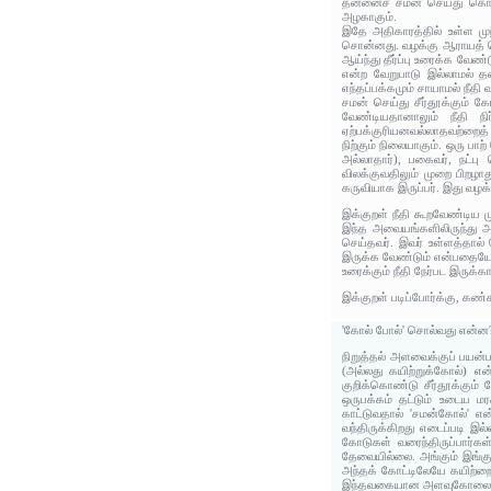
தன்னைச் சமன் செய்து கொண்
அழகாகும்.
இதே அதிகாரத்தில் உள்ள ம
சொன்னது. வழக்கு ஆராயத் தொ
ஆய்ந்து தீர்ப்பு உரைக்க வேண
என்ற வேறுபாடு இல்லாமல் த
எந்தப்பக்கமும் சாயாமல் நீதி 
சமன் செய்து சீர்தூக்கும்
வேண்டியதானாலும் நீதி ந
ஏற்பக்குரியனவல்லாதவற்றைத் 
நிற்கும் நிலையாகும். ஒரு பா
அல்லாதார்), பகைவர், நட்ப
விலக்குவதிலும் முறை பிறழா
கருவியாக இருப்பர். இது வழக்க
இக்குறள் நீதி கூறவேண்டிய 
இந்த அவையங்களிலிருந்து அ
செய்தவர். இவர் உள்ளத்தா
இருக்க வேண்டும் என்பதையே வள
உரைக்கும் நீதி நேர்பட இருக்கா
இக்குறள் படிப்போர்க்கு, கண்
'கோல் போல்' சொல்வது என்ன
நிறுத்தல் அளவைக்குப் பயன்ப
(அல்லது கயிற்றுக்கோல்) என
குறிக்கொண்டு சீர்தூக்கும் 
ஒருபக்கம் தட்டும் உடைய 
காட்டுவதால் 'சமன்கோல்' என
வந்திருக்கிறது எடைப்படி இ
கோடுகள் வரைந்திருப்பார்க
தேவையில்லை. அங்கும் இங்கும
அந்தக் கோட்டிலேயே கயிற்ற
இந்தவகையான அளவுகோலையே நி