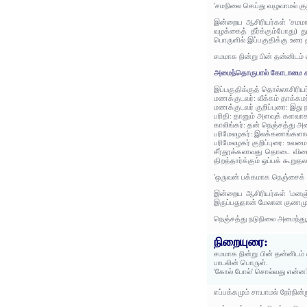
'சமநிலை செய்து வழுவாமல் கு
இன்றைய ஆசிரியர்கள் 'சமமாக
வழக்கைத் தீர்க்கும்போது)
பொருளில் இப்பகுதிக்கு உரை 
சமமாக நின்று பின் தன்னிடம்
அமைந்தொருபால் கோடாமை ச
இப்பகுதிக்குத் தொல்லாசிரிய
மணக்குடவர்: வீக்கம் தாக்க
மணக்குடவர் குறிப்புரை: இத
பரிதி: தானும் அளவுக் களவா
காலிங்கர்: தன் நெஞ்சத்து 
பரிமேலழகர்: இலக்கணங்களான
பரிமேலழகர் குறிப்புரை: உ
சீர்தூக்கலாவது தொடை விடை
திறத்தார்க்கும் ஒப்பக் கூ
'ஒருவன் பக்கமாக நெஞ்சைக் 
இன்றைய ஆசிரியர்கள் 'மனஞ்சா
இருப்பதுதான் மேலான குணமுள்
நெஞ்சத்து நடுநிலை அமைந்து,
நிறையுரை:
சமமாக நின்று பின் தன்னிடம்
பாடலின் பொருள்.
'கோல் போல்' சொல்வது என்ன
எப்பக்கமும் சாயாமல் நேர்நின்ற