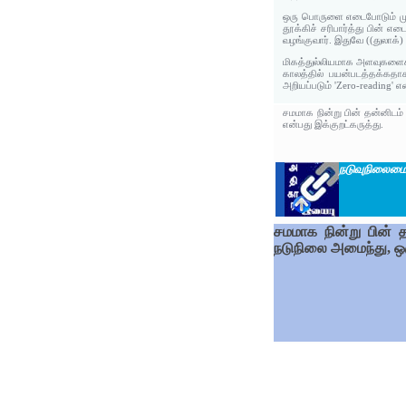
ஒரு பொருளை எடைபோடும் முன
தூக்கிச் சரிபார்த்து பின் எ
வழங்குவார். இதுவே ((துலாக்)
மிகத்துல்லியமாக அளவுகளைக் 
காலத்தில் பயன்படத்தக்கதாக
அறியப்படும் 'Zero-reading'
சமமாக நின்று பின் தன்னிடம
என்பது இக்குறட்கருத்து.
நடுவுநிலைம
சமமாக நின்று பின் 
நடுநிலை அமைந்து, ஒர