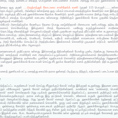
டு, பிறகு தன்னிடம் வைத்த பொருளின் எடையினைச் சமமாக அளந்து காட்டும் துலாக்கோல் போ
ுந்தைய ஒரு குறள்
.....நெஞ்சத்துக் கோடாமை சான்றோர்க் கணி
(குறள் 115 பொருள்:........உள
டங்கும் முன்னர், அவ்விதம் உள்ளத்தை ஒரு பக்கம் சாயாமல் வைத்திருக்க வேண்டும் என இக்குறள
்டும். வழக்குத் தீர்ப்பவர் துலாக்கோலை நோக்க வேண்டும். தான் முதலில் சமமாக நின்று பிறகு சார
ன்னிடம் வைத்த பொருளின் எடையை உள்ளவாறு அறிவிக்கும் துலாக்கோல் போல முதலில் நெஞ்சம்
வழங்குவர் சான்றோர்.
 கோல்போல் அமைந்திருக்க வேண்டிய தேவை பொது வாழ்வில்தான் மிகையாக உண்டாகிறது. நடுவு 
ிர்வாகம் செய்வோர்க்கு இக்குணம் மிகத் தேவையாம். பலவேறு கருத்துக்களைச் சமநிலைய
தொடர்ந்து விவாதித்துச் செழுமைப்படுததி ஏற்றல் முதலியன வழக்குத் தீர்ப்பதில் உள்ள கூறுகளாகும
ற் கோடாமைக்கு- நடுவு நிலைமைக்கு விருப்பம் இல்லை; வெறுப்பும் இல்லை. நடுவுநிலை உடையவர்கள் இ
ு கொண்டோர், வலியவர், மெலியார், செல்வர், வறியர் என்பவற்றின் காரணமாக சார்புநிலை மேற்
து, அறம் நோக்கியே செயற்பட்டு அறத்தியல்பை இலக்காகக் கொண்டு முடிவுகள் எடுப்பர். உணர்
ுத் தீர்ப்போர்க்கு உரிய அழகாகும்.
முறைமையைக் குறிப்பதாக உள்ளது. இக்காலத்து நீதிமன்றங்கள் போன்று முன்பு அறங்கூறு அவையங்க
றம் உரைத்தவர் சான்றோர் என அழைக்கப்பட்டிருக்கலாம். அறிவொழுக்கங்களால்‌ நிறைந்தோரையே
ல் கோணுதல் இல்லாத தன்மையே முன்னே உறுதியாகக் கொண்டு நடுவுநிலைமையிலிருந்து அணுவளவ
்ளுவர் துலாக்கோல் போல சமன் செய்து சீர் தூக்க வேண்டும் எனக் குறிக்கின்றார். நீதி கூறுவாரின்
து.
களைத் துணியால் கட்டி மறைத்து கையில் தராசு ஒன்றைப் பிடித்தபடி நிற்கும், கற்பனைப் படைப்பான 
?
டுத்தப்பட்ட கருவியைச் 'சமன் செய்து சீர்தூக்கும் கோல்' என்று இக்குறள் கூறுகிறது. இதனை மணக்
்றும் பரிமேலழகர் ‘துலாக் கோல்' என்றும் குறிப்பிடுகின்றனர். காலிங்கர் உரை ‘கல்லொடு, ப
கோல்’ எனச் சொல்வதால் அது படிக்கல் துணைக்கொண்டு நிறுக்கப்பட்ட தராசைக் குறிக்கும் என்பர்
மரக்காலக்கருவியாகும். தராசு என்பது இரு தட்டுகள் கொண்ட உலோகக் கருவி. துலாக்கோல் 
்றும் அழைக்கப்பெற்றது. அது 'ஞமன் கோல்' எனவும் ஆளப்பட்டது. துலாக்கோலின் (ஒற்றைத் தட்
ல்லாமல் அக்கோலில் உள்ள வரைகளைக் கொண்டே நூறு பலம் வரை நிறுக்கும் வாய்ப்பு துலாக்கோலில்
ள். ஒவ்வொரு கோடும் ஒவ்வொரு எடையைக் குறிக்கும் குறியீடு ஆகும். துலாக்கோலுக்குப் பொ
் நகர்த்துகிற மாதிரி அந்தக் கோலில் ஒரு சின்ன நூல் கயிறு கட்டியிருப்பார்கள். தேவையான எடை
ை இறுக்கி எடை போட வேண்டியபொருளைக் கோலில் உள்ள ஒற்றைத் தட்டில் வைத்துக் கோலைத் தூக்
றுத்தலுக்குப் பயன்படுத்துகிறார்கள்.