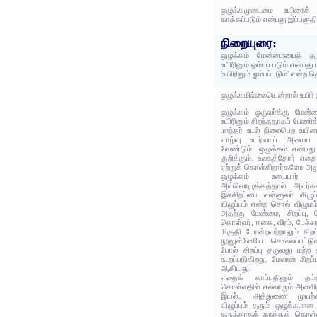
ஒழுக்கமுடைமை உயிரைக் க
காக்கப்படும் என்பது இப்பகுத
நிறையுரை:
ஒழுக்கம் மேன்மையைத் தர
உயிரினும் ஓம்பப் படும் என்பத
'உயிரினும் ஓம்பப்படும்' என்ற
ஒழுக்கமில்லையென்றால் உயிர
ஒழுக்கம் ஒருவர்க்கு மே
உயிரினும் சிறந்ததாகப் பேணிக
மாந்தர் உடல் நிலைபெற உயிர
வாழ்வு உயர்வாய் அமைய 
வேண்டும். ஒழுக்கம் என்பத
குறிக்கும். உலகத்தோர் எதை
ஏற்றுக் கொள்கிறார்களோ அது
ஒழுக்கம் உடையார் 
அவ்வொழுக்கத்தால் அவர்கள்
இச்சிறப்பை வள்ளுவர் விழுப்
விழுப்பம் என்ற சொல் விழும
அதற்கு மேன்மை, சிறப்பு,
கொள்வர், ஈகை, வீரம், பேச்சா
மிகுதி போன்றவற்றாலும் சிறப
நூலுள்ளேயே சொல்லப்பட்டு
போல் சிறப்பு தருவது மற்ற 
கூறப்படுகிறது. மேலான சிறப்
ஆகியது.
எதைக் காப்பதினும் தம்
கொள்வதில் எல்லாரும் அளவிற
இயல்பு. அத்துணை முயற்ச
விழுப்பம் தரும் ஒழுக்கமா
கருத்தாகக் காத்துக் கொள்