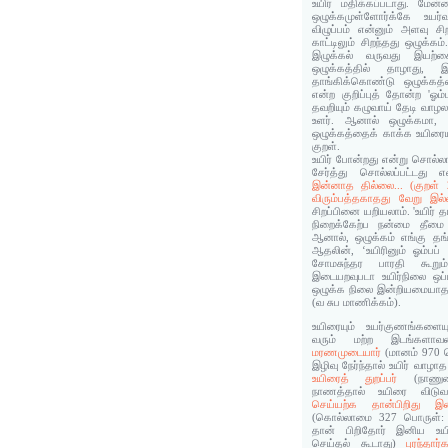
உயிர் மதிக்கப்படாது. மேன்
ஒழுக்கமுள்ளோர்க்கே உயர்
விழுப்பம் என்னும் அளவு ச
காட்டிலும் சிறந்தது ஒழுக்கம்
இழுக்கல் வருவது இயற்கை.
ஒழுக்கத்தில் தாழாது, 
தாங்கிக்கொண்டு ஒழுக்கத்
என்ற குறிப்புத் தோன்ற 'ஓம்ப
தவறியும் கழுவாய் தேடி வாழ
உளர். ஆனால் ஒழுக்கமா, 
ஒழுக்கத்தைக் காக்க உயிரையு
குறள்.
உயிர் போன்றது என்று சொல்லா
சேர்த்து சொல்லப்பட்டது
இன்னாத தில்லை... (குறள்
விரும்பத்தகாதது வேறு இல்ல
சிறப்பினை யறியலாம். 'உயிர் த
நிறைக்கேற்ப நன்மை தீமை 
ஆனால், ஒழுக்கம் எங்கு தங்க
ஆதலின், ‘உயிரினும் ஓம்பப் 
சோமசுந்தர பாரதி கூறும்
இடையறவுபடா உயிர்நிலை ஒப்ப
ஒழுக்க நிலை இன்றியமையாதது
(வ சுப மாணிக்கம்).
உயிரையும் உயர்குணங்களைய
வரும் மற்ற இடங்கள
மரணமுடையார்
(மானம் 970 
இழிவு நேர்ந்தால் உயிர் வாழ
உயிரைத் துறப்பர்
(நாணுட
நாணத்தால் உயிரை விடு
செய்யற்க தான்பிறிது இன
(கொல்லாமை 327 பொருள்: த
தான் பிறிதோர் இனிய உயி
செய்தல் கூடாது)
புரந்தார