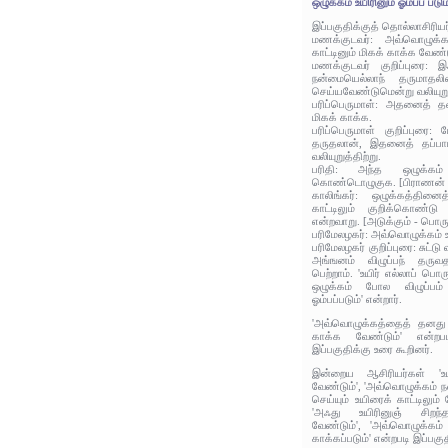
ஒழுக்கம் உயிரினும் ஓம்பப் படும
இப்பகுதிக்குத் தொல்லாசிரிய
மணக்குடவர்: அவ்வொழுக்
காட்டினும் மிகக் காக்க வேண்ட
மணக்குடவர் குறிப்புரை: இ
நன்மையெல்லாந் தருமாதல
செய்யவேண்டுமென்று வலியுறுத
பரிப்பெருமாள்: அதனைத் தன
மிகக் காக்க.
பரிப்பெருமாள் குறிப்புரை:
தருதலான், இதனைத் தப்பா
வலியுறுத்திற்று.
பரிதி: அந்த ஒழுக்க
கொண்டொழுகுக. [பிராணன் - 
காலிங்கர்: ஒழுக்கத்தினை
காட்டிலும் குறிக்கொண்டு
என்றவாறு. [அடுக்கும் - பொருந
பரிமேலழகர்: அவ்வொழுக்கம் உய
பரிமேலழகர் குறிப்புரை: சுட்ட
அங்ஙனம் விழுப்பந் தருவ
பெற்றாம். 'உயிர் எல்லாப் பொ
ஒழுக்கம் போல விழுப்பம்
ஓம்பப்படும்' என்றார்.
'அவ்வொழுக்கத்தைத் தனது உ
காக்க வேண்டும்' என்றப
இப்பகுதிக்கு உரை கூறினர்.
இன்றைய ஆசிரியர்கள் 'உய
வேண்டும்', 'அவ்வொழுக்கம்
செய்யும் உயிரைக் காட்டிலும் 
'அஃது உயிரினுஞ் சிறந்த
வேண்டும்', 'அவ்வொழுக்கம்
காக்கப்படும்' என்றபடி இப்பக