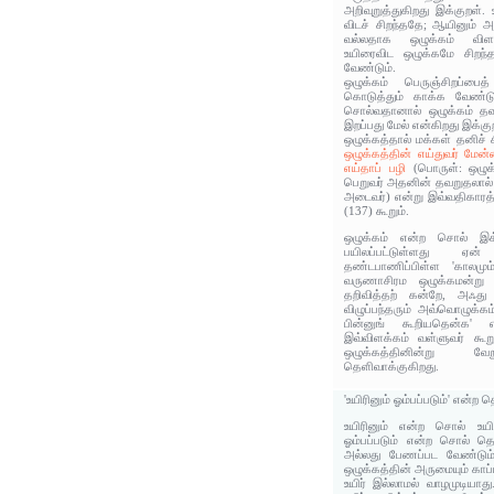
அறிவுறுத்துகிறது இக்குறள்.
விடச் சிறந்ததே; ஆயினும் அந்
வல்லதாக ஒழுக்கம் விளங
உயிரைவிட ஒழுக்கமே சிறந
வேண்டும்.
ஒழுக்கம் பெருஞ்சிறப்பை
கொடுத்தும் காக்க வேண்ட
சொல்வதானால் ஒழுக்கம் தவ
இறப்பது மேல் என்கிறது இக்கு
ஒழுக்கத்தால் மக்கள் தனிச்
ஒழுக்கத்தின் எய்துவர் மேன்
எய்தாப் பழி
(பொருள்: ஒழுக
பெறுவர் அதனின் தவறுதலால்
அடைவர்) என்று இவ்வதிகாரத்த
(137) கூறும்.
ஒழுக்கம் என்ற சொல் இக
பயிலப்பட்டுள்ளது ஏ
தண்டபாணிப்பிள்ள 'காலமும்‌
வருணாசிரம ஒழுக்கமன்று ஈ
தறிவித்தற்‌ கன்றே, அஃது
விழுப்பந்தரும்‌ அவ்வொழுக்க
பின்னுங்‌ கூறியதென்க' 
இவ்விளக்கம் வள்ளுவர் கூற
ஒழுக்கத்தினின்று வேற
தெளிவாக்குகிறது.
'உயிரினும் ஓம்பப்படும்' என்ற
உயிரினும் என்ற சொல் உய
ஓம்பப்படும் என்ற சொல் தொ
அல்லது பேணப்பட வேண்டும
ஒழுக்கத்தின் அருமையும் காப்ப
உயிர் இல்லாமல் வாழமுடியாத