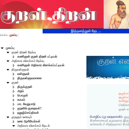
இத்தளத்துள் தேட...
செல்க:
முகப்பு
|
முகப்பு
குறள் திறன் தேர்வு
கணிஞன் குறள் திறன் பட்டியல்
குறள் எ
அதிகார விளக்கம் தேர்வு
கணிஞன் அதிகார விளக்கப்பட்டியல்
திருவள்ளுவர்
வள்ளுவர்
திருவள்ளுவமாலை
குறள்
திருக்குறள்
அறம்
ஒழுக்கம
பொருள்
ஒழுக்கம
காமம்
உயிரினும
பாட வேறுபாடு
(அதிகா
குறளில் குறைகள்?
குறள் 
நறுஞ்செய்திகள்
பொழிப்பு (மு வரதராசன்):
ஒழு
குறளும் உரையும்
மேன்மையைத் தருவதாக இருப்
உரை ஆசிரியர்கள்
உயிரைவிடச் சிறந்ததாகப் போற்ற
அதிகார விளக்கம் தேடல்