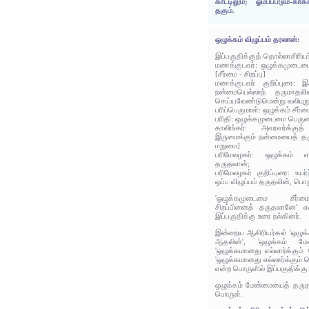
காட்டிலும்; ஓம்பப்படும்-கா
தகும்.
ஒழுக்கம் விழுப்பம் தரலான்:
இப்பகுதிக்குத் தொல்லாசிரிய
மணக்குடவர்: ஒழுக்கமுடைம
[சீர்மை - சிறப்பு]
மணக்குடவர் குறிப்புரை: இ
நன்மையெல்லாந் தருமாதல
செய்யவேண்டுமென்று வலியுறுத
பரிப்பெருமாள்: ஒழுக்கம் சீ
பரிதி: ஒழுக்கமுடைமை பெரும
காலிங்கர்: அவரவர்க்கு
இருமைக்கும் நன்மையைத் தர
மறுமை]
பரிமேலழகர்: ஒழுக்கம் எல்
தருதலான்;
பரிமேலழகர் குறிப்புரை: உயர்ந
ஒப்ப விழுப்பம் தருதலின், பொத
'ஒழுக்கமுடைமை சீர்மை
சிறப்பினைத் தருதலானே' என
இப்பகுதிக்கு உரை நல்கினர்.
இன்றைய ஆசிரியர்கள் 'ஒழுக்க
ஆதலின்', 'ஒழுக்கம் மே
'ஒழுக்கமானது எல்லார்க்கும
'ஒழுக்கமானது எல்லார்க்கும
என்ற பொருளில் இப்பகுதிக்கு
ஒழுக்கம் மேன்மையைத் தருதல
பொருள்.