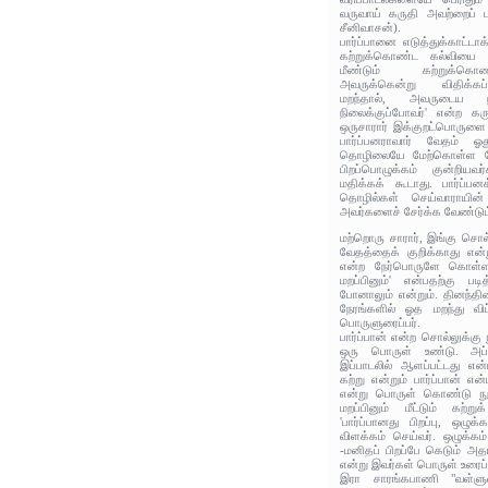
வருவாய் கருதி அவற்றைப் ப
சீனிவாசன்).
பார்ப்பானை எடுத்துக்காட்டாக்
கற்றுக்கொண்ட கல்வியை 
மீண்டும் கற்றுக்கொ
அவருக்கென்று விதிக்கப
மறந்தால், அவருடைய நில
நிலைக்குப்போவர்' என்ற க
ஒருசாரார் இக்குறட்பொருளை வ
பார்ப்பனராவார் வேதம் ஓத
தொழிலையே மேற்கொள்ள வேண்
பிறப்பொழுக்கம் குன்றியவ
மதிக்கக் கூடாது. பார்ப்ப
தொழில்கள் செய்வாராயின
அவர்களைச் சேர்க்க வேண்டும்
மற்றொரு சாரார், இங்கு சொல
வேதத்தைக் குறிக்காது என்ற
என்ற நேர்பொருளே கொள்ளவே
மறப்பினும்' என்பதற்கு பட
போனாலும் என்றும். தினந்த
நேரங்களில் ஓத மறந்து விட
பொருளுரைப்பர்.
பார்ப்பான் என்ற சொல்லுக்க
ஒரு பொருள் உண்டு. அப
இப்பாடலில் ஆளப்பட்டது என்
கற்று என்றும் பார்ப்பான் 
என்று பொருள் கொண்டு நூல
மறப்பினும் மீட்டும் கற்
'பார்ப்பானது பிறப்பு, ஒழு
விளக்கம் செய்வர். ஒழுக்கம
-மனிதப் பிறப்பே கெடும் அ
என்று இவர்கள் பொருள் உரைப்ப
இரா சாரங்கபாணி "வள்ளுவ