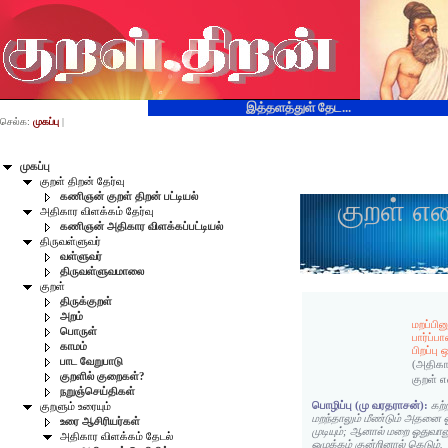
இத்தளத்துள் தேட...
செல்க:
முகப்பு
|
முகப்பு
குறள் திறன் தேர்வு
கணிஞன் குறள் திறன் பட்டியல்
குறள் எ
அதிகார விளக்கம் தேர்வு
கணிஞன் அதிகார விளக்கப்பட்டியல்
திருவள்ளுவர்
வள்ளுவர்
திருவள்ளுவமாலை
குறள்
திருக்குறள்
அறம்
மறப்பி
பொருள்
பார்ப்பா
காமம்
பிறப்பு
பாட வேறுபாடு
(அதிகா
குறளில் குறைகள்?
குறள் 
நறுஞ்செய்திகள்
பொழிப்பு (மு வரதராசன்):
கற
குறளும் உரையும்
மறந்தாலும் மீண்டும் அதனை 
உரை ஆசிரியர்கள்
முடியும்; ஆனால் மறை ஓதுவானு
அதிகார விளக்கம் தேடல்
ஒழுக்கம் குன்றினால் கெடும்.