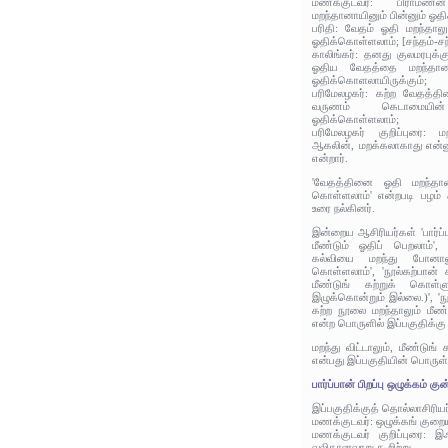
மணக்குடவர்: பிராம
மறந்தானாயினும் பின்னும் ஓத
பரிதி: வேதம் ஓதி மறந்தாலும
ஓதிக்கொள்ளலாம்; [சந்தம்-ச
காலிங்கர்: தனது குலமரபுக
ஓதிய வேதத்தை மறந்தானா
ஓதிக்கொளலாயிருக்கும்;
பரிமேலழகர்: கற்ற வேதத்த
வருணம் கெடாமையின
ஓதிக்கொள்ளலாம்;
பரிமேலழகர் குறிப்புரை: 
ஆகலின், மறக்கலாகாது என்னும
என்றார்.
'வேதத்தினை ஓதி மறந்தானா
கொள்ளலாம்' என்றபடி பழம் ஆ
உரை நல்கினர்.
இன்றைய ஆசிரியர்கள் 'பார்ப
மீண்டும் ஓதிப் பெறலாம்',
கல்வியை மறந்து போனாலும
கொள்ளலாம்', 'நூல்கற்பான் க
மீண்டுங் கற்றுக் கொள்ள
இழுக்கொன்றும் இல்லை.)', '
கற்ற நூலை மறந்தாலும் மீண்
என்ற பொருளில் இப்பகுதிக்கு
மறந்து விட்டாலும், மீண்டுங்
என்பது இப்பகுதியின் பொருள்
பார்ப்பான் பிறப்பு ஒழுக்கம் கு
இப்பகுதிக்குத் தொல்லாசிரிய
மணக்குடவர்: ஒழுக்கங் குறைய
மணக்குடவர் குறிப்புரை: இஃ
வலிதானவாறு கூறிற்று.