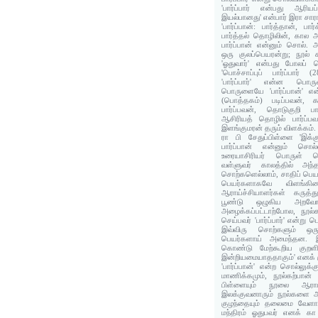
'பார்ப்பார் என்பது ஆரியப்
இயல்பானது' என்பார் இரா சா
'பார்ப்பான்: பார்த்தான், பார
பார்த்தல் தொழிலின், கால
பார்ப்பான் என்னும் சொல். 
ஒரு குலப்பெயரன்று; நூல் க
'ஓதுவார்' என்பது போலப் 
'பொச்சாப்புப் பார்ப்பார் 
'பார்ப்பார்' என்ன ப
பொருளையே 'பார்ப்பான்' என்
(பொத்தகம்) படிப்பவன், க
பார்ப்பவன், தொடுகுறி 
ஆசிரியத் தொழில் பார்ப்பவ
இளங்குமரன் தரும் விளக்கம்.
ரா பி சேதுப்பிள்ளை 'இக்க
பார்ப்பான் என்னும் சொல
உரையாசிரியர் பொருள் 
வள்ளுவர் காலத்தில் அந்
சொற்களெல்லாம், சாதிப் பெ
பெயர்களாகவே விளங்க
ஆராய்ச்சியாளர்கள் கருத
பூண்டு ஒழுகிய அறவ
அழைக்கப்பட்டாற்போல, நூல்
செய்பவர் 'பார்ப்பார்' என்று பெ
இவ்விரு சொற்களும் ஒரு
பெயர்களாய் அமைந்தன. இ
கொண்டு மேற்கூறிய குறள
இன்றியமையாததாகும்' எனக் கு
'பார்ப்பான்' என்ற சொல்லுக்
மாணிக்கமும், நூல்கற்பான்
பிள்ளையும் நூலை ஆராய
இலக்குவனாரும் நூல்களை ஆரா
குழந்தையும் தலைமை வேளாண
மந்திரம் ஓதுபவர் எனக் கா