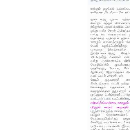
மறந்தும் ஒழுக்கம் தவறக்கூட
மனித வாழ்வே சீர்மை கெட்டுப்
தான் கற்ற நூலை மறந்தால
மீண்டும் கற்றுக் கொள்ளலா
நீங்குமேல் அவன் பிறவியே பொ
ஓத்து என்ற சொல் ஆரியர்கள
என்று பல உரையாளர்கள் க
ஒருவர்க்கு ஒருவரால் ஓதப்ப
உணரும் காரணத்தாலும் வேத
பெயர் வழங்கப்படுகின்றது 
ஒருவகை இனத்தார்க்க
இன்றியமையாதது; வே
உரியதென்று அவர்கள் சொல
என்று அவர்களாகவே வித
தொழில்களில் முதன்ம
ஓதுவித்தல், வேட்டல், வேட்
ஆகியன). அதனால்தான் அவர
எனப் பெயர் கொண்டனர்.
வேதம் ஓதுவதைக் கைவிட
சிலப்பதிகாரக் காட்சி ஒன்று
கோவலனும் மதுரையை நோக
மறைநூல்களை ஓதுவதைக் கைவ
பாடுவதை மேற்கொண்ட அந்தண
கண்டனர் எனக் கூறப்படுகிறது
வரிநவில் கொள்கை மறைநூல் வ
புரிநூன் மார்பர் உறைபதிச்
புறஞ்சேரியிறுத்த காதை 38-3
பயிலும் கொள்கையோடு
கொள்கையினின்றும் வழுவு
அணிந்த மார்பினையுடை யோர் 
(வரி - காமம் கண்ணிய இசைப்
வரிப்பாடல்களையே பெரிதும்