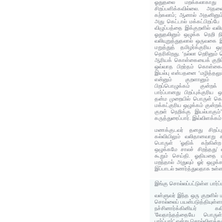
ஓதுதலை மறக்கலாகாது என
சிறப்பளிக்கவில்லை. அதன
கற்கலாம்; ஆனால் அதனினும்
அது கெட்டால் மக்கட்பிறப்ப
விழுப்பத்தை இக்குறளில் வலிய
ஓதுதலினும் ஒழுக்க நெறி ந
வலியுறுத்துதலால் ஒருவக
மறுத்துத் தமிழர்க்குரிய 
தெரிகிறது. ‘நல்லா றெரினும்
ஆரியக் கொள்கையைக் குறிப்
ஒவ்வாத பிறர்தம் கொள்கை
இயல்பு என்பதனை ‘மழித்தலும்
என்னும் குறளானும் அற
பிறப்பொழுக்கம் குன்றக்
பார்ப்பானது பிறப்புக்குரி
தன்ம முறையில் பொருள் கொள்
மக்கட்குரிய ஒழுக்கம் குன்
குறள் நெறிக்கு இயல்பாகும்
கருத்துரைப்பார். இவ்விளக்கம்
மணக்குடவர் தனது சிறப்பு
கல்வியிலும் வலிதானவாறு கூ
பொருள் 'ஓதிக் கற்கின்ற 
ஒழுக்கமே சாலச் சிறந்தது'
கூறும் செய்தி. ஓதியதை ய
மறந்தால் அதுவும் ஓர் ஒழுக
இப்பாடல் உணர்த்துவதாக உள்ள
இங்கு சொல்லப்பட்டுள்ள பார்ப்
வள்ளுவர் இந்த ஒரு குறளில் ம
சொல்லைப் பயன்படுத்தியுள்ளா
நச்சினார்க்கினியர்
'வேதாந்தத்தையே பொருள
பார்ப்பார்' என்று சொல்விளக்கம