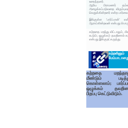
உரைத்தனர்.
ஆரிய பிராமணர் தம்ம
அழைக்கப்படுவதை விரும்பு
வெறுக்கின்றனர் என்ற பார்வைய
இங்குள்ள 'பார்ப்பான்' 
ஆராய்கின்றவன் என்பது பொரு
கற்றதை மறந்து விட்டாலும், ம
கூடும்; ஒழுக்கம் தவறினால் க
என்பது இக்குறட்கருத்து.
கற்றலி
மேம்பாடானத
கற்றதை மறந்தால
மீண்டும் படித்த
கொள்ளலாம்; பார்ப்ப
ஒழுக்கம் தவறின
பிறப்பு கெட்டுவிடும்.