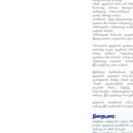
பரிதி: ஒழுக்கம் கெட்டால் ப
போகாது; செய்த தோஷம் 
என்றவாறு. [பிராயச்சித்தம
குறை அல்லது பாவம்]
காலிங்கர்: மற்று அந்தணனது
குறைபடவே கெடும் என்றவாறு
பரிமேலழகர்: அந்தணது உயர்
குன்றக் கெடும்.
பரிமேலழகர்: சிறப்புடை வரு
இஃது ஏனைய வருணங்கட்கும் 
'பிராமணன் ஒழுக்கங் குறையும
மணக்குடவரும் 'ஒழுக்கம் கெ
என்று பரிதியும் 'அந்தணத
குறைவுபடவே கெடும்' என்று கா
அந்தணது வருணம் கெடும்
இப்பகுதிக்கு உரை கூறினர்.
இன்றைய ஆசிரியர்கள் 'ஆனா
ஒழுக்கம் குறையக் கெட்டுவ
குறைதலால், சிறந்த அவன் குடி
'அவன் ஒழுக்கத்திற் குற
குடியின் சிறப்பு அழிந்து
பிறப்புக்குரிய நல்லொழுக்கம்
என்றபடி இப்பகுதிக்கு பொருள
ஒழுக்கம் தவறினால் பார்ப்ப
என்பது இப்பகுதியின் பொருள்
நிறையுரை:
கற்றதை மறந்து விட்டாலும், ம
கூடும்; ஒழுக்கம் தவறினால் பார்
என்பது பாடலின் பொருள்.
இங்கு சொல்லப்பட்ட பார்ப்பான்