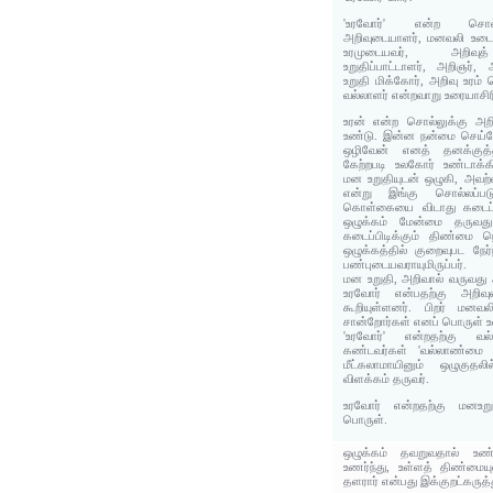
'உரவோர்' என்ற சொல்ல
அறிவுடையாளர், மனவலி உடை
உரமுடையவர், அறிவுத்
உறுதிப்பாட்டாளர், அறிஞர்,
உறுதி மிக்கோர், அறிவு உரம்
வல்லாளர் என்றவாறு உரையாசிர
உரன் என்ற சொல்லுக்கு அறி
உண்டு. இன்ன நன்மை செய்
ஒழிவேன் எனத் தனக்குத
கேற்றபடி உலகோர் உண்டாக்
மன உறுதியுடன் ஒழுகி, அவற்
என்று இங்கு சொல்லப்பட
கொள்கையை விடாது கடைப்பி
ஒழுக்கம் மேன்மை தருவத
கடைப்பிடிக்கும் திண்மை
ஒழுக்கத்தில் குறைவுபட நேர்ந
பண்புடையவராயுமிருப்பர்.
மன உறுதி, அறிவால் வருவது
உரவோர் என்பதற்கு அறிவ
கூறியுள்ளனர். பிறர் மனவல
சான்றோர்கள் எனப் பொருள் உ
'உரவோர்' என்றதற்கு வ
கண்டவர்கள் 'வல்லாண்மை (உ
மீட்கலாமாயினும் ஒழுகுதல
விளக்கம் தருவர்.
உரவோர் என்றதற்கு மனஉற
பொருள்.
ஒழுக்கம் தவறுவதால் உண்
உணர்ந்து, உள்ளத் திண்மையு
தளரார் என்பது இக்குறட்கருத்