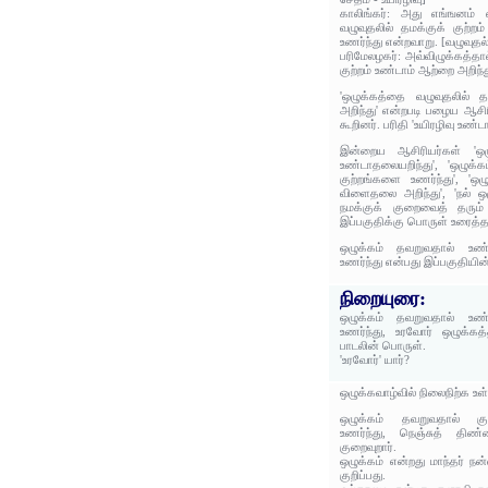
காலிங்கர்: அது எங்ஙனம் 
வழுவுதலில் தமக்குக் குற்றம்
உணர்ந்து என்றவாறு. [வழுவுதல
பரிமேலழகர்: அவ்விழுக்கத்த
குற்றம் உண்டாம் ஆற்றை அறிந்த
'ஒழுக்கத்தை வழுவுதலில் த
அறிந்து' என்றபடி பழைய ஆசிர
கூறினர். பரிதி 'உயிரழிவு உண்ட
இன்றைய ஆசிரியர்கள் 'ஒழு
உண்டாதலையறிந்து', 'ஒழுக்
குற்றங்களை உணர்ந்து', 'ஒழ
விளைதலை அறிந்து', 'நல் ஒழ
நமக்குக் குறைவைத் தரும் 
இப்பகுதிக்கு பொருள் உரைத்த
ஒழுக்கம் தவறுவதால் உண்
உணர்ந்து என்பது இப்பகுதியின
நிறையுரை:
ஒழுக்கம் தவறுவதால் உண்
உணர்ந்து, உரவோர் ஒழுக்கத
பாடலின் பொருள்.
'உரவோர்' யார்?
ஒழுக்கவாழ்வில் நிலைநிற்க உள
ஒழுக்கம் தவறுவதால் கு
உணர்ந்து, நெஞ்சுத் திண்
குறைவுறார்.
ஒழுக்கம் என்றது மாந்தர் ந
குறிப்பது.