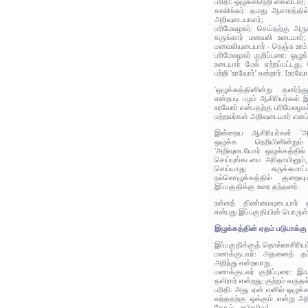
பரிதி: ஒழுக்கநெறி கைவிடார்;
காலிங்கர்: தமது ஆசாரத்தில் 
அறிவுடையாளர்;
பரிமேலழகர்: செய்தற்கு அர
சுருங்கார் மனவலி உடையார்; 
மனவலியுடையார் - நெஞ்சு உர
பரிமேலழகர் குறிப்புரை: ஒழு
உடையார் மேல் ஏற்றப்பட்டத
பற்றி 'உரவோர்' என்றார். [உர
'ஒழுக்கத்தினின்று தளர்ந்த
என்றபடி பழம் ஆசிரியர்கள் இ
உரவோர் என்பதற்கு பரிமேலழகர
மற்றவர்கள் அறிவுடையார் எனப
இன்றைய ஆசிரியர்கள் 'அறி
ஒழுக்க நெறியினின்றும
'அறிவுடையோர் ஒழுக்கத்தில் 
செய்யுங்கடமை அரிதாயினும
செய்யாது சுருக்கமாட்
நல்லொழுக்கத்தில் குறைவு
இப்பகுதிக்கு உரை தந்தனர்.
உள்ளத் திண்மையுடையார் ஒ
என்பது இப்பகுதியின் பொருள்
இழுக்கத்தின் ஏதம் படுபாக்கு 
இப்பகுதிக்குத் தொல்லாசிரிய
மணக்குடவர்: அதனைத் தப்
அறிந்து என்றவாறு.
மணக்குடவர் குறிப்புரை: 
தவிரார் என்றது; குற்றம் வருத
பரிதி: அது ஏன் எனில் ஒழுக்
வந்ததற்கு ஒக்கும் என்று அற
சேதம் - உயிரழிவு]