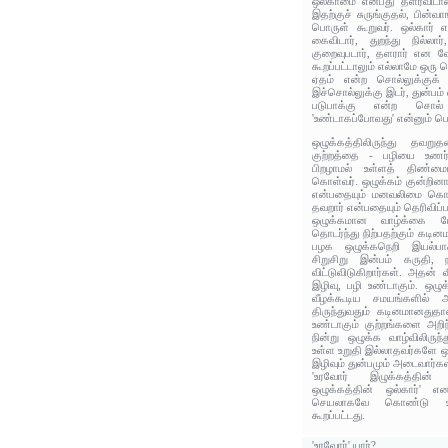
ஒல்காமை என்பது தளரவிடாம
இதற்குச் சுருங்குதல், பின்
பொருள் கூறுவர். ஒல்கார் எ
கைவிடார், துறந்து நில்லார்,
குறைவுபடார், தளரார் என 
கூறப்பட்டாலும் எல்லாமே ஒரு 
ஏதம் என்ற சொல்லுக்குக் 
இச்சொல்லுக்கு இடர், துன்பம
படுபாக்கு என்ற சொல்
'உண்டாகப்போவது' என்னும் பொ
ஒழுக்கத்திலிருந்து தவறு
குற்றத்தை - பழியை உணர்ந்
பிறழாமல் உள்ளத் திண்மைய
கொள்வர். ஒழுக்கம் குன்றினால்
என்பதையும் மனவலிமை கொண
தவறார் என்பதையும் தெரிவிப்
ஒழுக்கமான வாழ்க்கை மே
தொடர்ந்து நிற்பதற்கும் கடி
பழக ஒழுக்கநெறி இயல்பாக
சிறுசிறு இன்பம் கருதி,
விட்டுவிடுகிறார்கள். அதன்
இழிவு, பழி உண்டாகும். ஒழுக
வீழக்கூடிய சமயங்களில் 
திருந்துவதும் கடினமானதுதா
உண்டாகும் குற்றங்களை அறிந
நின்று ஒழுக்க வாழ்விலிருந்
உள்ள உறுதி இல்லாதவர்களே ஒழ
இழிவும் துன்பமும் அடைவார்கள
'உரவோர் இழுக்கத்தின்
ஒழுக்கத்தின் ஒல்கார்'
செயலாகவே கொண்டு உர
கூறப்பட்டது.
'உரவோர்' யார்?