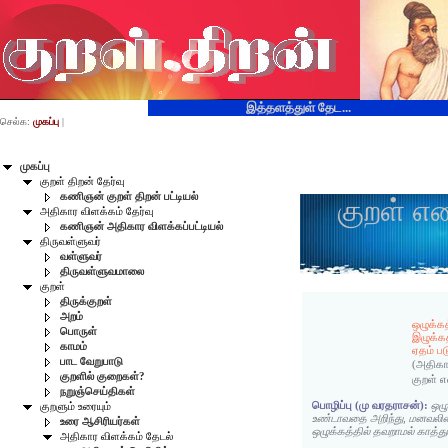
இத்தளத்துள் தேட...
செல்க:
முகப்பு
|
முகப்பு
குறள் திறன் தேர்வு
கணிஞன் குறள் திறன் பட்டியல்
குறள் எ
அதிகார விளக்கம் தேர்வு
கணிஞன் அதிகார விளக்கப்பட்டியல்
திருவள்ளுவர்
வள்ளுவர்
திருவள்ளுவமாலை
குறள்
திருக்குறள்
அறம்
ஒழுக்கத
பொருள்
இழுக்க
காமம்
ஏதம் பட
பாட வேறுபாடு
(அதிகா
குறளில் குறைகள்?
குறள் 
நறுஞ்செய்திகள்
பொழிப்பு (மு வரதராசன்):
ஒழு
குறளும் உரையும்
உண்டாவதை அறிந்து, மனவலி
உரை ஆசிரியர்கள்
ஒழுக்கத்தில் தவறாமல் காத்த
அதிகார விளக்கம் தேடல்