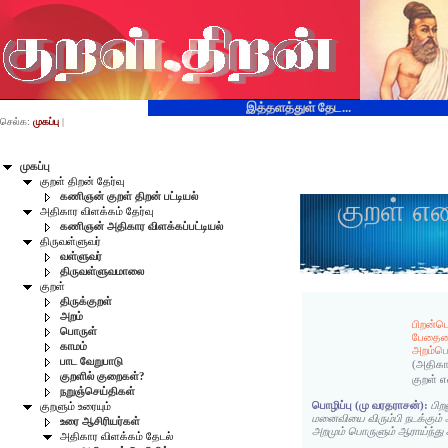
இத்தளத்துள் தேட...
செல்க:
முகப்பு
|
முகப்பு
குறள் திறன் தேர்வு
கணிஞன் குறள் திறன் பட்டியல்
குறள் எ
அதிகார விளக்கம் தேர்வு
கணிஞன் அதிகார விளக்கப்பட்டியல்
திருவள்ளுவர்
வள்ளுவர்
திருவள்ளுவமாலை
குறள்
திருக்குறள்
அறம்
பிறன்ப
பொருள்
பேதைம
காமம்
அறம்பொ
பாட வேறுபாடு
(அதிகா
குறளில் குறைகள்?
குறள் 
நறுஞ்செய்திகள்
பொழிப்பு (மு வரதராசன்):
பி
குறளும் உரையும்
மனைவியை விரும்பி நடக்கும்
உரை ஆசிரியர்கள்
அறமும் பொருளும் ஆராய்ந்து
அதிகார விளக்கம் தேடல்