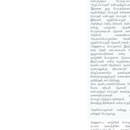
என்பதற்கும் 'பொருட்பொ
'அருட்பொருள்' என்பதற்கும் 
'இதனை ஒரு பொருளெனக
வழக்கிற்குப் பொருள் என்னை
பொருள் என்பதும் பொருள் 
இல்லாள் உறுதிப்பொருள
அன்றியும் அன்பு மிக்கார் அ
என்று புகழ்வார்; ஆதலி
பெரும்புதையல் ஆவாள் மன
அடுக்கி மனைவி
அடிமைப்பொருளல்ல; அவள
உறுதிப்பொருள் ஆவாள் எனத் த
'பிறனுடைய பொருளாய் இருப
உரை பிறன் உடைமையால் அவ
ஒழுகாக்கற்பினள் என்ற 
வாழ்வின் பொருளாக அதாவத
இருப்பவள் என்ற கருத்தையும
(தண்டபாணி தேசிகர்). 'தனக
கணவனுக்கு உரியாளாகி'
விரும்புவனாகிய தனக்கு
வேறொருவனுக்குக் கணவனாய
குறித்துக் காட்டுகிறது.
சொ தண்டபாணிப்பிள்ளை 'பிற
போல உரியள் ஆனாள்' எ
என்பதற்குப் பொருள் உரைத்த
மனைவியானவள் 
பொருட்படுத்தப்படுகிறாள
நிறைந்து நிற்கிறாள் என்ற கருத
'பிறன்பொருளாள்' என்றது 
என்னும் பொருளது.
பிறனுடைய வாழ்வின் பொருள
மடமை உலகத்திலே அற
உணர்ந்தவர்களிடம் காணப