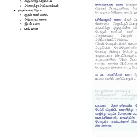
அதிகாரத் தெரிவில்
மணக்குடவர் உரை:
பிறனு
அனைத்து அதிகாரங்கள்
விரும்பி யொழுகுகின்ற அ
குறள்-உரை தேடல்
பொருளும் அறிந்தார் மாட்டு இ
குறள் எண் வகை
அதிகாரம் வகை
பரிமேலழகர் உரை:
பிறன் ப
பேதைமை - பிறனுக்குப் பொ
இயல் வகை
காதலித்து ஒழுகுகின்ற அ
பால் வகை
பொருள் கண்டார் கண் 
அறநூலையும் பொருள் 
அறிந்தார்மாட்டு இல்லை.
(பிறன் பொருள்: பிறன் உடை
ஆகுபெயர். செவ்வெண்ணின
தொக்கு நின்றது. இன்பம் 
நூலுடையார் இத்தீயொழுக்கத
கூறுவராகலின், 'அறம் பொ
என்றார். எனவே அப்பேதைமை
பொருளும் இல்லை என்பது பெறப
வ சுப மாணிக்கம் உரை:
ப
மடமை உலகில் அறம்பொருள் அறி
பொருள்கோள் வரிஅமைப்பு:
பிறன்பொருளாள் பெட்டொழ
அறம்பொருள் கண்டார்கண் இல்.
பதவுரை: பிறன்-மற்றவன்; 
பெட்டு-விரும்பி, காதலித்து;
வாழ்ந்து வரும்; பேதைமை-ம
உலகத்தின்கண், உலகத்தில்;
பொருள்; கண்டார்கண்-ஆராய்
இல்-இல்லை.