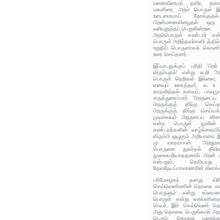
மனைவியைத் தவிர, தனக்
மகளிரை, அறம் பொருள் இ
உடைமையாய் நோக்குத
பிறன்மனைவிழைதல் ஒரு த
வலியுறுத்தப் பெறுகின்றன.
அறம்பொருள் கண்டார் என்
பொருள் அறிந்தவர்களிடத்தில
உறுதிப் பொருளாகக் கொண்ட 
உரை செய்தனர்.
இப்பாடலுக்குப் பரிதி 'ப
விரும்புதல்' என்று கூறி 'அ
பொருள் நெறிகள் இல்லை; இ
எனவும் உரைத்தார். வ உ
காதலித்தல் களவும், பாவமு
கருத்துரைப்பார். 'பிறருடை
பிறருக்குத் தீங்கு செய
பிறருக்குத் தீங்கு செய்ய
முடிவையும் பிறருடைய உரி
என்ற பொருள் நூலின் ம
கண்டவர்களின் வாழ்க்கைய
விரும்பி ஒழுகும் அறியாமை
மு வரதராசன். 'அறநூலை
பொருளை நுகர்தல் தீவி
நூலையறியாததனால் பிறன் 
என்பதும், தெரியா
தேவநேயப்பாவாணரின் விளக்க
பரிமேலழகர் தனது விரி
செவ்வெண்ணின் தொகை எனக் 
பொருளும் என்று உம்மை
பொருள் என்று எண்ணினதற
பெயர். இச் செவ்வெண் தொ
அது தொகை பெறுங்கால் அறம
பெறும். தொகை மறைந்து