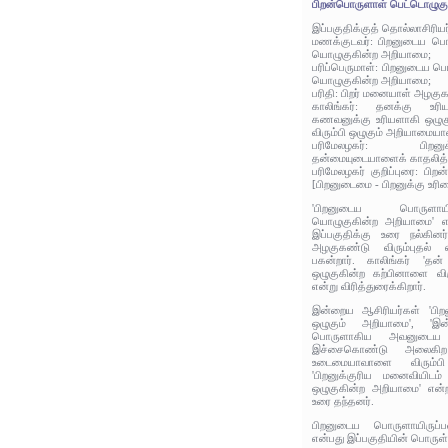
பிறன்பொருளாள் பெட்டொழுக
இப்பகுதிக்குத் தொல்லாசிரிய
மணக்குடவர்: பிறனுடைய பொர
யொழுகுகின்ற அறியாமை;
பரிப்பெருமாள்: பிறனுடைய ப
யொழுகுகின்ற அறியாமை;
பரிதி: பிறர் மனையாள் அழகுகண
காலிங்கர்: தனக்கு உர
கணவனுக்கு உரியளாகி ஒழுகு
விரும்பி ஒழுகும் அறியாமையா
பரிமேலழகர்: பிறன
தன்மையுடையாளைக் காதலித்த
பரிமேலழகர் குறிப்புரை: பி
[பிறனுடைமை - பிறனுக்கு உரிம
'பிறனுடைய பொருளாயி
யொழுகுகின்ற அறியாமை' என
இப்பகுதிக்கு உரை நல்கினர
அழகுகண்டு விரும்புதல்
பகன்றார். காலிங்கர் 'த
ஒழுகுகின்ற கற்பினாளை விர
என்று விரித்துரைக்கிறார்.
இன்றைய ஆசிரியர்கள் 'பிறன
ஒழுகும் அறியாமை', 'இன
பொருளாகிய அவனுடைய 
இச்சைகொண்டு அலைகிற ம
உடைமையாவாளை விரும்பி
'பிறனுக்குரிய மனைவியிடம்
ஒழுகுகின்ற அறியாமை' என்ற
உரை தந்தனர்.
பிறனுடைய பொருளாயிருப்
என்பது இப்பகுதியின் பொருள்