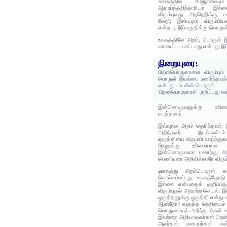
'உலகத்தில் அறநூலையு
ஆராய்ந்தறிந்தாரிடம் இ
விரும்புவது அறநெறிக்கு ம
கேடு; இன்பமும் விரும்பி
என்றபடி இப்பகுதிக்கு பொருள
உலகத்திலே அறம், பொருள் இ
காணப்பட மாட்டாது என்பது இப
நிறையுரை:
பிறன்பொருளாளை விரும்பும
பொருள் இயல்பை உணர்ந்தவர்
என்பது பாடலின் பொருள்.
'பிறன்பொருளாள்' குறிப்பது எ
இன்னொருவனுக்கு உரிமை
மடத்தனம்.
இவ்வுலக அறம் தெரிந்தவர்,
அறிந்தவர் - இவர்களிடம
ஒருத்தியை விரும்பி வாழ்ந்து
பிறனுக்கு உரிமைய
இன்னொருவரை மணந்து அவர
பெண்டிரை அறிவில்லாரே விரும்ப
ஞாலத்து அறம்பொருள்‌ க
சொல்லப்பட்டது உலகத்தோடு 
இல்லை என்பதைக் குறிப்பத
விரும்புதல் அறமற்ற செயல்; 
ஒருத்தனுக்கு ஒருத்தி என்று
ஆன்றோர் வகுத்த நெறியைச் 
பொருளையும் அறிந்தவர்கள் உ
இவற்றை அறியாதவர்கள் பிறன
அவர்கள் மடையர்கள் என்