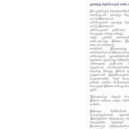
ஞாலத்து அறம்பொருள் கண்டா
இப்பகுதிக்குத் தொல்லாசிரிய
மணக்குடவர்: உலகத்து அறம
மாட்டு இல்லையாம்.
பரிப்பெருமாள்: உலகத்து அற
மாட்டு இல்லையாம்.
பரிப்பெருமாள் குறிப்பு
பொருளும் அன்று என்றது.
பரிதி: பூமியில் தன்மநெற
கண்டாரிடத்து இல்லை; இன
உண்டாம் என்றவாறு.
காலிங்கர்: இவ்வுலகத்
உணர்ந்தார்மாட்டு இல்லை என்ற
பரிமேலழகர்: ஞாலத்தின்க
நூலையும் ஆராய்ந்து அறிந்தார
பரிமேலழகர் குறிப்புரை
ஆகுபெயர். செவ்வெண்ணின
தொக்கு நின்றது. இன்பம் 
நூலுடையார் இத்தீயொழுக்கத
கூறுவராகலின், 'அறம் பொ
என்றார். எனவே அப்பேதைமை
பொருளும் இல்லை என்பது பெறப
நூல்]
'இவ்வுலகத்து அறமும் பொர
இல்லை' என்றபடி பழைய ஆசிரி
கூறினர்.
இன்றைய ஆசிரியர்கள
பொருள்நூல்களை ஆராய்ந்த
'இல்லறத்தின் அர்த்தத்தை அற
'உலகத்திலே அறத்தின் 
இயல்பையும் அறிந்தவர்கள்ப