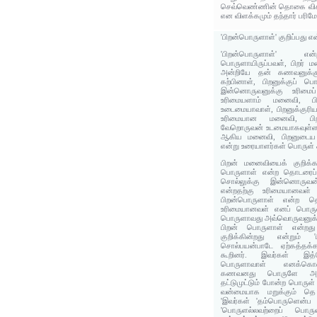
செவ்வெண்ணின் தொகை விகார
என விளக்கமும் தந்தார் பரிமே
'பிறன்பொருளாள்' குறிப்பது எ
'பிறன்பொருளாள்' என
பொருளாயிருப்பவள், பிறர் 
அன்றியே தன் கணவனுக்கு
கற்பினாள், பிறனுக்குப் ப
இன்னொருவனுக்கு உரிமைப
உரிமையளாம் மனைவி, ப
உடைமையாவாள், பிறனுக்குரி
உரிமையான மனைவி, பிறன
வேறொருவன் உடமையாகவுள்ளவ
ஆகிய மனைவி, பிறனுடைய
என்று உரையாளர்கள் பொருள் க
பிறன் மனைவியைக் குறிக்க
பொருளாள் என்ற தொடரைப் ப
சொல்லுக்கு இன்னொருவன
என்றதற்கு உரிமையானவள் 
பிறன்பொருளாள் என்ற த
உரிமையானவள் எனப் பொருள்
பொருளாவது அவ்வொருவனுக்கே
பிறன் பொருளாள் என்றத
குறிக்கின்றது என்றும்
சொல்பயன்பாடே ஏற்கத்தக்க
கூறினர். இவர்கள் இத்த
பொருளாவாள் எனக்கொ
கணவனது பொருளே அதா
தட்டுமுட்டும் போன்ற பொரு
வன்மையாக மறுக்கும் தெ 
'இவர்கள் 'தம்பொருளென்ப த
'பொருளல்லவற்றைப் பொரு