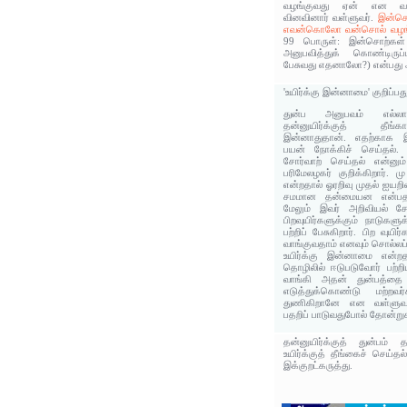
வழங்குவது ஏன் என வள்ள
வினவினார் வள்ளுவர்.
இன்சொ
எவன்கொலோ வன்சொல் வழங்
99 பொருள்: இன்சொற்கள்
அனுபவித்துக் கொண்டிருப
பேசுவது எதனாலோ?) என்பது அ
'உயிர்க்கு இன்னாமை' குறிப்ப
துன்ப அனுபவம் எல்லாவுய
தன்னுயிர்க்குத் தீங்கா
இன்னாதுதான். எதற்காக இ
பயன் நோக்கிச் செய்தல். ச
சோர்வாற் செய்தல் என்னு
பரிமேலழகர் குறிக்கிறார். ம
என்றதால் ஓரறிவு முதல் ஐயற
சமமான தன்மையன என்பதற்
மேலும் இவர் அறிவியல் ச
பிறவுயிர்களுக்கும் நாடுக
பற்றிப் பேசுகிறார். பிற வுய
வாங்குவதாம் எனவும் சொல்லப்
உயிர்க்கு இன்னாமை என்ற
தொழிலில் ஈடுபடுவோர் பற்றி
வாங்கி அதன் துன்பத்தை
எடுத்துக்கொண்டு மற்றவ
துணிகிறானே என வள்ளுவ
பதறிப் பாடுவதுபோல் தோன்றுக
தன்னுயிர்க்குத் துன்பம
உயிர்க்குத் தீங்கைச் செய்த
இக்குறட்கருத்து.