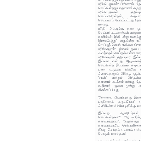
பரிப்பெருமாள்: பின்னைப் பி
செய்கின்றது யாதனைக் கரு
பரிப்பெருமாள் குறிப்
செய்யாரென்றார்; அதனான
செய்யலாம் போலப்பட்டது நோக
என்றது.
பரிதி: அப்படியே, தான் ஒர
செய்யக் கடவனல்லன் என்றவா
காலிங்கர்: இனி மற்று உலகத்த
[நிலைபெற்று] வருகின்ற உய
செய்யுஞ் செயல் என்னை கொ
பரிமேலழகர்: நிலைபேறுடைய
அவற்றைச் செய்தல் என்ன க
பரிமேலழகர் குறிப்புரை: இவ்
இன்னா என்பது அனுமானத்த
செய்கின்ற இப்பாவம் கழுவப
யான் வருந்தப் பின்னே வந
ஆகமத்தானும் அறிந்து ஒழி
'தான்' என்றும் அத்தன்
காரணம் மயக்கம் என்பது த
கூறினார். இவை மூன்று ப
விலக்கப்பட்டது.
'பின்னைப் பிறவுயிர்க்கு இ
யாதினைக் கருதியோ?' 
ஆசிரியர்கள் இப்பகுதிக்கு உர
இன்றைய ஆசிரியர்கள் 
செய்கின்றான்?', 'பிற உயிர்
காரணத்தால்?', 'பிறருக்கு
காரணத்தாலோ தெரியவில்லை', 
தீங்கு செய்தல் எதனால் என்க
பொருள் உரைத்தனர்.