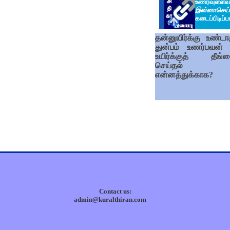
உணர்வுள்ளவ
இன்னாசெய
கடைப்பிடிப்ப
தன்னுயிர்க்கு உண்டாக
துன்பம் உணர்பவன் 
உயிர்க்குத் தீங்க
செய்தல்
என்னத்துக்காக?
Contact us:
admin@kuralthiran.com