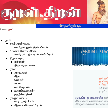
இத்தளத்துள் தேட...
செல்க:
முகப்பு
|
முகப்பு
குறள் திறன் தேர்வு
கணிஞன் குறள் திறன் பட்டியல்
குறள் எ
அதிகார விளக்கம் தேர்வு
கணிஞன் அதிகார விளக்கப்பட்டியல்
திருவள்ளுவர்
வள்ளுவர்
திருவள்ளுவமாலை
குறள்
திருக்குறள்
அறம்
தன்னுய
பொருள்
தான்அ
காமம்
மன்னுய
பாட வேறுபாடு
(அதிகா
குறளில் குறைகள்?
குறள் 
நறுஞ்செய்திகள்
பொழிப்பு (மு வரதராசன்):
தன்
குறளும் உரையும்
இவை என்று உணர்ந்தவன், மற்ற
உரை ஆசிரியர்கள்
அத்துன்பங்களைச் செய்தல்
அதிகார விளக்கம் தேடல்