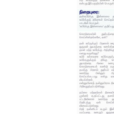
பிற உயிர்க்குத் தீங்கைச்
என்பது இப்பகுதியின் பொருள்
நிறையுரை:
தன்உயிர்க்கு இன்னாமை 
உயிர்க்குத் தீங்கைச் செய்த
பாடலின் பொருள்.
'உயிர்க்கு இன்னாமை' குறிப்ப
கொடுமையின் துன்பத்த
செய்கின்றார்களே, ஏன்?
தன் உயிருக்குப் பிறனால் ஊ
ஒருவன் துயரத்தை உணர்கிறான
தான் மற்ற உயிர்க்கு அத்தீங
மனது வருகிறது?
உயிர் உள்ளவரை உயிர்களுக்
உயிர்களுக்குத் தீங்கு 
துயரத்தை அவை உணரும்
கொடுமையைக் கண்டு வருந்
தமக்கு பிறரால் துன்பம் 
உணர்ந்த பின்னும் அத்
செய்யக்கூடாது என்று ஏ
வியக்கிறார்.
மன்னுயிரைத் தன்னுயிராக நி
அறிவுறுத்தப்படுகிறது.
தம்மை மற்றவர்கள் நிலையில
முன்னர் கூறப்பட்டது. தனக
பட்டறிவினால் உணர்ந்த 
பிறரிடத்து ஏன் செய்
வினவப்படுகிறது.
பிறர் தன்னிடம் கூறும் 
பயப்பதை உணரும் ஒருவன்