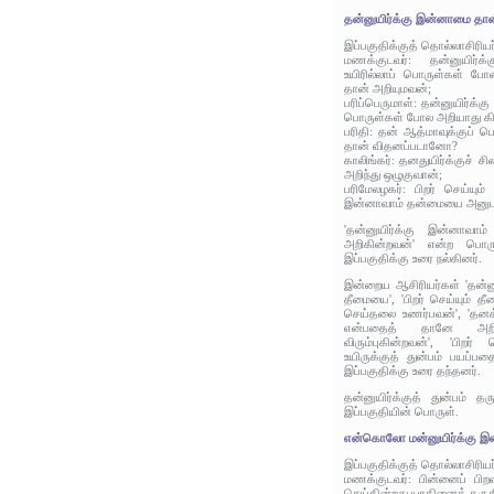
தன்னுயிர்க்கு இன்னாமை தா
இப்பகுதிக்குத் தொல்லாசிரிய
மணக்குடவர்: தன்னுயிர்
உயிரில்லாப் பொருள்கள் போ
தான் அறியுமவன்;
பரிப்பெருமாள்: தன்னுயிர்க்க
பொருள்கள் போல அறியாது கி
பரிதி: தன் ஆத்மாவுக்குப் 
தான் விதனப்படானோ?
காலிங்கர்: தனதுயிர்க்குச்
அறிந்து ஒழுகுவான்;
பரிமேலழகர்: பிறர் செய்யும
இன்னாவாம் தன்மையை அனுபவ
'தன்னுயிர்க்கு இன்னாவா
அறிகின்றவன்' என்ற பொரு
இப்பகுதிக்கு உரை நல்கினர்.
இன்றைய ஆசிரியர்கள் 'தன்னுய
தீமையை', 'பிறர் செய்யும் தீ
செய்தலை உணர்பவன்', 'தனக்
என்பதைத் தானே அற
விரும்புகின்றவன்', 'பிறர்
உயிருக்குத் துன்பம் பயப்ப
இப்பகுதிக்கு உரை தந்தனர்.
தன்னுயிர்க்குத் துன்பம் 
இப்பகுதியின் பொருள்.
என்கொலோ மன்னுயிர்க்கு இ
இப்பகுதிக்குத் தொல்லாசிரிய
மணக்குடவர்: பின்னைப் பிறவ
செய்கின்றது யாதினைக் கர