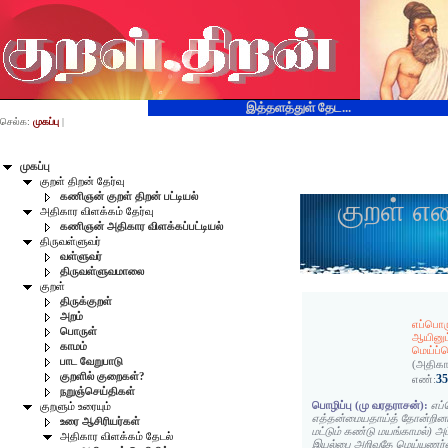
இத்தளத்துள் தேட...
செல்க:
முகப்பு
|
முகப்பு
குறள் திறன் தேர்வு
கணிஞன் குறள் திறன் பட்டியல்
குறள் எ
அதிகார விளக்கம் தேர்வு
கணிஞன் அதிகார விளக்கப்பட்டியல்
திருவள்ளுவர்
வள்ளுவர்
திருவள்ளுவமாலை
குறள்
திருக்குறள்
அறம்
எப்பொர
பொருள்
ஆயினும
காமம்
மெய்ப்
பாட வேறுபாடு
(அதிகா
குறளில் குறைகள்?
3
எண்:
நறுஞ்செய்திகள்
பொழிப்பு (மு வரதராசன்):
எப்
குறளும் உரையும்
எத்தன்மையதாய்த் தோன்றினா
உரை ஆசிரியர்கள்
மட்டும் கண்டு மயங்காமல்)
அதிகார விளக்கம் தேடல்
இயல்பை அறிவதே மெய்யுணர்வ