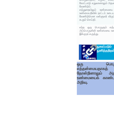
கோட்பாடு எதுவானாலும் அத
வேண்டும்.
எத்துறையிலும் உண்மையை
உண்மையறிவில் நாட்டம் உடைய
வேண்டுமென வள்ளுவர் விரும்
கூறும் செய்தி.
எந்த ஒரு பொருளும் எத்த
அப்பொருளின் உண்மையை உணர
இக்குறட்கருத்து.
நுகரப்ப
நுனித்தறிதல
ஒரு பொரு
எத்தன்மையதாகத்
தோன்றினாலும் அ
உண்மையைக் காண்
அறிவு.