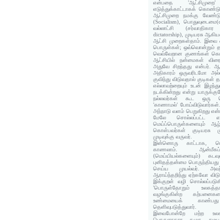
என்பதை 'ஆட்சிமு
எடுத்துக்காட்டாகக் கொண்ட
ஆட்சிமுறை நமக்கு வேண்டு
(Socialism), பொதுவுடைமை
வல்லாட்சி (சர்வாதிகார
dictatorship), முடியரசு ஆக
ஆட்சி முறைகள்தாம். இவை 
பொருள்கள்; ஒவ்வொன்றும் 
வெவ்வேறான குணங்கள் கொண
ஆட்சியில் நன்மைகள் விரை
அதுவே சிறந்தது என்பர். 
அதிகாரம் ஒருவரிடமோ அல்ல
குவிந்து விடுவதால் குடிகள்
எல்லாவற்றையும் உடன் இழந்த
நடக்கின்றது என்று யாருக்கு
நல்லவர்கள் கூட ஒரு ச
'காணாமல்' போய்விடுவார்கள்.
அந்நாடு வளம் பெறுகிறது என்
மேலே சொல்லப்பட்ட எல
மெய்ப்பொருள்களையும் ஆழ்ந
கொள்பவர்கள் குடியரசு 
முடிவுக்கு வருவர்.
இன்னொரு காட்டாக, மெய
காணலாம். ஆன்மீகப
(மெய்யியல்களையும்) கடவ
புனிதத்தன்மை பொருந்தியது எ
செய்ய முயல்வர். அவற்
ஆராய்ந்தறிந்து ஏற்கவோ விட
இக்குறள் வழி சொல்லப்படுக
'பொருள்தோறும் உலகத்தா
வழங்குகின்ற கற்பனைகள
உண்மையைக் காண்பத
தெளிவுபடுத்துவார்.
இவைபோன்றே மற்ற உலக
பொருளாதார, சமுக, சமய