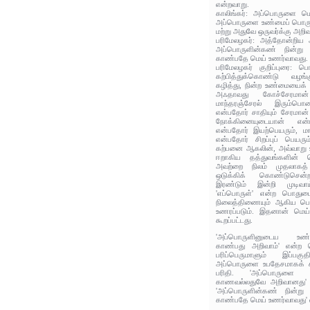
என்றவாறு.
காலிங்கர்: அப்பொருளை மெ
அப்பொருளை உண்மைப் பொரு
மற்று அதுவே ஒருவர்க்கு அறி
பரிமேலழகர்: அத்தோன்றிய
அப்பொருளின்கண் நின்று
காண்பதே மெய் உணர்வாவது.
பரிமேலழகர் குறிப்புரை: ப
கற்பித்துக்கொண்டு வழங
கழித்து, நின்ற உண்மையைக் 
அஃதாவது கோச்சேரமான
மாந்தரஞ்சேரல் இரும்ப
என்பதோர் சாதியும் சேரமான்
நோக்கினையுடையான் என்
என்பதோர் இயற்பெயரும், ம
என்பதோர் சிறப்புப் பெயர
கற்பனை ஆகலின், அவ்வாறு உண
ஈறாகிய தத்துவங்களின் 
அவற்றை நிலம் முதலாகத்
ஒடுக்கிக் கொண்டுசென்ற
இரண்டும் இன்றி முடிவாய
'எப்பொருள்' என்ற பொதும
நிலைத்திணையும் ஆகிய பொர
உணரப்படும். இதனான் மெய
கூறப்பட்டது.
'அப்பொருளினுடைய உ
காண்பது அறிவாம்' என்ற 
பரிப்பெருமாளும் இப்பக
அப்பொருளை உபதேசமாகக் கா
பரிதி. 'அப்பொருளை 
காணவல்லதுவே அறிவானது' எ
'அப்பொருளின்கண் நின்ற
காண்பதே மெய் உணர்வாவது' 