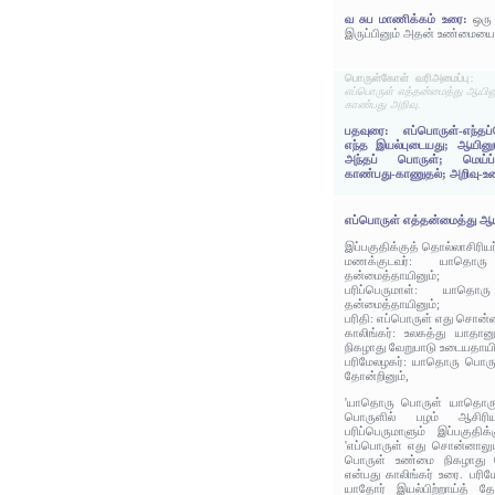
வ சுப மாணிக்கம் உரை:
ஒரு
இருப்பினும் அதன் உண்மையை
பொருள்கோள் வரிஅமைப்பு:
எப்பொருள் எத்தன்மைத்து ஆயின
காண்பது அறிவு.
பதவுரை: எப்பொருள்-எந்தப
எந்த இயல்புடையது; ஆயினு
அந்தப் பொருள்; மெய்ப்
காண்பது-காணுதல்; அறிவு-உண
எப்பொருள் எத்தன்மைத்து ஆய
இப்பகுதிக்குத் தொல்லாசிரிய
மணக்குடவர்: யாதொ
தன்மைத்தாயினும்;
பரிப்பெருமாள்: யாத
தன்மைத்தாயினும்;
பரிதி: எப்பொருள் எது சொன்ன
காலிங்கர்: உலகத்து யாதா
நிகழாது வேறுபாடு உடையதாயி
பரிமேலழகர்: யாதொரு பொருள
தோன்றினும்,
'யாதொரு பொருள் யாதொரு 
பொருளில் பழம் ஆசிரியர
பரிப்பெருமாளும் இப்பகுதிக
'எப்பொருள் எது சொன்னாலும்
பொருள் உண்மை நிகழாது வ
என்பது காலிங்கர் உரை. பர
யாதோர் இயல்பிற்றாய்த் த