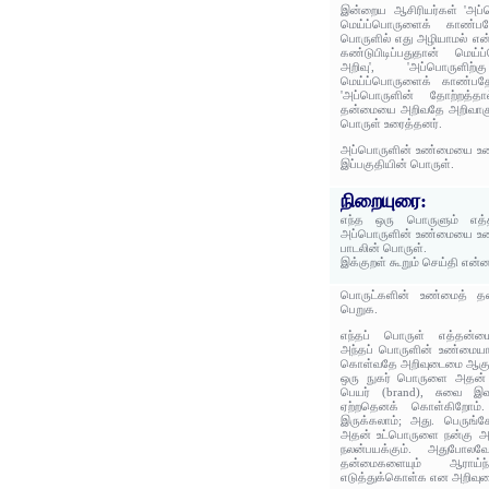
இன்றைய ஆசிரியர்கள் 'அப்
மெய்ப்பொருளைக் காண்பதே
பொருளில் எது அழியாமல் என்ற
கண்டுபிடிப்பதுதான் மெய்
அறிவு', 'அப்பொருளிற
மெய்ப்பொருளைக் காண்பதே
'அப்பொருளின் தோற்றத்த
தன்மையை அறிவதே அறிவாகும்'
பொருள் உரைத்தனர்.
அப்பொருளின் உண்மையை உணர
இப்பகுதியின் பொருள்.
நிறையுரை:
எந்த ஒரு பொருளும் எத்த
அப்பொருளின் உண்மையை உணர
பாடலின் பொருள்.
இக்குறள் கூறும் செய்தி என்
பொருட்களின் உண்மைத் த
பெறுக.
எந்தப் பொருள் எத்தன்ம
அந்தப் பொருளின் உண்மைய
கொள்வதே அறிவுடைமை ஆகும
ஒரு நுகர் பொருளை அதன் வெ
பெயர் (brand), சுவை இவ
ஏற்றதெனக் கொள்கிறோம்.
இருக்கலாம்; அது. பெருங்க
அதன் உட்பொருளை நன்கு அறி
நலன்பயக்கும். அதுபோலவ
தன்மைகளையும் ஆராய்ந்
எடுத்துக்கொள்க என அறிவுரை 