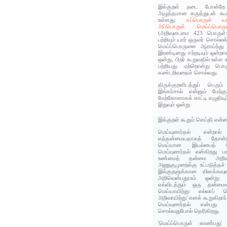
இக்குறள் நடை போன்ற
அழுத்தமான கருத்துடன் கூட
உள்ளது:
எப்பொருள் யார
அப்பொருள் மெய்ப்பொ
(அறிவுடைமை 423 பொருள்:
பற்றியும் யார் ஒருவர் சொல்ல
மெய்ப்பொருளை ஆராய்ந்து
இரண்டினது ஈற்றடியும் ஒன்ற
ஒன்று, பிறர் கூறுவதில் உள
பற்றியது. மற்றொன்று பொ
கண்டறிவதைச் சொல்வது.
திருக்குறளிடத்துப் பெரு
இங்கர்சால் என்னும் மேற்க
மேற்கோளாகக் காட்டி எழுதியும
இதுவும் ஒன்று.
இக்குறள் கூறும் செய்தி என்
மெய்யுணர்தல் என்றா
எத்தன்மையதாகத் தோன்ற
மெய்யான இயல்பைத் 
மெய்யுணர்தல் என்கிறது ப
உண்மைத் தன்மை அறி
அணுகுமுறைக்கு உட்படுத்தச
இக்குறளுக்கான விளக்கவுர
அறிவென்பதூஉம் ஒன்று: 
எவ்விடத்தும் ஒரு தன்மை
மெய்யாயிற்று: எல்லாப் 
அறிவாயிற்று' எனக் கூறுகிறார்
மெய்யுணர்தல் என்பது ப
சொல்வதுபோல் தெரிகிறது.
'மெய்ப்பொருள் காண்பது'