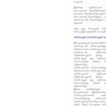
கூறுவார்.
இன்றைய ஆசிரியர்கள் 'எ
உடையதாகத் தோன்றினாலும்',
நமக்குத் தோற்றமளித்தாலும்',
உடையதாகத் தோன்றினும்', 
தன்மையாய்த் தோன்றினும்' எ
தந்தனர்.
எந்த ஒரு பொருளும் எத்த
என்பது இப்பகுதியின் பொருள்
அப்பொருள் மெய்ப்பொருள் கா
இப்பகுதிக்குத் தொல்லாசிரிய
மணக்குடவர்: அப்பொருளின
உண்மையாகக் காண்பது யாதொ
மணக்குடவர் குறிப்புர
அறிவென்பதூஉம் ஒன்று: 
எவ்விடத்தும் ஒரு தன்மை
மெய்யாயிற்று: எல்லாப் 
அறிவாயிற்று.
பரிப்பெருமாள்: அப்பொருள
உண்மையாகக் காண்பது யாதொ
பரிப்பெருமாள் குறிப்ப
அறிவென்பதூஉம் ஒன்று: 
எவ்விடத்தும் ஒரு தன்மை
மெய்யாயிற்று: எல்லாப் 
அறிவாயிற்று.
இவை மூன்றினானும் உ
பொருள்களை இந்திரியங்க
அப்பொருள்களைக் கண்
அவையிற்றனது உண்மையைப
காண்பது மெய்யென்று கூறப்பட
பரிதி: அந்தப் பொருளை உப