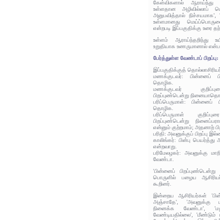
கேள்விகளால் ஆராய்ந்து
உள்ளதான அழிவில்லாப் 
அனுபவித்தால் நிச்சயமாக',
உள்ளமானது மெய்ப்பொருள
என்றபடி இப்பகுதிக்கு உரை தந
உள்ளம் ஆராய்ந்தறிந்து உ
உறுதியாக உணருமானால் என்பத
பேர்த்துள்ள வேண்டாப் பிறப்பு:
இப்பகுதிக்குத் தொல்லாசிரிய
மணக்குடவர்: பின்னைப் ப
தொழிக.
மணக்குடவர் குறிப்புர
பிறப்புண்டென்று நினையாதொ
பரிப்பெருமாள்: பின்னைப் 
தொழிக.
பரிப்பெருமாள் குறிப்புர
பிறப்புண்டென்று நினைப்ப
என்னும் குற்றமாம்; அதனாற்
பரிதி: அவனுக்குப் பிறப்பு இல
காலிங்கர்: பின்பு பெயர்த்
என்றவாறு.
பரிமேலழகர்: அவனுக்கு மாற
வேண்டா.
'பின்னைப் பிறப்புண்டென்
பொருளில் பழைய ஆசிரியர்
கூறினர்.
இன்றைய ஆசிரியர்கள் 'பின்
அஞ்சாதே', 'அவனுக்கு மறு
நினைக்க வேண்டா', 'ம
வேண்டியதில்லை', 'மீண்டும் 