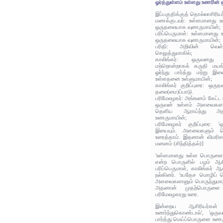
ஓர்த்துள்ளம் உள்ளது உணரின
இப்பகுதிக்குத் தொல்லாசிரிய
மணக்குடவர்: உள்ளமானது உ
ஒருதலையாக வுணருமாயின்;
பரிப்பெருமாள்: உள்ளமானது
ஒருதலையாக வுணருமாயின்;
பரிதி: அறிவின் வெள்ள
செலுத்துமாகில்;
காலிங்கர்: ஒருவனத
மற்றொன்றாகக் கருதி மயங்
ஓர்ந்து பார்த்து மற்று
உள்ளதனை உள்ளுமாயின்;
காலிங்கர் குறிப்புரை: ஒ
தலை(மை)ப்பாடு.
பரிமேலழகர்: அங்ஙனம் கேட்
ஒருவன் உள்ளம் அளவைகளானு
தெளிய ஆராய்ந்து அ
உணருமாயின்;
பரிமேலழகர் குறிப்புரை: 
இயையும். அளவைகளும் பொ
உரைத்தாம். இதனான் விமரிசம்
மனனம் (சிந்தித்தல்)]
'உள்ளமானது உள்ள பொருளை ய
என்ற பொருளில் பழம் ஆசிர
பரிப்பெருமாள், காலிங்கர் 
நல்கினர். 'உபதேச மொழிப்
அளவைகளானும் பொருந்துமாற்
அதனான் முதற்பொருளை 
பரிமேலழகரது உரை.
இன்றைய ஆசிரியர்கள
உணர்ந்துகொண்டால்', 'ஒரு
பார்த்து மெய்ப்பொருளை உணரு