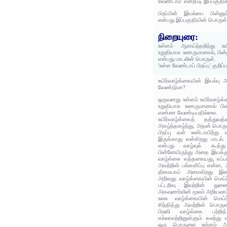
வேண்டாம்' என்றபடி இப்பகுதிக
பிறப்பின் இயல்பை பின்ன
என்பது இப்பகுதியின் பொருள்
நிறையுரை:
உள்ளம் ஆராய்ந்தறிந்து உ
உறுதியாக உணருமானால், பின்ன
என்பது பாடலின் பொருள்.
'உள்ள வேண்டாப் பிறப்பு' குறிப
உயிர்வாழ்க்கையின் இயல்பு அற
வேண்டுமா?
ஒருவனது உள்ளம் உயிர்வாழ்
உறுதியாக உணருமானால் பின்ன
எண்ண வேண்டியதில்லை.
உயிர்வாழ்க்கைத் தத்து
அகழ்ந்தகழ்ந்து, அதன் பொர
பிறப்பு ஏன் உண்டாயிற்று
இருக்காது என்கிறது பாடல். 
என்பது வாழ்வுக் கூத்த
பின்னேயிருந்து அதை இயக்கு
வாழ்க்கை எத்தகையது, எப்பட
அவற்றின் பங்களிப்பு என்ன,
தீமையாய் அமைகிறது இவை
அறிவது. வாழ்க்கையின் மெய்
பட்டறிவு இவற்றின் துண
அகவுணர்வின் மூலம் அறியலாம
உலக வாழ்க்கையின் மெய்ப
சிந்தித்து அவற்றின் பொர
பிறவி வாழ்க்கை பற்றித
எல்லாவற்றினுள்ளும் கலந்து 
ஒரு பொருளை உள்ளம் அப்