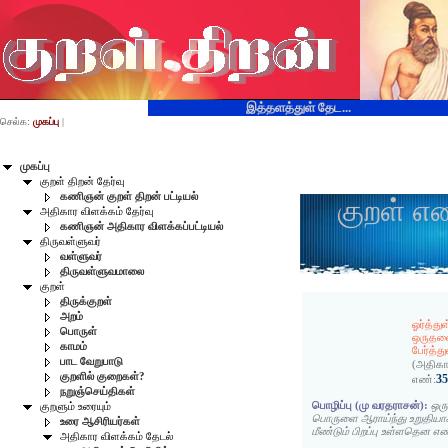
இத்தளத்துள் தேட...
செல்க:
முகப்பு
|
முகப்பு
குறள் திறன் தேர்வு
கணிஞன் குறள் திறன் பட்டியல்
குறள் எ
அதிகார விளக்கம் தேர்வு
கணிஞன் அதிகார விளக்கப்பட்டியல்
திருவள்ளுவர்
வள்ளுவர்
திருவள்ளுவமாலை
குறள்
திருக்குறள்
அறம்
ஓர்த்து
பொருள்
ஒருதல
காமம்
பேர்த்த
பாட வேறுபாடு
(அதிகா
குறளில் குறைகள்?
3
எண்:
நறுஞ்செய்திகள்
பொழிப்பு (மு வரதராசன்):
ஒர
குறளும் உரையும்
பொருளை ஆராய்ந்து உறுதியாக
உரை ஆசிரியர்கள்
மீண்டும் பிறப்பு உள்ளதென 
அதிகார விளக்கம் தேடல்