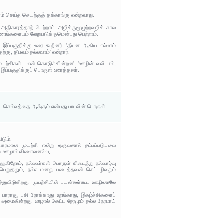
ம் செய்த செயற்குத் தக்காங்கு என்றவாறு.
அதிகாரத்தாற் பெற்றாம். அழிக்குமூழுற்றவழிக் கால
ணங்களையும் வேறுபடுக்குமென்பது பெற்றாம்.
் இப்பகுதிக்கு உரை கூறினர். 'தீயன ஆகிய எல்லாம்
ு, தீயவும் நல்லவாம்' என்றார்.
முயற்சிகள் பலன் கொடுக்கின்றன', 'ஊழின் வலியால்,
 இப்பகுதிக்குப் பொருள் உரைத்தனர்.
ய் செல்வத்தை ஆக்கும் என்பது பாடலின் பொருள்.
டும்.
றிகரமான முயற்சி என்று ஒருவனால் நம்பப்படுபவை
ையும் ஊழால் விளைவனவே,
ணுகிறோம்; நல்லவர்கள் பொருள் கிடைத்து நல்வாழ்வு
பெறுதலும், நல்ல மனது படைத்தவன் கெட்டழிவதும்
ர்ந்துவிடுகிறது. முயற்சியின் பயன்கள்கூட ஊழினாலே
 பாராது, பசி நோக்காது, உறங்காது, இகழ்ச்சிகளைப்
க அமைகின்றது. ஊழால் கெட்ட நேரமும் நல்ல நேரமாய்