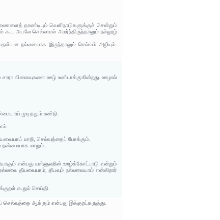
ைகளைத் தாண்டியும் வெளிநாடுகளுக்குச் சென்றும்
் கூட அயலே செல்லாமல் அமர்ந்திருந்தாலும் நல்லூழ்
ுதலியன நல்லனவாக இருந்தாலும் செல்வம் அழியும்.
அறம் சாரா விளைவுகளை ஊழ் உண்டாக்குகின்றது. ஊழால்
ன்மையாய் முடிதலும் உண்டு.
ாம்.
யவையாய் மாறி, செல்வத்தைப் போக்கும்.
் நன்மையாக மாறும்.
ியாகும் என்பது வள்ளுவரின் ஊழ்க்கோட்பாடு என்றும்
நல்லவை தீயவையாம்; தீயவும் நல்லவையாம் என்கிறார்
்குறள் கூறும் செய்தி.
் செல்வத்தை ஆக்கும் என்பது இக்குறட்கருத்து.