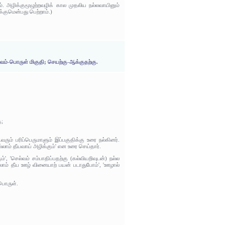
. அழிக்குமூழுற்றவழிக் கால முதலிய நல்லவாயினும்
குமென்பது பெற்றாம்.)
ம்-பொருள் மிகுதி; செயற்கு-ஆக்குதற்கு.
ு;
ும் பரிப்பெருமாளும் இப்பகுதிக்கு உரை நல்கினர்.
்லாம் தீயவாய் அழிக்கும்' என உரை செய்தார்.
 'செல்வம் சம்பாதிப்பதற்கு (கல்வியறிவுடன்) நல்ல
்லாம் தீய ஊழ் வினையாற் பயன் படாதுபோம்', 'ஊழால்
பொருள்.