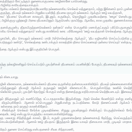
ஆக்கத்திற்கும் கேட்டிற்கும் துணையாகுமவை ஊழினானே யாமென்றது.
 அழிகிற காரியத்தையாக்கும்.
ன ஆகிய எல்லாம் நிலைதடுமாறியவாறே நல்லனவாகிய செல்வம் வந்துளதாம், மற்று இங்ஙனம் தாம் முன்ன
ுதற்கு, தீயவும் நல்லவாம்-அதுவே யன்றித் தீயவை தாமும் நல்லவாய் ஆக்கும் ஊழ் வயத்தான்,
ல்லவை' 'தீயவை' யென்பன காலமும், இடனும், கருவியும், தொழிலும் முதலியவற்றை. 'ஊழா' னென்பது 
ம்; அழிக்குமூ ழுற்றவழி அவை தீயவாயினும் ஆகுமென்ப தாயிற்று. ஆகவே, கால முதலிய துணைக்கார
 தனக்குமுன்பு தீதாயிருந்தனவெல்லாம் நன்றாம்' என்ற பொருளில் மணக்குட்வரும் பரிப்பெருமாளும
ய செல்வம் வந்துளதாம்' என்பது காலிங்கர் உரை. பரிமேலழகர் 'ஊழ் வயத்தான் செல்வத்தை ஆக்குதற்க
ழாயின், தீய செயலும் நல்லவாய் மாறி அச்செல்வத்தை ஆக்கும்', 'தீய வழிகளில் செய்யப்படுகிற 
டுதலும் உண்டு', 'செல்வத்தை உண்டாக்கும் காலத்தில் தீமை செய்வனவும் நன்மை செய்யும்' என்றபடி
த்தை ஆக்கும் என்பது இப்பகுதியின் பொருள்.
கு நல்வழிகளிலும் செய்யப்படும் முயற்சிகள் தீயனவாய் பயனின்றிப் போகும்; தீயவையும் நல்லனவா
ன?
ம் கிடையாது.
் ஊழின் விளைவாக, நல்லவையெல்லாம் தீயவை தருகின்ற தன்மையவாகிவிடும். தீயவும் நல்லவைகளாகிவி
்படுத்துவதும் தீயவழி ஆக்கம் தருவதும் ஊழின் விளையாட்டே. பொருள்சார்ந்த உலகில் வெற்
வியில் முடியும்; முயற்சி தோற்றுப் போகும் என்று நினைத்தது எதிர்பாராமல் வெற்றியடையும். இவ
ும் நீங்குவதும் நம் கணிப்பிற்கு உட்படாததாகவே இருக்கிறது. அறம் வெல்ல வேண்டும் என்று எண்
 விரும்புகிறோம். ஆனால் எப்பொழுதும் அதுபோன்று நடப்பதில்லை. கேடு நினைப்பவன் ஆக்கம் 
ள்ளதை நாம் நாளும் காண்கிறோம்.
 சிலர்க்குச் செல்வம் சேர்க்க முடிவதில்லை. சிறுது முயன்றாலும் சிலர்க்குப் பெருஞ்செல்வம் சே
ன்பதைவிட ஊழ் என்பது பொருந்திய காரணமாகிவிடுகிறது.
 பலவாறு சிந்தித்துக் காலம், இடம், கருவி முதலானவற்றை நல்லனவாகத் தேர்ந்து, மெய்வருத்தம்
 செயல்படுகின்றான். ஆனால் ஊழ் தீயதாய் இருந்தால் இவை யாவும் தீமையாக மாறி, முடிவும் மாறா
எவ்விதம் துணை செய்கிறது என்பதனைச் சீவக சிந்தாமணி,