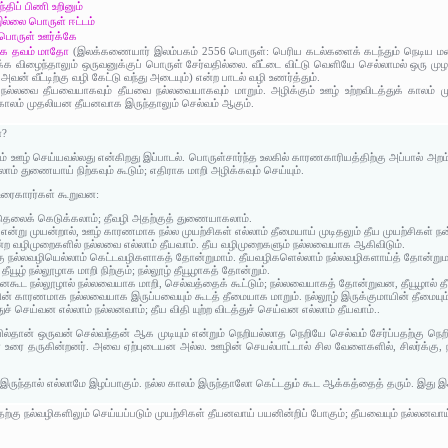
்திப் பிணி உறினும்
இல்லை பொருள் ஈட்டம்
 பொருள் ஊர்க்கே
ாழ்க தவம் மாதோ
(இலக்கணையார் இலம்பகம் 2556 பொருள்: பெரிய கடல்களைக் கடந்தும் நெடிய மல
க்க விழைந்தாலும் ஒருவனுக்குப் பொருள் சேர்வதில்லை. வீட்டை விட்டு வெளியே செல்லாமல் ஒரு முழம
வன் வீட்டிற்கு வழி கேட்டு வந்து அடையும்) என்ற பாடல் வழி உணர்த்தும்.
ல்லவை தீயவையாகவும் தீயவை நல்லவையாகவும் மாறும். அழிக்கும் ஊழ் உற்றவிடத்துக் காலம் ம
்காலம் முதலியன தீயனவாக இருந்தாலும் செல்வம் ஆகும்.
ன?
யும் ஊழ் செய்யவல்லது என்கிறது இப்பாடல். பொருள்சார்ந்த உலகில் காரணகாரியத்திற்கு அப்பால் 
லாம் துணையாய் நிற்கவும் கூடும்; எதிராக மாறி அழிக்கவும் செய்யும்.
உரைகாரர்கள் கூறுவன:
்டுதலைக் கெடுக்கலாம்; தீவழி அதற்குத் துணையாகலாம்.
ு என்று முயன்றால், ஊழ் காரணமாக நல்ல முயற்சிகள் எல்லாம் தீமையாய் முடிதலும் தீய முயற்சிகள் ந
்ற வழிமுறைகளில் நல்லவை எல்லாம் தீயவாம். தீய வழிமுறைகளும் நல்லவையாக ஆகிவிடும்.
க்கு நல்லவழியெல்லாம் கெட்டவழிகளாகத் தோன்றுமாம். தீயவழிகளெல்லாம் நல்லவழிகளாய்த் தோன்றும
ீயூழ் நல்லூழாக மாறி நிற்கும்; நல்லூழ் தீயூழாகத் தோன்றும்.
கூட நல்லூழால் நல்லவையாக மாறி, செல்வத்தைக் கூட்டும்; நல்லவையாகத் தோன்றுவன, தீயூழால் தீ
ன் காரணமாக நல்லவையாக இருப்பவையும் கூடத் தீமையாக மாறும். நல்லூழ் இருக்குமாயின் தீமையும
்துச் செய்வன எல்லாம் நல்லனவாம்; தீய விதி யுற்ற விடத்துச் செய்வன எல்லாம் தீயவாம்..
ில்தான் ஒருவன் செல்வந்தன் ஆக முடியும் என்றும் நெறியல்லாத நெறியே செல்வம் சேர்ப்பதற்கு நெற
ன உரை தருகின்றனர். அவை ஏற்புடையன அல்ல. ஊழின் செயல்பாட்டால் சில வேளைகளில், சிலர்க்கு, 
இருந்தால் எல்லாமே இழப்பாகும். நல்ல காலம் இருந்தாலோ கெட்டதும் கூட ஆக்கத்தைத் தரும். இது இக
கு நல்வழிகளிலும் செய்யப்படும் முயற்சிகள் தீயனவாய் பயனின்றிப் போகும்; தீயவையும் நல்லனவாய