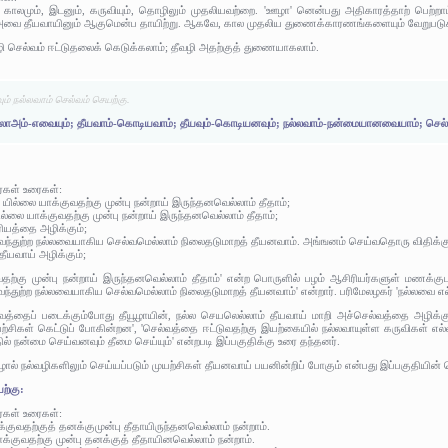
காலமும், இடனும், கருவியும், தொழிலும் முதலியவற்றை. 'ஊழா' னென்பது அதிகாரத்தாற் பெற்றாம்
ழி அவை தீயவாயினும் ஆகுமென்ப தாயிற்று. ஆகவே, கால முதலிய துணைக்காரணங்களையும் வேறுபடுக்
ழி செல்வம் ஈட்டுதலைக் கெடுக்கலாம்; தீவழி அதற்குத் துணையாகலாம்.
ம் நல்லவாம் செல்வம் செயற்கு.
லாஅம்-எவையும்; தீயவாம்-கொடியவாம்; தீயவும்-கொடியனவும்; நல்லவாம்-நன்மையானவையாம்; செல்வ
ர்கள் உரைகள்:
ில்லை யாக்குவதற்கு முன்பு நன்றாய் இருந்தனவெல்லாம் தீதாம்;
ல்லை யாக்குவதற்கு முன்பு நன்றாய் இருந்தனவெல்லாம் தீதாம்;
ியத்தை அழிக்கும்;
் வந்துற்ற நல்லவையாகிய செல்வமெல்லாம் நிலைதடுமாறத் தீயனவாம். அங்ஙனம் செய்வதொரு விதிக்க
தீயவாய் அழிக்கும்;
ற்கு முன்பு நன்றாய் இருந்தனவெல்லாம் தீதாம்' என்ற பொருளில் பழம் ஆசிரியர்களுள் மணக்குடவர
 வந்துற்ற நல்லவையாகிய செல்வமெல்லாம் நிலைதடுமாறத் தீயனவாம்' என்றார். பரிமேலழகர் 'நல்லவை எல
்தைப் படைக்கும்போது தீயூழாயின், நல்ல செயலெல்லாம் தீயவாய் மாறி அச்செல்வத்தை அழிக்கும்',
யற்சிகள் கெட்டுப் போகின்றன', 'செல்வத்தை ஈட்டுவதற்கு இயற்கையில் நல்லவாயுள்ள கருவிகள் எல
ல் நன்மை செய்வனவும் தீமை செய்யும்' என்றபடி இப்பகுதிக்கு உரை தந்தனர்.
் நல்வழிகளிலும் செய்யப்படும் முயற்சிகள் தீயனவாய் பயனின்றிப் போகும் என்பது இப்பகுதியின் 
ற்கு:
ர்கள் உரைகள்:
்குவதற்குத் தனக்குமுன்பு தீதாயிருந்தனவெல்லாம் நன்றாம்.
ாக்குவதற்கு முன்பு தனக்குத் தீதாயினவெல்லாம் நன்றாம்.