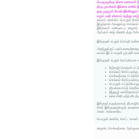
பெருமுழங்கு திரை வரைகள் நீந
திரு முயங்கல் இல்லை எனில் 
ஒரு முழமும் சேறல் இலரேனும்
வரும் வழி வினாய் உழந்து வ
உள்ளம் ஊக்கிப் பொருள் சேர்
இருந்தால் அவனுக்கு செல்வம் அ
இங்ஙனம் வலியுடைய ஊழால் ந
ஆக்கும் ஊழ் உற்றவிடத்து அக
இக்குறள் கூறும் செய்தி என்
அறத்துக்குப் புறம்பானவற்றை
காலம் இடம் கருவி முயற்சி எல்
இக்குறள் கூறும் செய்தியாக 
நேர்வழி செல்வம் ஈட
செல்வம் சேர்ப்பதற்க
செல்வத்தை ஈட்டுகின
செல்வம் சேர்ப்பவர்
பொருள் ஈட்டும்போது த
தீயவையாய்த் தெரிவன
இழவூழ் வளர்ந்தமையி
நல்ல விதி யுற்ற விடத
இக்குறட்கருத்தாகத் தீயவழிய
சிலர் இக்குறளுக்குத் தவறா
அவர். அவ்வளவே.
பொருள் உலகில், கெட்ட காலம் 
ஊழால், செல்வத்தை ஆக்குவதற்