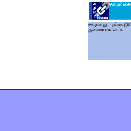
பொருள் உலகி
ஊழானது நல்லவழியில
துணையுமாகலாம்.