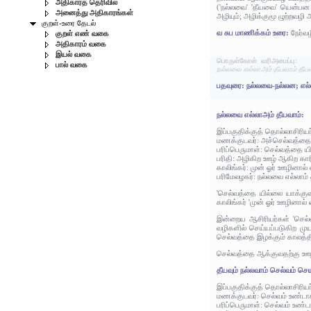
அதிகாரத் தெரிவில்
('நல்லவை' 'தீயவை' யென்பன 
அனைத்து அதிகாரங்கள்
அழியும்; அழிக்குமூ ழுற்றவ
குறள்-உரை தேடல்
வ சுப மாணிக்கம் உரை:
நேர்வ
குறள் எண் வகை
அதிகாரம் வகை
இயல் வகை
பொருள்கோள் வரிஅமைப்பு:
பால் வகை
நல்லவை எல்லாஅம் தீயவாம் தீயவு
பதவுரை: நல்லவை-நல்லன; எல்
நல்லவை எல்லாஅம் தீயவாம்:
இப்பகுதிக்குத் தொல்லாசிரிய
மணக்குடவர்: அச்செல்வத்தை ய
பரிப்பெருமாள்: செல்வத்தை யி
பரிதி: அழிகிற ஊழ் ஆகிற கார
காலிங்கர்: முன் ஓர் ஊழினால
பரிமேலழகர்: நல்லவை எல்லாம் 
'செல்வத்தை யில்லை யாக்குவத
காலிங்கர் 'முன் ஓர் ஊழினால்
இன்றைய ஆசிரியர்கள் 'செல்வத
வழிகளில் செய்யப்படுகிற மு
செல்வத்தை இழக்கும் காலத்தி
செல்வத்தை ஆக்குவதற்கு ஊழால
தீயவும் நல்லவாம் செல்வம் செய
இப்பகுதிக்குத் தொல்லாசிரிய
மணக்குடவர்: செல்வம் உண்டாக
பரிப்பெருமாள்: செல்வம் உண்ட