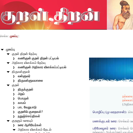
செல்க:
முகப்பு
|
முகப்பு
குறள் திறன் தேர்வு
கணிஞன் குறள் திறன் பட்டியல்
அதிகார விளக்கம் தேர்வு
கணிஞன் அதிகார விளக்கப்பட்டியல்
திருவள்ளுவர்
வள்ளுவர்
திருவள்ளுவமாலை
குறள்
திருக்குறள்
அறம்
நல்லவை 
பொருள்
நல்லவாம
காமம்
(அதிகா
பாட வேறுபாடு
குறளில் குறைகள்?
பொழிப்பு (மு வரதராசன்):
செல
நறுஞ்செய்திகள்
குறளும் உரையும்
மணக்குடவர் உரை:
செல்வம் உ
உரை ஆசிரியர்கள்
பரிமேலழகர் உரை:
செல்வம் ச
அதிகார விளக்கம் தேடல்
நல்லவாய் ஆக்கும்ஊழ் வயத்த