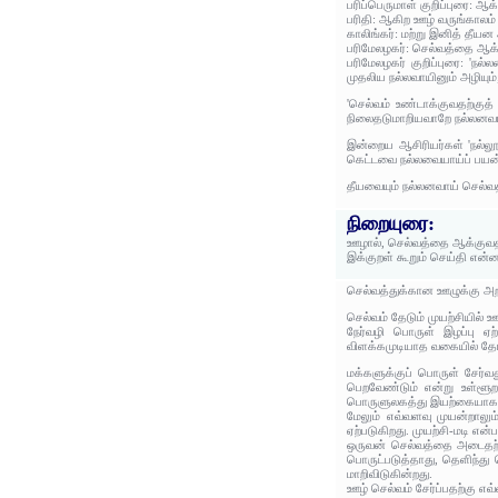
பரிப்பெருமாள் குறிப்புரை: 
பரிதி: ஆகிற ஊழ் வருங்காலம்
காலிங்கர்: மற்று இனித் தீய
பரிமேலழகர்: செல்வத்தை ஆக்க
பரிமேலழகர் குறிப்புரை: 'ந
முதலிய நல்லவாயினும் அழியு
'செல்வம் உண்டாக்குவதற்குத்
நிலைதடுமாறியவாறே நல்லனவாகி
இன்றைய ஆசிரியர்கள் 'நல்லூ
கெட்டவை நல்லவையாய்ப் பயன்ப
தீயவையும் நல்லனவாய் செல்வ
நிறையுரை:
ஊழால், செல்வத்தை ஆக்குவதற்
இக்குறள் கூறும் செய்தி என்
செல்வத்துக்கான ஊழுக்கு அற
செல்வம் தேடும் முயற்சியில
நேர்வழி பொருள் இழப்பு ஏற
விளக்கமுடியாத வகையில் தோல்
மக்களுக்குப் பொருள் சேர்வத
பெறவேண்டும் என்று உள்ளூற
பொருளுலகத்து இயற்கையாக உ
மேலும் எவ்வளவு முயன்றாலும்
ஏற்படுகிறது. முயற்சி-மடி எ
ஒருவன் செல்வத்தை அடைதற்கு
பொருட்படுத்தாது, தெளிந்து
மாறிவிடுகின்றது.
ஊழ் செல்வம் சேர்ப்பதற்கு 