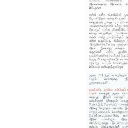
போலவே எவ்வளவுக்கு 
அவ்வளவுக்கு அவ்வளவு அற
இக்குறள்
கல்வி என்ற சொல்லின் மூல
தோண்டுதல் என்ற பொருள் உண
கல்லுதற்கு முயலும் முயற்சி
அவ்வளவைத்தாகி வந்து ஊறா
நீரானது" என்று கிணற்றில்
என்று கூறுகிறார். 'காலிங்க
கல்வி என்ற முயற்சிக்கும் ஒ
என்ற பகுதிக்கு இவ்வாறு
அவற்றினிடையே ஓர் ஒற்றுமைய
அவர். இவ்வாறு கல்லும் 
வருதலின் அந்த முயற்சி
முயற்சியாகிறது' என்பார் தெ 
கற்கும்போது ஈடுபாட்டுடன் 
மறவாது கூட்டிக் கொள்ளுத
இப்பாடல் வலியுறுத்துகிறது.
குறள் 373 'நூல்பல கற்பினும
மிகும்' என்கிறதே. இது
முரணாகாதா? .
நுண்ணிய நூல்பல கற்பினும்
மிகும்
என்னும் குறள் எண்:
வருவது. இதன் பொருள் '
பலவற்றைக் கற்றாலும், அவன
மேற்பட்டுத் தோன்றும்' என்ப
அறிவு பெருகும் என்கிற இக
மாறுபடுவதாகத் தோன்றுவதால
கொள்ளாவழியாகலின், மல
அறிக' என்கிறார். அதா
விளக்கமுறாது இயற்கையறி
என்பது பரிமேலழகரின் அ