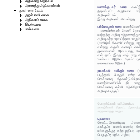
அதிகாரத் தெரிவில்
அனைத்து அதிகாரங்கள்
மணக்குடவர் உரை:
அகழ
குறள்-உரை தேடல்
நீருண்டாம்: அதுபோல மாந்
அறிவுண்டாம்.
குறள் எண் வகை
இஃது அறிவுண்டாமென்றது.
அதிகாரம் வகை
இயல் வகை
பரிமேலழகர் உரை:
மணற்கேணி
பால் வகை
- மணலின்கண் கேணி தோண்
மாந்தற்கு அறிவு கற்றனைத்து
அறிவு கற்ற அளவிற்றாக ஊறும்
(ஈண்டுக் 'கேணி' என்றது, அ
என்றது, அதன் அளவும் செல்
துணையான் அமையாது, மேன்
என்பதாம். இஃது ஊழ் மாறு 
'உண்மை அறிவே மிகும்' (
மலையாமை அறிக.)
நாமக்கல் கவிஞர் உரை:
(
படித்தால் போதும் என்ற 
கெவ்வளவு தோண்டுகிறோம
மணற்கேணியில் நீர் ஊறு
கெவ்வளவு கல்வி கற்கிறோ
அறிவு பெருகும்.
பொருள்கோள் வரிஅமைப்பு:
மணற்கேணி தொட்ட அனைத்து 
கற்றனைத்து ஊறும்.
பதவுரை:
தொட்ட-தோண்டிய; அனைத்
சுரக்கும்; மணல்-மணல்; கே
மக்களுக்கு; கற்ற-ஓதிய; அ
பெருகும்; அறிவு-அறிவு.