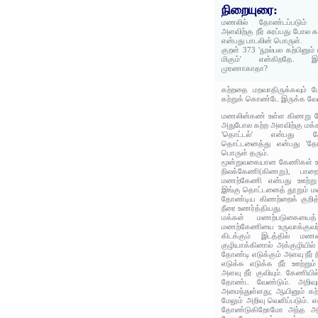
நிறையுரை:
மணலில் தோண்டப்படும் 
அளவிற்கு நீர் சுரப்பது போல 
என்பது பாடலின் பொருள்.
குறள் 373 'நூல்பல கற்பினும
மிகும்' என்கிறதே. இது
முரணாகாதா?
கற்றதை மறவாதிருக்கவும் ம
கற்றுக் கொண்டே இருக்க வேண
மணலின்கண் உள்ள கிணறு 
அதுபோல கற்ற அளவிற்கு மக்கள
'தொட்டல்' என்பது தோ
தொட்டனைத்து என்பது 'தோ
பொருள் தரும்.
மூன்றுவகையான கேணிகள் 
நிலக்கேணி(கிணறு), பாற
மணற்கேணி என்பது ஊற்று எ
இங்கு தொட்டனைத் தூறும் 
தோண்டிய கிணற்றைக் குறித்
நீரை உணர்த்தியது.
மக்கள் மணற்படுகையை
மணற்கேணியை உருவாக்குவர்.
கிடக்கும் இடத்தில் மண
குழியாக்கினால் அக்குழியில் நீர
தோண்டி எடுக்கும் அளவு நீர்
எடுக்க எடுக்க நீர் ஊற்றும
அளவு நீர் குவியும். கேணிய
தோண்ட வேண்டும். அறிவும
அமைந்துள்ளது; ஆயினும் கற்
மேலும் அறிவு வெளிப்படும்
தோண்டுகிறோமோ அந்த அளவு