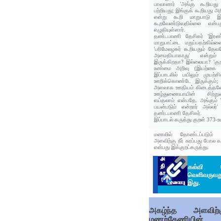
பாவாணர் 'அங்கு கூறியது
பற்றியது; இங்குக் கூறியது அ
என்று கூறி மாறுபாடு
கூறவேண்டுவதில்லை என்ப
எழுதியுள்ளார்.
தண்டபாணி தேசிகர் 'இரண்ட
மாறுபாட்டை மறுப்பதற்கில்
'பரிமேலழகர் கூறியதும் தேவந
அமைதியாகாது' என்றும் 
இருக்கிறதா? இல்லையா? 'கு
உண்மை அறிவு (இயற்கை அற
இப்பாடலில் பயிலும் முயற்சி
ஊறிக்கொண்டே இருக்கும்; இ
அளவாக ஊதியம் கிடைத்தலே 
ஊழ்துணையாயின் சிற்று
எய்தலாம் என்பதே. அங்கும் '
பயன்படும் என்றார் அல்லர்
தண்டபாணி தேசிகர்.
இப்பாடல் கருத்து குறள் 373
மணலில் தோண்டப்படும் 
அளவிற்கு நீர் சுரப்பது போல 
என்பது இக்குறட்கருத்து.
கல்வி
கொ
வெளிவருவது
இது.
அகழ்ந்த அளவிற்க
மணற்கேணியின்