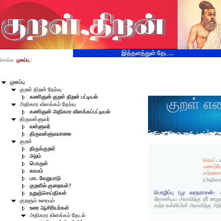
இத்தளத்துள் தேட...
செல்க:
முகப்பு
|
முகப்பு
குறள் திறன் தேர்வு
கணிஞன் குறள் திறன் பட்டியல்
குறள் எ
அதிகார விளக்கம் தேர்வு
கணிஞன் அதிகார விளக்கப்பட்டியல்
திருவள்ளுவர்
வள்ளுவர்
திருவள்ளுவமாலை
குறள்
திருக்குறள்
அறம்
தொட்டன
பொருள்
மணற்கே
காமம்
கற்றனை
பாட வேறுபாடு
(அதிகா
குறளில் குறைகள்?
பொழிப்பு (மு வரதராசன்:
நறுஞ்செய்திகள்
தோண்டிய அளவிற்கு நீர் ஊறும
குறளும் உரையும்
கற்ற கல்வியின் அளவிற்கு அறி
உரை ஆசிரியர்கள்
அதிகார விளக்கம் தேடல்