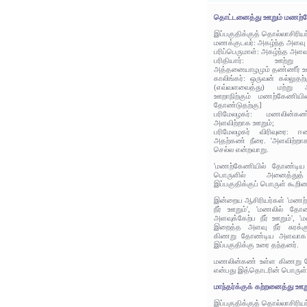
தொட்டனைத்து ஊறும் மணற்
இப்பகுதிக்குத் தொல்லாசிரிய
மணக்குடவர்: அகழ்ந்த அளவு
பரிப்பெருமாள்: அகழ்ந்த அள
பரிதியார்: ஊற்று 
அத்தனையாழமும் தண்ணீர் ஊ
காலிங்கர்: ஒருவன் கல்லுதற
(எவ்வளவைத்து) மற்று 
ஊறாநிற்கும் மணற்கேணியின்
தோண்டுதற்கு]
பரிமேலழகர்: மணலின
அளவிற்றாக ஊறும்;
பரிமேலழகர் விரிவுரை: ஈ
அதற்கண் நீரை. 'அளவிற்றா
செல்ல என்றவாறு.
'மணற்கேணியில் தோண்டிய 
பொருளில் அனைத்துத் 
இப்பகுதிக்குப் பொருள் கூறினர
இன்றைய ஆசிரியர்கள் 'மண
நீர் ஊறும்', 'மணலில் த
அளவுக்கேற்ப நீர் ஊறும்',
இறைத்த அளவு நீர் சுரக்க
கிணறு தோண்டிய அளவாக ஊ
இப்பகுதிக்கு உரை தந்தனர்.
மணலின்கண் உள்ள கிணறு 
என்பது இத்தொடரின் பொருள்
மாந்தர்க்குக் கற்றனைத்து ஊற
இப்பகுதிக்குத் தொல்லாசிரிய