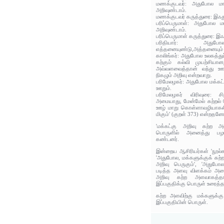
மணக்குடவர்: அதுபோல மாந்
அறிவுண்டாம்.
மணக்குடவர் கருத்துரை: இஃத
பரிப்பெருமாள்: அதுபோல மா
அறிவுண்டாம்.
பரிப்பெருமாள் கருத்துரை: இ
பரிதியார்: அதுபோல
எத்தனையுண்டு,அத்தனையும் அ
காலிங்கர்: அதுபோல உலகத்துப
கற்கும் கல்வி முயற்சியா
அவ்வளவைத்தான் வந்து ஊறா
நிகழும் அறிவு என்றவாறு.
பரிமேலழகர்: அதுபோல மக்கட்
ஊறும்.
பரிமேலழகர் விரிவுரை: 
அமையாது, மேன்மேல் கற்றல் 
ஊழ் மாறு கொள்ளாவழியாகலி
மிகும்' (குறள் 373) என்ற
'மக்கட்கு அறிவு கற்ற அ
பொருளில் அனைத்து பழம
கண்டனர்.
இன்றைய ஆசிரியர்கள் 'நூல்கள
'அதுபோல, மக்களுக்குக் கற்ற
அறிவு பெருகும்', 'அதுபோ
படித்த அளவு விளக்கம் அடை
அறிவு கற்ற அளவாகத்தான
இப்பகுதிக்கு பொருள் உரைத்
கற்ற அளவிற்கு மக்களுக்கு
இப்பகுதியின் பொருள்.