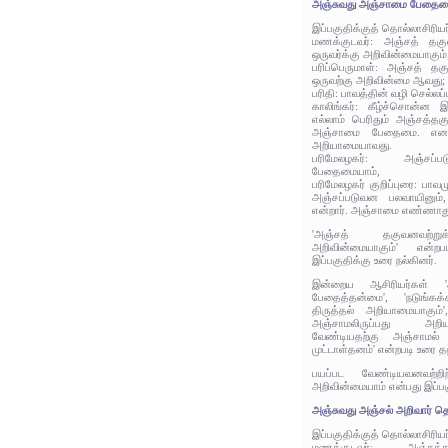
அஞ்சுவது அஞ்சாமை பேதைம
இப்பகுதிக்குத் தொல்லாசிரிய
மணக்குடவர்: அஞ்சத் த
ஒருவர்க்கு அறிவின்மையாகும்
பரிப்பெருமாள்: அஞ்சத் 
ஒருவற்கு அறிவின்மை ஆவது;
பரிதி: பாவத்தின் வழி செல்லப
காலிங்கர்: கீழ்ச்சொன்ன 
எல்லாம் பெரிதும் அஞ்சத்த
அஞ்சாமை பேதைமை. என
அறியாமையாவது.
பரிமேலழகர்: அஞ்சப
பேதைமையாம்,
பரிமேலழகர் குறிப்புரை: பாவம
அஞ்சப்படுவன பலவாயினும், 
என்றார். அஞ்சாமை எண்ணாது ச
'அஞ்சத் தகுவனவற்று
அறிவின்மையாகும்' என்ற
இப்பகுதிக்கு உரை நல்கினர்.
இன்றைய ஆசிரியர்கள் '
பேதைத்தன்மை', 'நடுங்கக்க
திருத்தல் அறியாமையாகும
அஞ்சாமலிருப்பது அறி
வேண்டியதற்கு அஞ்சாமல் எ
முட்டாள்தனம்' என்றபடி உரை த
பயப்பட வேண்டியவனவற்றிற்
அறிவின்மையாம் என்பது இப்ப
அஞ்சுவது அஞ்சல் அறிவார் த
இப்பகுதிக்குத் தொல்லாசிரிய
மணக்குடவர்: அஞ்சத