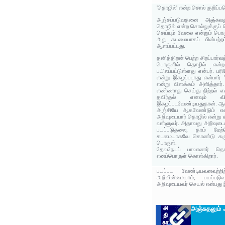
'தொழில்' என்ற சொல் குறிப்
அஞ்சப்படுவதனை அஞ்சுவத
தொழில் என்ற சொல்லுக்குப் 
செய்யும் வேலை என்றும் பொர
அது கடமையாகப் பின்பற்றப
ஆளப்பட்டது.
தனித்திறன் பெற்ற சிறப்பார்
பொருளில் தொழில் என்ற 
பயிலப்பட்டுள்ளது என்பர். ப
என்று இகழப்படாது என்பார் '
என்று விளக்கம் அளித்தார
எண்ணாது செய்து நிற்றல் எ
தவிர்தல் எனவும் விள
இகழப்படவேண்டியதுதான். ஆ
அஞ்சியே ஆகவேண்டும் எ
அறிவுடையார் தொழில் என்று க
வள்ளுவர். அதாவது அறிவுடைய
பயப்படுதலை, தாம் மே
கடமையாகவே கொண்டு கருத்
பொருள்.
தேவநேயப் பாவாணர் தொழி
எனப்பொருள் கொள்கிறார்.
பயப்பட வேண்டியவனவற்றிற்
அறிவின்மையாம்; பயப்படுவன
அறிவுடையவர் செயல் என்பது இ
அஞ்சுதலும்