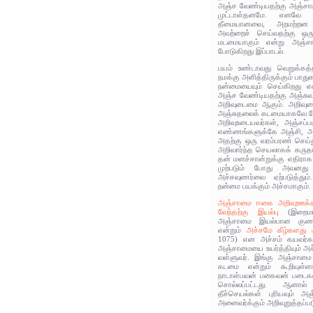
அஞ்ச வேண்டியதற்கு அஞ்சாமல
முட்டாள்தனமே. எனவே தூ
தீமையானவை, அறமற்றன 
அவற்றைச் செய்வதற்கு ஒருவ
மடமையாகும் என்று அஞ்ச
போடுகிறது இப்பாடல்.
பயம் உண்டாவது வெறுக்கத
நமக்கு அளித்திருக்கும் பாது
நன்மையையும் செய்கிறது எ
அஞ்ச வேண்டியதற்கு அஞ்சு
அறிவுடைமை ஆகும். அறிவுட
அஞ்சுதலைக் கடமையாகவே ம
அறிவுஉடையவர்கள், அஞ்சப்
எண்ணங்களுக்கே அஞ்சி, அவற்ற
அதற்கு ஒரு வரம்பரண் செய்த
அறிவார்ந்த செயலாகக் கருத
தன் மனச்சான்றுக்கு எதிரா
முற்படும் போது அவனது
அச்சவுணர்வை ஏற்படுத்தும்
நன்மை பயக்கும் அச்சமாகும்.
அஞ்சாமை ஈகை அறிவுஊக்கம
வேந்தற்கு இயல்பு
(இறைம
அஞ்சாமை இயல்பான குணம
என்றும்
அச்சமே கீழ்களது ஆ
1075) என அச்சம் கயவர்கள
அஞ்சாமையை உயர்த்தியும் அச்
வள்ளுவர். இங்கு அஞ்சாமை
கடமை என்றும் கூறியுள்ளா
நாடாள்பவன் பகைவன் படைகண
சொல்லப்பட்டது. ஆனால்
தீச்செயல்கள் புரியவும் 
அனைவர்க்கும் அறிவுறுத்தப்பட