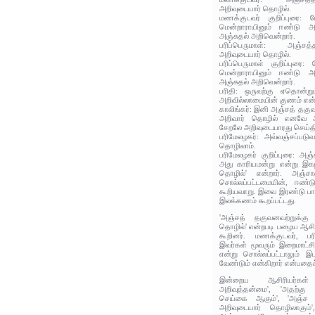
அறிவுடையார் தொழில்.
மணக்குடவர் குறிப்புரை:
மென்றாராயினும் ஈண்டு அ
அஞ்சுதல் அறிவென்றார்.
பரிப்பெருமாள்: அஞ்ச
அறிவுடையார் தொழில்.
பரிப்பெருமாள் குறிப்புர
மென்றாராயினும் ஈண்டு அ
அஞ்சுதல் அறிவென்றார்.
பரிதி: ஒருவற்கு ஏதொன்று
அறிவில்லாமையின் குணம் என்
காலிங்கர்: இனி அஞ்சத் தகு
அறிவார் தொழில் எனவே அத
சேறலே அறிவுடையாரது செய்தி
பரிமேலழகர்: அவ்வஞ்சப்பட
தொழிலாம்.
பரிமேலழகர் குறிப்புரை: அஞ்
அது காரியமன்று என்று இகழப
தொழில்' என்றார். அஞ்ச
சொல்லப்பட்டமையின், ஈண்
கூறியவாறு. இவை இரண்டு ப
இலக்கணம் கூறப்பட்டது.
'அஞ்சத் தகுவனவற்றுக்கு
தொழில்' என்றபடி பழைய ஆசிர
கூறினர். மணக்குடவர், பரி
இவர்கள் மூவரும் இறைமாட்ச
என்று சொல்லப்பட்டாலும் இ
வேண்டும் என்கிறார் என்பதைச் ச
இன்றைய ஆசிரியர்கள்
அறிவுத்தன்மை', 'அதற்கு 
செய்கை ஆகும்', 'அஞ்ச வ
அறிவுடையார் தொழிலாகும்