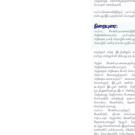
அஞ்சுவது (கோழைத்தனமல்ல
பொருள் உரைத்தனர்.
பயப்படுவனவற்றிற்குப் பயப்
என்பது இப்பகுதியின் பொருள்
நிறையுரை:
பயப்பட வேண்டியவனவற்றிற்
அறிவின்மையாம்; பயப்படுவன
அறிவுடையவர் தொழில் என்பது
'தொழில்' என்ற சொல் குறிப்
எதற்கும் எந்த இடத்திலும் 
என்று மார்தூக்கி நிற்பது மூடத
அஞ்ச வேண்டியவைகளுக்க
அறிவில்லாமையேயாகும். அ
அஞ்சுதல் அறிவுடையோர் செயல
அச்சம் கோழைத்தனம் அல்
அறிவுடைமையாகும்? உலகவாழ
கொள்ளும் இடமும் உண்டு;
நடக்கும் இடமும் உண்டு. அஞ
மூடத்துணிவுக்கு இடம் அளித்
அஞ்சுவது அஞ்சாமை பேதைமை
செய்வதில் எவ்விதத் தடைக
செயல்பட வேண்டும்; ஆனால
செய்தல் தகாது.
பயப்பட வேண்டியதற்குப்
வேண்டும். தீயன செய்யவு
ஈடுபடவும் அஞ்சவே வேண்டும
தேவையானதும் ஆகும். அது
நடந்து கொள்ளாமல் இருக்கவு
எண்ணிப் பார்க்காமல், 'வீரத
தீய செயல்களில் ஈடுபடுவது