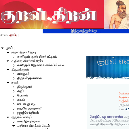
இத்தளத்துள் தேட...
செல்க:
முகப்பு
|
முகப்பு
குறள் திறன் தேர்வு
கணிஞன் குறள் திறன் பட்டியல்
குறள் எ
அதிகார விளக்கம் தேர்வு
கணிஞன் அதிகார விளக்கப்பட்டியல்
திருவள்ளுவர்
வள்ளுவர்
திருவள்ளுவமாலை
குறள்
திருக்குறள்
அறம்
அஞ்சு
பொருள்
அஞ்சுவ
காமம்
அஞ்சல்
பாட வேறுபாடு
(அதிகா
குறளில் குறைகள்?
4
எண்:
நறுஞ்செய்திகள்
பொழிப்பு (மு வரதராசன்):
அஞ
குறளும் உரையும்
அஞ்சாதிருப்பது அறியாமையா
உரை ஆசிரியர்கள்
கண்டு அஞ்சுவதே அறிவுடையவ
அதிகார விளக்கம் தேடல்