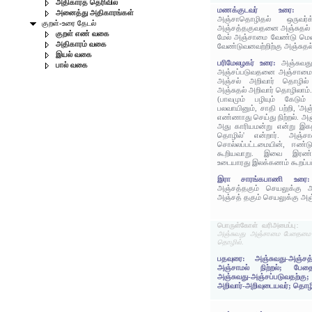
அதிகாரத் தெரிவில்
மணக்குடவர் உரை
அனைத்து அதிகாரங்கள்
அஞ்சாதொழிதல் ஒருவர்க்
குறள்-உரை தேடல்
அஞ்சத்தகுவதனை அஞ்சுதல் 
குறள் எண் வகை
மேல் அஞ்சாமை வேண்டு மென
அதிகாரம் வகை
வேண்டுவனவற்றிற்கு அஞ்சுதல
இயல் வகை
பரிமேலழகர் உரை:
அஞ்சுவ
பால் வகை
அஞ்சப்படுவதனை அஞ்சாமை 
அஞ்சல் அறிவார் தொழில்
அஞ்சுதல் அறிவார் தொழிலாம்
(பாவமும் பழியும் கேடும
பலவாயினும், சாதி பற்றி, 'அ
எண்ணாது செய்து நிற்றல். அஞ
அது காரியமன்று என்று இகழப
தொழில்' என்றார். அஞ்ச
சொல்லப்பட்டமையின், ஈண்
கூறியவாறு. இவை இரண்
உடையாரது இலக்கணம் கூறப்பட
இரா சாரங்கபாணி உர
அஞ்சத்தகும் செயலுக்கு 
அஞ்சத் தகும் செயலுக்கு அஞ
பொருள்கோள் வரிஅமைப்பு:
அஞ்சுவது அஞ்சாமை பேதைமை 
தொழில்.
பதவுரை: அஞ்சுவது-அஞ்
அஞ்சாமல் நிற்றல்; பே
அஞ்சுவது-அஞ்சப்படுவதற்க
அறிவார்-அறிவுடையவர்; தொழ