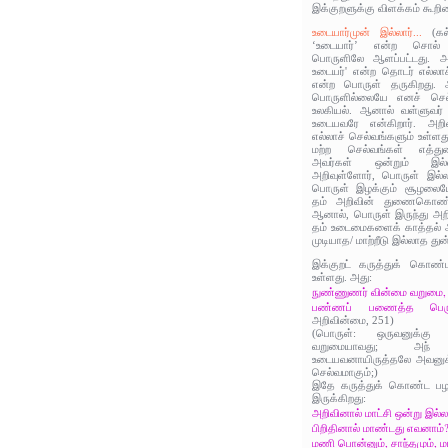
இக்குறளுக்கு விளக்கம் கூறின
உடையார்முன் இல்லார்...
(க
‘உடையார்’ என்ற சொல் 
பொருளிலே ஆளப்பட்டது. அத
உடையர்' என்ற தொடர் எல்லா
என்ற பொருள் தருகிறது. அ
பொருளில்லையே எனச் செல
உலகியல். ஆனால் வள்ளுவர் 
உடையவரே என்கிறார். அறி
எல்லாச் செல்வங்களும் உள்ளத
மற்ற செல்வங்கள் எத்து
அவர்கள் ஒன்றும் இல்ல
அறிவுள்ளோர், பொருள் இல
பொருள் இழக்கும் சூழலையோ
தம் அறிவின் துணைகொண்ட
ஆனால், பொருள் இருந்து அறி
தம் உடைமைகளைக் காத்தல் அ
முடியாத/ மாற்றீடு இல்லாத து
இக்குறட் கருத்துக் கொண்ட
உள்ளது. அது:
நுண்ணுணர் வின்மை வறுமை
பண்ணப் பணைத்த பெரு
அறிவின்மை, 251)
(பொருள்: ஒருவனுக்கு 
வறுமையாவது; அந்
உடையவனாயிருத்தலே அவனுக்
செல்வமாகும்;)
இதே கருத்துக் கொண்ட பழம
இருக்கிறது:
அறிவினால் மாட்சி ஒன்று இல்
பிறிதினால் மாண்டது எவனாம்
மணி பொன்னும், சாந்தமும், ம