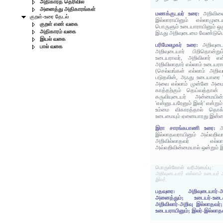
அதிகாரத் தெரிவில்
அனைத்து அதிகாரங்கள்
மணக்குடவர் உரை:
அறிவின
குறள்-உரை தேடல்
இல்லாராயினும் எல்லாமுடை
குறள் எண் வகை
பொருளும் உடையாராயினும் ஒர
அதிகாரம் வகை
இஃது அறிவுடைமை வேண்டுமெ
இயல் வகை
பரிமேலழகர் உரை:
அறிவுடை
பால் வகை
அறிவுடையார் பிறிதொன்று
உடையராவர், அறிவிலார் எ
அறிவிலாதார் எல்லாம் உடையராய
(செல்வங்கள் எல்லாம் அறிவா
படுதலின், அஃது உடையாரை 'எ
அவை எல்லாம் முன்னே அமைந்
காத்தற்கும் தெய்வத்தான் அ
கருவியுடையர் அன்மையி
'என்னுடயரேனும் இலர்' என்றும் 
உம்மை விகாரத்தால் தொக
உடைமையும் ஏனையாரது இன்மைய
இரா சாரங்கபாணி உரை:
இல்லாதவராயினும் அவ்வறிவா
அறிவில்லாதவர் எல்ல
அவ்வறிவின்மையால் ஒன்றும் 
பொருள்கோள் வரிஅமைப்பு:
அறிவுடையார் எல்லாம் உடையர் 
இலர்.
பதவுரை: அறிவுடையார்-அ
அனைத்தும்; உடையர்-உட
அறிவிலார்-அறிவு இல்லாதவர்
உடையராயினும்; இலர்-இல்லாதவ