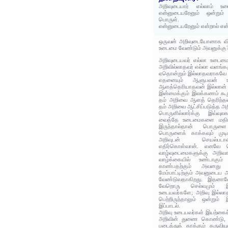
அறிவுடையார் எல்லாம் உடை
என்னுடையரேனும் ஒன்றும்
பொருள்.
என்னுடையரேனும் என்றால் எ
ஒருவன் அறிவுடையோனாக விள
உடைமை வேண்டும் அவனுக்கு
அறிவுடையவர் எல்லா உடைம
அறிவில்லாதவர் எல்லா வளங்கள
ஏதொன்றும் இல்லாதவராகவே இ
எதனையும் ஆளுபவன் உ
ஆளத்தெரியாதவன் இல்லான்
இன்மைக்கும் இலக்கணம் கூறு
தம் அறிவை ஆளத் தெரிந்தவர
தம் அறிவை ஆட்சிப்படுத்த அ
பொருளில்லார்க்கு இவ்வ
வைத்தே உடைமைகளை மதிப்ப
இருந்தால்தான் பொருளை
பொருளைக் காக்கவும் முடியு
அறிவுடன் செயல்படாவ
எதிர்கொள்வான். எனவே 
வாழ்வுடைமைகளுக்கு அறிவா
வாழ்க்கையில் உண்டாகும் ச
காண்பதற்கும் அவனது வா
மேம்பாட்டிற்கும் அவனுடைய
வேண்டுவதாகிறது. இதனாலே
வேறொரு செல்வமும் இல்ல
உடையவர்களே; அறிவு இல்லாத
பெற்றிருந்தாலும் ஒன்றும்
இப்பாடல்.
அறிவு உடையவர்கள் இயற்கைச்
அறிவின் துணை கொண்டு, 
படைத்துக் காக்கும் கருவிய