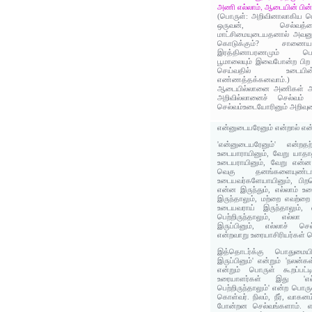
அணி எல்லாம், ஆடையின் பின்
(பொருள்: அறிவினாலாகிய பெ
ஒருவன், செல்வத்
மாட்சிமையுடையதனால் அவன
கொடுக்கும்? சாணைய
இரத்தினாபரணமும் பொன்
பூமாலையும் இவைபோன்ற பிற
செய்வதில் உடையி
எண்ணத்தக்கனவாம்.
ஆடையில்லானை அணிகள் அ
அறிவில்லானைச் செல்வம் 
செல்வம்உடையோரினும் அறிவுட
என்னுடையரேனும் என்றால் எ
'என்னுடையரேனும்' என்றத
உடையாராயினும், வேறு யாதான
உடையராயினும், வேறு என்ன
வெகு தனங்களையுண்டாயி
உடையவர்களேயாயினும், பிறவெ
என்ன இருந்தும், எல்லாம் உ
இருந்தாலும், மற்றை எவற்றை
உடையவராய் இருந்தாலும், 
பெற்றிருந்தாலும், எல்ல
இருப்பினும், எல்லாச் செல்
என்றவாறு உரையாசிரியர்கள் ப
இத்தொடர்க்கு பொதுமைய
இருப்பினும்' என்றும் 'நலன்
என்றும் பொருள் கூறப்பட்டி
உரையாளர்கள் இது 'எல்
பெற்றிருந்தாலும்' என்ற பொ
கொள்வர். நிலம், நீர், வாக
போன்றன செல்வங்களாம். எ