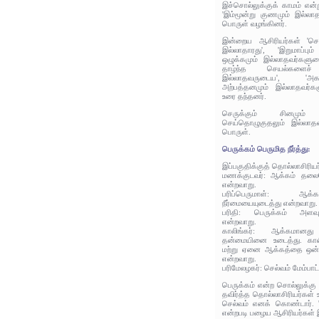
இச்சொல்லுக்குக் காமம் என
'இம்மூன்று குணமும் இல்லாதவ
பொருள் வழங்கினர்.
இன்றைய ஆசிரியர்கள் 'செரு
இல்லாதாரது', 'இறுமாப்ப
ஒழுக்கமும் இல்லாதவர்களுடை
தாழ்ந்த செயல்களைச்
இல்லாதவருடைய', 'அக
அற்பத்தனமும் இல்லாதவர்
உரை தந்தனர்.
செருக்கும் சினமும
செய்தொழுகுதலும் இல்லாதவ
பொருள்.
பெருக்கம் பெருமித நீர்த்து:
இப்பகுதிக்குத் தொல்லாசிரிய
மணக்குடவர்: ஆக்கம் தலையெ
என்றவாறு.
பரிப்பெருமாள்: ஆக்
நீர்மையையுடைத்து என்றவாறு.
பரிதி: பெருக்கம் அளவ
என்றவாறு.
காலிங்கர்: ஆக்கமானது
தன்மையினை உடைத்து. காலி
மற்று ஏனை ஆக்கத்தை ஒன்றா
என்றவாறு.
பரிமேலழகர்: செல்வம் மேம்பாட
பெருக்கம் என்ற சொல்லுக்கு
தவிர்த்த தொல்லாசிரியர்கள்
செல்வம் எனக் கொண்டார். 
என்றபடி பழைய ஆசிரியர்கள் இ