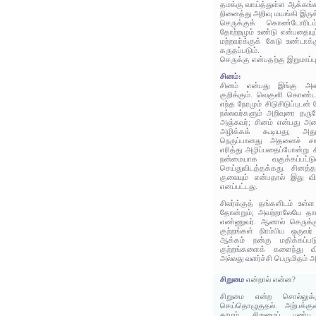
தமக்கு வாய்த்துள்ள ஆக்கங
நினைத்து அறிவு மயங்கி இரு
செருக்குக் கொண்டோரிடம
தோற்றமும் உண்டு என்பதையும
மற்றவர்க்குக் கேடு உண்டாக்
கருதப்படும்.
செருக்கு என்பதற்கு இறுமாப்ப
சினம்:
சினம் என்பது இங்கு அ
குறிக்கும். வெகுளி கொண்டவ
எந்த நேரமும் சிடுசிடுப்புட
நல்லவர்களும் அறிவுரை த
அஞ்சுவர்; சினம் என்பது 
அழிக்கக் கூடியது; அது
நெருப்பானது அதனைச் சார
எரித்து அழிப்பதைப்போன்று ச
நன்மையாக வகுக்கப்பட்டு
செய்துவிடத்தக்கது. சினத்த
குலையும் என்பதால் இது வி
எனப்பட்டது.
சிலர்க்குத் தங்களிடம் உ
தோன்றும்; அவற்றாலேயே தாம
எண்ணுவர். ஆனால் செருக்க
குற்றங்கள் நிரம்பிய ஒருவர்
ஆக்கம் நன்கு மதிக்கப்பட
குற்றங்களைக் களைந்து வி
அல்லது வளர்ச்சி பெருமிதம் அ
சிறுமை
என்றால் என்ன?
சிறுமை என்ற சொல்லுக்க
செய்தொழுகுதல். அற்பக்க
காமம், சிறுமைப் பண்பு,