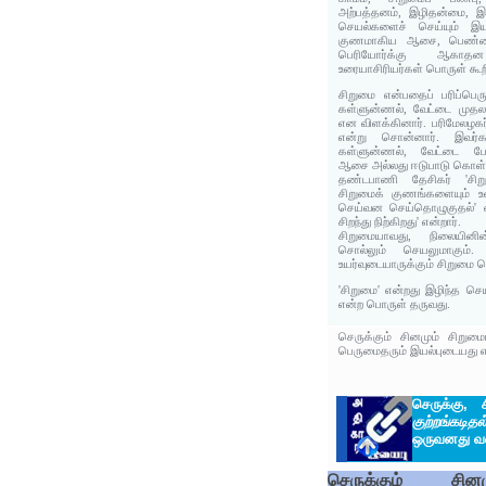
அற்பத்தனம், இழிதன்மை, இழ
செயல்களைச் செய்யும் இயல
குணமாகிய ஆசை, பெண்ணா
பெரியோர்க்கு ஆகா
உரையாசிரியர்கள் பொருள் கூற
சிறுமை என்பதைப் பரிப்பெரு
கள்ளுன்ணல், வேட்டை முதலா
என விளக்கினார். பரிமேலழக
என்று சொன்னார். இவர்கள
கள்ளுன்ணல், வேட்டை போ
ஆசை அல்லது ஈடுபாடு கொள்ள
தண்டபாணி தேசிகர் 'சிறு
சிறுமைக் குணங்களையும் உள்ள
செய்வன செய்தொழுகுதல்' எ
சிறந்து நிற்கிறது' என்றார்.
சிறுமையாவது, நிலையினின்
சொல்லும் செயலுமாகும்.
உயர்வுடையாருக்கும் சிறுமை ச
'சிறுமை' என்றது இழிந்த செ
என்ற பொருள் தருவது.
செருக்கும் சினமும் சிறும
பெருமைதரும் இயல்புடையது என
செருக்கு,
குற்றங்கடிதல
ஒருவனது வளர
செருக்கும் சினம