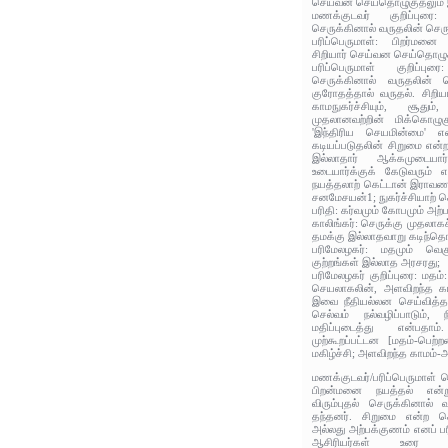
செய்வன செய்தொழுகுதலும் இ
மணக்குடவர் குறிப்புரை:
செருக்கினால் வருதலின் செருக
பரிப்பெருமாள்: பிறர்மனை 
சிறியார் செய்வன செய்தொழுக
பரிப்பெருமாள் குறிப்பு
செருக்கினால் வருதலின் ச
குரோதத்தால் வருதல். சிறி
காமநுகர்ச்சியும், சூதும
முதலானவற்றின் மிக்கொழு
'இந்திரிய செயமின்மை' எ
கடியப்படுதலின் சிறுமை என்ற
இல்லாதார் ஆக்கமுடை
உடையார்க்குக் கேடுவரும் எ
நயத்தலாற் கெட்டான் இராவண
சனமேசயன்1; நுகர்ச்சியாற் கெ
பரிதி: கர்வமும் கோபமும் அற்
காலிங்கர்: செருக்கு முதலாக
தமக்கு இல்லாதவாறு கடிந்தொ
பரிமேலழகர்: மதமும் வெக
குற்றங்கள் இல்லாத அரசரது;
பரிமேலழகர் குறிப்புரை: மதம்
செயலாகலின், அளவிறந்த காம
இவை நீதியல்லன செய்வித்தல
செல்வம் நல்வழிப்பாடும்,
மதிப்புடைத்து என்பதா
முற்கூறப்பட்டன [மதம்-பெற்
மகிழ்ச்சி; அளவிறந்த காமம்
மணக்குடவர்/பரிப்பெருமாள் 
பிறன்மனை நயத்தல் என்
விரும்புதல் செருக்கினால்
தந்தனர். சிறுமை என்ற ச
அல்லது அற்பக்குணம் எனப் ப
ஆசிரியர்கள் உரை கூ