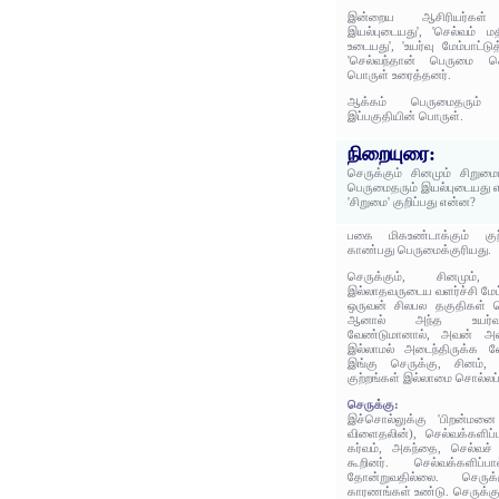
இன்றைய ஆசிரியர்கள் 
இயல்புடையது', 'செல்வம் மத
உடையது', 'உயர்வு மேம்பாட்
'செல்வந்தான் பெருமை கொ
பொருள் உரைத்தனர்.
ஆக்கம் பெருமைதரும் 
இப்பகுதியின் பொருள்.
நிறையுரை:
செருக்கும் சினமும் சிறும
பெருமைதரும் இயல்புடையது எ
'சிறுமை' குறிப்பது என்ன?
பகை மிகஉண்டாக்கும் குற
காண்பது பெருமைக்குரியது.
செருக்கும், சினமும்
இல்லாதவருடைய வளர்ச்சி மேம
ஒருவன் சிலபல தகுதிகள் பெ
ஆனால் அந்த உயர்வு
வேண்டுமானால், அவன் அ
இல்லாமல் அடைந்திருக்க வே
இங்கு செருக்கு, சினம், 
குற்றங்கள் இல்லாமை சொல்லப
செருக்கு:
இச்சொல்லுக்கு 'பிறன்மனை
விளைதலின்), செல்வக்களிப்ப
கர்வம், அகந்தை, செல்வச்
கூறினர். செல்வக்களிப்ப
தோன்றுவதில்லை. செருக
காரணங்கள் உண்டு. செருக்க