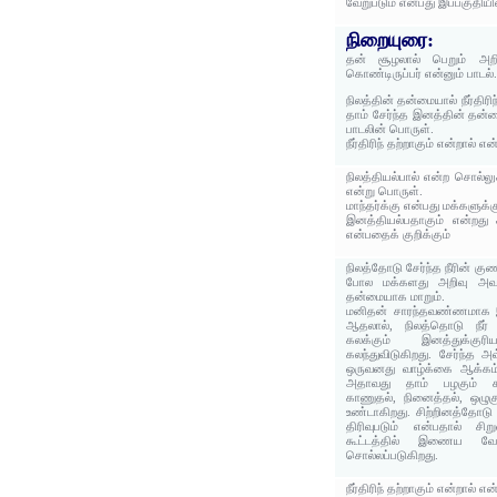
வேறுபடும் என்பது இப்பகுதிய
நிறையுரை:
தன் சூழலால் பெறும் அறி
கொண்டிருப்பர் என்னும் பாடல்
நிலத்தின் தன்மையால் நீர்திரிந
தாம் சேர்ந்த இனத்தின் தன்
பாடலின் பொருள்.
நீர்திரிந் தற்றாகும் என்றால் எ
நிலத்தியல்பால் என்ற சொல்லு
என்று பொருள்.
மாந்தர்க்கு என்பது மக்களுக்
இனத்தியல்பதாகும் என்றது 
என்பதைக் குறிக்கும்
நிலத்தோடு சேர்ந்த நீரின் கு
போல மக்களது அறிவு அவர்க
தன்மையாக மாறும்.
மனிதன் சாரந்தவண்ணமாக இர
ஆதலால், நிலத்தொடு நீர
கலக்கும் இனத்துக்க
கலந்துவிடுகிறது. சேர்ந்த
ஒருவனது வாழ்க்கை ஆக்கம்
அதாவது தாம் பழகும் கூட
காணுதல், நினைத்தல், ஒழுகு
உண்டாகிறது. சிற்றினத்தோடு ச
திரிவுபடும் என்பதால் 
கூட்டத்தில் இணைய வே
சொல்லப்படுகிறது.
நீர்திரிந் தற்றாகும் என்றால் எ