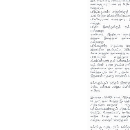
இப்பகுதிக்குத் தொல்லாசிரிய
மணக்குடவர்: மக்கட்கு அறி
வேறுபடும்.
பரிப்பெருமாள்: மாந்தர்க்கு
தாம் சேர்ந்த இனத்திற்கியல்ப
பரிப்பெருமாள் கருத்துரை: 
என்றது.
பரிதி: இனத்துக்குத் த
என்றவாறு.
காலிங்கர்: அதுபோல உலகத்
தத்தம் இனத்தின் தன்ம
என்றவாறு.
பரிமேலழகர்: அதுபோல மாந்
இனத்தின் இயல்பானே அறிவு
அவ்வினத்தின் தன்மைத்தாம்.
பரிமேலழகர் கருத்துரை:
விசும்பின்கண் தன் தன்மைத்த
வழி, நிறம், சுவை முதலிய பண
நிலைக்கண் தன் தன்மைத்த
சேர்ந்தவழிக் காட்சி முதலி
இதனான் அதனது காரணங் கூறப
மக்களுக்கும் தத்தம் இனத்
அறிவு என்றபடி பழைய ஆசிரி
கூறினர்.
இன்றைய ஆசிரியர்கள் 'அறிவு
பெறும்', 'தாம் சேர்ந்த இனத்
அறிவுநிலை மாறுவர்', '. 
புத்தியுடையவர்களும் அற்பபுத
கெட்டுப் போவார்கள்', 'மனி
மாறிச் சேரும் கூட்டத்தா
என்றபடி பொருள் உரைத்தனர்.
மக்கட்கு அறிவு தாம் சேர்