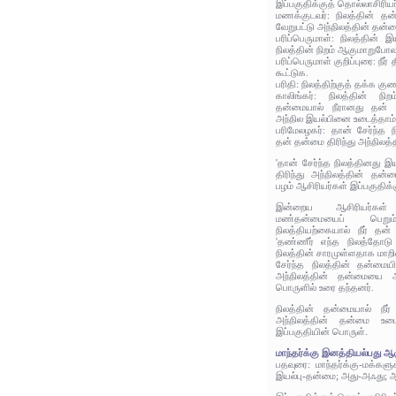
இப்பகுதிக்குத் தொல்லாசிரிய
மணக்குடவர்: நிலத்தின் தன
வேறுபட்டு அந்நிலத்தின் தன
பரிப்பெருமாள்: நிலத்தின் இய
நிலத்தின் நிறம் ஆகுமாறுபோல
பரிப்பெருமாள் குறிப்புரை: நீர்
கூட்டுக.
பரிதி: நிலத்திற்குத் தக்க குண
காலிங்கர்: நிலத்தின் நிற
தன்மையால் நீரானது தன் த
அந்நில இயல்பினை உடைத்தாம
பரிமேலழகர்: தான் சேர்ந்த 
தன் தன்மை திரிந்து அந்நிலத்
'தான் சேர்ந்த நிலத்தினது 
திரிந்து அந்நிலத்தின் தன
பழம் ஆசிரியர்கள் இப்பகுதிக்
இன்றைய ஆசிரியர்கள்
மண்தன்மையைப் பெறும
நிலத்தியற்கையால் நீர் தன
'தண்ணீர் எந்த நிலத்தோடு 
நிலத்தின் சாரமுள்ளதாக மாறிவ
சேர்ந்த நிலத்தின் தன்மை
அந்நிலத்தின் தன்மையை 
பொருளில் உரை தந்தனர்.
நிலத்தின் தன்மையால் நீர
அந்நிலத்தின் தன்மை உட
இப்பகுதியின் பொருள்.
மாந்தர்க்கு இனத்தியல்பது ஆக
பதவுரை: மாந்தர்க்கு-மக்கள
இயல்பு-தன்மை; அது-அஃது; ஆ