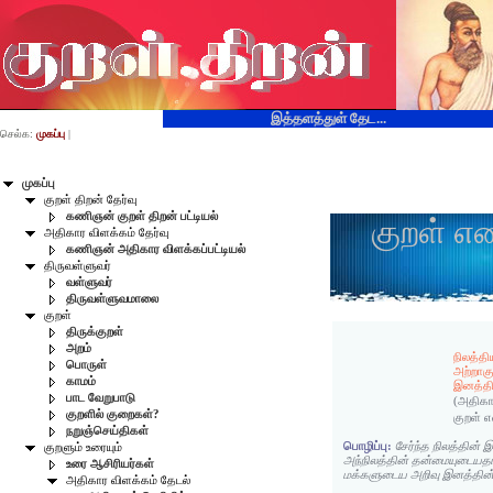
இத்தளத்துள் தேட...
செல்க:
முகப்பு
|
முகப்பு
குறள் திறன் தேர்வு
கணிஞன் குறள் திறன் பட்டியல்
குறள் எ
அதிகார விளக்கம் தேர்வு
கணிஞன் அதிகார விளக்கப்பட்டியல்
திருவள்ளுவர்
வள்ளுவர்
திருவள்ளுவமாலை
குறள்
திருக்குறள்
அறம்
நிலத்திய
பொருள்
அற்றாகு
காமம்
இனத்தி
பாட வேறுபாடு
(அதிகா
குறளில் குறைகள்?
குறள் 
நறுஞ்செய்திகள்
பொழிப்பு:
சேர்ந்த நிலத்தின் இய
குறளும் உரையும்
அந்நிலத்தின் தன்மையுடையதா
உரை ஆசிரியர்கள்
மக்களுடைய அறிவு இனத்தின
அதிகார விளக்கம் தேடல்