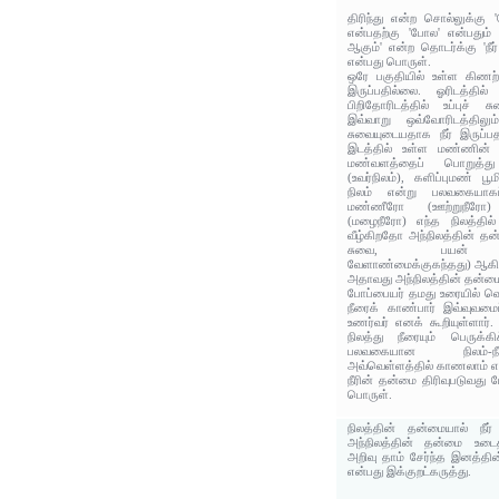
திரிந்து என்ற சொல்லுக்கு '
என்பதற்கு 'போல' என்பதும் ப
ஆகும்' என்ற தொடர்க்கு 'நீ
என்பது பொருள்.
ஒரே பகுதியில் உள்ள கிணற்
இருப்பதில்லை. ஓரிடத்தில
பிறிதோரிடத்தில் உப்புச் 
இவ்வாறு ஒவ்வோரிடத்தி
சுவையுடையதாக நீர் இருப்ப
இடத்தில் உள்ள மண்ணின் இ
மண்வளத்தைப் பொறுத்து 
(உவர்நிலம்), களிப்புமண் பூம
நிலம் என்று பலவகையாகப்
மண்ணீரோ (ஊற்றுநீரோ
(மழைநீரோ) எந்த நிலத்தில
வீழ்கிறதோ அந்நிலத்தின் தன
சுவை, பயன் (துய்
வேளாண்மைக்குகந்தது) ஆகிய
அதாவது அந்நிலத்தின் தன்மை
போப்பையர் தமது உரையில் வெ
நீரைக் காண்பார் இவ்வுவ
உணர்வர் எனக் கூறியுள்ளார
நிலத்து நீரையும் பெருக்க
பலவகையான நிலம்-நீர
அவ்வெள்ளத்தில் காணலாம் என
நீரின் தன்மை திரிவுபடுவது
பொருள்.
நிலத்தின் தன்மையால் நீர
அந்நிலத்தின் தன்மை உடை
அறிவு தாம் சேர்ந்த இனத்தி
என்பது இக்குறட்கருத்து.