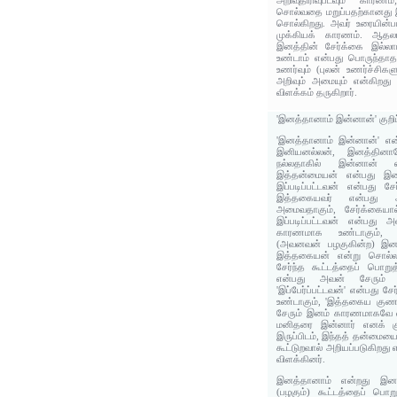
அறிவுதிரிவுபடவும் கார
சொல்வதை மறுப்பதற்கானது இ
சொல்கிறது. அவர் உரையின்படி
முக்கியக் காரணம். ஆதலால
இனத்தின் சேர்க்கை இல்ல
உண்டாம் என்பது பொருந்தாத
உணர்வும் (புலன் உணர்ச்சிகளு
அறிவும் அமையும் என்கிறது 
விளக்கம் தருகிறார்.
'இனத்தானாம் இன்னான்' குறி
'இனத்தானாம் இன்னான்' எ
இனியனல்லன், இனத்தினா
நல்லதாகில் இன்னான் எ
இத்தன்மையன் என்பது இன
இப்படிப்பட்டவன் என்பது சே
இத்தகையவர் என்பது 
அமைவதாகும், சேர்க்கையால
இப்படிப்பட்டவன் என்பது 
காரணமாக உண்டாகும், இப
(அவனவன் பழகுகின்ற) இனத்
இத்தகையன் என்று சொல்லப
சேர்ந்த கூட்டத்தைப் பொறுத்
என்பது அவன் சேரும் கூட
'இப்பேர்ப்பட்டவன்' என்பது 
உண்டாகும், 'இத்தகைய குணம
சேரும் இனம் காரணமாகவே ஏற
மனிதரை இன்னார் எனக் கு
இருப்பிடம், இந்தத் தன்மை
கூட்டுறவால் அறியப்படுகிறது
விளக்கினர்.
இனத்தானாம் என்றது இன
(பழகும்) கூட்டத்தைப் பொ