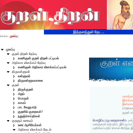
இத்தளத்துள் தேட...
செல்க:
முகப்பு
|
முகப்பு
குறள் திறன் தேர்வு
கணிஞன் குறள் திறன் பட்டியல்
குறள் எ
அதிகார விளக்கம் தேர்வு
கணிஞன் அதிகார விளக்கப்பட்டியல்
திருவள்ளுவர்
வள்ளுவர்
திருவள்ளுவமாலை
குறள்
திருக்குறள்
அறம்
மனத்தான
பொருள்
இனத்த
காமம்
இன்னான
பாட வேறுபாடு
(அதிகா
குறளில் குறைகள்?
குறள் 
நறுஞ்செய்திகள்
பொழிப்பு (மு வரதராசன்):
மக்
குறளும் உரையும்
மனத்தால் ஏற்படும்; இப்படிப்ப
உரை ஆசிரியர்கள்
மதிக்கப்படும் சொல் சேர்ந்த இ
அதிகார விளக்கம் தேடல்