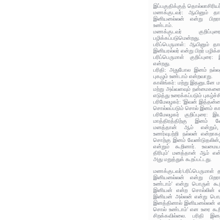
இப்பகுதிக்குத் தொல்லாசிரிய
மணக்குடவர்: ஆயினும் தா
இனியனல்லன் என்று பிறரா
உண்டாம்.
மணக்குடவர் குறிப்
பழிக்கப்படுமென்றது.
பரிப்பெருமாள்: ஆயினும் த
இனியரல்லர் என்று பிறர் பழிக்
பரிப்பெருமாள் குறிப்புரை: 
என்றது.
பரிதி: அதுபோல இனம் நல்ல
புகழும் உண்டாம் என்றவாறு.
காலிங்கர்: மற்று இதனுடனே 
மற்று அவ்வளவும் நன்மைகளை
எடுத்து உரைக்கப்படும் புகழ்ச
பரிமேலழகர்: 'இவன் இத்தன்ம
சொல்லப்படும் சொல் இனம் க
பரிமேலழகர் குறிப்புரை: 
மாத்திரத்திற்கு இனம்
மனத்தான் ஆம் என்றும்
உணர்வுபற்றி நல்லன் என்றாக
சொற்கு இனம் வேண்டுதலின்
என்றும் கூறினார். உவம
திரிபும்' மனத்தான் ஆம் 
அது மறுத்துக் கூறப்பட்டது.
மணக்குடவர்/பரிப்பெருமாள் 
இனியனல்லன் என்று பிறரா
உண்டாம்' என்று பொருள் க
இனியன் என்ற சொல்லின் 
இனியன் அல்லன் என்று பொரு
இனத்தினால் இனியனல்லன் என்
சொல் உண்டாம்' என உரை கூற
சிறக்கவில்லை. பரிதி இன