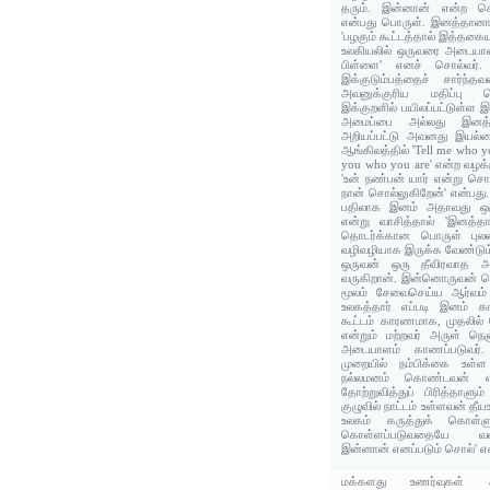
தரும். இன்னான் என்ற ச
என்பது பொருள். இனத்தானா
'பழகும் கூட்டத்தால் இத்தகை
உலகியலில் ஒருவரை அடையாளப்
பிள்ளை' எனச் சொல்வர்
இக்குடும்பத்தைச் சார்ந்த
அவனுக்குரிய மதிப்பு ப
இக்குறளில் பயிலப்பட்டுள்ள
அமைப்பை அல்லது இனத்த
அறியப்பட்டு அவனது இயல்பை
ஆங்கிலத்தில் 'Tell me who your
you who you are' என்ற வழக
'உன் நண்பன் யார் என்று சொல
நான் சொல்லுகிறேன்' என்பது.
பதிலாக இனம் அதாவது ஒருவ
என்று வாசித்தால் 'இனத்த
தொடர்க்கான பொருள் புலனா
வழிவழியாக இருக்க வேண்டும்
ஒருவன் ஒரு தீவிரவாத அமை
வருகிறான். இன்னொருவன் தொ
மூலம் சேவைசெய்ய ஆர்வம் 
உலகத்தார் எப்படி இனம் கா
கூட்டம் காரணமாக, முதலில் 
என்றும் மற்றவர் அருள் நெ
அடையாளம் காணப்படுவர்.
முறையில் நம்பிக்கை உள்ள
நல்லமனம் கொண்டவன் என
தோற்றுவித்துப் பிரித்தாளு
குழுவில் நாட்டம் உள்ளவன் தீ
உலகம் கருத்துக் கொள்ளு
கொள்ளப்படுவதையே வள
இன்னான் எனப்படும் சொல்' என
மக்களது உணர்வுகள் 