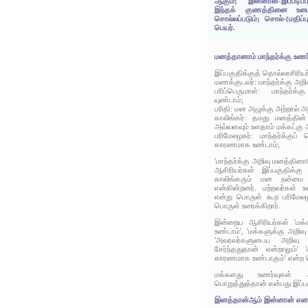
ஆகும்; இன்னான்-இப்படிப்
இந்தக் குணத்தினை உடைய
சொல்லப்படும்; சொல்-(மதிப்ப
பெயர்.
மனத்தானாம் மாந்தர்க்கு உணர்
இப்பகுதிக்குத் தொல்லாசிரிய
மணக்குடவர்: மாந்தர்க்கு அற
பரிப்பெருமாள்: மாந்தர்
யுண்டாம்;
பரிதி: மன அழுக்கு அற்றால் அ
காலிங்கர்: தமது மனத்தின
அவ்வளவும் உளதாம் மக்கட்கு
பரிமேலழகர்: மாந்தர்க்குப
காரணமாக உண்டாம்;
'மாந்தர்க்கு அறிவு மனத்தினா
ஆசிரியர்கள் இப்பகுதிக்கு 
காலிங்கரும் மன நன்மை
என்கின்றனர். மற்றவர்கள் உ
என்று பொருள் கூற பரிமேலழ
பொருள் உரைக்கிறார்.
இன்றைய ஆசிரியர்கள் 'மக்க
உண்டாம்', 'மக்களுக்கு அறிவ
'அவரவர்களுடைய அறிவு 
சேர்ந்ததுதான் என்றாலும்' 
காரணமாக உண்டாகும்' என்ற ப
மக்களது உணர்வுகள் 
பொறுத்துத்தான் என்பது இப்ப
இனத்தான்ஆம் இன்னான் எனப்