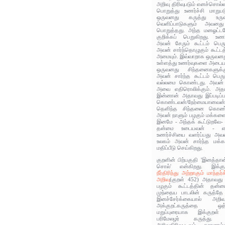
அறிவு திரிவுபடும் எனச்சொல்
பொறுத்து உணர்ச்சி மாறுபட
ஒருவனது கருத்து உருவா
வெளிப்பாடுகளும் அவ
பொறுத்தது. அந்த மனஓட்டம
குறிக்கப் பெறுகிறது. உணர
அவன் சேரும் கூட்டம் பெரு
அவன் சார்ந்தொழுகும் கூட்டத
அமையும். இவ்வாறாக ஒருவன
உள்ளத்து உணர்வுகளை அடையாள
ஒருவனது சிந்தனைகளுக்கு
அவன் சார்ந்த கூட்டம் பெரு
வல்லமை கொண்டது. அவன் ப
அவை எதிரொலிக்கும். அதா
இன்னான் அதாவது இப்படிப்
கொண்டவன்/நேர்மையானவன், 
தெளிந்த சிந்தனை கொண்ட
அவன் நாளும் பழகும் மக்களை
இனமே - அந்தக் கூட்டுறவே
தன்மை உடையவன் - என்
உணர்ச்சியை வளர்ப்பது அவ
உலகம் அவன் சார்ந்த மக
மதிப்பீடு செய்கிறது.
குறளின் பிற்பகுதி 'இனத்தா
சொல்' என்கிறது. இக்க
நீர்திரிந்து அற்றாகும் மாந்
அறிவு
(குறள் 452) அதாவது
பழகும் கூட்டத்தின் தன்ம
முந்தைய பாடலின் கருத்தே
இனச்சேர்க்கையால் அறிவ
அக்குறட்கருத்தை ஒத்து
மறுப்புரையாக இக்குறள் 
பரிமேலழர் கருத்து.