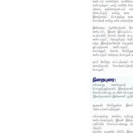
உண்டாம் என்கிறார். காலிங
என்பதற்குப் புகழ் என்றே 
அளவு தன்மையுடையர் என்ன
கிடைக்கும் என்று உரை ச
இனத்தைப் பொறுத்து உலக
சொல்வர் என்று உரை வரைகிறார
இன்றைய ஆசிரியர்கள் 'சேர
உண்டாம்', 'இவன் இப்படிப்பட
கூறப்படும் சொல் அவன் கூ
உண்டாகும்', 'அவருக்குப் பிற
எந்த இனத்தாரோடு நெருங்
ஒட்டித்தான் உண்டாகும்', '
சொல்லும் சொல் சேர்ந்
உண்டாகும்' என்றபடி பொருள் 
தாம் சேர்ந்த கூட்டத்தைப்
உலகத்தாரல் சொல்லப்படுவர
பொருள்.
நிறையுரை:
மக்களது உணர்வுகள் 
பொறுத்துத்தான்; இனத்தான
சொல் என்பது பாடலின் பொருள
'இனத்தானாம் இன்னான்' குறி
ஒருவன் சேர்ந்துள்ள இ
அடையாளப்படுத்தும்.
மக்களுக்கு உணர்வு என்ப
உண்டாவதாகும்; இவன் இத்
மதிப்பீடு செய்யப்படுவது
ஆகும்.
சென்ற குறளில் (452) இனத