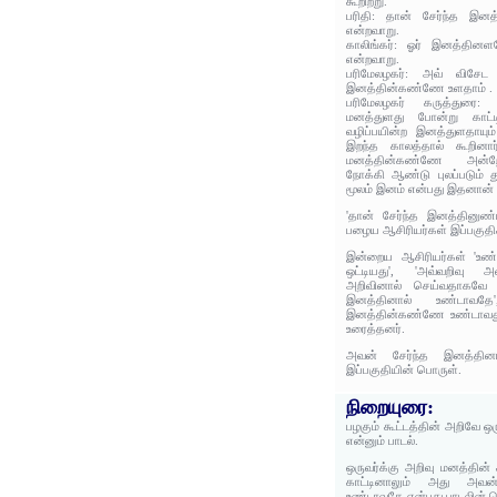
கூறிற்று.
பரிதி: தான் சேர்ந்த இனத
என்றவாறு.
காலிங்கர்: ஓர் இனத்தின
என்றவாறு.
பரிமேலழகர்: அவ் விசேட
இனத்தின்கண்ணே உளதாம் .
பரிமேலழகர் கருத்துரை:
மனத்துளது போன்று காட்ட
வழிப்பயின்ற இனத்துளதாயும்
இறந்த காலத்தால் கூறினார்
மனத்தின்கண்ணே அன்றே
நோக்கி ஆண்டு புலப்படும்
மூலம் இனம் என்பது இதனான் க
'தான் சேர்ந்த இனத்தினுண்
பழைய ஆசிரியர்கள் இப்பகுதிக
இன்றைய ஆசிரியர்கள் 'உண
ஒட்டியது', 'அவ்வறிவு 
அறிவினால் செய்வதாகவே அம
இனத்தினால் உண்டாவதே'
இனத்தின்கண்ணே உண்டாவது 
உரைத்தனர்.
அவன் சேர்ந்த இனத்தின
இப்பகுதியின் பொருள்.
நிறையுரை:
பழகும் கூட்டத்தின் அறிவே 
என்னும் பாடல்.
ஒருவர்க்கு அறிவு மனத்தி
காட்டினாலும் அது அவன
உண்டாவதே என்பது பாடலின் 