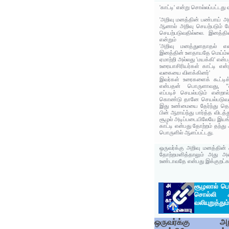
'காட்டி' என்று சொல்லப்பட்டது 
'அறிவு மனத்தின் பண்பாய் அங
ஆனால் அறிவு செயற்படும் ப
செயற்படுவதில்லை. இனத்தி
என்றும்
'அறிவு மனத்துளதாதல் என
இனத்தின் உளதாயதே மெய்ம்ம
ஏமாற்றி அல்லது 'மயக்கி' என்
உரையாசிரியர்கள் காட்டி என
வகையை விளக்கினர்'
இவர்கள் உரைகளைக் கூட்டிக
என்பதன் பொருளாவது, ”
எப்படிச் செயல்படும் என்ற
கொண்டு தானே செயல்படுவதா
இது உண்மையை தேர்ந்து தெள
பின் ஆராய்ந்து பார்த்த விடத்
சூழல் அடிப்படையிலேயே இயங்க
காட்டி என்பது தோற்றம் தந்து
பொருளில் ஆளப்பட்டது.
ஒருவர்க்கு அறிவு மனத்தி
தோற்றமளித்தாலும் அது அவ
உண்டாவதே என்பது இக்குறட்கர
சூழலால் பெ
சொல்லி
வலியுறுத்தும
ஒருவர்க்கு அற