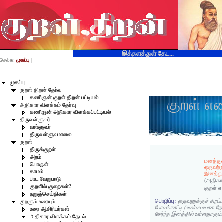
இத்தளத்துள் தேட...
செல்க:
முகப்பு
|
முகப்பு
குறள் திறன் தேர்வு
கணிஞன் குறள் திறன் பட்டியல்
குறள் எ
அதிகார விளக்கம் தேர்வு
கணிஞன் அதிகார விளக்கப்பட்டியல்
திருவள்ளுவர்
வள்ளுவர்
திருவள்ளுவமாலை
குறள்
திருக்குறள்
அறம்
மனத்து
பொருள்
ஒருவற்க
காமம்
இனத்து
பாட வேறுபாடு
(அதிகா
குறளில் குறைகள்?
குறள் 
நறுஞ்செய்திகள்
பொழிப்பு:
ஒருவனுக்குச் சிறப்
குறளும் உரையும்
போலக்காட்டி (உண்மையாக நோ
உரை ஆசிரியர்கள்
சேர்ந்த இனத்தில் உள்ளதாகும்
அதிகார விளக்கம் தேடல்