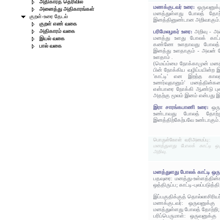
அதிகாரத் தெரிவில்
மணக்குடவர் உரை:
ஒருவனுக்க
அனைத்து அதிகாரங்கள்
மனத்துள்ளது போலத் தோற்ற
குறள்-உரை தேடல்
இனத்தினுண்டான அறிவாகும்
குறள் எண் வகை
அதிகாரம் வகை
பரிமேலழகர் உரை:
அறிவு - அவ
மனத்து உளது போலக் காட்ட
இயல் வகை
கண்ணே உளதாவது போலத் தன
பால் வகை
இனத்து உளதாகும் - அவன் 
உளதாம் .
(மெய்ம்மை நோக்காமுன் மனத்த
பின் நோக்கிய வழிப்பயின்ற 
'காட்டி' என இறந்த காலத்
உணர்வுதானும்' மனத்தின்
என்பாரை நோக்கி ஆண்டு புல
அதற்கு மூலம் இனம் என்பது இ
இரா சாரங்கபாணி உரை:
ஒரு
உண்டாவது போலத் தோற்று
இனத்திற்கேற்பவே உண்டாகும்
பொருள்கோள் வரிஅமைப்பு:
மனத்துளது போலக் காட்டி ஒ
அறிவு.
மனத்துளது போலக் காட்டி ஒரு
பதவுரை: மனத்து-உள்ளத்தின
ஒத்திருப்ப; காட்டி-புலப்படுத்த
இப்பகுதிக்குத் தொல்லாசிரிய
மணக்குடவர்: ஒருவனுக்கு 
மனத்துள்ளது போலத் தோற்றி;
பரிப்பெருமாள்: ஒருவனுக்கு