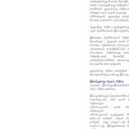
மனத்துள்ளது போலத் தோற்றி;
பரிதி: மனத்துள்ளது அறிவுபோல
காலிங்கர்: ஒருவர்க்கு அறிவ
பின்னும் தாம் மருவி வருவது;
பரிமேலழகர்: ஒருவற்கு ம
போலத் தன்னைப் புலப்படுத்தி;
'ஒருவற்கு அறிவு மனத்துள்ள
பழம் ஆசிரியர்கள் இப்பகுதிக்
இன்றைய ஆசிரியர்கள் 'அறி
தோன்றும்.', 'ஒருவன் தான்
சொந்த அறிவினால் செய்வதா
அவனையும் ஏமாற்றிவிட்டுக் க
செயற்கை அறிவானது மனத
அறிவுபோலத் தோன்றி.'
மனத்தின்கண்ணே உளதாவது
பொருளில் உரை தந்தனர்.
ஒருவர்க்கு அறிவு மனத்தி
தோற்றமளித்து என்பது இப்பகு
இனத்துளது ஆகும் அறிவு:
பதவுரை: இனத்து-இனத்தின்க
ஆம்; அறிவு-உணர்வு.
இப்பகுதிக்குத் தொல்லாசிரிய
மணக்குடவர்: பின் தான் 
அறிவாகும்.
பரிப்பெருமாள்: தான் ச
அறிவாகும்.
பரிப்பெருமாள் கருத்துரை 
உண்டாம் என்றார். அதன் பி
என்றார். அது மாறுபட்டாற்
கூறப்பட்டது. இத்துணையும் ச