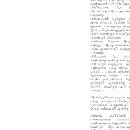
வரும் பயனும் எண்ணிப் பின்ப
பரிப்பெருமாள்: ஆய் ந
பின்புண்டாகும் அப்பயனும் 
என்றவாறு..
பரிப்பெருமாள் கருத்துரை:
முன்பு நன்றாகத் தோற்றிப் 
முதலாக எண்ணுமாறு கூறுகி
இவை மூன்றும் எண்ணுதல் வேண
பரிதி: விசாரித்துத் தொண்ற
விசாரித்துச் செய்வான்.
காலிங்கர்: அதனால் அவற
விடுத்தும் ஆவது கைக்கொண்ட
அப்(பயனு)டைமையும் தேர்ந்த
என்றவாறு..
பரிமேலழகர்: ஆய் நின்
ஊதியத்தையும் சீர் தூக்கி உ
பரிமேலழகர் கருத்துரை: உற
அழிவதனில் ஆவது மிக்கு, எ
வருதல் . அழிவது இன்மையி
ஆக்கத்தை 'ஊதியம்' என்ற
பெறின் நிகழ்வின்கண் அழ
ஒத்தாலும், ஒழிதற்பாற்று 
இரண்டு காலத்தும் பயன் 
என்பதாம்.
'அப்பொருளினால் வரும் பய
என்று மணக்குடவர்/பரிப்பெர
ஆசிரியர்கள் பொதுமையில் '
செய்க' என்றபடி இப்பகுதிக்கு
இன்றைய ஆசிரியர்கள் '
எல்லாவற்றையும் எண்ணிச
ஊதியத்தையும் சீர்தூக்கிப் ப
வேண்டும்', 'அந்த வேலை மு