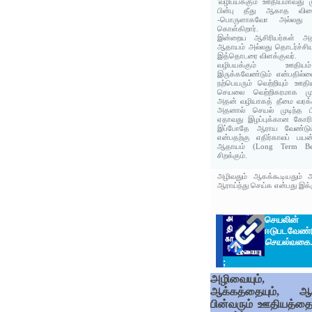
'வழிபயக்கும் ஊதியமாவது ம
பின்பு தீது ஆகாத வ
-பொருளாகவோ அல்லது 
கொள்கிறார்.
இன்றைய ஆசிரியர்கள் அத
ஆதாயம் அல்லது தொடர்ச்சி
இத்தொடரை விளக்குவர்.
வழிபயக்கும் ஊதிய
இருக்கவேண்டும் என்பதில்லை
நற்பெயரும் வெற்றியும் ஊதி
செயலை வெற்றிகரமாக முடித
அதன் வழியாகத் தீமை வரக்க
அதனால் செயல் முடிந்த ப
ஏதாவது இழப்புக்கான கோரி
இப்போதே ஆராய வேண்டும்
என்பதற்கு எதிர்காலப் பய
ஆதாயம் (Long Term Be
சிறக்கும்.
அழிவதும் ஆகக்கூடியதும் 
ஆராய்ந்து செய்க என்பது இக்க
செயலின
ஈடுபடவேண்ட
செயல்வகை
;
அழிவையும்,
ஆக்கத்தையும், ஆக
பின்வரும் ஊதியத்தைய