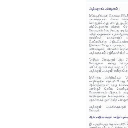
அழிவதூஉம் ஆவதூஉம் :
இப்பகுதிக்குத் தொல்லாசிரிய
மணக்குடவர்: வினை செய்த
பொருளும் அது செய்து முடித
பரிப்பெருமாள்: வினை செய்
பொருளும் அது செய்து முடித
பரிதி: ஒருவனால் வரும் ஆக்கம
காலிங்கர்: யாவரோடும் 
செய்யுமிடத்து அழிவதொன்ற
இங்ஙனம் வேறுபட்டிருக்கும்;.
பரிமேலழகர்: வினைசெய்யுங
அழிவதையும் அழிந்தால் பின்
'அழியும் பொருளும் அது செ
பொருளும்' என்று பொருள
பரிப்பெருமாள் கூற மற்ற பழம்
அழிவதும் ஆவதும்' என்று பொத
இன்றைய ஆசிரியர்கள 'அழ
காரியத்தில் ஈடுபடும்போது
ஆக்கத்தையும்', '(ஒரு வேல
அதற்குச் செய்ய வேண்டி
வேலையினால் அடையக் கூடி
காரியத்தைச் செய்யுங்கால்
ஆகக்கூடியதும்' என்ற பொருளி
அழிவதும் ஆகக்கூடியதும்
பொருள்.
ஆகி வழிபயக்கும் ஊதியமும் ச
இப்பகுதிக்குத் தொல்லாசிரிய
மணக்குடவர்: ஆய் நின்று அப