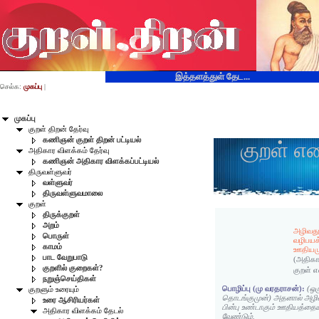
இத்தளத்துள் தேட...
செல்க:
முகப்பு
|
முகப்பு
குறள் திறன் தேர்வு
கணிஞன் குறள் திறன் பட்டியல்
குறள் எ
அதிகார விளக்கம் தேர்வு
கணிஞன் அதிகார விளக்கப்பட்டியல்
திருவள்ளுவர்
வள்ளுவர்
திருவள்ளுவமாலை
குறள்
திருக்குறள்
அறம்
அழிவதூ
பொருள்
வழிபயக்
காமம்
ஊதியமும
பாட வேறுபாடு
(அதிகா
குறளில் குறைகள்?
குறள் 
நறுஞ்செய்திகள்
பொழிப்பு (மு வரதராசன்):
(ஒ
குறளும் உரையும்
தொடங்குமுன்) அதனால் அழி
உரை ஆசிரியர்கள்
பின்பு உண்டாகும் ஊதியத்தைய
அதிகார விளக்கம் தேடல்
வேண்டும்.