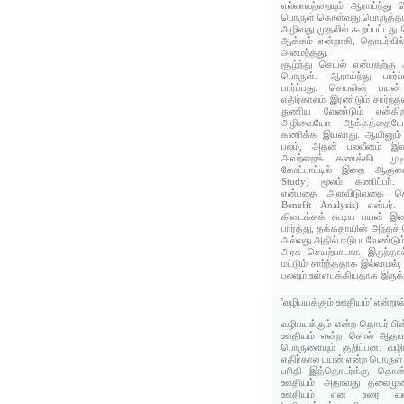
எல்லாவற்றையும் ஆராய்ந்து
பொருள் கொள்வது பொருத்தம
அழிவது முதலில் கூறப்பட்டது 
ஆக்கம் என்றாகி, தொடர்வில
அமைந்தது.
சூழ்ந்து செயல் என்பதற்கு
பொருள். ஆராய்ந்து பார்ப்
பார்ப்பது. செயலின் பயன்
எதிர்காலம் இரண்டும் சார்ந்
துணிய வேண்டும் என்கிற
அழிவையோ ஆக்கத்தையோ 
கணிக்க இயலாது. ஆயினும்
பலம், அதன் பலவீனம் இவற
அவற்றைக் கணக்கிட முடி
கோட்பாட்டில் இதை ஆகுமை
Study) மூலம் கணிப்பர்.
என்பதை அளவிடுவதை செல
Benefit Analysis) என்பர்
கிடைக்கக் கூடிய பயன் இவை 
பார்த்து, தக்கதாயின் அந்த
அல்லது அதில் ஈடுபடவேண்டும்
அரசு செயற்பாடாக இருந்தா
மட்டும் சார்ந்ததாக இல்லாமல்
பலவும் உள்ளடக்கியதாக இருக்க
'வழிபயக்கும் ஊதியம்' என்றா
வழிபயக்கும் என்ற தொடர் பி
ஊதியம் என்ற சொல் ஆதாய
பொருளையும் குறிப்பன. வழி
எதிர்கால பயன் என்ற பொருள் 
பரிதி இத்தொடர்க்கு தொன்
ஊதியம் அதாவது தலைமுற
ஊதியம் என உரை வரைகிற