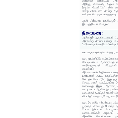
பின்னால் வரக்கூடிய பலா
அறிந்து கொண்டு அதன் பிற
இறங்க வேண்டும்', 'பின் உ
என்று ஆராய்ச்சி செய்து அ
என்றபடி பொருள் உரைத்தனர்.
ஆகி பின்வரும் ஊதியமும் 
இப்பகுதியின் பொருள்.
நிறையுரை:
அழிவதும் ஆகக்கூடியதும் ஆ
ஆராய்ந்து செய்க என்பது பாட
'வழிபயக்கும் ஊதியம்' என்றா
கணக்கு வழக்குப் பார்த்து ம
ஒரு முயற்சியில் ஈடுபடுவதற்
கேட்டினையும் ஆக்கத்தையும
ஊதியத்தையும் சீர்தூக்க
வேண்டும்.
அச்செயலால் அழியக்கூடியதை
உண்டாகக் கூடிய ஊதியத்தையு
செய்தல் வேண்டும். இது ஒர
செலவு-பயன் பகுத்தாய்வு 
சொல்வது. இழப்பு, ஆக்கம்
வரவு, லாபம் ஆகிய இம்மூன்றை
செயலைச் செய்தல் வேண்டும்
விடாதே' என்ற பழமொழியை ந
ஒரு செயலில் ஈடுபடுவது அல்
முதலீடு செய்வது போன்ற எத
போல இப்பாடல் பொதுமையி
செலவினங்கள், வருவாய்,
அளவில் கொள்ளாமல் நன்