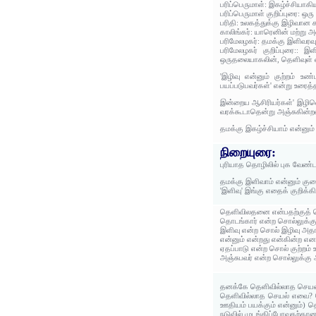
பரிப்பெருமாள்: இகழ்ச்சியாகிய 
பரிப்பெருமாள் குறிப்புரை: ஒ
பரிதி: உலகத்துக்கு இழிவான க
காலிங்கர்: யாரெனின் மற்று அ
பரிமேலழகர்: தமக்கு இளிவரவு
பரிமேலழகர் குறிப்புரை:: 
ஒருதலையாகலின், தெளிவுள் 
'இழிவு என்னும் குற்றம் உ
பயப்படுபவர்கள்' என்று உரைத்த
இன்றைய ஆசிரியர்கள்' இழிவென
வரக்கூடாதென்று அஞ்சுகின்றவ
தமக்கு இகழ்ச்சியாம் என்னும
நிறையுரை:
புரியாத தொழிலில் புக வேண்டா
தமக்கு இளிவாம் என்னும் கு
'இளிவு' இங்கு எதைக் குறிக்க
தெளிவிலதனை என்பதற்குத் 
தொடங்கார் என்ற சொல்லுக்கு
இளிவு என்ற சொல் இழிவு அதா
என்னும் என்றது என்கின்ற என
ஏதப்பாடு என்ற சொல் குற்றம்
அஞ்சுபவர் என்ற சொல்லுக்கு
தனக்கே தெளிவில்லாத செயலா
தெளிவில்லாத செயல் எவை? 
ஊதியம் பயக்கும் என்னும்) 
நடுவில் முடங்கிப்போவதற்கான