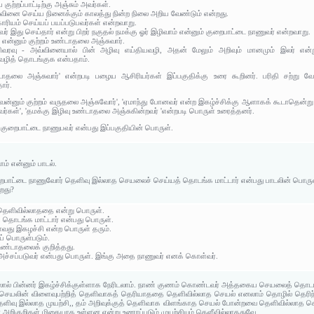
குற்றப்பாட்டிற்கு அஞ்சும் அவர்கள்.
ரு வினை செய்ய நினைக்கும் காலத்து நின்ற நிலை அறிய வேண்டும் என்றது.
ாரியம் செய்யப் பயப்படுபவர்கள் என்றவாறு.
வர் இது செய்தார் என்று பிறர் நகுதல் நமக்கு ஓர் இழிவாம் என்னும் குறைபாட்டை நாணுவர் என்றவாறு.
 என்னும் குற்றம் உண்டாதலை அஞ்சுவார்.
இளிவரவு - அவ்வினையால் பின் அழிவு எய்தியவழி, அதன் மேலும் அறிவும் மானமும் இலர் என்
வழித் தொடங்குக என்பதாம்.
ண்டாதலை அஞ்சுவார்' என்றபடி பழைய ஆசிரியர்கள் இப்பகுதிக்கு உரை கூறினர். பரிதி சற்று வ
ார்.
்னும் குற்றம் வருதலை அஞ்சுவோர்', 'ஏமாந்து போனவர் என்ற இகழ்ச்சிக்கு ஆளாகக் கூடாதென்று அ
ர்கள்', 'தமக்கு இழிவு உண்டாதலை அஞ்சுகின்றவர் 'என்றபடி பொருள் உரைத்தனர்.
் குறைபாட்டை நாணுபவர் என்பது இப்பகுதியின் பொருள்.
ம் என்னும் பாடல்.
றைபாட்டை நாணுவோர் தெளிவு இல்லாத செயலைச் செய்யத் தொடங்க மாட்டார் என்பது பாடலின் பொருள
ிறது?
தெளிவில்லாததை என்று பொருள்.
 தொடங்க மாட்டார் என்பது பொருள்.
வது இகழச்சி என்ற பொருள் தரும்.
ப் பொருள்படும்.
 உண்டாதலைக் குறித்தது.
 அச்சப்படுவர் என்பது பொருள். இங்கு அதை நாணுவர் எனக் கொள்வர்.
ல் பின்னர் இகழ்ச்சிக்குள்ளாக நேரிடலாம். நாண் குணம் கொண்டவர் அத்தகைய செயலைத் தொடங்
செயலின் விளைவுபற்றித் தெளிவாகத் தெரியாததை தெளிவில்லாத செயல் எனலாம் தொழில் தெரி
தெளிவு இல்லாத முயற்சி,, தம் அறிவுக்குத் தெளிவாக விளங்காத செயல் போன்றவை தெளிவில்லாத செ
 அறிகுறிகள் மிகையாக உள்ளன என்று உணரப்படும் முயற்சியும் தெளீவில்லாததுவே..