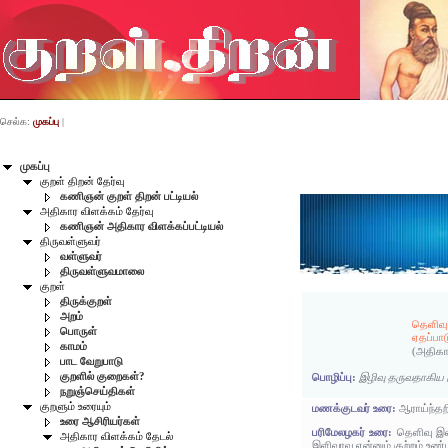
செல்க:
முகப்பு
|
முகப்பு
குறள் திறன் தேர்வு
கணிஞன் குறள் திறன் பட்டியல்
அதிகார விளக்கம் தேர்வு
கணிஞன் அதிகார விளக்கப்பட்டியல்
திருவள்ளுவர்
வள்ளுவர்
திருவள்ளுவமாலை
குறள்
திருக்குறள்
அறம்
தெளிவு
பொருள்
ஏதப்பாட
காமம்
(அதிகா
பாட வேறுபாடு
குறளில் குறைகள்?
பொழிப்பு:
இழிவு தருவதாகிய க
நறுஞ்செய்திகள்
குறளும் உரையும்
மணக்குடவர் உரை:
ஆராய்ந்தற
உரை ஆசிரியர்கள்
பரிமேலழகர் உரை:
தெளிவு இல
அதிகார விளக்கம் தேடல்
இளிவரவு என்னும் குற்றம் உண