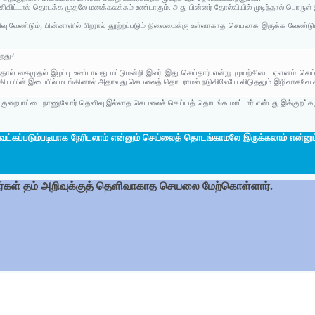
ிட்டால் தொடக்க முதலே மனக்கலக்கம் உண்டாகும். அது பின்னர் தோல்வியில் முடிந்தால் பொருள் இ
ு வேண்டும்; பின்னாளில் பிறரால் தூற்றப்படும் நிலைமைக்கு உள்ளாகாத செயலாக இருக்க வேண்டும
ிறது?
்தால் கைமுதல் இழப்பு உண்டாவது மட்டுமன்றி இவர் இது செய்தார் என்று முயற்சியை ஏளனம் செய்வ
கிய பின் இடையில் மடங்கினால் அதாவது செயலைத் தொடராமல் நடுவிலேயே விடுதலும் இழிவாகவே கர
் குறைபாட்டை நாணுவோர் தெளிவு இல்லாத செயலைச் செய்யத் தொடங்க மாட்டார் என்பது இக்குறட்கர
ெட்கப்படும்படியாக நேரிடலாம் என்னும் செய்லைத் தொடங்காமலே இருக்கலாம் என்னு
்கள் தம் அறிவுக்குத் தெளிவாகாத செயலை மேற்கொள்ளார்.