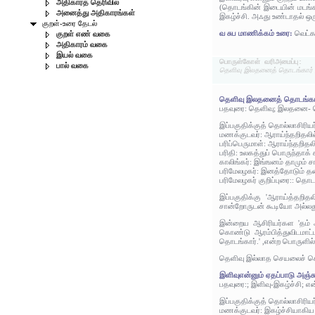
அதிகாரத் தெரிவில்
(தொடங்கின் இடையின் மடங்கல
அனைத்து அதிகாரங்கள்
இகழ்ச்சி. அஃது உண்டாதல் 
குறள்-உரை தேடல்
வ சுப மாணிக்கம் உரை:
வெட்க
குறள் எண் வகை
அதிகாரம் வகை
இயல் வகை
பொருள்கோள் வரிஅமைப்பு:
பால் வகை
தெளிவு இலதனைத் தொடங்கார் இள
தெளிவு இலதனைத் தொடங்கா
பதவுரை: தெளிவு; இலதனை- த
இப்பகுதிக்குத் தொல்லாசிரிய
மணக்குடவர்: ஆராய்ந்தறிதல
பரிப்பெருமாள்: ஆராய்ந்தறி
பரிதி: உலகத்துப் பொருந்தாக் 
காலிங்கர்: இங்ஙனம் தாமும் 
பரிமேலழகர்: இனத்தோடும் தன
பரிமேலழகர் குறிப்புரை:: தொ
இப்பகுதிக்கு 'ஆராய்த்தறித
சான்றோருடன் கூடியோ அல்லது
இன்றைய ஆசிரியர்கள 'தம் அ
கொண்டு ஆரம்பித்துவிடமாட்
தொடங்கார்.' ,என்ற பொருளில்
தெளிவு இல்லாத செயலைச் செய
இளிவுஎன்னும் ஏதப்பாடு அஞ்சு
பதவுரை:; இளிவு-இகழ்ச்சி; என்
இப்பகுதிக்குத் தொல்லாசிரிய
மணக்குடவர்: இகழ்ச்சியாகிய கு