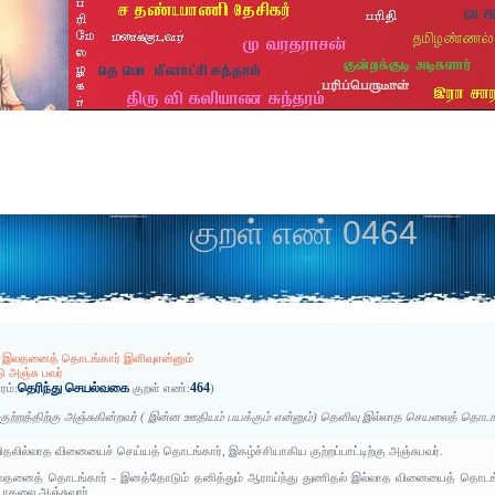
குறள் எண் 0464
 இலதனைத் தொடங்கார் இளிவுஎன்னும்
ு அஞ்சு பவர்
தெரிந்து செயல்வகை
464
ரம்:
குறள் எண்:
)
ுற்றத்திற்கு அஞ்சுகின்றவர் ( இன்ன ஊதியம் பயக்கும் என்னும்) தெளிவு இல்லாத செயலைத் தொடங்
ிதலில்லாத வினையைச் செய்யத் தொடங்கார், இகழ்ச்சியாகிய குற்றப்பாட்டிற்கு அஞ்சுபவர்.
தனைத் தொடங்கார் - இனத்தோடும் தனித்தும் ஆராய்ந்து துணிதல் இல்லாத வினையைத் தொடங்கார
்டாதலை அஞ்சுவார்.