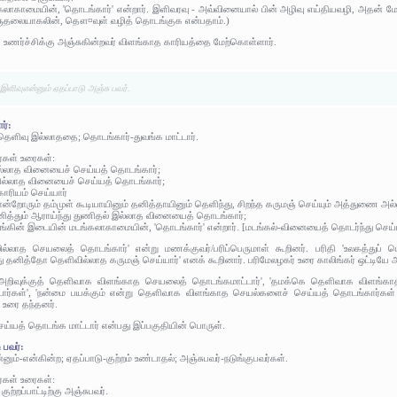
ாகாமையின், 'தொடங்கார்' என்றார். இளிவரவு - அவ்வினையால் பின் அழிவு எய்தியவழி, அதன் மேலு
ஒருதலையாகலின், தௌ¤வுள் வழித் தொடங்குக என்பதாம்.)
 உணர்ச்சிக்கு அஞ்சுகின்றவர் விளங்காத காரியத்தை மேற்கொள்ளார்.
ிவுஎன்னும் ஏதப்பாடு அஞ்சு பவர்.
ர்:
ெளிவு இல்லாததை; தொடங்கார்-துவங்க மாட்டார்.
ர்கள் உரைகள்:
ில்லாத வினையைச் செய்யத் தொடங்கார்;
தலில்லாத வினையைச் செய்யத் தொடங்கார்;
காரியம் செய்யார்
சான்றோரும் தம்முள் கூடியாயினும் தனித்தாயினும் தெளிந்து, சிறந்த கருமஞ் செய்யும் அத்துணை அ
ித்தும் ஆராய்ந்து துணிதல் இல்லாத வினையைத் தொடங்கார்;
டங்கின் இடையின் மடங்கலாகாமையின், 'தொடங்கார்' என்றார். [மடங்கல்-வினையைத் தொடர்ந்து செய்யா
லில்லாத செயலைத் தொடங்கார்' என்று மணக்குவர்/பரிப்பெருமாள் கூறினர். பரிதி 'உலகத்துப் பொ
 தனித்தோ தெளிவில்லாத கருமஞ் செய்யார்' எனக் கூறினார். பரிமேலழகர் உரை காலிங்கர் ஒட்டியே
றிவுக்குத் தெளிவாக விளங்காத செயலைத் தொடங்கமாட்டார்', 'தமக்கெ தெளிவாக விளங்காத க
டார்கள்', 'நன்மை பயக்கும் என்று தெளிவாக விளங்காத செயல்களைச் செய்யத் தொடங்கார்கள் 
 உரை தந்தனர்.
்யத் தொடங்க மாட்டார் என்பது இப்பகுதியின் பொருள்.
 பவர்:
னும்-என்கின்ற; ஏதப்பாடு-குற்றம் உண்டாதல்; அஞ்சுபவர்-நடுங்குபவர்கள்.
ர்கள் உரைகள்:
ற்றப்பாட்டிற்கு அஞ்சுபவர்.