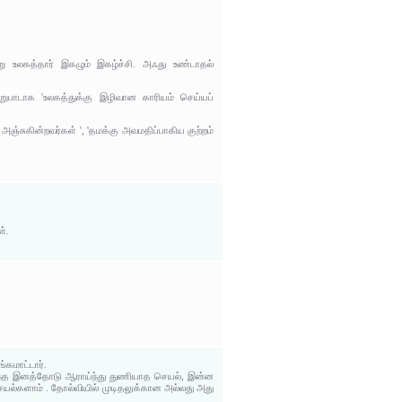
று உலகத்தார் இகழும் இகழ்ச்சி. அஃது உண்டாதல்
ேறுபாடாக 'உலகத்துக்கு இழிவான காரியம் செய்யப்
ஞ்சுகின்றவர்கள் ', 'தமக்கு அவமதிப்பாகிய குற்றம்
்.
கமாட்டார்.
ந்த இனத்தோடு ஆராய்ந்து துணியாத செயல், இன்ன
யல்களாம் . தோல்வியில் முடிதலுக்கான அல்லது அது