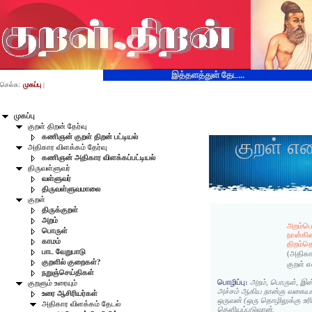
இத்தளத்துள் தேட...
செல்க:
முகப்பு
|
முகப்பு
குறள் திறன் தேர்வு
கணிஞன் குறள் திறன் பட்டியல்
குறள் எ
அதிகார விளக்கம் தேர்வு
கணிஞன் அதிகார விளக்கப்பட்டியல்
திருவள்ளுவர்
வள்ளுவர்
திருவள்ளுவமாலை
குறள்
திருக்குறள்
அறம்
அறம்பொ
பொருள்
நான்கின
காமம்
திறம்தெ
பாட வேறுபாடு
(அதிகா
குறளில் குறைகள்?
குறள் 
நறுஞ்செய்திகள்
பொழிப்பு:
அறம், பொருள், இன்ப
குறளும் உரையும்
அச்சம் ஆகிய நான்கு வகையால
உரை ஆசிரியர்கள்
ஒருவன் (ஒரு தொழிலுக்கு உ
அதிகார விளக்கம் தேடல்
தெளியப்படுவான்.