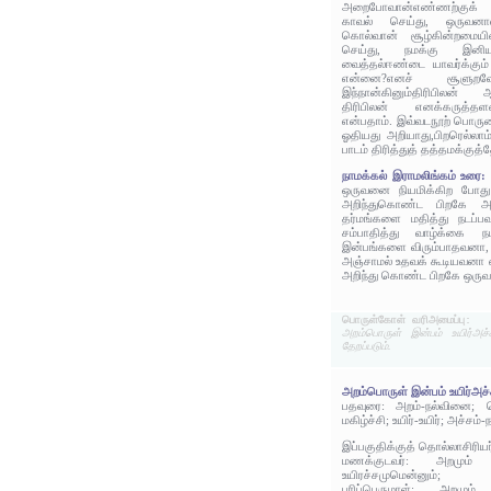
அறைபோவான்எண்ணற்குக் க
காவல் செய்து, ஒருவனா
கொல்வான் சூழ்கின்றமையி
செய்து, நமக்கு இ
வைத்தல்ஈண்டை யாவர்க்கும்
என்னை?எனச் சூளுறவோ
இந்நான்கினும்திரிபிலன் 
திரிபிலன் எனக்கருத்தள
என்பதாம். இவ்வடநூற் பொர
ஓதியது அறியாது,பிறரெல்லா
பாடம் திரித்துத் தத்தமக்குத
நாமக்கல் இராமலிங்கம் உரை:
ஒருவனை நியமிக்கிற போது
அறிந்துகொண்ட பிறகே அ
தர்மங்களை மதித்து நடப்ப
சம்பாதித்து வாழ்க்கை ந
இன்பங்களை விரும்பாதவனா, சம
அஞ்சாமல் உதவக் கூடியவனா 
அறிந்து கொண்ட பிறகே ஒருவ
பொருள்கோள் வரிஅமைப்பு:
அறம்பொருள் இன்பம் உயிர்அச்ச
தேறப்படும்.
அறம்பொருள் இன்பம் உயிர்அச்
பதவுரை: அறம்-நல்வினை; 
மகிழ்ச்சி; உயிர்-உயிர்; அச்சம்-
இப்பகுதிக்குத் தொல்லாசிரிய
மணக்குடவர்: அறமும்
உயிரச்சமுமென்னும்;
பரிப்பெருமாள்: அறமும