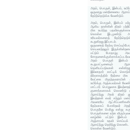
அறம், பொருள், இன்பம், உயிர்
ஒருவரது மனநிலையை ஆராய்ந்
தேர்ந்தெடுக்க வேண்டும்.
அறம், பொருள், இன்பம் மற்ற
ஆகிய நான்கின் திறம் பற்றிப
மிக உயர்ந்த பதவிகளுக்கா
கொள்ள இடமுண்டு. அ
உரியவர்களைத் தேர்ந்தெடுக
கூறுகிறது இப்பாடல்.
ஒருவரைத் தேர்வு செய்யும்போ
செயலாற்றலும் இருக்கின்ற
மட்டும் போதாது; அவரத
சோதனைக்குள்ளாக்கப்படவேண
அறம் பொருள் இன்பம் உ
கூறுபாட்டினையும் ஆரா
தெளியப்படுவான் என்கிற
இல்லாதார் காட்டிக் கொடு
நிர்வாகத்தில் நேர்மை மி
வேட்கை மிகுந்தவராயின் 
உயிர்க்கு அஞ்சுபவர்கள் வே
மாட்டார். பொதுவாக இவற்றைத
குணங்களாகக் கொண்டு ஒ
ஆராய்ந்து அவர் திறம் து
இவற்றான் எவர் சற்றும் மனம
அவரையே ஆட்சிப்பணிகளில
தேர்வாகப் போகிறவர் அறத
பொருளே பெரிது என்று கரு
பொருள்களை ஏற்க விரும்புவனா
வாழ்வில் மட்டும் இன்பம்
அஞ்சாமல் உதவி செய்யக் 
ஆராய்ந்து தெரிந்து கொண்ட 
கொள்ள வேண்டும்.