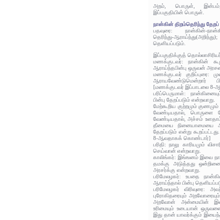
அறம், பொருள், இன்பம்,
இப்பகுதியின் பொருள்.
நான்கின் திறம்தெரிந்து தேறப் 
பதவுரை: நான்கின்-நான்க
தெரிந்து-ஆராய்ந்து(அறிந்து
தெளியப்படும்.
இப்பகுதிக்குத் தொல்லாசிரிய
மணக்குடவர்: நான்கின் கூறு
ஆராய்ந்தபின்பு ஒருவன் அரச
மணக்குடவர் குறிப்புரை: ம
ஆராயவேண்டுமென்றார் பின
[மணக்குடவர் இப்பாடலை 8-
பரிப்பெருமாள்: நான்கினையு
பின்பு தேறப்படும் என்றவாறு.
மேற்கூறிய குற்றமும் குணமு
வேண்டியதால், பொருளை வ
வேண்டியதால், அச்சம் உளதாம
தீமையை நினையாமையை ஆரா
தேறப்படும் என்று கூறப்பட்டத
8-ஆவதாகக் கொண்டார்]
பரிதி: நாலு காரியமும் விச
செய்வான் என்றவாறு.
காலிங்கர்: இங்ஙனம் இவை நான்
தமக்கு அடுத்தது ஒன்றின
அரசர்க்கு என்றவாறு.
பரிமேலழகர்: உபதை நான்கி
ஆராய்ந்தால் பின்பு தெளியப்பட
பரிமேலழகர் விரிவுரை: அவ
புரோகிதரையும் அறவோரையும்
அறவோன் அன்மையின் இவ
உரிமையும் உடையான் ஒருவன
இது தான் யாவர்க்கும் இயைந்