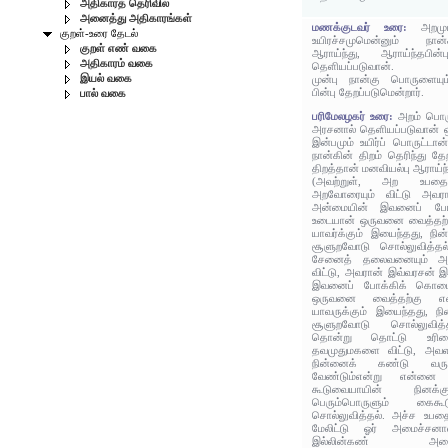
அதிகாரத் தெரிவில்
அனைத்து அதிகாரங்கள்
மணக்குடவர் உரை:
அறமு
குறள்-உரை தேடல்
உயிரச்சமுமென்னும் நான்
குறள் எண் வகை
ஆராய்ந்து, ஆராய்ந்தபி
அதிகாரம் வகை
தெளியப்படுவான்.
இயல் வகை
முன்பு நான்கு பொருளையு
பின்பு தேறப்படுமென்றார்.
பால் வகை
பரிமேலழகர் உரை:
அறம் பொரு
அரசனால் தெளியப்படுவான் ஒ
இன்பமும் உயிர்ப் பொருட்டான
நான்கின் திறம் தெரிந்து தே
திறத்தான் மனவியல்பு ஆராய்ந்
(அவற்றுள், அற உபதையா
அறவோரையும் விட்டு அவர
அன்மையின் இவனைப் போக்
உடையான் ஒருவனை வைத்தற்
யாவர்க்கும் இயைந்தது, நி
சூளுறவோடு சொல்லுவித்தல
சேனைத் தலைவனையும் அவ
விட்டு, அவரான் இவ்வரசன்
இவனைப் போக்கிக் கொடையு
ஒருவனை வைத்தற்கு எ
யாவருக்கும் இயைந்தது, ந
சூளுறவோடு சொல்லுவித்
தொன்று தொட்டு உரிம
தவமுதுமகளை விட்டு, அவளா
நின்னைக் கண்டு வருத்த
வேண்டும்என்று என்னை 
கூடுவையாயின் நினக்கு
பெரும்பொருளும் கைகூ
சொல்லுவித்தல். அச்ச உபதை
மேலிட்டு ஓர் அமைச்
இல்லின்கண் அழை