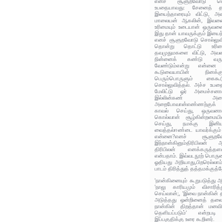
எனச் சூளுறவோடு சொல
உபதையாவது: சேனைத் 
இயைந்தாரையும் விட்டு, 
மாலையன் ஆகலின், இவனைப
உரிமையும் உடையான் ஒருவன
இது தான் யாவருக்கும் இயைந
எனச் சூளுறவோடு சொல்லுவி
தொன்று தொட்டு உரிம
தவமுதுமகளை விட்டு, அவளா
நின்னைக் கண்டு வருத்த
வேண்டும்என்று என்னை 
கூடுவையாயின் நினக்கு
பெரும்பொருளும் கைகூ
சொல்லுவித்தல். அச்ச உபதை
மேலிட்டு ஓர் அமைச்
இல்லின்கண் அழை
அறைபோவான்எண்ணற்குக் க
காவல் செய்து, ஒருவனா
கொல்வான் சூழ்கின்றமையி
செய்து, நமக்கு இ
வைத்தல்ஈண்டை யாவர்க்கும்
என்னை?எனச் சூளுறவோ
இந்நான்கினும்திரிபிலன் 
திரிபிலன் எனக்கருத்தள
என்பதாம். இவ்வடநூற் பொர
ஓதியது அறியாது,பிறரெல்லா
பாடம் திரித்துத் தத்தமக்குத
'நான்கினையும் கூறுபடுத்து ஆர
'நாலு காரியமும் விசாரி
செய்வான்;, 'இவை நான்கின் தி
அடுத்தது ஒன்றினைத் தலை
நான்கின் திறத்தான் மனவிய
தெளியப்படும்' என்றபட
இப்பகுதிக்கு உரை கூறினர்.