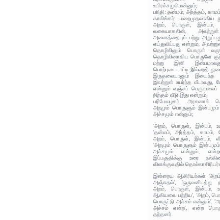
உயிரச்சமுமென்னும்;
பரிதி: தன்மம், அர்த்தம், காமம
காலிங்கர்: மறைமுதலாகிய 
அறம், பொருள், இன்பம்,
வகையாகலின், அவற்று
அனைத்தையும் பற்று அறுப்பத
எய்துவிப்பது என்றும், அவற
தொழிலினும் பொருள் வரு
தொழிலினாகிய பொருளே குற்ற
மற்று இனி இன்பமாவது,
பொற்புடையாட்டி இல்லறத் து
இருதலையானும் இயைந்த இன
இவற்றுள் உயர்ந்த வீடாவது, ப
என்னும் வஞ்சப் பெருவலைப்
நிற்கும் வீடு இது என்றும்;
பரிமேலழகர்: அரசனால் தெ
அறமும் பொருளும் இன்பமும் 
அச்சமும் என்னும்;
'அறம், பொருள், இன்பம், உய
'தன்மம், அர்த்தம், காமம், 
அறம், பொருள், இன்பம், வ
'அறமும் பொருளும் இன்பமும் 
அச்சமும் என்னும்; என்ற
இப்பகுதிக்கு உரை நல்கி
விளக்குவதில் தொல்லாசிரியர்
இன்றைய ஆசிரியர்கள் 'அறம்
அஞ்சுதல்', 'ஒருவனிடத்து 
அறம், பொருள், இன்பம், உய
ஆகியவை பற்றிய', 'அறம், பொர
பொருட்டு அச்சம் என்னும்', 'அ
அச்சம் என்ற', என்ற பொரு
தந்தனர்.