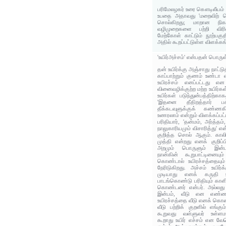
பரிமேலழகர் உரை கௌடிலீயம் 
உபதை அதாவது 'மறைவிற் செ
சொல்கிறது; மாறான நிகழ
வழிமுறைகளை பற்றி விரி
மேற்கோள் காட்டும் நூற்பகு
அதில் கூறப்பட்டுள்ள விளக்கங
'உயிர்அச்சம்' என்பதன் பொரு
தன் உயிர்க்கு அஞ்சாது நாட்ட
காப்பாற்றும் குணம் உண்டா எ
உயிரச்சம் எனப்பட்டது என 
வினைவழிக்குற்ற மற்ற உயிர்கள
உயிர்கள் படுந்துன்பத்திற்க
'இதனை தீதிறத்தார் 
தீக்கடவுளுக்குக் கண்
உணரலாம் என்றும் விளக்கப்பட்
பரிதியார், 'தன்மம், அர்த்தம
நாலுகாரியமும் விசாரித்து' என
குறித்த சொல் ஆகும். காலிங
முத்தி என்றது எனக் குறிப்ப
அறமும் பொருளும் இன்பமு
நான்கின் கூறுபாட்டினைய
கொண்டால் உயிரச்சத்தையு
நேரிடுகிறது. அச்சம் உயி
முடியாது எனக் கருதி உ
பாடங்கொண்டு பரிதியும் காளி
கொண்டனர் என்பர். அல்லது
இன்பம், வீடு என எண்ணப்
உயிரச்சத்தை வீடு எனக் கொண
வீடு பற்றிக் குறளில் எங்கு
கூறுவது வள்ளுவர் உள்ளம
கூறாது உயிர் எச்சம் என வேற