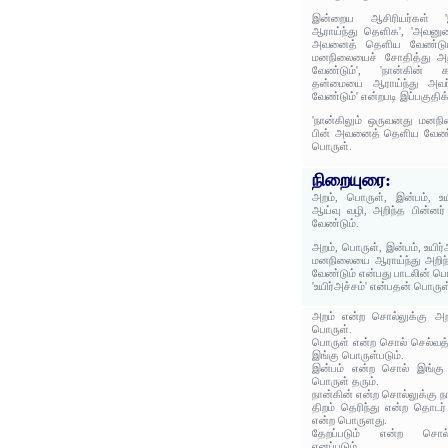
இன்றைய ஆசிரியர்கள் 
ஆராய்ந்து தெளிக', 'அவனுட
அவனைத் தெளிய வேண்டும்'
மனநிலையைச் சோதித்து அற
வேண்டும்', 'நான்கின்
தன்மையை ஆராய்ந்து அவர்
வேண்டும்' என்றபடி இப்பகுதி
'நான்கிலும் ஒருவனது மனநி
பின் அவனைத் தெளிய வேண்டு
பொருள்.
நிறையுரை:
அறம், பொருள், இன்பம், உய
ஆய்வு வழி, அறிந்த பின்னர்
வேண்டும்.
அறம், பொருள், இன்பம், உயிர்
மனநிலையை ஆராய்ந்து அறிந
வேண்டும் என்பது பாடலின் பொ
'உயிர்அச்சம்' என்பதன் பொரு
அறம் என்ற சொல்லுக்கு அற
பொருள்.
பொருள் என்ற சொல் செல்வத்தி
இங்கு பொருள்படும்.
இன்பம் என்ற சொல் இங்கு 
பொருள் தரும்.
நான்கின் என்ற சொல்லுக்கு ந
திறம் தெரிந்து என்ற தொடர
என்ற பொருளது.
தேறப்படும் என்ற சொல் த
எனப்படும்.