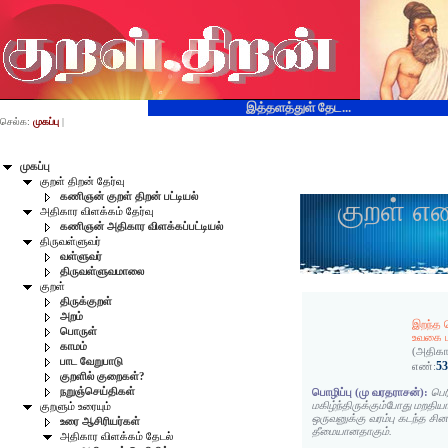
இத்தளத்துள் தேட...
செல்க:
முகப்பு
|
முகப்பு
குறள் திறன் தேர்வு
கணிஞன் குறள் திறன் பட்டியல்
குறள் எ
அதிகார விளக்கம் தேர்வு
கணிஞன் அதிகார விளக்கப்பட்டியல்
திருவள்ளுவர்
வள்ளுவர்
திருவள்ளுவமாலை
குறள்
திருக்குறள்
அறம்
இறந்த 
பொருள்
உவகை மக
காமம்
(அதிகா
பாட வேறுபாடு
5
எண்:
குறளில் குறைகள்?
நறுஞ்செய்திகள்
பொழிப்பு (மு வரதராசன்):
பெ
மகிழ்ந்திருக்கும்போது மறதியா
குறளும் உரையும்
ஒருவனுக்கு வரம்பு கடந்த சி
உரை ஆசிரியர்கள்
தீமையானதாகும்.
அதிகார விளக்கம் தேடல்