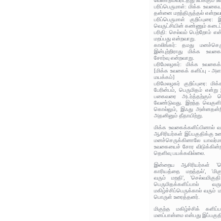
வேண்டுமவரிடத்து உய்க்கும் 
பரிப்பெருமாள்: மிக்க உவகைய
தன்னை மறந்திருத்தல் என்றவ
பரிப்பெருமாள் குறிப்புரை
வெருட்சியின் கண்ணும் கடைப்பி
பரிதி: செல்வம் பெற்றோம் என்
மறப்பது என்றவாறு.
காலிங்கர்: தமது மனச்செரு
இன்புற்றிராது மிக்க உவக
சோர்வு என்றவாறு.
பரிமேலழகர்: மிக்க உவகைக்
[மிக்க உவகைக் களிப்பு - அ
மயக்கம்]
பரிமேலழகர் குறிப்புரை: மி
பேரின்பம், பெருமிதம் என்ற
பகைவரை அடர்த்தற்கும் க
வேண்டுவது. இறந்த வெகுளி
கொல்லும், இஃது அன்னதன்
அதனினும் தீதாயிற்று.
மிக்க உவகைக்களிப்பினால் வ
ஆசிரியர்கள் இப்பகுதிக்கு உர
மனச்செருக்கினாலே யாவர்மாட்
உவகையைச் சோர விடுக்கின்ற 
தெளிவு பயக்கவில்லை.
இன்றைய ஆசிரியர்கள் 'பெ
காரியத்தை மறத்தல்', 'மிகு
வரும் மறதி', 'செல்வமிகுதி
பெருமிதக்களிப்பால் வர
மகிழ்ச்சிப்பெருக்கால் வரும் 
பொருள் உரைத்தனர்.
மிகுந்த மகிழ்ச்சிக் களிப
மனப்பான்மை என்பது இப்பகுத