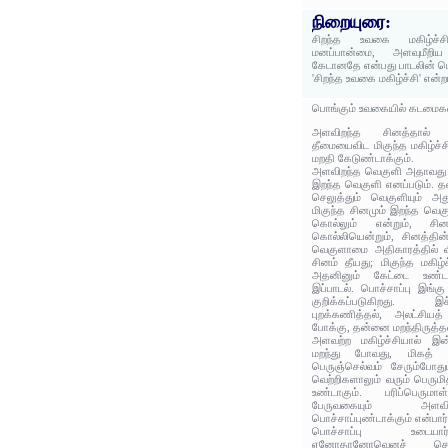
நிறையுரை:
சிறந்த உவகை மகிழ்ச்ச
மனப்பான்மை, அளவுமீறி
கேடானதே என்பது பாடலின் ப
'சிறந்த உவகை மகிழ்ச்சி' என்
பொங்கும் உவகையில் கடமைக
அளவிறந்த சினத்தால் ஒ
தீமையைவிட மிகுந்த மகிழ்ச்ச
மறதி கேடுண்டாக்கும்.
அளவிறந்த வெகுளி அதாவது 
இறந்த வெகுளி எனப்படும். த
செலுத்தும் வெகுளியும் அது
மிகுந்த சினமும் இறந்த வெ
கொல்லும் என்றும், சினம
கொல்லியென்றும், சினத்த
வெகுளாமை அதிகாரத்தில் வ
சினம் தீயது; மிகுந்த மகிழ்
அதனினும் கேட்டை உண்டா
இப்பாடல். பொச்சாப்பு இங்க
குறிக்கப்படுகிறது.
புறக்கணித்தல், அலட்சி
போக்கு, தன்னை மறந்திருத்தல்
அளவற்ற மகிழ்ச்சியால் 
மறந்து போவது, மிகத் தீ
பெருஞ்செல்வம் சேரும்போதும
வெற்றிகளாலும் வரும் பெருமி
உண்டாகும். பரிப்பெரும
பேருவகையும் அளவி
பொச்சாப்புண்டாக்கும் என்பார்
பொச்சாப்பு உடையா
ஏனோதானோவெனச் செயல