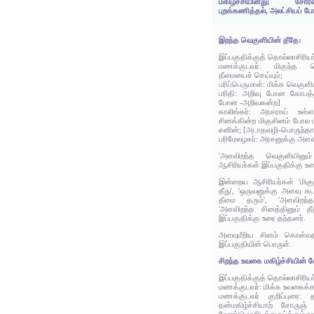
மகிழ்ச்சியினது; சோர
புறக்கணித்தல், அலட்சியப் போ
இறந்த வெகுளியின் தீதே:
இப்பகுதிக்குத் தொல்லாசிரிய
மணக்குடவர்: மிகுந்த வ
தீமையைச் செய்யும்;
பரிப்பெருமாள்: மிக்க வெகுள
பரிதி: அறிவு போன கோபத்த
போன -அறிவகன்ற]
காலிங்கர்: அரசராய் உள்
சினக்கின்ற மிகுசினம் போல 
எனின்; [அடாதவழி-பொருந்தாவ
பரிமேலழகர்: அரசனுக்கு அளவி
'அளவிறந்த வெகுளியினும
ஆசிரியர்கள் இப்பகுதிக்கு உர
இன்றைய ஆசிரியர்கள் 'மிகுந
தீது', 'ஒருவனுக்கு அளவு கட
தீமை தரும்', 'அளவிறந்த
'அளவிறந்த சினத்தினும் தீ
இப்பகுதிக்கு உரை தந்தனர்.
அளவுமீறிய சினம் கொள்வத
இப்பகுதியின் பொருள்.
சிறந்த உவகை மகிழ்ச்சியின் ச
இப்பகுதிக்குத் தொல்லாசிரிய
மணக்குடவர்: மிக்க உவகைக்களி
மணக்குடவர் குறிப்புரை:
தன்மகிழ்ச்சியாற் சோருஞ் 