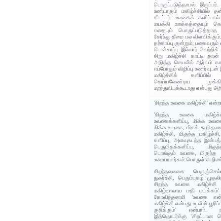
பொருட்படுத்தாமல் இருப்பர
உண்டாகும் மகிழ்ச்சியில் 
கிடப்பர். உவகைக் களிப்பா
மயக்கி ஊக்கத்தையும் கெ
எதையும் பொருட்படுத்தா
சேர்ந்து தீமை பல விளவிக்கும்
தற்காப்பு குன்றும்; பகைவரும் 
பொச்சாப்பு இல்லார் வெற்றிக் 
சிறு மகிழ்ச்சி காட்டி தான
அடுத்த செயலில் ஆர்வம் கா
எப்போதும் விழிப்பு உணர்வுடன் 
மகிழ்ச்சிக் களிப்பில்
செய்யவேண்டிய முக
மறந்துவிடக்கூடாது என்பது அற
'சிறந்த உவகை மகிழ்ச்சி' என்
'சிறந்த உவகை மகிழ்ச்
உவகைக்களிப்பு, மிக்க உவக
மிக்க உவகை, மிகக் கூடுதலா
மகிழ்ச்சி, மிகுந்த மகிழ்ச்
களிப்பு, அளவுகடந்த இன்பத்த
பெருமிதக்களிப்பு, மிகுந்
பொங்கும் உவகை, மிகுந்த 
உரையாளர்கள் பொருள் கூறினர
சிறந்தவுவகை பெருஞ்செ
நுகர்ச்சி, பெரும்புகழ் முதல
சிறந்த உவகை மகிழ்ச்சி
மகிழ்வாலாய மதி மயக்கம்' 
கோவிந்தசாமி 'உவகை என்
மகிழ்ச்சி என்பது உடலின் பூரிப்
குறிக்கும்' என்பார். 
இத்தொடர்க்கு 'சிறப்பான 