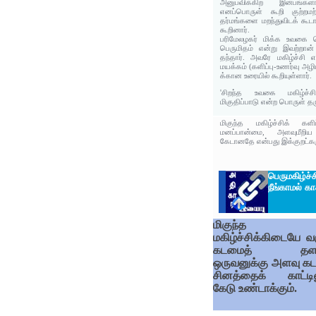
அனுபவிக்கிற இன்பங்களா
எனப்பொருள் கூறி குற்றமற்
தர்மங்களை மறந்துவிடக் கூடா
கூறினார்.
பரிமேலழகர் மிக்க உவகை பெ
பெருமிதம் என்று இவற்றான்
தந்தார். அவரே மகிழ்ச்சி 
மயக்கம் (களிப்பு-உணர்வு அழ
க்கான உரையில் கூறியுள்ளார்.
'சிறந்த உவகை மகிழ்ச்ச
மிகுதிப்பாடு என்ற பொருள் தர
மிகுந்த மகிழ்ச்சிக் கள
மனப்பான்மை, அளவுமீறி
கேடானதே என்பது இக்குறட்கர
பெருமகிழ்
நீங்காமல் க
மிகுந்த
மகிழ்ச்சிக்கிடையே வர
கடமைத் தளர்
ஒருவனுக்கு அளவு கட
சினத்தைக் காட்டில
கேடு உண்டாக்கும்.