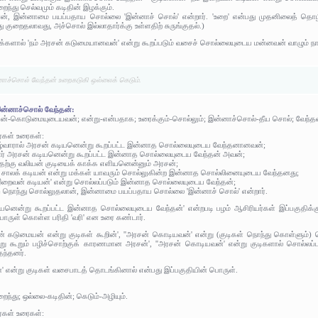
ைந்து செல்வமும் கடிதின் இழக்கும்.
ான், இன்னாமை பயப்பதாய சொல்லை 'இன்னாச் சொல்' என்றார். 'உறை' என்பது முதனிலைத் தொ
அது குறைதலாவது, அச்சொல் இல்லாதார்க்கு உள்ளதிற் சுருங்குதல்.)
மக்களால் 'நம் அரசன் கடுமையானவன்' என்று கூறப்படும் வசைச் சொல்லையுடைய மன்னவன் வாழும் நாடு
னாச்சொல் வேந்தன் உறைகடுகி ஒல்லைக் கெடும்.
இன்னாச்சொல் வேந்தன்:
யன்-கொடுமையுடையவன்; என்று-என்பதாக; உரைக்கும்-சொல்லும்; இன்னாச்சொல்-தீய சொல்; வேந்த
ர்கள் உரைகள்:
ாழ்வாரால் அரசன் கடியனென்று கூறப்பட்ட இன்னாத சொல்லையுடைய வேந்தனானவன்;
ழ்வார் அரசன் கடியனென்று கூறப்பட்ட இன்னாத சொல்லையுடைய வேந்தன் அவன்;
ுதற்கு வலியன் குடியைக் காக்க எளியனென்னும் அரசன்;
ன் சாலக் கடியன் என்று மக்கள் யாவரும் சொல்லுகின்ற இன்னாத சொல்லினையுடைய வேந்தனது;
் இறைவன் கடியன்' என்று சொல்லப்படும் இன்னாத சொல்லையுடைய வேந்தன்;
ஞ்சு நொந்து சொல்லுதலான், இன்னாமை பயப்பதாய சொல்லை 'இன்னாச் சொல்' என்றார்.
டியனென்று கூறப்பட்ட இன்னாத சொல்லையுடைய வேந்தன்' என்றபடி பழம் ஆசிரியர்கள் இப்பகுதிக
பொருள் கொள்ள பரிதி 'வரி' என உரை கண்டார்.
 கடுமையன் என்று குடிகள் கூறின்', ''அரசன் கொடியவன்' என்று (குடிகள் நொந்து கொள்ளும்)
 கூறும் பழிச்சொற்குக் காரணமான அரசன்', ''அரசன் கொடியவன்' என்று குடிகளால் சொல்லப்ப
தந்தனர்.
 என்று குடிகள் வசைபாடத் தொடங்கினால் என்பது இப்பகுதியின் பொருள்.
ைந்து; ஒல்லை-கடிதின்; கெடும்-அழியும்.
ர்கள் உரைகள்: