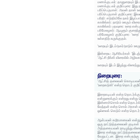
மணக்குடவர்: தானுறையும் இடம
மணக்குடவர் குறிப்புரை: இது
பரிப்பெருமாள்: அவன் தான் உற
பரிப்பெருமாள் குறிப்புரை: இ
பரிதி: சடுதியிலே நகர் இழப்ப
காலிங்கர்: நாடும் ஊரும் விர
காலிங்கர் பதவுரை: உறை என்ப
பரிமேலழகர்: ஆயுளும் குறைந்த
பரிமேலழகர் குறிப்புரை: 'உ
உள்ளதிற் சுருங்குதல்.
'உறையும் இடம்/நகர்/நாடும் ஊ
இன்றைய ஆசிரியர்கள் 'இடஞ்சு
'ஆட்சி நீங்கி விரைவில் அழிவ
உறையும் இடம் இழந்து விரைந்த
நிறையுரை:
'ஆட்சித் தலைவன் கொடியவன்'
'உறைகடுகி' என்ற தொடர் குறி
இறைகடியன் என்ற தொடர்க்கு
என்றுரைக்கும் என்றது என்று
இன்னாச்சொல் என்ற தொடர்க்க
வேந்தன் என்ற சொல் அரசன் 
ஒல்லைக் கெடும் என்ற தொடர் 
ஆள்பவன் கடூரமானவன் என்று க
ஒரு நாட்டுத்தலைவன் குடிகள
அத்தகையவன் நாடிழந்து விரைந
இறை என்றது நாட்டுத்தலைவன
வேறுபட்டன. இறை என்பதற்கு