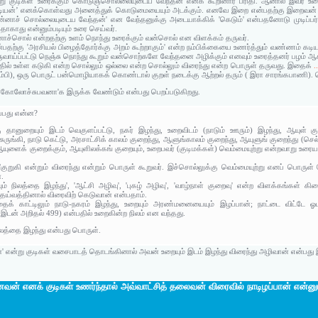
என்று குடிகள் உரைக்கும் கொடுஞ்சொல்லையுடைய வேந்தன் எனக் கூறினார் பரிதி. ஆனால் இவர்
‘கடியன்’ எனக்கொள்வது அனைத்துக் கொடுமையையும் அடக்கும். எனவே இறை என்பதற்கு இறைவன் 
இன்னாச் சொல்லையுடைய வேந்தன்' என வேந்தனுக்கு அடையாக்கிக் 'கெடும்' என்பதனோடு முடிப்பர்
ாகாது என்னும்படியும் உரை செய்வர்.
னாச்சொல் என்றதற்கு உளம் நொந்து உரைக்கும் வன்சொல் என விளக்கம் தருவர்.
என்பதற்கு 'அரசியல் பிழைத்தோர்க்கு அறம் கூற்றாகும்' என்ற நம்பிக்கையை உணர்த்தும் வண்ணம்
ஒருவாய்ப்பட்டு நெஞ்சு நொந்து கூறும் வன்சொற்களே வேந்தனை அழிக்கும் எனவும் உரைத்தனர் பழம் ஆச
பதில் உள்ள கடுகி என்ற சொல்லும் ஒல்லை என்ற சொல்லும் விரைந்து என்ற பொருள் தருவது. இதைக்
.
ம்பி), ஒரு பொருட் பன்மொழியாகக் கொண்டால் குறள் நடைக்கு ஆற்றல் தரும் ( இரா சாரங்கபாணி). 
் கோலோச்சுபவனா'க இருக்க வேண்டும் என்பது பெறப்படுகிறது.
ப்பது என்ன?
 தானுறையும் இடம் வெகுளப்பட்டு, நகர் இழந்து, உறைவிடம் (நாடும் ஊரும்) இழந்து, ஆயுள் குற
ுருங்கி, நாடு கெட்டு, அரசாட்சிக் காலம் குறைந்து, ஆளுங்காலம் குறைந்து, ஆயுளுங் குறைந்து (செல்வ
, ஆயுளைக் குறைக்கும், ஆயுளிலக்கங் குறையும், உறைபவர் (குடிமக்கள்) வெம்மையுற்று என்றவாறு உரைய
து/குறுகி என்றும் விரைந்து என்றும் பொருள் கூறுவர். இச்சொல்லுக்கு வெம்மையுற்று எனப் பொர
.
ும் நிலத்தை இழந்து', 'ஆட்சி அழிவு', 'புகழ் அழிவு', 'வாழ்நாள் குறைவு' என்ற விளக்கங்கள் 
தெய்வத்தினால் விரைவிற் கெடுவான் என்பதாம்.
ைக் காட்டிலும் நாடு-நகரம் இழந்து, உறையும் அரண்மனையையும் இழப்பான்; நாட்டை விட்டே ஓட
(இடன் அறிதல் 499) என்பதில் உறைகின்ற நிலம் என வந்தது.
நிலத்தை இழந்து என்பது பொருள்.
என்று குடிகள் வசைபாடத் தொடங்கினால் அவன் உறையும் இடம் இழந்து விரைந்து அழிவான் என்பது இ
் எனக் குடிகள் உணர்ந்தால் அவ்வாட்சித் தலைவன் விரைவில் நாடிழப்பான் என்னு