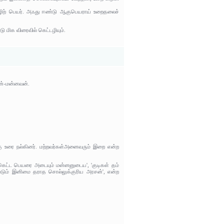
ழிற் பெயர். அஃது ஈண்டு ஆகுபெயராய் உறைதலைச்
 மிக விரைவில் கெட்டழியும்.
ன்-மன்னவன்.
்கு உரை நல்கினர். மற்றவர்கள்அனைவரும் இறை என்ற
 கெட்ட பெயரை அடையும் மன்னனுடைய', 'குடிகள் தம்
டும் இனிமை தராத சொல்லுக்குரிய அரசன்', என்ற