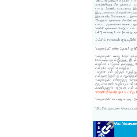
'வரிவாங்குவதில் கடியன்' 
காட்டுகிறது; பொதுவாகக் 
என்று மீண்டும் வருவதால் '
இருமுறை ஒரு பொருளில் வந்தத
இப்பாடலில் சொல்லப்பட்ட இன்
'வேந்தன் ஒல்லைக் கெடும்' 
எனவும் குடிமக்கள் எல்லாம் 
'கடுகி ஒல்லைக் கெடும்' என்
642) என்பது போல (காத்து, ஓ
ஆட்சித் தலைவன் 'குடிதழீஇக
'உறைகடுகி' என்ற தொடர் குறி
'உறைகடுகி' என்ற தொடர்க்கு
செல்வத்தையும் இழந்து, இடஞ்ச
சுருங்கி, வாழ்நாள் குறைந்து
என்ற பொருள் பொருத்தம்.
‘கடுகி’ என்பதற்குக் சிறுத்
என்றுரைத்தார் கு ச ஆனந்தன்
'உறைகடுகி' என்றதற்கு 'உறைய
குடிமக்களால் கூறப்படுவான் 
காலங்குறுகி அழிவன் என்பத
உறைநிலத்தோடு ஒட்டல் அரிது
'உறைகடுகி' என்பது உறையும் 
'ஆட்சித் தலைவன் கொடியவன்' 
கொடுமையானவன