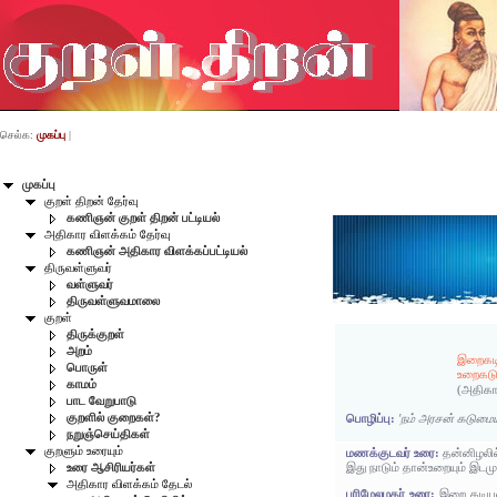
செல்க:
முகப்பு
|
முகப்பு
குறள் திறன் தேர்வு
கணிஞன் குறள் திறன் பட்டியல்
அதிகார விளக்கம் தேர்வு
கணிஞன் அதிகார விளக்கப்பட்டியல்
திருவள்ளுவர்
வள்ளுவர்
திருவள்ளுவமாலை
குறள்
திருக்குறள்
அறம்
இறைகடி
பொருள்
உறைகடு
காமம்
(அதிகா
பாட வேறுபாடு
குறளில் குறைகள்?
பொழிப்பு:
'நம் அரசன் கடுமை
நறுஞ்செய்திகள்
குறளும் உரையும்
மணக்குடவர் உரை:
தன்னிழலில
இது நாடும் தான்உறையும் இடம
உரை ஆசிரியர்கள்
அதிகார விளக்கம் தேடல்
பரிமேலழகர் உரை:
இறை கடியன