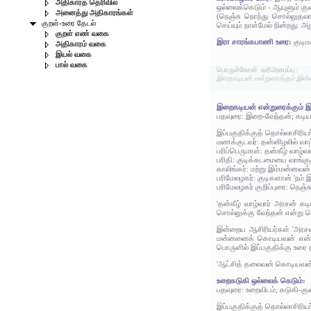
அதிகாரத் தெரிவில்
ஒல்லைக்கெடும் - ஆயுளும் குற
அனைத்து அதிகாரங்கள்
(நெஞ்சு நொந்து சொல்லுதல
குறள்-உரை தேடல்
செய்யும் நாள்மேல் நின்றது. 
குறள் எண் வகை
இரா சாரங்கபாணி உரை:
குடி
அதிகாரம் வகை
இயல் வகை
பால் வகை
பொருள்கோள் வரிஅமைப்பு:
இறைகடியன் என்றுரைக்கும் இன்
இறைகடியன் என்றுரைக்கும் 
பதவுரை: இறை-வேந்தன்; கடி
இப்பகுதிக்குத் தொல்லாசிரிய
மணக்குடவர்: தன்னிழலில் வ
பரிப்பெருமாள்: தன்கீழ் வா
பரிதி: குடிக்கடமையை வாங்க
காலிங்கர்: மற்று இம்மன்னவ
பரிமேலழகர்: குடிகளான் 'நம
பரிமேலழகர் குறிப்புரை: நெ
'தன்கீழ் வாழ்வார் அரசன் க
சொல்லுக்கு வேந்தன் என்று 
இன்றைய ஆசிரியர்கள் 'அரசன்
மன்னனைக் கொடியவன் என்று
பொருளில் இப்பகுதிக்கு உரை 
'ஆட்சித் தலைவன் கொடியவன்'
உறைகடுகி ஒல்லைக் கெடும்:
பதவுரை: உறைவிடம்; கடுகி-குற
இப்பகுதிக்குத் தொல்லாசிரிய