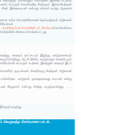
 உரை வரிமிகுதி கொள்ளும் கொடுமை ஒன்றை மட்டுமே
எனப் பொருள் கொள்வதே சிறக்கும். இறை-வேந்தன்
 சிலர். இறைகடியன் என்பது மக்கள் கூற்று ஆதலால்
 கடியனாக உள்ள கொடுங்கோலன் தெய்வத்தால் அழிவான்
ிரியர்கள்.
....காத்தோம்பல் சொல்லின் கட் சோர்வு
(சொல்வன்மை
கெடுதலின் விரைவு சொல்லப்பட்டது.
ைந்து, உறையும் நாட்டையும் இழந்து, வாழ்நாளையும்
மும்)அழிந்து, ஆட்சி நீங்கி, வாழ்நாளும் உறைவிடமும்
ாசிரியர்கள் பொருள் கூறினர். இவற்றுள் உறையும் இடம்
ுள் கொண்டு குடிமக்கள் சினந்தெழ வேந்தன் அழிவான்
கிடைக்கின்றன. வாழ்நாள் குறைதலாவது கடியன் என்று
வும் நேருமாம் என்பது சிறந்த கருத்தாகிறது.
......
க்குறட்கருத்து.
ம்
வெருவந்த செய்யாமை
பாடல்.