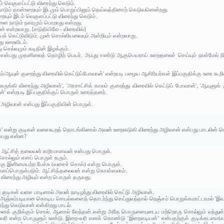
் வெகுளப்பட்டு விரைந்து கெடும்.
 நாடும் தான்உறையும் இடமும் பொறுப்பினும் தெய்வத்தினாற் கெடுவனென்றது.
ையும் இடம் வெகுளப்பட்டு விரைந்து கெடும்.
வனை நாடும் நகரமும் பொறாது என்றது.
ான் என்றவாறு. [சடுதியிலே - விரைவில்]
ையக் கெட்டுவிடும். முன் சொல்லியவையும் அன்றியும் என்றவாறு.
து உறைவிடம்.
ு செல்வமும் கடிதின் இழக்கும்.
றை' என்பது முதனிலைத் தொழிற் பெயர். அஃது ஈண்டு ஆகுபெயராய் உறைதலைச் செய்யும் நாள்மேல் ந
ரும்/ஆயுள் குறைந்து விரைவில் கெட்டுப்போவான்' என்றபடி பழைய ஆசிரியர்கள் இப்பகுதிக்கு உரை கூறி
ருங்கி விரைந்து அழிவான்', 'அரசாட்சிக் காலம் குறைந்து விரைவில் கெட்டுப் போவான்', 'ஆயுளுங் 
ான்' என்றபடி இப்பகுதிக்குப் பொருள் உரைத்தனர்.
ு அழிவான் என்பது இப்பகுதியின் பொருள்.
 என்று குடிகள் வசைகூறத் தொடங்கினால் அவன் உறைகடுகி விரைந்து அழிவான் என்பது பாடலின் ப
ப்பது என்ன?
 ஆட்சித் தலைவன் கடூரமானவன் என்பது பொருள்.
 சொல்லும் எனப் பொருள் தரும்.
ு இனிமையற்ற பேச்சு (வசைச் சொல்) என்று பொருள்.
எனப்பொருள்படும். ஆட்சித்தலைவன் என்று கொள்ளலாம்.
விரைந்து அழியும் என்ற பொருள் தருவது.
ுடிகள் வசை பாடினால் அவன் நாடிழந்து விரைவில் கெட்டு அழிவான்.
் அஞ்சும்படியான கொடிய செயல்களைத் தொடர்ந்து செய்துவந்தால் நெஞ்சம் பொறுக்கமாட்டாமல் 'இவ
்து கெடுவான் என்கிறது பாடல்.
ைக் குறிக்கும் சொல். ஆனால் வேந்தன் என்று அதே பொருளையுடைய மற்றொரு சொல்லும் வந்துள்
 வரி என்ற பொருளும் உண்டு. இறை-வரி எனக் கொண்டு ’இறைகடியன்’ என்பதற்குக் குடிக்கடமை(வர