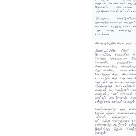
சூழ்வார் கண்ணாகச் சூழ்ந
அங்ஙனம் செய்யாமல்
முற்படுவானாயின் நாட்டின் வளம
‘இவனுடைய கொடுங்கோன
துன்மந்திரிகளையும் மற்று
குடிகளை வருத்துமரசன் எ
புதுமையானது என்றாலும்
வரவில்லை.
'சினத்துஆற்றிச் சீறின்' குறிப
'சினத்துஆற்றிச் சீறின்' எ
றீரானாயின், சினத்தின் ந
சினமேற் கொண்டால், சினத
சினமாகிய குற்றத்தி
வெகுளுமாயின், சினத்திற்
சீறுவானாகில், காரணமின
கோபித்துச் சீறும், சினங்
வயப்பட்டுச் சீறி எழுவான
மிதமிஞ்சி தண்டனை செய்தால
சீற்றத்தொடு செயலாற்றினா
வெகுண்டால், சினத்தின் க
வெகுண்டு உரைப்பானாயின், ச
செய்யும் செயல்களால், சினத
என்று உரையாளர்கள் பொருள் க
சினங்கொண்டு ஒரு காரிய
தோல்வியுற்றால் அமைச்சரையு
மன்னன் என்றதைவிட, 'க
நாட்டமின்றி சினத்தினால செய
எண்ணி சீறி விழுந்தால்' எ
இருக்கிறது. இதுவே 'சினத்த
பொருள்.