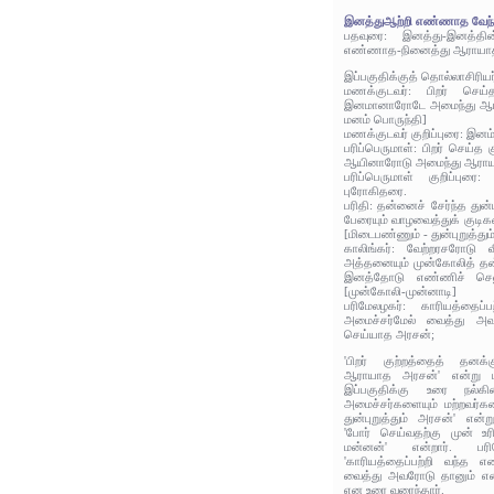
இனத்துஆற்றி எண்ணாத வேந்
பதவுரை: இனத்து-இனத்தின
எண்ணாத-நினைத்து ஆராயாத
இப்பகுதிக்குத் தொல்லாசிரிய
மணக்குடவர்: பிறர் செய்
இனமானாரோடே அமைந்து ஆரா
மனம் பொருந்தி]
மணக்குடவர் குறிப்புரை: இனம்-
பரிப்பெருமாள்: பிறர் செய்த
ஆயினாரோடு அமைந்து ஆராய
பரிப்பெருமாள் குறிப்புரை
புரோகிதரை.
பரிதி: தன்னைச் சேர்ந்த துன்
பேரையும் வாழவைத்துக் குட
[மிடைபண்ணும் - துன்புறுத்தும
காலிங்கர்: வேற்றரசரோடு 
அத்தனையும் முன்கோலித் த
இனத்தோடு எண்ணிச் செல
[முன்கோலி-முன்னாடி]
பரிமேலழகர்: காரியத்தைப
அமைச்சர்மேல் வைத்து அ
செய்யாத அரசன்;
'பிறர் குற்றத்தைத் தன
ஆராயாத அரசன்' என்று மணக
இப்பகுதிக்கு உரை நல்கி
அமைச்சர்களையும் மற்றவர்க
துன்புறுத்தும் அரசன்' என்ற
'போர் செய்வதற்கு முன்
மன்னன்' என்றார். பரி
'காரியத்தைப்பற்றி வந்த 
வைத்து அவரோடு தானும் எ
என உரை வரைந்தார்.