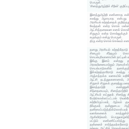
பொருள்.
'சினத்துஆற்றிச் சீறின்' குறிப
இனத்துஆற்றி எண்ணாத என்ற 
கலந்து ஆராயாத என்பது ப
அரசியல் சுற்றத்தைக் குறித்தத
வேந்தன் என்ற சொல் மன்ன
ஆட்சித்தலைவன எனக் கொள்
சிறுகும் என்ற சொல்லுக்குச்
சுருங்கும் என்று பொருள்.
திரு என்ற சொல் செல்வம் எனப
தனது அரசியல் சுற்றத்தோட
சினமும் சீற்றமும் கொ
செயல்புரிவானாயின் நாட்டின் வ
இங்கு இனம் என்றது தன்
அரசுவினையாற்றும் அமைச்சர
செயல்பாடுகளில் தனக்கு
இச்சுற்றத்தாரோடு கலந்து
அஞ்சத்தக்க வகையில் வறித
ஆட்சி நடத்துவானானால், அ
சிறுகச் சிறுகக் குறைந்து மறை
இனத்தாற்றி எண்ணுக
சிந்தையையும், சினத்தாற்றிச
ஆட்சியர் எய்துவர். சினந்த
மேற்கொள்ளப்பட்டால் வெங்
சுற்றியிருப்பவர், ஆர்வம் க
நீங்குவர். தன்னுடைய அஞ்
தனிமைப்படுத்திக்கொள்
வளங்களைக் காத்துக்க
ஆகிவிடுவார். பொதுவாழ்வி
மட்டும் எண்ணிப்பார்த்து
தன்னைச் சார்ந்தவர்களோடு 
நல்லது. ஆட்சிக் செலுத்துவ