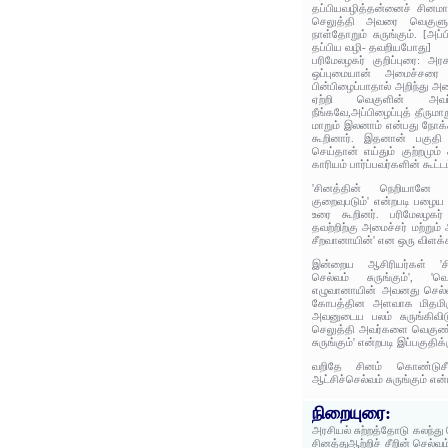
தப்பியவழித்தன்னைச் சினம
செலுத்தி அவரை வெகுளும
நாள்தோறும் சுருங்கும். [அப்
தப்பிய வழி- தவறியபோது]
பரிமேலழகர் குறிப்புரை: அரச
ஒப்புமையான் அமைச்சரை 
பின்பிழைப்பாதால் அறிந்து
ஏற்றி வெகுளின் அவர
நீங்கவே,அப்பிழைப்புத் தீருமா
மாறும் இலனாம் என்பது நோக்கி,
கூறினார். இதனான் பகுதி 
செய்தான் எய்தும் குற்றமும்
காரியம் பார்ப்பவர்களின் கூட்ட
'சினத்தின் நெறியானே ச
குறைவுபடும்' என்றபடி பழைய 
உரை கூறினர். பரிமேலழகர
தவற்றிற்கு அமைச்சர் மற்றும்
சீறவானாயின்' என ஒரு விளக்க
இன்றைய ஆசிரியர்கள் 'ச
செல்வம் சுருங்கும்', 'வ
எழுவானாயின் அவனது செல்வம
கோபத்தின அளவாக மிதமிஞ
அவனுடைய பலம் சுருங்கிவிடு
செலுத்தி அவர்களை வெகுண
சுருங்கும்' என்றபடி இப்பகுதி
வறிதே சினம் கொண்டுசீற
ஆட்சிச்செல்வம் சுருங்கும் என
நிறையுரை:
அரசியல் சுற்றத்தோடு கலந்த
சினத்துஆற்றிச் சீறின் செல்வம