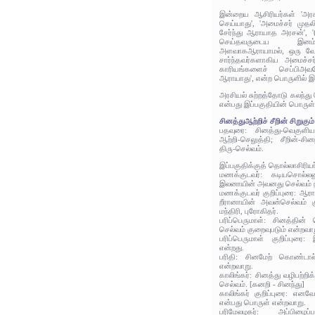
இன்றைய ஆசிரியர்கள் 'அர
செய்யாது', 'அமைச்சர் மு
சேர்ந்து ஆராயாத அரசன்', '(
செய்தவருடைய இனம
அளவாகஆராயாமல், ஒரு வேந
சார்ந்தவர்களாகிய அமைச்சர
காரியங்களைச் செப்பிஅ
ஆராயாது', என்ற பொருளில் இப
அரசியல் சுற்றத்தோடு கலந்த
என்பது இப்பகுதியின் பொருள்
சினத்துஆற்றிச் சீறின் சிறுகும்
பதவுரை: சினத்து-வெகுளிய
ஆற்றி-செலுத்தி; சீறின்-சினந்
திரு-செல்வம்.
இப்பகுதிக்குத் தொல்லாசிரிய
மணக்குடவர்: கடியசொல்லன
இலனாயின் அவனது செல்வம் நா
மணக்குடவர் குறிப்புரை: ஆர
றீரானாயின் அவன்செல்வம் 
மந்திரி, புரோகிதர்.
பரிப்பெருமாள்: சினத்தின்
செல்வம் குறைவுபடும் என்றவா
பரிப்பெருமாள் குறிப்புரை
என்றது.
பரிதி: சினமேற் கொண்டால்
என்றவாறு.
காலிங்கர்: சினத்து வழிபற்றி
செல்வம். [கனறி - சினந்து]
காலிங்கர் குறிப்புரை: என
என்பது பொருள் என்றவாறு.
பரிமேலழகர்: அப்பிழை