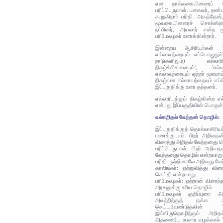
என நால்வகையினரைப் பேச
பரிப்பெருமாள். பகைவர், நண்
கூறுகிறார் பரிதி. அகத்தோர
மூவகையினரைச் சொல்கிறார
நட்பினர், அயலார் என்ற ம
பரிமேலழகர் உரைக்கின்றார்.
இன்றைய ஆசிரியர்கள் 'எல
எல்லாவற்றையும் எப்பொழுதும்
நாடுகளிலும்) எல்லார
நிகழ்ச்சிகளையும்', 'எல்
எல்லாவற்றையும் ஒற்றர் மூலமாய
நிகழ்வன எல்லாவற்றையும் எப்
இப்பகுதிக்கு உரை தந்தனர்.
எல்லாரிடத்தும் நிகழ்கின்ற எ
என்பது இப்பகுதியின் பொருள்
வல்லறிதல் வேந்தன் தொழில்:
இப்பகுதிக்குத் தொல்லாசிரிய
மணக்குடவர்: பிறர் அறிவதன்
விரைந்து அறிதல் வேந்தனது 
பரிப்பெருமாள்: பிறர் அறிவ
வேந்தனது தொழில் என்றவாறு
பரிதி: ஒற்றினாலே அறிவது வே
காலிங்கர்: ஒற்றுவித்து வி
செய்தி என்றவாறு.
பரிமேலழகர்: ஒற்றான் விரைந்
அரசனுக்கு உரிய தொழில்.
பரிமேலழகர் குறிப்புரை:
அவற்றிற்குத் தக்க 
செய்யவேண்டுதலின் 'வ
இவ்விருதொழிற்கும் அற
அதனையே உபசார வழக்கால் 'தொ