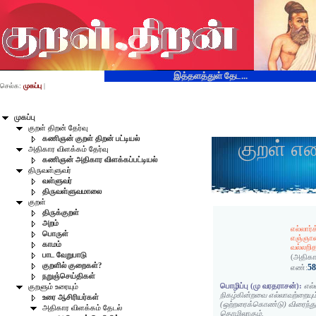
இத்தளத்துள் தேட...
செல்க:
முகப்பு
|
முகப்பு
குறள் திறன் தேர்வு
கணிஞன் குறள் திறன் பட்டியல்
குறள் எ
அதிகார விளக்கம் தேர்வு
கணிஞன் அதிகார விளக்கப்பட்டியல்
திருவள்ளுவர்
வள்ளுவர்
திருவள்ளுவமாலை
குறள்
திருக்குறள்
அறம்
எல்லார்
பொருள்
எஞ்ஞான
காமம்
வல்லறி
பாட வேறுபாடு
(அதிகா
குறளில் குறைகள்?
5
எண்:
நறுஞ்செய்திகள்
பொழிப்பு (மு வரதராசன்):
எல்
குறளும் உரையும்
நிகழ்கின்றவை எல்லாவற்றையும்
உரை ஆசிரியர்கள்
(ஒற்றரைக்கொண்டு) விரைந்து
அதிகார விளக்கம் தேடல்
தொழிலாகும்.