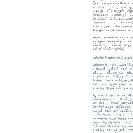
இரவும் பகலும் எந்த நேரமும்
வல்லறிதல் என்பது விரைந்
தருவது. எப்பொழுதும் விழி
தொடர்பான அனைத்துப் பொர
செய்திகள் திரட்டப்படவேண்
ஒற்றர்கள் வழி செயல்படு
எப்பொழுதும் செயற்படுவத
'தொழில்' என்ற சொல்லால் சுட்ட
'எல்லார் தம்மையும்' என வ
வள்ளுவர் 'எல்லார்க்கும்' எ
எல்லார்க்கும் எல்லாம் நி
என்பார் இ சுந்தரமூர்த்தி.
'வல்லறிதல்' என்றதன் பொருள
'வல்லறிதல்' என்ற தொடர்க்க
அறிவதன் முன்னம் தான் அறி
உள்ளது உள்ளவாறும், உரி
உடனுக்குடன் அறிந்து கொள்
அறிதல், விரைவில் அறிதல், த
என உரை ஆசிரியர்கள் பொர
விரைந்து அறிதல் என்பது பொர
ஆட்சியாளர் தம் நாட்டில் அ
எல்லாவற்றையும் விரைந்தறி
செயல்பட வேண்டுமாதலால
சொல்லப்பட்டது. எங்கேனும் 
தம்முள் தாம் சண்டையிட்டுப
விளைவித்துத் தாமும் அ
கலகத்தை ஒற்றுவித்து முன்க
மூலம் அறிந்திருக்க முடியும்
அக்கலகம் தோன்றாவாறு செய்
விரைந்து செயல்படுவர் என்