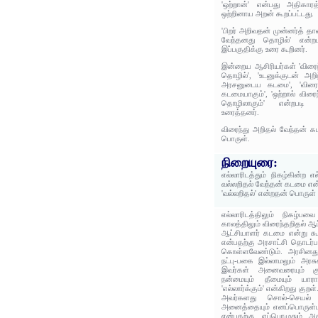
'ஒற்றான்' என்பது அதிகார
ஒற்றினாய அறன் கூறப்பட்டது.
'பிறர் அறிவதன் முன்னர்த் தா
வேந்தனது தொழில்' என்ற
இப்பகுதிக்கு உரை கூறினர்.
இன்றைய ஆசிரியர்கள் 'விரைந
தொழில்', 'உடனுக்குடன் அ
அரசனுடைய கடமை', 'விரை
கடமையாகும்', 'ஒற்றால் விரை
தொழிலாகும்' என்றபடி இ
உரைத்தனர்.
விரைந்து அறிதல் வேந்தன் க
பொருள்.
நிறையுரை:
எல்லாரிடத்தும் நிகழ்கின்ற எ
வல்லறிதல் வேந்தன் கடமை என
'வல்லறிதல்' என்றதன் பொருள
எல்லாரிடத்திலும் நிகழ்பவை
காலத்திலும் விரைந்தறிதல் ஆ
ஆட்சியாளர் கடமை என்று கூறப
என்பதற்கு அரசாட்சி தொடர்
கொள்ளவேண்டும். அரசினது
நட்பு-பகை இல்லாமலும் அரசு
இவர்கள் அனைவரையும் குறி
நன்மையும் தீமையும் யார
'எல்லார்க்கும்' என்கிறது குற
அவர்களது சொல்-செயல் ச
அனைத்தையும் எனப்பொருள்படு
என்பதற்கு எப்பொழுதும் 