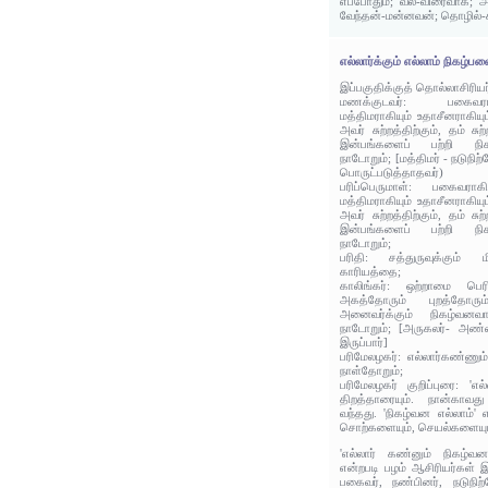
எப்போதும்; வல்-விரைவாக; அ
வேந்தன்-மன்னவன்; தொழில்
எல்லார்க்கும் எல்லாம் நிகழ்ப
இப்பகுதிக்குத் தொல்லாசிரிய
மணக்குடவர்: பகைவராகி
மத்திமராகியும் உதாசீனராகியு
அவர் சுற்றத்திற்கும், தம் சு
இன்பங்களைப் பற்றி நிக
நாடோறும்; [மத்திமர் - நடுநி
பொருட்படுத்தாதவர்)
பரிப்பெருமாள்: பகைவராக
மத்திமராகியும் உதாசீனராகியு
அவர் சுற்றத்திற்கும், தம் சு
இன்பங்களைப் பற்றி நிக
நாடோறும்;
பரிதி: சத்துருவுக்கும் ம
காரியத்தை;
காலிங்கர்: ஒற்றாமை பெர
அகத்தோரும் புறத்தோர
அனைவர்க்கும் நிகழ்வனவ
நாடோறும்; [அருகலர்- அண்
இருப்பார்]
பரிமேலழகர்: எல்லார்கண்ணும
நாள்தோறும்;
பரிமேலழகர் குறிப்புரை: 'எல்
திறத்தாரையும். நான்காவ
வந்தது. 'நிகழ்வன எல்லாம்' 
சொற்களையும், செயல்களையும
'எல்லார் கண்னும் நிகழ்வன
என்றபடி பழம் ஆசிரியர்கள் இ
பகைவர், நண்பினர், நடுநிற்