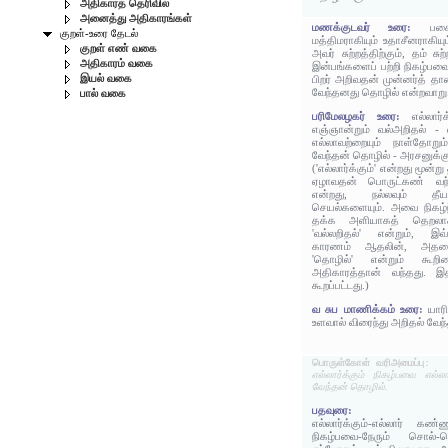
அதிகாரத் தெரிவில்
அனைத்து அதிகாரங்கள்
மணக்குடவர் உரை:
பகை
குறள்-உரை தேடல்
மத்திமராகியும் உதாசீனராகியு
குறள் எண் வகை
அவர் சுற்றத்திற்கும், தம் சு
அதிகாரம் வகை
இன்பங்களைப் பற்றி நிகழ்பவை
இயல் வகை
பிறர் அறிவதன் முன்னர்த் தான
வேந்தனது தொழில் என்றவாறு
பால் வகை
பரிமேலழகர் உரை:
எல்லார
எஞ்ஞான்றும் வல்அறிதல் - 
எல்லாவற்றையும் நாள்தோறும
வேந்தன் தொழில் - அரசனுக்க
('எல்லார்க்கும்' என்றது மூன்
ஏழாவதன் பொருட்கண் வந்த
என்றது, நல்லவும் தீய
செயல்களையும். அவை நிகழ்ந
தக்க அளியாகத் தெறலாக
'வல்லறிதல்' என்றும், இவ
காரணம் ஆதலின், அதன
'தொழில்' என்றும் கூறின
அதிகாரத்தான் வந்தது. 
கூறப்பட்டது.)
வ சுப மாணிக்கம் உரை:
யார
உளவால் விரைந்து அறிதல் வே
பொருள்கோள் வரிஅமைப்பு:
எல்லார்க்கும் நிகழ்பவை எல்ல
வேந்தன் தொழில்.
பதவுரை:
எல்லார்க்கும்-எல்லார் கண்
நிகழ்பவை-நேரும் சொல்-ச