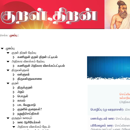
செல்க:
முகப்பு
|
முகப்பு
குறள் திறன் தேர்வு
கணிஞன் குறள் திறன் பட்டியல்
அதிகார விளக்கம் தேர்வு
கணிஞன் அதிகார விளக்கப்பட்டியல்
திருவள்ளுவர்
வள்ளுவர்
திருவள்ளுவமாலை
குறள்
திருக்குறள்
அறம்
செய்வி
பொருள்
உள்ளறி
காமம்
(அதிகா
பாட வேறுபாடு
குறளில் குறைகள்?
பொழிப்பு (மு வரதராசன்):
செ
நறுஞ்செய்திகள்
குறளும் உரையும்
மணக்குடவர் உரை:
செய்யத்தக
உரை ஆசிரியர்கள்
பரிமேலழகர் உரை:
செய்வினை 
அதிகார விளக்கம் தேடல்
அதனது உளப்பாட்டினை அறிவான