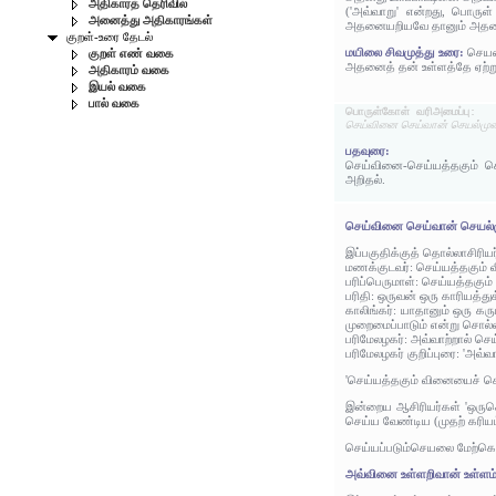
அதிகாரத் தெரிவில்
('அவ்வாறு' என்றது, பொருள
அனைத்து அதிகாரங்கள்
அதனையறியவே தானும் அதனால் ச
குறள்-உரை தேடல்
மயிலை சிவமுத்து உரை:
செயல
குறள் எண் வகை
அதனைத் தன் உள்ளத்தே ஏற்ற
அதிகாரம் வகை
இயல் வகை
பால் வகை
பொருள்கோள் வரிஅமைப்பு:
செய்வினை செய்வான் செயல்மு
பதவுரை:
செய்வினை-செய்யத்தகும் செ
அறிதல்.
செய்வினை செய்வான் செயல்
இப்பகுதிக்குத் தொல்லாசிரிய
மணக்குடவர்: செய்யத்தகும்
பரிப்பெருமாள்: செய்யத்தகு
பரிதி: ஒருவன் ஒரு காரியத்த
காலிங்கர்: யாதானும் ஒரு கர
முறைமைப்பாடும் என்று சொல்ல
பரிமேலழகர்: அவ்வாற்றால் ச
பரிமேலழகர் குறிப்புரை: 'அவ
'செய்யத்தகும் வினையைச் செய
இன்றைய ஆசிரியர்கள் 'ஒருச
செய்ய வேண்டிய (முதற் கரிய
செய்யப்படும்செயலை மேற்கொ
அவ்வினை உள்ளறிவான் உள்ளம