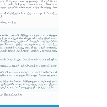
குமதி தொழிலில் உள்ள ஒருவர்க்குப் பொதுஅறிவின்
r of Credit, Shipping Guarantee etc), அன்னியச்
்தத் துறையில் வல்லவரைக் கலந்தாலோசித்து அப்
ைத் தெரிந்து செய்யும் திறமையாளர்களிடம் கலந்து
ம்.
்பது கருத்து.
டும், உள்பாடு அறிந்து நடாத்தும் உபாயம் நெஞ்சு
 தான் ஏற்றுக் கொள்வது, உள்ளார்ந்த திறன்களை
்கறிந்தவனது உறுதியைப் பெறுதல், அத்தொழிலின்
்தரங்கங்களை அறிந்த ஒருவனுடைய நட்பை அடைந்து
ல், அதனைச் செய்து, கைதேர்ந்து அதன் உண்மைத்
ந்தவன் உள்ளக் கருத்தினை அறிந்து கொள்ளுதலாம்,
ர் எனப் பொருள்படும். செயலின் உள்ளே பொதிந்துள்ள
னுபவப்பட்டதுபோல் கற்றுக்கொள்ள வேண்டும் எனச்
ண்டு அப்பட்டறிவை நமக்குப் பயன்படுத்திக்கொண்டு
 இத்திறமையை வளர்த்துக் கொள்ளும் ஆற்றலைத் தான்
ல, அந்தரங்கங்களை அறிந்தவனுடைய அறிவைத் தாம்
ு. இக்குறளில் வள்ளுவர் கூறவந்தது அதுவாக இருக்க
ுறளுக்கு உரை செய்தனர்; இதுவும் ஏற்கத்தக்கதல்ல.
ு இக்குறட்கருத்து.