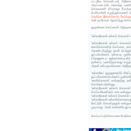
பட்டறிவு கொண்டவர் அறிவைக
அடிப்படையில் அமைந்த வணிகத
செலவாணி (Foreign Exchan
பெரியாரின் கருத்துக்களைப் ப
தெரிந்த இனத்தோடு தேர்ந்து
பின் தாமேயும் ஆராய்ந்து செ
ஒருவினை செய்வான் அத்தகைய
'உள்ளறிவான் உள்ளம் கொளல்' 
'உள்ளறிவான் உள்ளம் கொளல்'
கைக்கொண்டு செய்கை, உளப்
அவனிடமிருந்து தான் பெற்
நுட்பமெல்லாம் உள்ளபடி ம
(அவனுடைய ஒத்தாசையுடன்) 
தன்மை, யுணர்ந்தானது கருத
அதன் உள்மருமங்களை அறிந்த
'உள்ளறிவு' ஒருதுறையில் சி
நுட்பங்களையெல்லாம் முன்னரே
'உளங்கொளல்' என்றதற்கு நன
சொல்லப்படுகிறது.
'உள்ளறிவான் உள்ளம் கொளல்'
செய்யவேண்டும் என வள்ளுவர்
'உள்ளறிவான் உள்ளம் கொளல்' எ
'உள்ளறிவான் உள்ளங்கொலாவ
கேட்டுக் கொள்ளுதல் என்றுமா
முடியாது. அவர் எண்ணியது வல
செய்யப்படும்செயலை மேற்கொண
பட்டறிவு க