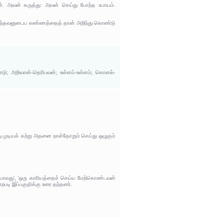
ன். அவன் கருத்து: அவன் செய்து போந்த உபாயம்.
ிந்தவனுடைய எண்ணத்தைத் தான் அறிந்து கொண்டு
ாடு; அறிவான்-தெரிபவன்; உள்ளம்-உள்ளம்; கொளல்-
து முடியக் கற்று அதனை நாள்தோறும் செய்து ஒழுகும்
ையாவது', 'ஒரு காரியத்தைச் செய்ய மேற்கொண்டவன்
படி இப்பகுதிக்கு உரை தந்தனர்.