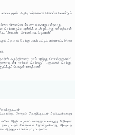
வ்வினையை முன்பு அறியுமவர்களைக் கொள்ள வேண்டும்
1 செய்கை வினைசெயல்வகை (யாவ)து என்றவாறு.
ை செய்வாருமே அன்றிக் கடல் ஓட்டத்து உள்ளறிவான்
றிக. [மீகாமன் - தோணி இயக்குவான்]
ானும் அதனால் செய்து பயன் எய்தும் என்பதாம். இவை
ர்.
தவரின் கருத்தினைத் தாம் அறிந்து கொள்ளுதலாம்',
சையுடன்) காரியம் செய்வது', 'அதனைச் செய்து,
ுதிக்குப் பொருள் உரைத்தனர்.
 கொள்ளுதலாம்.
ாயிற்று. பின்னும் தொழில்நுடபம் அறிந்தவர்களது
யாயின் அதில் பழக்கமில்லாததால் வல்லுநர் அறிவுரை
ல நடைமுறைச் சிக்கல்கள் தோன்றும்போது, அவற்றை
லை ஆற்றலுடன் செய்யும் முறையாம்.