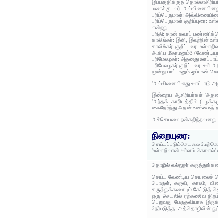
இப்பகுதிக்குத் தொல்லாசிரிய
மணக்குடவர்: அவ்வினையினது 
பரிப்பெருமாள்: அவ்வினையினத
பரிப்பெருமாள் குறிப்புரை:
என்றது.
பரிதி: தான் கவரப் பண்ணிக்
காலிங்கர்: இனி, இவற்றின் 
காலிங்கர் குறிப்புரை: உள்
ஆகிய மீகாமனும்3 (வேண்டியா
பரிமேலழகர்: அதனது உளப்பாட
பரிமேலழகர் குறிப்புரை: உள
மூன்று பாட்டானும் ஒப்பான் செய்
'அவ்வினையினது உளப்பாடு அறி
இன்றைய ஆசிரியர்கள் 'அதனை 
'அந்தக் காரியத்தில் (பழ
கைதேர்ந்து அதன் உண்மைத் த
அச்செயலை நன்கறிந்தவனது கர
நிறையுரை:
செய்யப்படும்செயலை மேற்கொ
'உள்ளறிவான் உள்ளம் கொளல்' 
தொழில் வல்லுநர் கருத்துக்க
செய்ய வேண்டிய செயலைச் செ
பொருள், கருவி, காலம், வி
கருத்துக்களையும் கேட்டுத் 
ஒரு செயலில் ஏற்கனவே திறம் 
பெறுவது பேருதவியாக இருக்
நேர்படுத்த, அத்தொழிலின் நு