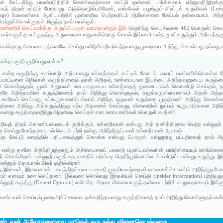
் கேட்டறிந்து பயன்படுத்திக் கொள்வதற்கான காட்டு ஒன்றைப் பார்க்கலாம். ஏற்றுமதி/இறக்
் திறன் மட்டும் போதாது. அத்தொழில்புரிவோர், வங்கிகள் வழங்கும் சிறப்புக் கருவிகள் (Lette
ge) மேலாண்மை ஆகியவற்றில் முன்னறிவு பெற்றவரிடம் ஆலோசனை கேட்டல் நன்மையாம். அந்தந
ெற்றுக்கொள்ளுதல் மிகுந்த நலம் பயக்கும்.
எண்ணிச் செய்வார்க்கு அரும்பொருள் யாதொன்றும் இல்
(தெரிந்து செயல்வகை 462 பொருள்: செயல
ய்பவர்களுக்கு எய்துதற்கு அருமையுடையது என்றொரு செயல் இல்லை) என்ற குறட்கருத்தும் அறியத்தகு
தொரு செயலை ஏற்கனவே செய்து பயிற்சியறிவுபெற்றவனது முறையை அறிந்து கொள்வது நல்லது என
என்ற பகுதி குறிப்பது என்ன?
 என்ற பகுதிக்கு உளப்பாடு அறிவானது உள்ளத்தைக் கூட்டிக் கோடல், கவரப் பண்ணிக்கொள்ள வேண்
பாட்டினை அறிவான் கருத்தினைத் தான் அறிதல், உண்மையான இயல்பை அறிந்தவனுடைய கருத்தைத்
றுக் கொள்ளுதல், முன் அனுபவம் உடையாருடைய உள்ளத்தைத் துணையாகக் கொண்டு செய்தல், நன
ுன்னரே அறிந்தவரின் கருத்தினைத் தாம் அறிந்து கொள்ளுதல், (பழக்கமுள்ளவனாக) அதன் அந
காரியம் செய்வது, உட்கூறுகளையெல்லாம் அறிந்த ஒருவன் கருத்தை முதற்கண் அறிந்து கொள்ள
்தினை அறிந்து அக்கருத்திற்கு ஏற்ப அதனைச் செய்வது, வினையின் நுட்பக் கூறுபாடுகளை அறி
வனது கருத்தையறிந்து அதன்படி செய்தல் என உரையாளர்கள் பொருள் கூறினர்.
றப்பறிவுத் திறம் கொண்டமையைக் குறிக்கும். உள்ளறிவான் என்பது அத் தனித்திறமை பெற்ற வல்லுந
 செய்து போந்தமையால் செயல் பற்றி நன்கு அறிந்திருப்பவன் உள்ளறிவான் ஆவான்.
்கு கேட்டு மனத்தில் பதியவைத்துக் கொள்க என்பது பொருள். வல்லுநரது பட்டறிவைத் தாம் அ
 என்று தானே அறிந்திருந்தாலும் அச்செயலைப் பலகாற் பழகியவர்களின் பயிற்சியையும் உளங்கொ
 சொல்கிறார். வல்லுநர் கருத்தை மனதில் படும்படி தெரிந்துகொள்ள வேண்டும் என்பது கருத்து.
ன்னும் தொடரால் அவர் குறிக்கிறார்.
து இராமன், இராவணன் படைத்திறம் படையமைதி முதலியவற்றை வீடணனைக்கொண்டு அறிந்தது போ
ம்' எனவும் உரை செய்தனர். இவ்வுரை சொல்வது இரகசியச் செய்தி (insider information) பற்றியத
்லுநர் கருத்து (Expert Opinion) என்பதே. பிறரை வினையாளுந் தன்மை பற்றிக் கூறுவதாகவும் இக்க
்டவன் செய்யும்முறை அச்செயலை நன்கறிந்தவனது கருத்தினைத் தாம் அறிந்து கொள்ளுதல் என்பத
ொண்டவன் ஆலோசனையை நாடுதல் ஒரு நல்ல
வினைசெயல்வகை.