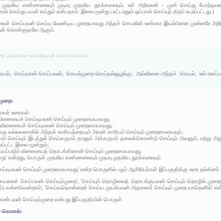
் முதலிய எண்ணலையும் முடிவு முதலிய தூக்கலையும். உள் அறிவான் - முன் செய்து போந்தவ
ெய்து பயன் எய்தும் என்பதாம். இவை மூன்று பாட்டானும் ஒப்பான் செய்யுந் திறம் கூறப்பட்டது.)
ைச் செய்பவன் செய்ய வேண்டிய முறையாவது அந்தச் செயலின் உண்மை இயல்பினை முன்னரே அற
ுக் கொள்ளுதலே ஆகும்.
றை அவ்வினை உள்ளறிவான் உள்ளம் கொளல்.
யல்; செய்வான்-செய்பவன்; செயல்முறை-செய்தல்ஒழுங்கு; அவ்வினை-அந்தச் செயல்; உள்-உளப்ப
முறை:
ர்கள் உரைகள்:
 வினையைச் செய்யுமவன் செய்யும் முறைமையாவது;
ம் வினையைச் செய்யுமவன் செய்யும் முறைமையாவது;
ுக்கு வல்லவனாகில் அந்தக் காரியத்தையும் அவன் காரியம் செய்யும் முறைமையையும்;
ுமம் செய்யும் இடத்துச் செய்கருமம் தானும் அக்கருமம் தலைக்கொண்டு செய்யும் அவனும், மற்று அ
ப்பட்ட இவை மூன்றும்;
ெய்யப்படும் வினையைத் தொடங்கினான் செய்யும் முறைமையாவது;
்வாறு' என்றது, பொருள் முதலிய எண்ணலையும் முடிவு முதலிய தூக்கலையும்.
்யுமவன் செய்யும் முறைமையாவது' என்ற பொருளில் பழம் ஆசிரியர்கள் இப்பகுதிக்கு உரை நல்கினர்.
ெயலைச் செய்பவன் செய்யும்முறை', 'செய்யும் தொழிலைத் தொடங்குபவன் செய்யும் தொழில் முற
ம்) என்னவென்றால்', 'செய்வதொன்றைச் செய்ய முயல்பவன் அதனைச் செய்யும் முறை யாதெனில்' என்ற
ண்டவன் செய்யும்முறை என்பது இப்பகுதியின் பொருள்.
் கொளல்: