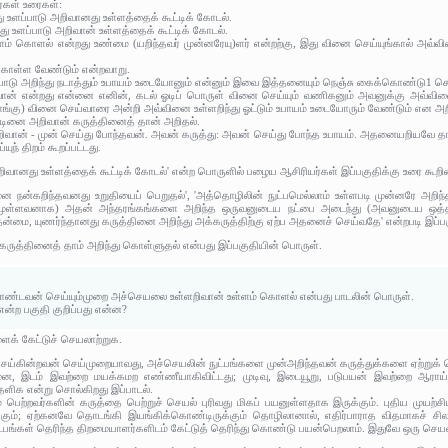
ர்கள் உரைகள்:
உளப்பாடு அறிவானது உள்ளத்தைக் கூட்டிக் கோடல்.
ு உளப்பாடு அறிவான் உள்ளத்தைக் கூட்டிக் கோடல்.
 உள்ளம் கொளல் என்றது உண்மை (யறிந்தவர் முன்னரேயு)ளர் என்றற்கு, இது வினை செய்யுங்கால் அ
கொள்ள வேண்டும் என்றவாறு.
உள்பாடு அறிந்து நடாத்தும் உபாயம் உடையோனும் என்னும் இவை இத்தனையும் நெஞ்சு கைக்கொண்டு
ளறிவான் என்றது என்னை எனின், கடல் ஓடிப் பொருள் வினை செய்யும் வணிகனும் அவனுக்கு அவ்வின
ங்கு) வினை செய்வாரை அன்றி அவ்வினை உள்ளறிந்து ஓட்டும் உபாயம் உடையோரும் வேண்டும் என அ
்டினை அறிவான் கருத்தினைத் தான் அறிதல்.
் அறிவான் - முன் செய்து போந்தவன். அவன் கருத்து: அவன் செய்து போந்த உபாயம். அதனையறியவே த
யுந் திறம் கூறப்பட்டது.
வானது உள்ளத்தைக் கூட்டிக் கோடல்' என்ற பொருளில் பழைய ஆசிரியர்கள் இப்பகுதிக்கு உரை கூறின
நன்கறிந்தவனது உறுதியைப் பெறுதல்', 'அத்தொழிலின் நுட்பமெல்லாம் உள்ளபடி முன்னரே அறிந்
க்கமுள்ளவனாக) அதன் அந்தரங்கங்களை அறிந்த ஒருவனுடைய நட்பை அடைந்து (அவனுடைய ஒத்தா
ன்மை, யுணர்ந்தானது கருத்தினை அறிந்து அக்கருத்திற்கு ஏற்ப அதனைச் செய்வதே' என்றபடி இப்பக
ுத்தினைத் தாம் அறிந்து கொள்ளுதல் என்பது இப்பகுதியின் பொருள்.
ண்டவன் செய்யும்முறை அச்செயலை உள்ளறிவான் உள்ளம் கொளல் என்பது பாடலின் பொருள்.
என்ற பகுதி குறிப்பது என்ன?
ளைக் கேட்டுச் செயலாற்றுக.
ய்கின்றவன் செய்முறையாவது, அச்செயலின் நுட்பங்களை முன்அறிந்தவன் கருத்துக்களை ஏற்றுக்
னை, இடம் இவற்றை மயக்கமற எண்ணீயாகிவிட்டது; முடிவு, இடையூறு, படுபயன் இவற்றை ஆராய்ந்த
தெளிக என்று சொல்கிறது இப்பாடல்.
பெற்றவர்களின் கருத்தை பெற்றுச் செயல் புரிவது மிகப் பயனுள்ளதாக இருக்கும். புதிய முயற்சி
கும்; ஏற்கனவே தொடங்கி இயங்கிக்கொண்டிருக்கும் தொழிலானால், எதிர்பாராத விதமாகச் சி
ட்பங்கள் தெரிந்த திறமையாளர்களிடம் கேட்டுத் தெரிந்து கொண்டு பயன்பெறலாம். இதுவே ஒரு செய