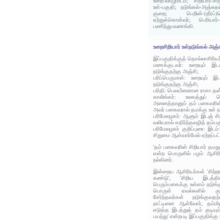
உறை-வாழுமிடம்; சிறியார்-ச
உள்-பகுதி; நடுங்கல்-அஞ்சுத
குறை; பெறின்-(தீரப்)
ஏற்றுக்கொள்வர்; பெரியார்-
பணிந்து-வணங்கி.
உறைசிறியார் உள்நடுங்கல் அஞ்
இப்பகுதிக்குத் தொல்லாசிரிய
மணக்குடவர்: உறையும் இட
நடுங்குதற்கு அஞ்சி;
பரிப்பெருமாள்: உறையும் இ
நடுங்குதற்கு அஞ்சி;
பரிதி: பெலயீனனான ராசா தன
காலிங்கர்: உலகத்துப்
அனைத்தானும் தம் பகைவரின் ச
அவர் பகைவரால் தமக்கு உள் 
பரிமேலழகர்: ஆளும் இடஞ் சி
வலியரால் எதிர்ந்தவழித் தம்ப
பரிமேலழகர் குறிப்புரை: இடம
சிறுமை ஆள்வார்மேல் ஏற்றப்பட்
'தம் பகைவரின் சிறியார் தமது
என்ற பொருளில் பழம் ஆசிரி
நல்கினர்.
இன்றைய ஆசிரியர்கள் 'சிற்றர
கண்டு', 'சிறிய இடத்தி
பெரும்பகைக்கு உள்ளம் நடுங்
பொருள் ஏவல்களில் குற
சேர்ந்தவர்கள் நடுங்குவதற
நாட்டினை ஆள்வோர், தம்ம
எடுத்த இடத்துத் தம் குடியு
பயந்து' என்றபடி இப்பகுதிக்கு