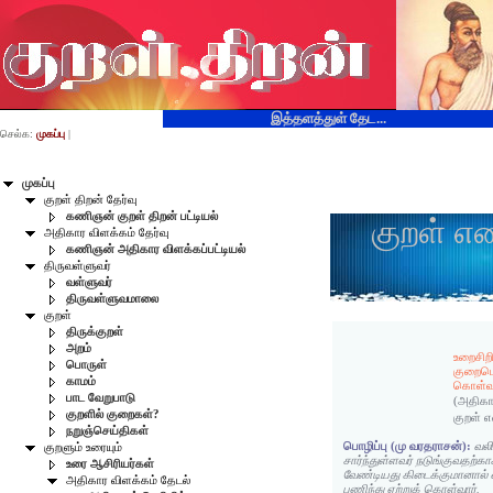
இத்தளத்துள் தேட...
செல்க:
முகப்பு
|
முகப்பு
குறள் திறன் தேர்வு
கணிஞன் குறள் திறன் பட்டியல்
குறள் எ
அதிகார விளக்கம் தேர்வு
கணிஞன் அதிகார விளக்கப்பட்டியல்
திருவள்ளுவர்
வள்ளுவர்
திருவள்ளுவமாலை
குறள்
திருக்குறள்
அறம்
உறைசிறி
பொருள்
குறைபெ
காமம்
கொள்வர்
பாட வேறுபாடு
(அதிகா
குறளில் குறைகள்?
குறள் 
நறுஞ்செய்திகள்
பொழிப்பு (மு வரதராசன்):
வலி
குறளும் உரையும்
சார்ந்துள்ளவர் நடுங்குவதற்கா
உரை ஆசிரியர்கள்
வேண்டியது கிடைக்குமானால்
அதிகார விளக்கம் தேடல்
பணிந்து ஏற்றுக் கொள்வார்.