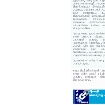
தூதுவரின், குறை தீரப் பெறு
குறை சொன்னாலும், அக்குறை 
இணக்கத்திற்கு இசைந்தால
பெற்றால், அக்குறை தீரக் கூட
தாம் எண்ணியபடி உடன
இசைவாரானால், பகைவருடன
உடன்படிக்கை செய்துகொ
தன்னுடைய குற்றத்திற்கா
விடுவாரானால் என்றபடி பல
பொருள் கூறினர்.
'தம் குறையை தாமே எண்ணி
என்ற பொருளே ஏற்புடைய
தேசிகரின் கருத்து. க
'குறைபெறின்' என்றதற்கு மணக
பெறின்' என்ற உரை ஏற்கத்த
கொண்டால் தமது உதவிஎதி
நிறைவேற்றப் பெறும் என்றால்
ஏற்றுக்கொள்ளலாம் என்பது கு
'குறைபெறின்' என்ற தொடர் 
பொருள் தரும்.
சிறிய இடத்தில் உள்ளோர், தம
என்று அஞ்சி, வலியர் தம் இ
அவரைப் பணிவுடன் ஏற்று
இக்குறட்கருத்து.
அமைதி நா
நல்லதொரு