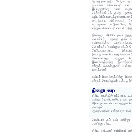
'தமது குறைதீரப் பெறின் தம்
நட்பாகக் கொள்வர்' என ம
இப்பகுதிக்கு உரை கூறின
வேந்தர்மாட்டுத் தமது கு
வழிபட்டுப் படைத்துணையாகக
உரைத்தார். பரிமேலழகர் '
சமாதானம் கூடுமாயின், 
ஏற்றுக் கொள்வர்' என மொழிந்
இன்றைய ஆசிரியர்கள் 'தூது
கொள்வர்', 'குறை தீரப் 
வலிமைமிக்க பெரியவர்களை
கொள்வர்', 'தம்மினும் இடம் 
பெரியவர்களாக இருப்பவ
(சமாதானம் செய்து கொண்டு
சொன்னாலும் ஏற்றுக் கொள
இணக்கத்திற்கு இசைந்தா
ஏற்றுக் கொள்ளுவர்' என்றபட
உரைத்தனர்.
வலியர் இணக்கத்திற்கு இசை
ஏற்றுக் கொள்ளுவர் என்பது இ
நிறையுரை:
சிறிய இடத்தில் உள்ளோர், தம
என்று அஞ்சி, வலியர் தம் இ
அவரைப் பணிவுடன் ஏற்றுக் க
பொருள்.
'குறைபெறின்' என்ற தொடரின
மெலியார் தம் வலி அறிந்து
பணிந்து ஏற்க.
சிறிய நாட்டினர் தம்மினும் வ