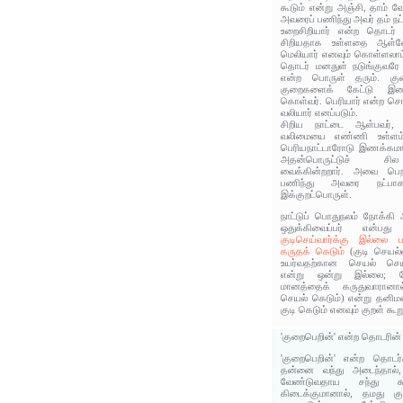
கூடும் என்று அஞ்சி, தாம் 
அவரைப் பணிந்து அவர் தம் நட
உறைசிறியார் என்ற தொடர் 
சிறியதாக உள்ளதை ஆள்வோ
மெலியார் எனவும் கொள்ளலாம்
தொடர் மனதுள் நடுங்குவர
என்ற பொருள் தரும். கு
குறைகளைக் கேட்டு இணக
கொள்வர். பெரியார் என்ற சொ
வலியார் எனப்படும்.
சிறிய நாட்டை ஆள்பவர்,
வலிமையை எண்ணி உள்ளம் 
பெரியநாட்டாரோடு இணக்கமா
அதன்பொருட்டுச் ச
வைக்கின்றறார். அவை பெறப
பணிந்து அவரை நட்பா
இக்குறட்பொருள்.
நாட்டுப் பொதுநலம் நோக்கி
ஒதுக்கிவைப்பர் என்பது
குடிசெய்வார்க்கு இல்லை 
கருதக் கெடும்
(குடி செயல
உயர்வதற்கான செயல் செய்க
என்று ஒன்று இல்லை; 
மானத்தைக் கருதுவாரானால்
செயல் கெடும்) என்று தனிமன
குடி கெடும் எனவும் குறள் கூறு
'குறைபெறின்' என்ற தொடரின
'குறைபெறின்' என்ற தொடர்க
தன்னை வந்து அடைந்தால், 
வேண்டுவதாய சந்து கூட
கிடைக்குமானால், தமது கு