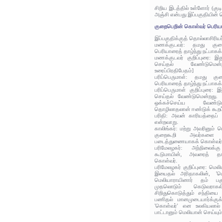
சிறிய இடத்தில் உள்ளோர் (குட
அஞ்சி என்பது இப்பகுதியின் 
குறைபெறின் கொள்வர் பெரியார
இப்பகுதிக்குத் தொல்லாசிரிய
மணக்குடவர்: தமது குறை
பெரியாரைத் தாழ்ந்து நட்பாகக
மணக்குடவர் குறிப்புரை: இ
செய்தல் வேண்டுமென்
உரைப்பிரதிபேதம்]
பரிப்பெருமாள்: தமது குற
பெரியாரைத் தாழ்ந்து நட்பாகக
பரிப்பெருமாள் குறிப்புரை:
செய்தல் வேண்டுமென்றது. 
ஒக்கச்செய்ய வேண்டு
தொழிலாதலான் ஈண்டுக் கூறப
பரிதி: அவன் காரியத்தைப் பா
என்றவாறு.
காலிங்கர்: மற்று அவரினும் ப
குறைகூறி அவர்களை 
படைத்துணையாகக் கொள்வர்
பரிமேலழகர்: அந்நிலைக்
கூடுமாயின், அவரைத் தா
கொள்வர்.
பரிமேலழகர் குறிப்புரை: மெல
இயைதல் அரிதாகலின், 'பெற
மெலியாராயினார் தம் பகு
முதலொடும் கெடுவராக
சிறிதுகொடுத்தும் சந்தியை
பணிதல் மானமுடையார்க்குக
'கொள்வர்' என உலகியலால்
பாட்டானும் மெலியான் செய்யும் 