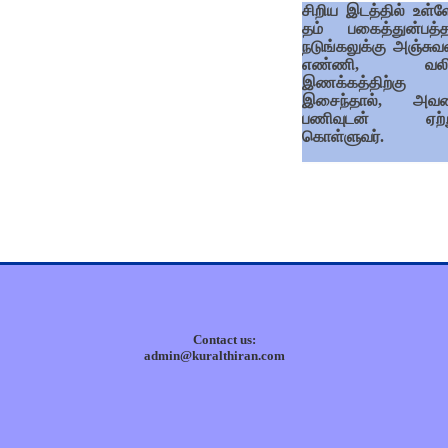
சிறிய இடத்தில் உள்ள
தம் பகைத்துன்பத்த
நடுங்கலுக்கு அஞ்சு
எண்ணி, வலிய
இணக்கத்திற்கு
இசைந்தால், அவர
பணிவுடன் ஏற்ற
கொள்ளுவர்.
Contact us:
admin@kuralthiran.com