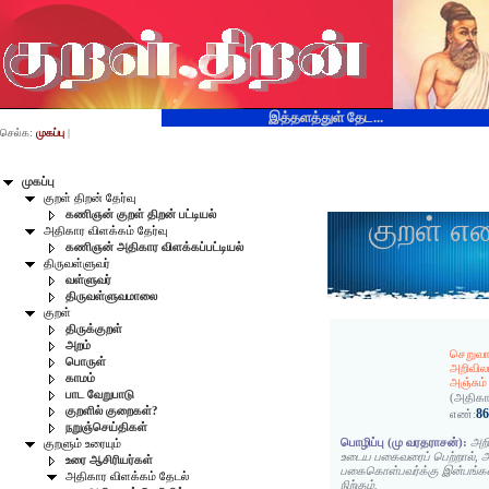
இத்தளத்துள் தேட...
செல்க:
முகப்பு
|
முகப்பு
குறள் திறன் தேர்வு
கணிஞன் குறள் திறன் பட்டியல்
குறள் எ
அதிகார விளக்கம் தேர்வு
கணிஞன் அதிகார விளக்கப்பட்டியல்
திருவள்ளுவர்
வள்ளுவர்
திருவள்ளுவமாலை
குறள்
திருக்குறள்
அறம்
செறுவா
பொருள்
அறிவில
காமம்
அஞ்சும்
பாட வேறுபாடு
(அதிகா
குறளில் குறைகள்?
8
எண்:
நறுஞ்செய்திகள்
பொழிப்பு (மு வரதராசன்):
அறி
குறளும் உரையும்
உடைய பகைவரைப் பெற்றால், அவ
உரை ஆசிரியர்கள்
பகைகொள்பவர்க்கு இன்பங்கன
அதிகார விளக்கம் தேடல்
நிற்கும்.