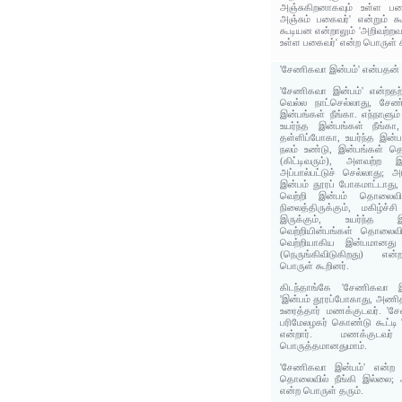
அஞ்சுகிறனாகவும் உள்ள பகை
அஞ்சும் பகைவர்' என்றும் க
கூடியன என்றாலும் 'அறிவற்ற
உள்ள பகைவர்' என்ற பொருள் ச
'சேணிகவா இன்பம்' என்பதன்
'சேணிகவா இன்பம்' என்றதற்
வெல்ல நாட்செல்லாது, சேண்
இன்பங்கள் நீங்கா. எந்நாளும
உயர்ந்த இன்பங்கள் நீங்கா
தள்ளிப்போகா, உயர்ந்த இன்பங
நலம் உண்டு, இன்பங்கள் த
(கிட்டிவரும்), அளவற்ற 
அப்பால்பட்டுச் செல்லாது; அ
இன்பம் தூரப் போகமாட்டாது, 
வெற்றி இன்பம் தொலைவி
நிலைத்திருக்கும், மகிழ்ச
இருக்கும், உயர்ந்த இன
வெற்றியின்பங்கள் தொலைவில்
வெற்றியாகிய இன்பமானது
(நெருங்கிவிடுகிறது) என்
பொருள் கூறினர்.
கிடந்தாங்கே 'சேணிகவா 
'இன்பம் தூரப்போகாது, அணித
உரைத்தார் மணக்குடவர். 'ச
பரிமேலழகர் கொண்டு கூட்டி '
என்றார். மணக்குடவ
பொருத்தமானதுமாம்.
'சேணிகவா இன்பம்' என்ற 
தொலைவில் நீங்கி இல்லை;
என்ற பொருள் தரும்.