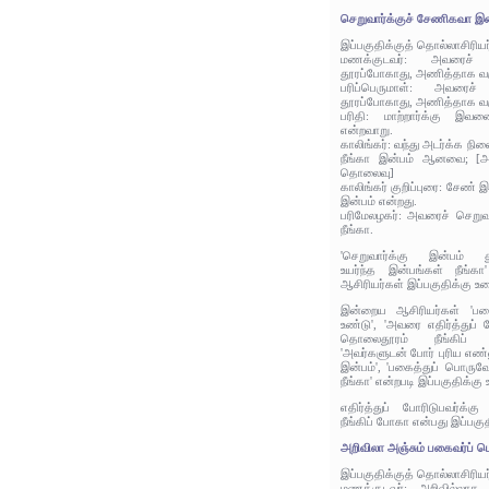
செறுவார்க்குச் சேணிகவா இன
இப்பகுதிக்குத் தொல்லாசிரிய
மணக்குடவர்: அவரைச் ச
தூரப்போகாது, அணித்தாக வர
பரிப்பெருமாள்: அவரைச்
தூரப்போகாது, அணித்தாக வர
பரிதி: மாற்றார்க்கு இவ
என்றவாறு.
காலிங்கர்: வந்து அடர்க்க நி
நீங்கா இன்பம் ஆனவை; [அட
தொலைவு]
காலிங்கர் குறிப்புரை: சேண் 
இன்பம் என்றது.
பரிமேலழகர்: அவரைச் செறுவா
நீங்கா.
'செறுவார்க்கு இன்பம் தூ
உயர்ந்த இன்பங்கள் நீங்க
ஆசிரியர்கள் இப்பகுதிக்கு உர
இன்றைய ஆசிரியர்கள் 'பகைப
உண்டு', 'அவரை எதிர்த்துப் 
தொலைதூரம் நீங்கிப் போ
'அவர்களுடன் போர் புரிய எண
இன்பம்', 'பகைத்துப் பொருவோ
நீங்கா' என்றபடி இப்பகுதிக்கு
எதிர்த்துப் போரிடுபவர்க
நீங்கிப் போகா என்பது இப்பகு
அறிவிலா அஞ்சும் பகைவர்ப் பெ
இப்பகுதிக்குத் தொல்லாசிரிய
மணக்குடவர்: அறிவில்லா