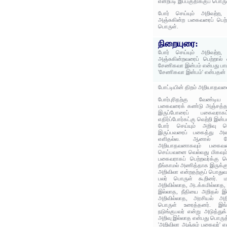
என்றபடி இப்பகுதிக்குப் பொரு
போர் செய்யும் அறிவற்ற
அஞ்சுகின்ற பகைவரைப் பெற்ற
பொருள்.
நிறையுரை:
போர் செய்யும் அறிவற்ற
அஞ்சுகின்றவரைப் பெற்றால் எ
சேணிகவா இன்பம் என்பது பா
'சேணிகவா இன்பம்' என்பதன்
போட்டியின் திறம் அறியாதவ
போர்புரிதற்கு வேண்டிய
பகைவரைக் கண்டு அஞ்சத்த
இருப்போரைப் பகைவரா
எதிர்ப்போர்கட்கு வெற்றி இன
போர் செய்யும் அறிவு
இருப்பவரைப் பகைத்து அ
எளிதல்ல. ஆனால் போர்
அறியாதவனாகவும் பகைவரை
செய்பவனை வெல்வது மிகவும
பகைவராகப் பெற்றவர்க்கு 
நீங்காமல் அணித்தாக இருக்கு
அறிவிலா என்றதற்குப் பொதுவ
பலர் பொருள் கூறினர். ம
அறிவில்லாத, அடக்கமில்லாத, ம
இல்லாத, நீதியை அறிதல் இல
அறிவில்லாத, அரசியல் அற
பொருள் உரைத்தனர். இங்
நடுங்குபவர் என்று அடுத்துக
அறிவு இல்லாத என்பது பொருத
'அறிவிலா அஞ்சும் பகைவர்' 