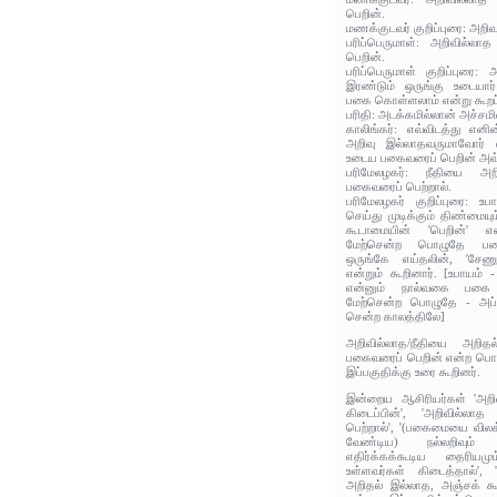
பெறின்.
மணக்குடவர் குறிப்புரை: அறிவு
பரிப்பெருமாள்: அறிவில்ல
பெறின்.
பரிப்பெருமாள் குறிப்புரை:
இரண்டும் ஒருங்கு உடையார்
பகை கொள்ளலாம் என்று கூறப்
பரிதி: அடக்கமில்லான் அச்சமி
காலிங்கர்: எவ்விடத்து எனின
அறிவு இல்லாதவருமாவோர் எ
உடைய பகைவரைப் பெறின் அவ்வ
பரிமேலழகர்: நீதியை அற
பகைவரைப் பெற்றால்.
பரிமேலழகர் குறிப்புரை: உப
செய்து முடிக்கும் திண்மைய
கூடாமையின் 'பெறின்' எ
மேற்சென்ற பொழுதே பகைய
ஒருங்கே எய்தலின், 'சே
என்றும் கூறினார். [உபாயம
என்னும் நால்வகை பகை 
மேற்சென்ற பொழுதே - அப்ப
சென்ற காலத்திலே]
அறிவில்லாத/நீதியை அறி
பகைவரைப் பெறின் என்ற பொர
இப்பகுதிக்கு உரை கூறினர்.
இன்றைய ஆசிரியர்கள் 'அற
கிடைப்பின்', 'அறிவில்லா
பெற்றால்', '(பகைமையை வி
வேண்டிய) நல்லறிவும
எதிர்க்கக்கூடிய தைரியம
உள்ளவர்கள் கிடைத்தால்'
அறிதல் இல்லாத, அஞ்சக் கூ